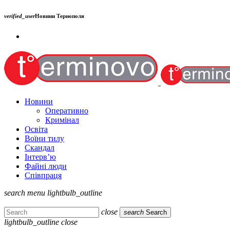
verified_user
Новини Тернополя
Новини
Оперативно
Кримінал
Освіта
Воїни тилу
Скандал
Інтерв’ю
Файні люди
Співпраця
search
menu
lightbulb_outline
close
search
Search
lightbulb_outline
close