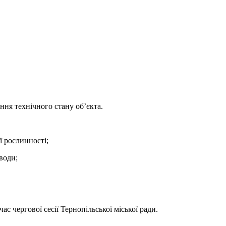
ння технічного стану об’єкта.
ї рослинності;
води;
с чергової сесії Тернопільської міської ради.