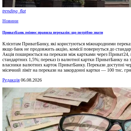
trending_flat
Новини
ПриватБанк змінює правила переказів: що потрібно знати
Клієнтам ПриватБанку, які користуються міжнародними переказа
якщо банк не продовжить акцію, комісії повернуться до станд
Акція поширюється на перекази між картками через Приват24, по
стандартних 1,5%; переказ із валютної картки ПриватБанку на 
власники валютних карток ПриватБанку. Перекази доступні чере
місячний ліміт на перекази на закордонні картки — 100 тис. грн
Редакція
06.08.2026