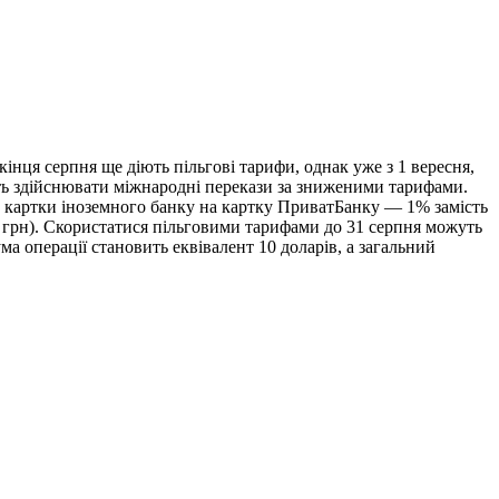
інця серпня ще діють пільгові тарифи, однак уже з 1 вересня,
уть здійснювати міжнародні перекази за зниженими тарифами.
із картки іноземного банку на картку ПриватБанку — 1% замість
0 грн). Скористатися пільговими тарифами до 31 серпня можуть
 операції становить еквівалент 10 доларів, а загальний