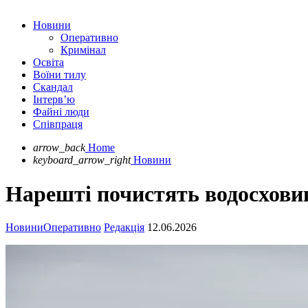
Новини
Оперативно
Кримінал
Освіта
Воїни тилу
Скандал
Інтерв’ю
Файні люди
Співпраця
arrow_back
Home
keyboard_arrow_right
Новини
Нарешті почистять водосховищ
Новини
Оперативно
Редакція
12.06.2026