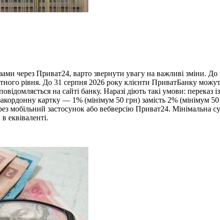
ми через Приват24, варто звернути увагу на важливі зміни. До к
артного рівня. До 31 серпня 2026 року клієнти ПриватБанку мож
відомляється на сайті банку. Наразі діють такі умови: переказ 
закордонну картку — 1% (мінімум 50 грн) замість 2% (мінімум 5
з мобільний застосунок або вебверсію Приват24. Мінімальна сума
 в еквіваленті.