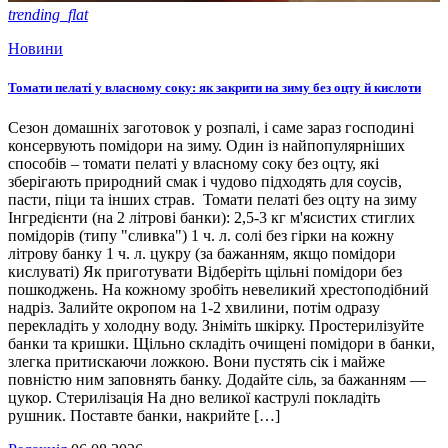
trending_flat
Новини
Томати пелаті у власному соку: як закрити на зиму без оцту й кислоти
Сезон домашніх заготовок у розпалі, і саме зараз господині
консервують помідори на зиму. Один із найпопулярніших
способів – томати пелаті у власному соку без оцту, які
зберігають природний смак і чудово підходять для соусів,
пасти, піци та інших страв. Томати пелаті без оцту на зиму
Інгредієнти (на 2 літрові банки): 2,5-3 кг м'ясистих стиглих
помідорів (типу "сливка") 1 ч. л. солі без гірки на кожну
літрову банку 1 ч. л. цукру (за бажанням, якщо помідори
кислуваті) Як приготувати Відберіть щільні помідори без
пошкоджень. На кожному зробіть невеликий хрестоподібний
надріз. Залийте окропом на 1-2 хвилини, потім одразу
перекладіть у холодну воду. Зніміть шкірку. Простерилізуйте
банки та кришки. Щільно складіть очищені помідори в банки,
злегка притискаючи ложкою. Вони пустять сік і майже
повністю ним заповнять банку. Додайте сіль, за бажанням —
цукор. Стерилізація На дно великої каструлі покладіть
рушник. Поставте банки, накрийте […]