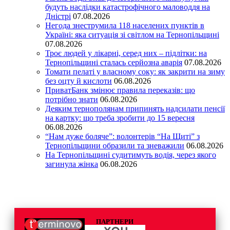
будуть наслідки катастрофічного маловоддя на
Дністрі
07.08.2026
Негода знеструмила 118 населених пунктів в
Україні: яка ситуація зі світлом на Тернопільщині
07.08.2026
Троє людей у лікарні, серед них – підлітки: на
Тернопільщині сталась серйозна аварія
07.08.2026
Томати пелаті у власному соку: як закрити на зиму
без оцту й кислоти
06.08.2026
ПриватБанк змінює правила переказів: що
потрібно знати
06.08.2026
Деяким тернополянам припинять надсилати пенсії
на картку: що треба зробити до 15 вересня
06.08.2026
“Нам дуже боляче”: волонтерів “На Щиті” з
Тернопільщини образили та зневажили
06.08.2026
На Тернопільщині судитимуть водія, через якого
загинула жінка
06.08.2026
ПАРТНЕРИ