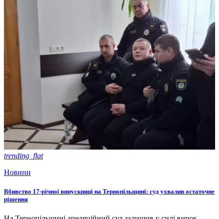
trending_flat
Новини
Вбивство 17-річної випускниці на Тернопільщині: суд ухвалив остаточне
рішення
На Тернопільщині апеляційний суд залишив у силі вирок