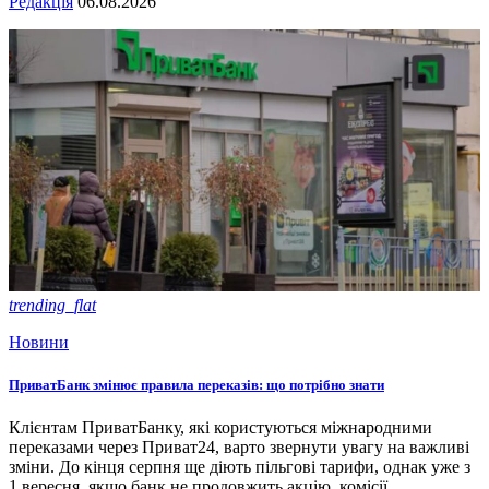
Редакція
06.08.2026
trending_flat
Новини
ПриватБанк змінює правила переказів: що потрібно знати
Клієнтам ПриватБанку, які користуються міжнародними
переказами через Приват24, варто звернути увагу на важливі
зміни. До кінця серпня ще діють пільгові тарифи, однак уже з
1 вересня, якщо банк не продовжить акцію, комісії