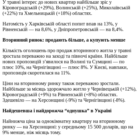
У травні інтерес до нових квартир найбільше зріс у
Кіровоградській (+29%), Волинській (+25%), Миколаївській
(+22%) та Хмельницькій (+18%) областях.
Натомість у Харківській області попит впав на 13%, у
Рівненській — на 8,6%, у Дніпропетровській — на 8,4%.
Вторинний ринок: продають більше, а купують менше
Кількість оголошень про продаж вторинного житла у травні
зростала переважно на заході та півночі країни. Найбільше
нових пропозицій з’явилося на Волині та Сумщині — по
плюс 10%, на Чернігівщині — плюс 8%. У Києві, навпаки,
пропозиція скоротилася на 11%.
Ціни на вторинному ринку також переважно зростали.
Найбільше за місяць здорожчало житло у Чернівецькій (+12%),
Кіровоградській (+9%) та Рівненській (+8%) областях.
Здешевіло — на Херсонщині (-9%) та Чернігівщині (-8%).
Найдешевша і найдорожча “однушка” в Україні
Найнижча ціна за однокімнатну квартиру на вторинному
ринку — на Херсонщині: у середньому 15 500 доларів, що на
9% менше, ніж місяць тому.