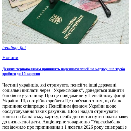
trending_flat
Новини
Деяким тернополянам припинять надсилати пенсії на картку: що треба
зробити до 15 вересня
Частині українців, які отримують пенсії та інші державні
соціальні виплати через "Укрексімбанк", доведеться змінити
банківську установу. Про це повідомили у Пенсійному фонді
України. Що потрібно зробити Це пов'язано з тим, що банк
припиняє співпрацю з Пенсійним фондом України щодо
обслуговування таких рахунків. Щоб і надалі отримувати
кошти на банківську картку, необхідно встигнути подати заяву
до визначеної дати. Акціонерне товариство "Укрексімбанк"
повідомило про припинення з 1 жовтня 2026 року співпраці з