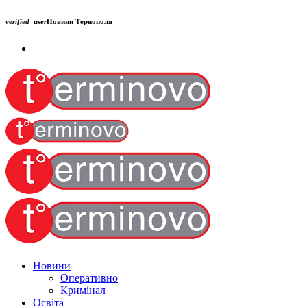
verified_user
Новини Тернополя
Новини
Оперативно
Кримінал
Освіта