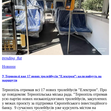
trending_flat
Новини
У Тернополі вже 17 нових тролейбусів “Електрон”: коли вийдуть на
маршрути
Тернопіль отримав всі 17 нових тролейбусів "Електрон". Про
це повідомляє Тернопільська міська рада. "Тернопіль отримав
усю партію нових низькопідлогових тролейбусів, закуплених
у межах проєкту за підтримки Європейського інвестиційного
банку. 9 сучасних тролейбусів уже курсують містом на