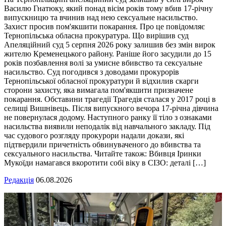
Василю Гнатюку, який понад вісім років тому вбив 17-річну
випускницю та вчинив над нею сексуальне насильство.
Захист просив пом'якшити покарання. Про це повідомляє
Тернопільська обласна прокуратура. Що вирішив суд
Апеляційний суд 5 серпня 2026 року залишив без змін вирок
жителю Кременецького району. Раніше його засудили до 15
років позбавлення волі за умисне вбивство та сексуальне
насильство. Суд погодився з доводами прокурорів
Тернопільської обласної прокуратури й відхилив скарги
сторони захисту, яка вимагала пом'якшити призначене
покарання. Обставини трагедії Трагедія сталася у 2017 році в
селищі Вишнівець. Після випускного вечора 17-річна дівчина
не повернулася додому. Наступного ранку її тіло з ознаками
насильства виявили неподалік від навчального закладу. Під
час судового розгляду прокурори надали докази, які
підтвердили причетність обвинуваченого до вбивства та
сексуального насильства. Читайте також: Вбивця Іринки
Мукоїди намагався вкоротити собі віку в СІЗО: деталі […]
Редакція
06.08.2026