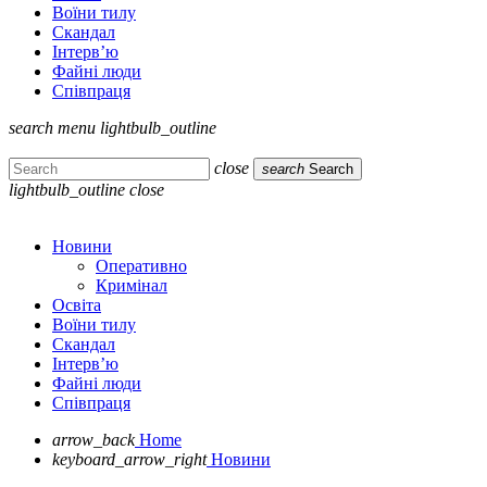
Воїни тилу
Скандал
Інтерв’ю
Файні люди
Співпраця
search
menu
lightbulb_outline
close
search
Search
lightbulb_outline
close
Новини
Оперативно
Кримінал
Освіта
Воїни тилу
Скандал
Інтерв’ю
Файні люди
Співпраця
arrow_back
Home
keyboard_arrow_right
Новини