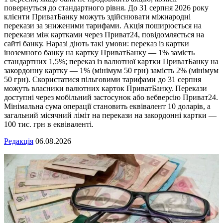
повернуться до стандартного рівня. До 31 серпня 2026 року
клієнти ПриватБанку можуть здійснювати міжнародні
перекази за зниженими тарифами. Акція поширюється на
перекази між картками через Приват24, повідомляється на
сайті банку. Наразі діють такі умови: переказ із картки
іноземного банку на картку ПриватБанку — 1% замість
стандартних 1,5%; переказ із валютної картки ПриватБанку на
закордонну картку — 1% (мінімум 50 грн) замість 2% (мінімум
50 грн). Скористатися пільговими тарифами до 31 серпня
можуть власники валютних карток ПриватБанку. Перекази
доступні через мобільний застосунок або вебверсію Приват24.
Мінімальна сума операції становить еквівалент 10 доларів, а
загальний місячний ліміт на перекази на закордонні картки —
100 тис. грн в еквіваленті.
Редакція
06.08.2026