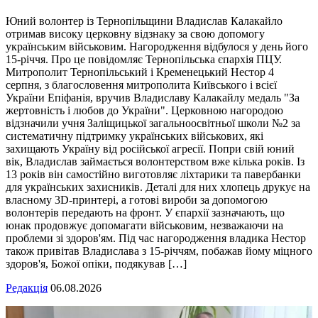
Юний волонтер із Тернопільщини Владислав Калакайло
отримав високу церковну відзнаку за свою допомогу
українським військовим. Нагородження відбулося у день його
15-річчя. Про це повідомляє Тернопільська єпархія ПЦУ.
Митрополит Тернопільський і Кременецький Нестор 4
серпня, з благословення митрополита Київського і всієї
України Епіфанія, вручив Владиславу Калакайлу медаль "За
жертовність і любов до України". Церковною нагородою
відзначили учня Заліщицької загальноосвітньої школи №2 за
систематичну підтримку українських військових, які
захищають Україну від російської агресії. Попри свій юний
вік, Владислав займається волонтерством вже кілька років. Із
13 років він самостійно виготовляє ліхтарики та павербанки
для українських захисників. Деталі для них хлопець друкує на
власному 3D-принтері, а готові вироби за допомогою
волонтерів передають на фронт. У єпархії зазначають, що
юнак продовжує допомагати військовим, незважаючи на
проблеми зі здоров'ям. Під час нагородження владика Нестор
також привітав Владислава з 15-річчям, побажав йому міцного
здоров'я, Божої опіки, подякував […]
Редакція
06.08.2026