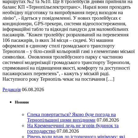
маршрутах №2 та №10. Ще 8 тролейбусів днями прийняли на
баланс КП «Тернопільелектротранс». Наразі вони проходять
необхідну підготовку та випробування перед виходом на
лінію", - йдеться у повідомленні. У нових тролейбусах є
кондиціонери, GPS-трекери, системи відеоспостереження,
інформаційні табло та відкидні пандуси для маломобільних
пасажирів. "Кожен тролейбус розрахований на перевезення
106 пасажирів, із яких 34 місця – сидячі. Усі машини
оформлені в єдиному стилі громадського транспорту
Тернополя – у біло-синій кольоровій гамі з елементами міської
символіки. Оновлення тролейбусного парку є частиною
системної модернізації громадського транспорту Тернополя,
спрямованої на підвищення якості, комфорту та доступності
пасажирських перевезень", - кажуть у міській раді.
Наступного року Тернопіль чекає на постачання […]
Редакція
06.08.2026
Новини
Спека повертається? Якою буде погода на
Тернопільщині цими вихідними
07.08.2026
На Кременеччині ледь не згорів будинок та
господарство
07.08.2026
Рівень води впав до історичного мінімуму: які