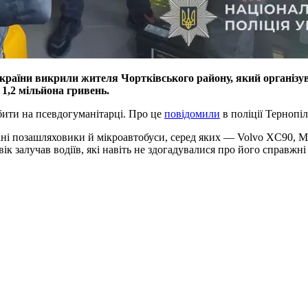
країни викрили жителя Чортківського району, який організув
1,2 мільйона гривень.
обити на псевдогуманітарці. Про це
повідомили
в поліції Тернопіл
ні позашляховики й мікроавтобуси, серед яких — Volvo XC90, Mits
к залучав водіїв, які навіть не здогадувалися про його справжні