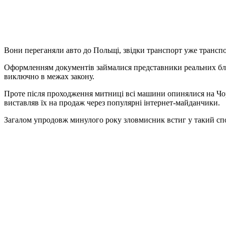
Вони переганяли авто до Польщі, звідки транспорт уже трансп
Оформленням документів займалися представники реальних благ
виключно в межах закону.
Проте після проходження митниці всі машини опинялися на Чорт
виставляв їх на продаж через популярні інтернет-майданчики.
Загалом упродовж минулого року зловмисник встиг у такий спос