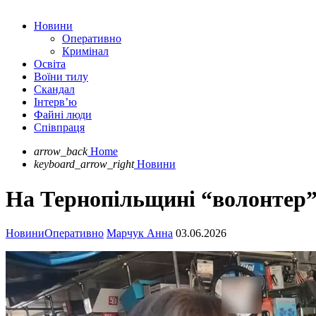
Новини
Оперативно
Кримінал
Освіта
Воїни тилу
Скандал
Інтерв’ю
Файні люди
Співпраця
arrow_back
Home
keyboard_arrow_right
Новини
На Тернопільщині “волонтер”
Новини
Оперативно
Марчук Анна
03.06.2026