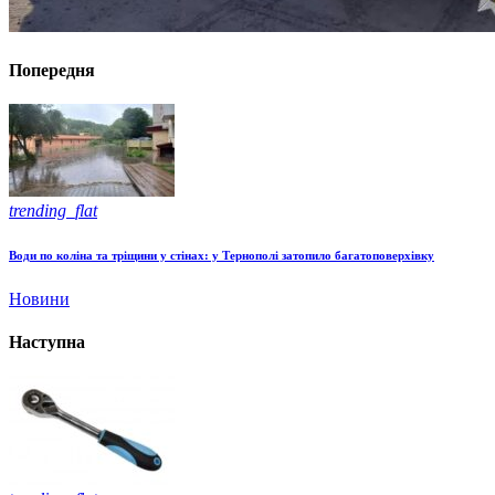
Попередня
trending_flat
Води по коліна та тріщини у стінах: у Тернополі затопило багатоповерхівку
Новини
Наступна