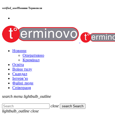
verified_user
Новини Тернополя
Новини
Оперативно
Кримінал
Освіта
Воїни тилу
Скандал
Інтерв’ю
Файні люди
Співпраця
search
menu
lightbulb_outline
close
search
Search
lightbulb_outline
close