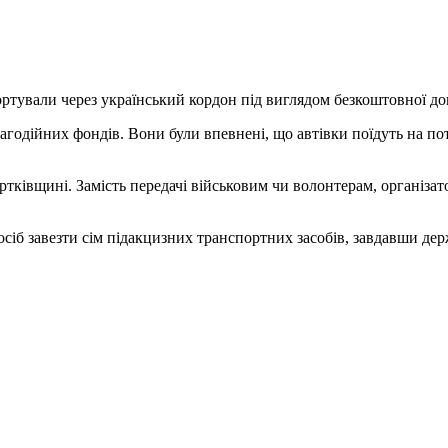
ортували через український кордон під виглядом безкоштовної д
одійних фондів. Вони були впевнені, що автівки поїдуть на пот
ківщині. Замість передачі військовим чи волонтерам, організато
іб завезти сім підакцизних транспортних засобів, завдавши держ