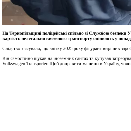
На Тернопільщині поліцейські спільно зі Службою безпеки У
вартість нелегально ввезеного транспорту оцінюють у понад 
Слідство з’ясувало, що влітку 2025 року фігурант вирішив зар
Він самостійно шукав на іноземних сайтах та купував затребува
Volkswagen Transporter. Щоб доправити машини в Україну, чолові