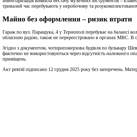
Інвентаризація виявила нестачу музичних інструментів – клавес
тривалий час перебувають у неробочому та розукомплектованом
Майно без оформлення – ризик втрати
Гараж по вул. Паращука, 4 у Тернополі перебуває на балансі 
обласною радою, також не перереєстровано в органах МВС. В 
Згідно з документом, чотириповерхова будівля по бульвару Шевч
фактично не використовуються через відсутність належного опа
приміщень.
Акт ревізії підписано 12 грудня 2025 року без заперечень. Мат