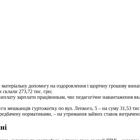
матеріальну допомогу на оздоровлення і щорічну грошову винаго
 склали 273,72 тис. грн;
виплату зарплати працівникам, чиє педагогічне навантаження в
ги мешканців гуртожитку по вул. Лепкого, 5 – на суму 31,53 тис.
редбачену нормативами, – на утримання зайвих ставок витрачено 
ні