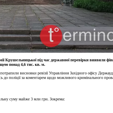
ії Крушельницької під час державної перевірки виявили фін
щею понад 4,6 тис. кв. м.
отрапили висновки ревізії Управління Західного офісу Держауди
лась до поліції за коментарем щодо можливого кримінального про
гальну суму майже 3 млн грн. Зокрема: