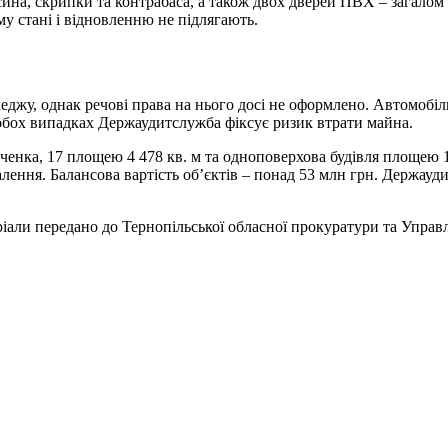
ина, скрипки та контрабаса, а також двох дверей ПВХ – загалом н
у стані і відновленню не підлягають.
коледжу, однак речові права на нього досі не оформлено. Автом
обох випадках Держаудитслужба фіксує ризик втрати майна.
енка, 17 площею 4 478 кв. м та одноповерхова будівля площею 198
лення. Балансова вартість об’єктів – понад 53 млн грн. Держауд
еріали передано до Тернопільської обласної прокуратури та Управ