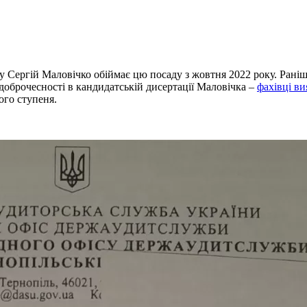
у Сергій Маловічко обіймає цю посаду з жовтня 2022 року. Рані
оброчесності в кандидатській дисертації Маловічка –
фахівці ви
го ступеня.