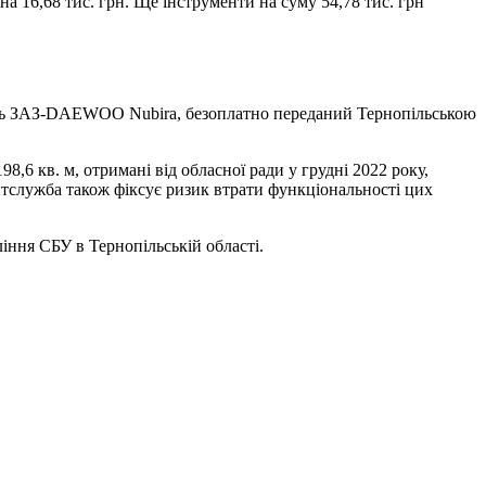
а 16,68 тис. грн. Ще інструменти на суму 54,78 тис. грн
обіль ЗАЗ-DAEWOO Nubira, безоплатно переданий Тернопільською
,6 кв. м, отримані від обласної ради у грудні 2022 року,
итслужба також фіксує ризик втрати функціональності цих
ління СБУ в Тернопільській області.