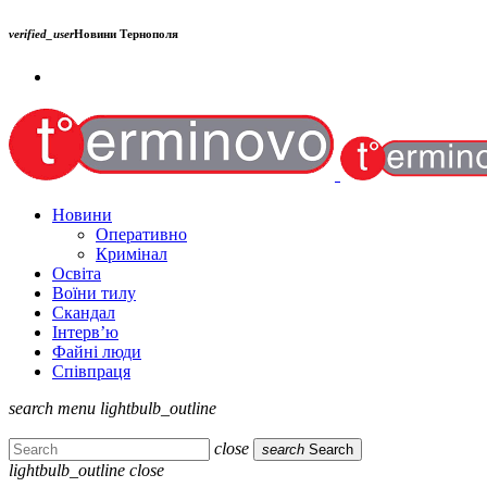
verified_user
Новини Тернополя
Новини
Оперативно
Кримінал
Освіта
Воїни тилу
Скандал
Інтерв’ю
Файні люди
Співпраця
search
menu
lightbulb_outline
close
search
Search
lightbulb_outline
close