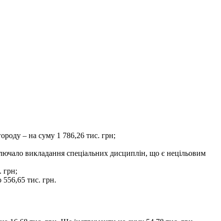
роду – на суму 1 786,26 тис. грн;
ключало викладання спеціальних дисциплін, що є нецільовим
 грн;
556,65 тис. грн.