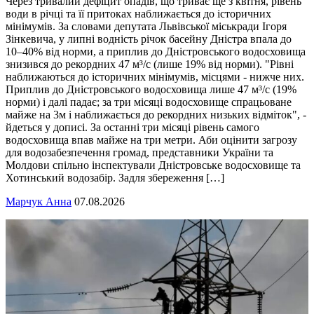
Через тривалий дефіцит опадів, що триває ще з квітня, рівень
води в річці та її притоках наближається до історичних
мінімумів. За словами депутата Львівської міськради Ігоря
Зінкевича, у липні водність річок басейну Дністра впала до
10–40% від норми, а приплив до Дністровського водосховища
знизився до рекордних 47 м³/с (лише 19% від норми). "Рівні
наближаються до історичних мінімумів, місцями - нижче них.
Приплив до Дністровського водосховища лише 47 м³/с (19%
норми) і далі падає; за три місяці водосховище спрацьоване
майже на 3м і наближається до рекордних низьких відміток", -
йдеться у дописі. За останні три місяці рівень самого
водосховища впав майже на три метри. Аби оцінити загрозу
для водозабезпечення громад, представники України та
Молдови спільно інспектували Дністровське водосховище та
Хотинський водозабір. Задля збереження […]
Марчук Анна
07.08.2026