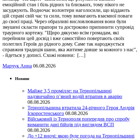
емоційний стан і біль рідних та близьких, тому нікого не
засуджують. Водночас волонтери наголосили, що віддають
цій справі свій час та сили, тому вимагають взаємної поваги
до своєї праці. Через образливі висловлювання вони були
змушені скласти прапори та достроково припинити супровід
траурного кортежу. "Щиро дякуємо всім громадам, які
перейняли цей досвід і вже самостійно повертають своїх
полеглих Героїв до рідного дому. Саме так народжується
справжня традиція шани, яка житиме довше за кожного з нас",
- йдеться у дописі. Схожі новини: […]
Марчук Анна
06.08.2026
Новини
Майже 3,5 промілле: на Тернопільщині
надзвичайно п’яний водій втрапив в аварію
08.08.2026
Тернопільщина втратила 24-річного Героя Андрія
Іскоростенського
08.08.2026
Військовий із Тернополя попередив про спробу
виманити дані бійців під виглядом ВСП
08.08.2026
До +12 вночі: якою буде погода на Тернопільщині