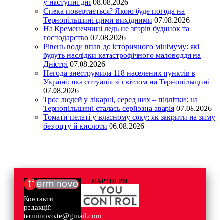
у наступні дні
08.08.2026
Спека повертається? Якою буде погода на
Тернопільщині цими вихідними
07.08.2026
На Кременеччині ледь не згорів будинок та
господарство
07.08.2026
Рівень води впав до історичного мінімуму: які
будуть наслідки катастрофічного маловоддя на
Дністрі
07.08.2026
Негода знеструмила 118 населених пунктів в
Україні: яка ситуація зі світлом на Тернопільщині
07.08.2026
Троє людей у лікарні, серед них – підлітки: на
Тернопільщині сталась серйозна аварія
07.08.2026
Томати пелаті у власному соку: як закрити на зиму
без оцту й кислоти
06.08.2026
ПАРТНЕРИ
Контакти
редакції:
terminovo.te@gmail.com