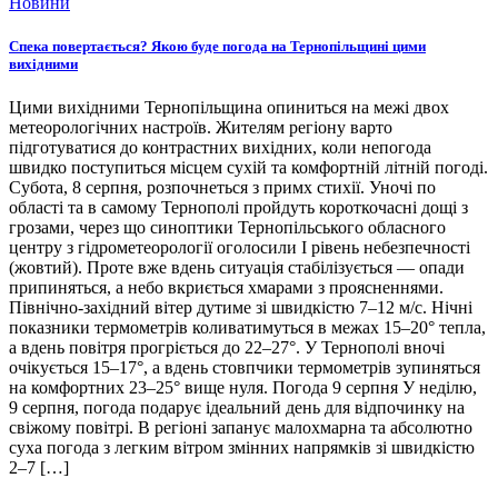
Новини
Спека повертається? Якою буде погода на Тернопільщині цими
вихідними
Цими вихідними Тернопільщина опиниться на межі двох
метеорологічних настроїв. Жителям регіону варто
підготуватися до контрастних вихідних, коли непогода
швидко поступиться місцем сухій та комфортній літній погоді.
Субота, 8 серпня, розпочнеться з примх стихії. Уночі по
області та в самому Тернополі пройдуть короткочасні дощі з
грозами, через що синоптики Тернопільського обласного
центру з гідрометеорології оголосили І рівень небезпечності
(жовтий). Проте вже вдень ситуація стабілізується — опади
припиняться, а небо вкриється хмарами з проясненнями.
Північно-західний вітер дутиме зі швидкістю 7–12 м/с. Нічні
показники термометрів коливатимуться в межах 15–20° тепла,
а вдень повітря прогріється до 22–27°. У Тернополі вночі
очікується 15–17°, а вдень стовпчики термометрів зупиняться
на комфортних 23–25° вище нуля. Погода 9 серпня У неділю,
9 серпня, погода подарує ідеальний день для відпочинку на
свіжому повітрі. В регіоні запанує малохмарна та абсолютно
суха погода з легким вітром змінних напрямків зі швидкістю
2–7 […]