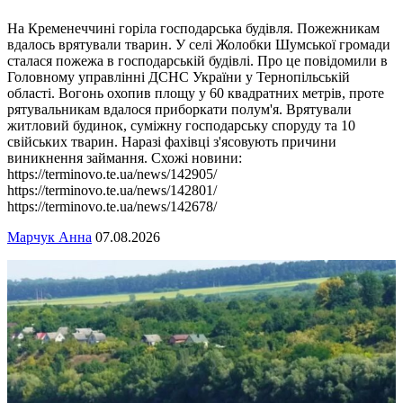
На Кременеччині горіла господарська будівля. Пожежникам
вдалось врятували тварин. У селі Жолобки Шумської громади
сталася пожежа в господарській будівлі. Про це повідомили в
Головному управлінні ДСНС України у Тернопільській
області. Вогонь охопив площу у 60 квадратних метрів, проте
рятувальникам вдалося приборкати полум'я. Врятували
житловий будинок, суміжну господарську споруду та 10
свійських тварин. Наразі фахівці з'ясовують причини
виникнення займання. Схожі новини:
https://terminovo.te.ua/news/142905/
https://terminovo.te.ua/news/142801/
https://terminovo.te.ua/news/142678/
Марчук Анна
07.08.2026