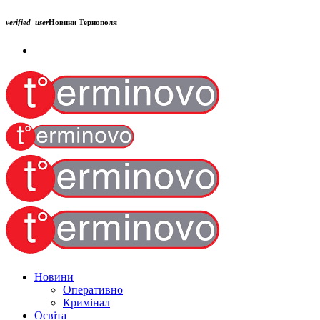
verified_user
Новини Тернополя
Новини
Оперативно
Кримінал
Освіта