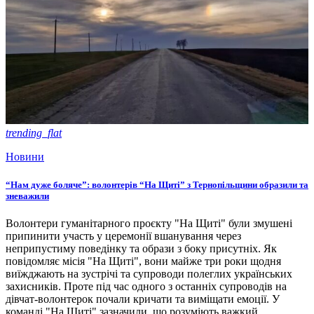
trending_flat
Новини
“Нам дуже боляче”: волонтерів “На Щиті” з Тернопільщини образили та
зневажили
Волонтери гуманітарного проєкту "На Щиті" були змушені
припинити участь у церемонії вшанування через
неприпустиму поведінку та образи з боку присутніх. Як
повідомляє місія "На Щиті", вони майже три роки щодня
виїжджають на зустрічі та супроводи полеглих українських
захисників. Проте під час одного з останніх супроводів на
дівчат-волонтерок почали кричати та виміщати емоції. У
команді "На Щиті" зазначили, що розуміють важкий