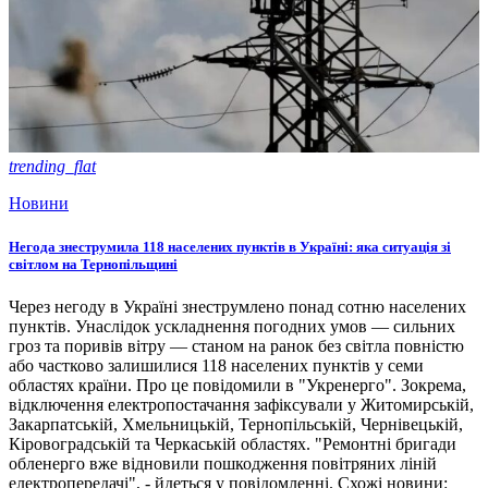
trending_flat
Новини
Негода знеструмила 118 населених пунктів в Україні: яка ситуація зі
світлом на Тернопільщині
Через негоду в Україні знеструмлено понад сотню населених
пунктів. Унаслідок ускладнення погодних умов — сильних
гроз та поривів вітру — станом на ранок без світла повністю
або частково залишилися 118 населених пунктів у семи
областях країни. Про це повідомили в "Укренерго". Зокрема,
відключення електропостачання зафіксували у Житомирській,
Закарпатській, Хмельницькій, Тернопільській, Чернівецькій,
Кіровоградській та Черкаській областях. "Ремонтні бригади
обленерго вже відновили пошкодження повітряних ліній
електропередачі", - йдеться у повідомленні. Схожі новини: