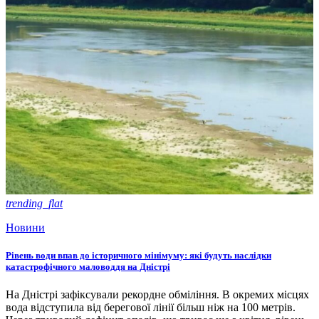
trending_flat
Новини
Рівень води впав до історичного мінімуму: які будуть наслідки
катастрофічного маловоддя на Дністрі
На Дністрі зафіксували рекордне обміління. В окремих місцях
вода відступила від берегової лінії більш ніж на 100 метрів.