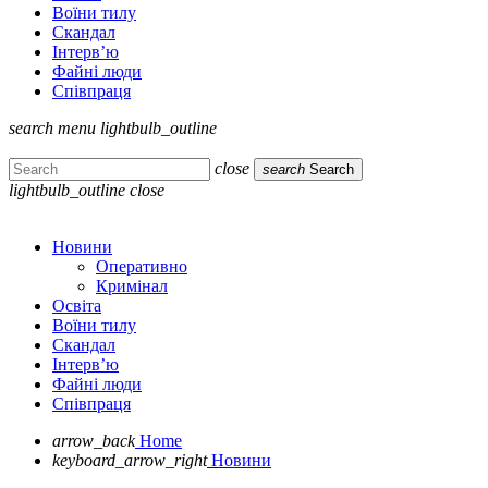
Воїни тилу
Скандал
Інтерв’ю
Файні люди
Співпраця
search
menu
lightbulb_outline
close
search
Search
lightbulb_outline
close
Новини
Оперативно
Кримінал
Освіта
Воїни тилу
Скандал
Інтерв’ю
Файні люди
Співпраця
arrow_back
Home
keyboard_arrow_right
Новини