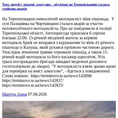
Троє людей у лікарні, серед них – підлітки: на Тернопільщині сталась
серйозна аварія
На Тернопільщині невнолітній мотоцикліст збив пішохода. У
селі Палашівка на Чортківщині сталася аварія за участю
неповнолітнього мотоцикліста. Про це повідомили в поліції
Тернопільської області. Автопригода трапилася 6 серпня
близько 22:00. 15-річний місцевий житель за кермом
мотоцикла Spark не впорався з керуванням та збив 41-річного
пішохода із Калуша, який рухався проїзною частиною дороги.
Унаслідок зіткнення травми отримали пішохід, а також 15-
річний водій мотоцикла та його пасажир-одноліток. Усіх
трьох постраждалих бригади швидкої медичної допомоги
госпіталізували до лікарні. "У мотоцикліста взяли зразки крові
для перевірки на вміст алкоголю", - йдеться у повідомленні.
Схожі новини: https://terminovo.te.ua/news/142898/
https://terminovo.te.ua/news/142837/
https://terminovo.te.ua/news/142825/
Марчук Анна
07.08.2026