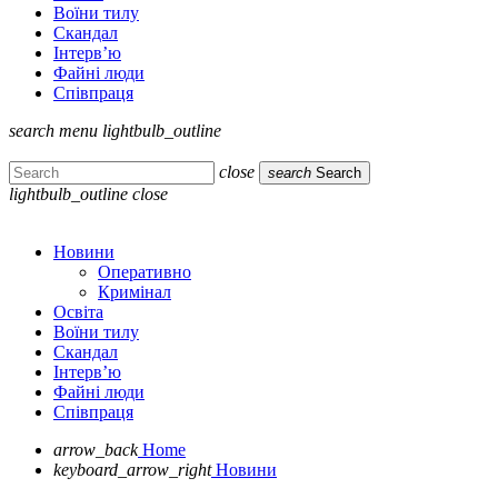
Воїни тилу
Скандал
Інтерв’ю
Файні люди
Співпраця
search
menu
lightbulb_outline
close
search
Search
lightbulb_outline
close
Новини
Оперативно
Кримінал
Освіта
Воїни тилу
Скандал
Інтерв’ю
Файні люди
Співпраця
arrow_back
Home
keyboard_arrow_right
Новини