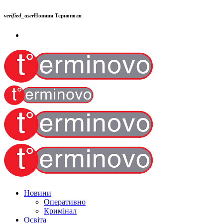
verified_user
Новини Тернополя
Новини
Оперативно
Кримінал
Освіта