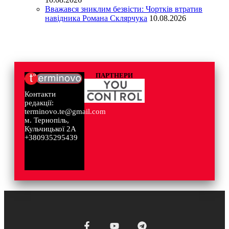
Вважався зниклим безвісти: Чортків втратив
навідника Романа Склярчука
10.08.2026
ПАРТНЕРИ
Контакти
редакції:
terminovo.te@gmail.com
м. Тернопіль,
Кульчицької 2А
+380935295439