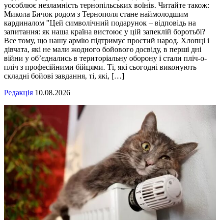
уособлює незламність тернопільських воїнів. Читайте також:
Микола Бичок родом з Тернополя стане наймолодшим
кардиналом "Цей символічний подарунок – відповідь на
запитання: як наша країна вистоює у цій запеклій боротьбі?
Все тому, що нашу армію підтримує простий народ. Хлопці і
дівчата, які не мали жодного бойового досвіду, в перші дні
війни у об’єднались в територіальну оборону і стали пліч-о-
пліч з професійними бійцями. Ті, які сьогодні виконують
складні бойові завдання, ті, які, […]
Редакція
10.08.2026