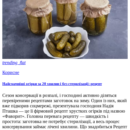
trending_flat
Корисне
Найсмачніші огірки за 20 хвилин і без стерилізації: рецепт
Сезон консервації в розпалі, і господині активно діляться
перевіреними рецептами заготовок на зиму. Один із них, який
вже підкорив соцмережі, презентувала господиня Надія
Пташка — це її фірмовий рецепт хрустких огірків під назвою
«Фаворит». Головна перевага рецепту — швидкість і
простота: заготовка не потребує стерилізації, а весь процес
консервування займає лічені хвилини. Що знадобиться Рецепт