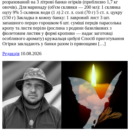
розрахований на 3 літрові банки огірків (приблизно 1,7 кг
овочів). Для маринаду (об'єм склянки — 200 мл): 1 склянка
оцту 9% 5 склянок води (1 л) 2 ст. л. солі (70 г) 5 ст. л. цукру
(150 г) Закладка в кожну банку: 1 лавровий лист 3 шт.
запашного перцю горошком 6 шт. суміші перців парасолька
кропу та листя періли (рослина з родини базилікових з
фіолетовим листям у формі кропиви — надає заготовці
особливого аромату) кружальця цибулі Спосіб приготування
Огірки закладають у банки разом із прянощами […]
Редакція
10.08.2026