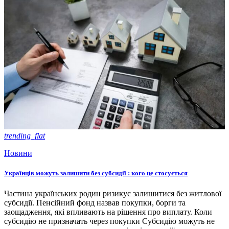
trending_flat
Новини
Українців можуть залишити без субсидії : кого це стосується
Частина українських родин ризикує залишитися без житлової
субсидії. Пенсійний фонд назвав покупки, борги та
заощадження, які впливають на рішення про виплату. Коли
субсидію не призначать через покупки Субсидію можуть не