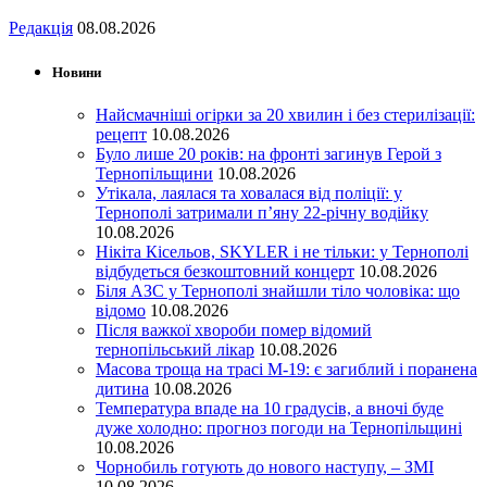
Редакція
08.08.2026
Новини
Найсмачніші огірки за 20 хвилин і без стерилізації:
рецепт
10.08.2026
Було лише 20 років: на фронті загинув Герой з
Тернопільщини
10.08.2026
Утікала, лаялася та ховалася від поліції: у
Тернополі затримали п’яну 22-річну водійку
10.08.2026
Нікіта Кісельов, SKYLER і не тільки: у Тернополі
відбудеться безкоштовний концерт
10.08.2026
Біля АЗС у Тернополі знайшли тіло чоловіка: що
відомо
10.08.2026
Після важкої хвороби помер відомий
тернопільський лікар
10.08.2026
Масова троща на трасі М-19: є загиблий і поранена
дитина
10.08.2026
Температура впаде на 10 градусів, а вночі буде
дуже холодно: прогноз погоди на Тернопільщині
10.08.2026
Чорнобиль готують до нового наступу, – ЗМІ
10.08.2026