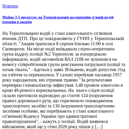
Новини
Майже 3,5 промілле: на Тернопільщині надзвичайно п’яний водій
втрапив в аварію
На Тернопільщині водій у стані алкогольного сп'яніння
вчинив ДТП. Про це повідомляють у ГУНП у Тернопільській
області. "Аварія трапилася 8 серпня близько 11:00 в селі
Скоморохи. На місце події виїжджала слідчо-оперативна
група відділу поліції №2 Тернополя. за попередньою
інформацією, водій автомобіля ВАЗ 2108 не зупинився на
вимогу співробітників групи реагування патрульної поліції та
почав тікати," - йдеться у заяві. Втікаючи, водій допустив з'їзд
на узбіччя та перекинувся. У салоні перебував пасажир 1957
року народження, він отримав травми "За результатами
перевірки газоаналізатор зафіксував 3,48 проміле алкоголю в
крові 49-річного кермувальника. На нього слідчі поліції
склали протоколи відповідно до статей 124 (порушення
правил дорожнього руху, що спричинило пошкодження
транспортних засобів) та 130 (керування транспортними
засобами особами, які перебувають у стані алкогольного
сп'яніння) Кодексу України про адміністративні
правопорушення", - кажуть у поліції. Водій виявився
військовим, який ще у січні 2026 року пішов у […]