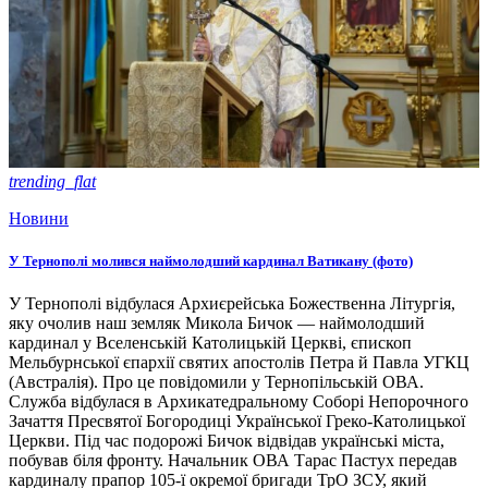
trending_flat
Новини
У Тернополі молився наймолодший кардинал Ватикану (фото)
У Тернополі відбулася Архиєрейська Божественна Літургія,
яку очолив наш земляк Микола Бичок — наймолодший
кардинал у Вселенській Католицькій Церкві, єпископ
Мельбурнської єпархії святих апостолів Петра й Павла УГКЦ
(Австралія). Про це повідомили у Тернопільській ОВА.
Служба відбулася в Архикатедральному Соборі Непорочного
Зачаття Пресвятої Богородиці Української Греко-Католицької
Церкви. Під час подорожі Бичок відвідав українські міста,
побував біля фронту. Начальник ОВА Тарас Пастух передав
кардиналу прапор 105-ї окремої бригади ТрО ЗСУ, який