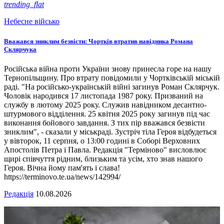
trending_flat
Небесне військо
Вважався зниклим безвісти: Чортків втратив навідника Романа
Склярчука
Російська війна проти України знову принесла горе на нашу
Тернопільщину. Про втрату повідомили у Чортківській міській
раді. "На російсько-українській війні загинув Роман Склярчук.
Чоловік народився 17 листопада 1987 року. Призваний на
службу в лютому 2025 року. Служив навідником десантно-
штурмового відділення. 25 квітня 2025 року загинув під час
виконання бойового завдання. З тих пір вважався безвісти
зниклим", - сказали у міськраді. Зустріч тіла Героя відбудеться
у вівторок, 11 серпня, о 13:00 годині в Соборі Верховних
Апостолів Петра і Павла. Редакція "Терміново" висловлює
щирі співчуття рідним, близьким та усім, хто знав нашого
Героя. Вічна йому пам'ять і слава!
https://terminovo.te.ua/news/142994/
Редакція
10.08.2026