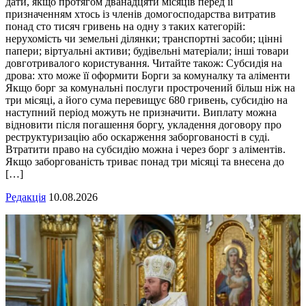
дати, якщо протягом дванадцяти місяців перед її
призначенням хтось із членів домогосподарства витратив
понад сто тисяч гривень на одну з таких категорій:
нерухомість чи земельні ділянки; транспортні засоби; цінні
папери; віртуальні активи; будівельні матеріали; інші товари
довготривалого користування. Читайте також: Субсидія на
дрова: хто може її оформити Борги за комуналку та аліменти
Якщо борг за комунальні послуги прострочений більш ніж на
три місяці, а його сума перевищує 680 гривень, субсидію на
наступний період можуть не призначити. Виплату можна
відновити після погашення боргу, укладення договору про
реструктуризацію або оскарження заборгованості в суді.
Втратити право на субсидію можна і через борг з аліментів.
Якщо заборгованість триває понад три місяці та внесена до
[…]
Редакція
10.08.2026