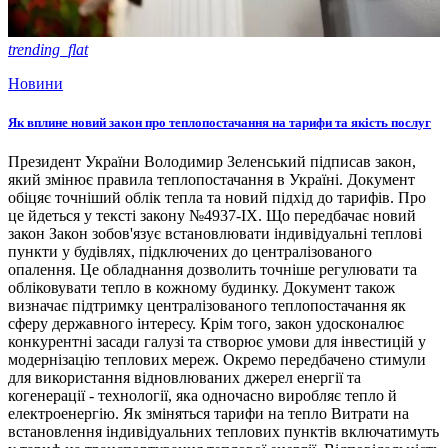
trending_flat
Новини
Як вплине новий закон про теплопостачання на тарифи та якість послуг
Президент України Володимир Зеленський підписав закон,
який змінює правила теплопостачання в Україні. Документ
обіцяє точніший облік тепла та новий підхід до тарифів. Про
це йдеться у тексті закону №4937-ІХ. Що передбачає новий
закон Закон зобов'язує встановлювати індивідуальні теплові
пункти у будівлях, підключених до централізованого
опалення. Це обладнання дозволить точніше регулювати та
обліковувати тепло в кожному будинку. Документ також
визначає підтримку централізованого теплопостачання як
сферу державного інтересу. Крім того, закон удосконалює
конкурентні засади галузі та створює умови для інвестицій у
модернізацію теплових мереж. Окремо передбачено стимули
для використання відновлюваних джерел енергії та
когенерації - технології, яка одночасно виробляє тепло й
електроенергію. Як зміняться тарифи на тепло Витрати на
встановлення індивідуальних теплових пунктів включатимуть