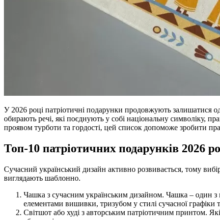
У 2026 році патріотичні подарунки продовжують залишатися одн
обирають речі, які поєднують у собі національну символіку, п
проявом турботи та гордості, цей список допоможе зробити пр
Топ-10 патріотичних подарунків 2026 р
Сучасний український дизайн активно розвивається, тому вибір п
виглядають шаблонно.
Чашка з сучасним українським дизайном. Чашка – один з 
елементами вишивки, тризубом у стилі сучасної графіки т
Світшот або худі з авторським патріотичним принтом. Як