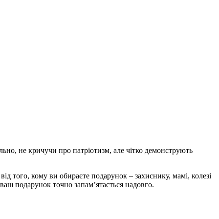
ильно, не кричучи про патріотизм, але чітко демонструють
ід того, кому ви обираєте подарунок – захиснику, мамі, колезі
і ваш подарунок точно запам’ятається надовго.