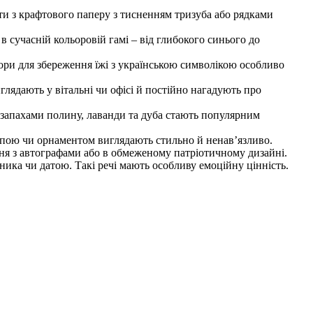
ти з крафтового паперу з тисненням тризуба або рядками
 сучасній кольоровій гамі – від глибокого синього до
ори для збереження їжі з українською символікою особливо
глядають у вітальні чи офісі й постійно нагадують про
 запахами полину, лаванди та дуба стають популярним
мапою чи орнаментом виглядають стильно й ненав’язливо.
ня з автографами або в обмеженому патріотичному дизайні.
ника чи датою. Такі речі мають особливу емоційну цінність.