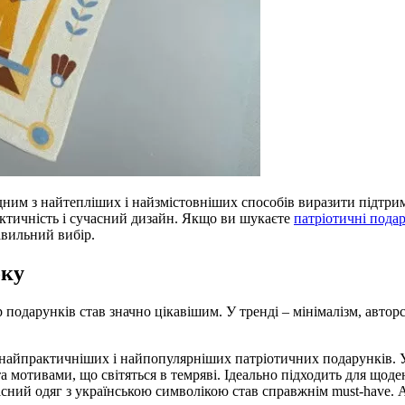
им з найтепліших і найзмістовніших способів виразити підтримк
рактичність і сучасний дизайн. Якщо ви шукаєте
патріотичні пода
авильний вибір.
оку
одарунків став значно цікавішим. У тренді – мінімалізм, авторськ
найпрактичніших і найпопулярніших патріотичних подарунків. У 
а мотивами, що світяться в темряві. Ідеально підходить для щод
існий одяг з українською символікою став справжнім must-have.