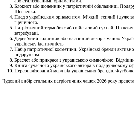
або стилізованими орнаментами.
Блокнот або щоденник у патріотичній обкладинці. Подару
Шевченка.
Плед з українським орнаментом. М’який, теплий і дуже за
гірчичного.
Патріотичний термобокс або військовий сухпай. Практичн
затребувані.
Дерев’яний годинник або настінний декор з мапою України
українську ідентичність.
Набір патріотичної косметики. Українські бренди активн
подарунком.
Браслет або прикраса з українською символікою. Відмінни
Книга сучасного українського автора в подарунковому оф
Персоналізований мерч від українських брендів. Футболки
Чудовий вибір стильних патріотичних чашок 2026 року предст