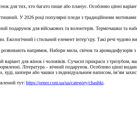
нок для тих, хто багато пише або планує. Особливо цінні варіан
тишний. У 2026 році популярні пледи з традиційними мотивами в
ий подарунок для військових та волонтерів. Термочашки та наб
. Екологічний і стильний елемент інтер’єру. Такі речі чудово ви
о розвивають напрямок. Набори мила, свічок та аромадифузорів з
й варіант для жінок і чоловіків. Сучасні прикраси з тризубом, 
ормленні. Література – вічний подарунок. Особливо цінні видан
, худі, шопери або чашки з індивідуальним написом, ім’ям захис
авлений тут:
https://orner.com.ua/ua/category/chashki
.