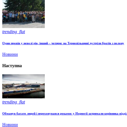
trending_flat
Один провів у неволі рік, інший – чотири: на Тернопільщині зустріли братів з полону
Новини
Наступна
trending_flat
Обманув багато людей і переховувався роками: у Норвегії затримали керівника відд
Новини