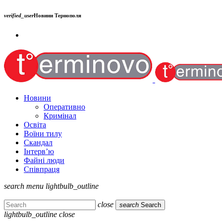
verified_user
Новини Тернополя
Новини
Оперативно
Кримінал
Освіта
Воїни тилу
Скандал
Інтерв’ю
Файні люди
Співпраця
search
menu
lightbulb_outline
close
search
Search
lightbulb_outline
close