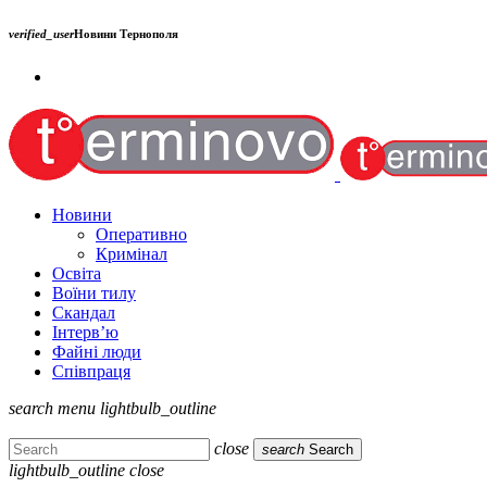
verified_user
Новини Тернополя
Новини
Оперативно
Кримінал
Освіта
Воїни тилу
Скандал
Інтерв’ю
Файні люди
Співпраця
search
menu
lightbulb_outline
close
search
Search
lightbulb_outline
close