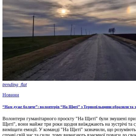
trending_flat
Новини
“Нам дуже боляче”: волонтерів “На Щиті” з Тернопільщини образили та 
Волонтери гуманітарного проєкту "На Щиті" були змушені прип
Щиті", вони майже три роки щодня виїжджають на зустрічі та с
виміщати емоції. У команді "На Щиті" зазначили, що розуміють
справі свій час та сили, тому вимагають взаємної поваги до с