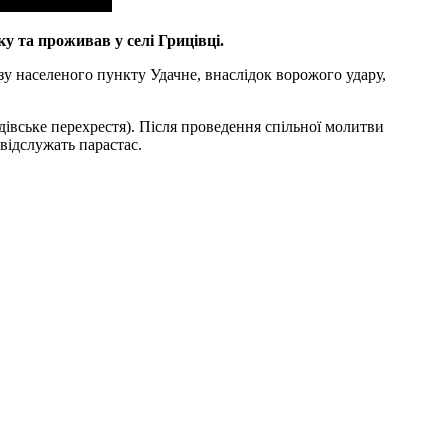
у та проживав у селі Грицівці.
зу населеного пункту Удачне, внаслідок ворожого удару,
дівське перехрестя). Після проведення спільної молитви
відслужать парастас.