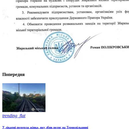
Попередня
trending_flat
У лікарні померла жінка, яку збив потяг на Тернопільщині