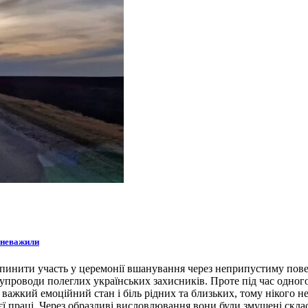
зневажили
инити участь у церемонії вшанування через неприпустиму поведі
упроводи полеглих українських захисників. Проте під час одного
 важкий емоційний стан і біль рідних та близьких, тому нікого 
воєї праці. Через образливі висловлювання вони були змушені ск