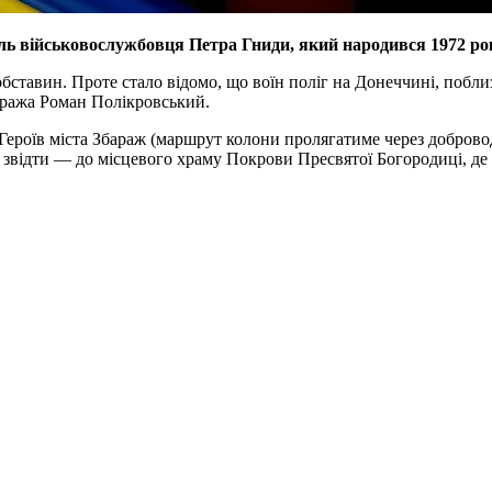
ель військовослужбовця Петра Гниди, який народився 1972 рок
бставин. Проте стало відомо, що воїн поліг на Донеччині, побли
аража Роман Полікровський.
і Героїв міста Збараж (маршрут колони пролягатиме через доброво
а звідти — до місцевого храму Покрови Пресвятої Богородиці, де 