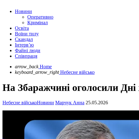
Новини
Оперативно
Кримінал
Освіта
Воїни тилу
Скандал
Інтерв’ю
Файні люди
Співпраця
arrow_back
Home
keyboard_arrow_right
Небесне військо
На Збаражчині оголосили Дні 
Небесне військо
Новини
Марчук Анна
25.05.2026