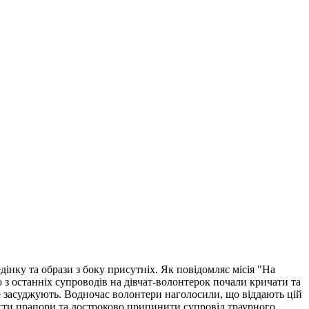
нку та образи з боку присутніх. Як повідомляє місія "На
 з останніх супроводів на дівчат-волонтерок почали кричати та
не засуджують. Водночас волонтери наголосили, що віддають цій
ласти прапори та достроково припинити супровід траурного