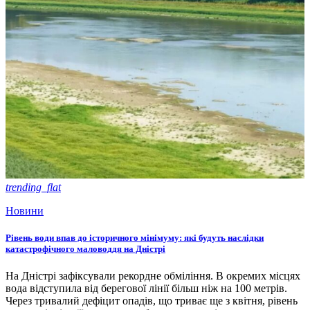
trending_flat
Новини
Рівень води впав до історичного мінімуму: які будуть наслідки
катастрофічного маловоддя на Дністрі
На Дністрі зафіксували рекордне обміління. В окремих місцях
вода відступила від берегової лінії більш ніж на 100 метрів.
Через тривалий дефіцит опадів, що триває ще з квітня, рівень