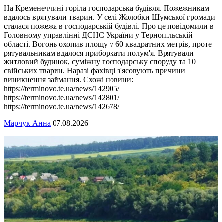
На Кременеччині горіла господарська будівля. Пожежникам
вдалось врятували тварин. У селі Жолобки Шумської громади
сталася пожежа в господарській будівлі. Про це повідомили в
Головному управлінні ДСНС України у Тернопільській
області. Вогонь охопив площу у 60 квадратних метрів, проте
рятувальникам вдалося приборкати полум'я. Врятували
житловий будинок, суміжну господарську споруду та 10
свійських тварин. Наразі фахівці з'ясовують причини
виникнення займання. Схожі новини:
https://terminovo.te.ua/news/142905/
https://terminovo.te.ua/news/142801/
https://terminovo.te.ua/news/142678/
Марчук Анна
07.08.2026