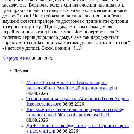
засуджують. Водночас волонтери наголосили, що віддають
цій справі свій час та сили, тому вимагають взаємної поваги
до своєї праці. Через образливі висловлювання вони були
змушені скласти прапори та достроково припинити супровід
траурного кортежу. "Щиро дякуємо всім громадам, які
перейняли цей досвід і вже самостійно повертають своїх
полеглих Героїв до рідного дому. Саме так народжується
справжня традиція шани, яка житиме довше за кожного з нас",
- йдеться у дописі. Схожі новини: […]
Марчук Анна
06.08.2026
Новини
Майже 3,5 промілле: на Тернопільщині
надзвичайно п’яний водій втрапив в аварію
08.08.2026
Тернопільщина втратила 24-річного Героя Андрія
Іскоростенського
08.08.2026
Військовий із Тернополя попередив про спробу
виманити дані бійців під виглядом ВСП
08.08.2026
До +12 вночі: якою буде погода на Тернопільщині
у наступні дні
08.08.2026