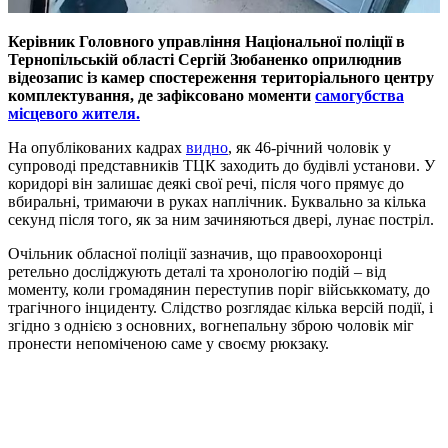
Керівник Головного управління Національної поліції в
Тернопільській області Сергій Зюбаненко оприлюднив
відеозапис із камер спостереження територіального центру
комплектування, де зафіксовано моменти
самогубства
місцевого жителя.
На опублікованих кадрах
видно
, як 46-річний чоловік у
супроводі представників ТЦК заходить до будівлі установи. У
коридорі він залишає деякі свої речі, після чого прямує до
вбиральні, тримаючи в руках наплічник. Буквально за кілька
секунд після того, як за ним зачиняються двері, лунає постріл.
Очільник обласної поліції зазначив, що правоохоронці
ретельно досліджують деталі та хронологію подій – від
моменту, коли громадянин переступив поріг військкомату, до
трагічного інциденту. Слідство розглядає кілька версій події, і
згідно з однією з основних, вогнепальну зброю чоловік міг
пронести непоміченою саме у своєму рюкзаку.