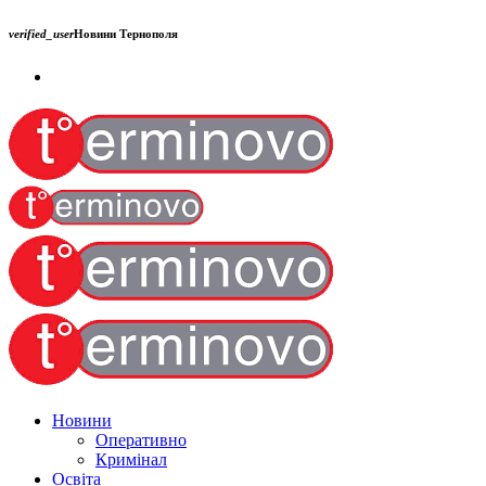
verified_user
Новини Тернополя
Новини
Оперативно
Кримінал
Освіта