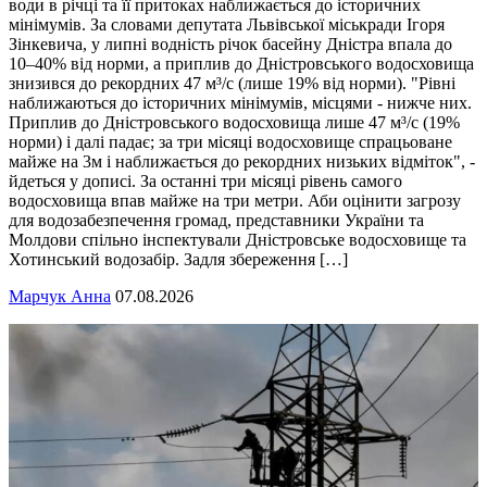
води в річці та її притоках наближається до історичних
мінімумів. За словами депутата Львівської міськради Ігоря
Зінкевича, у липні водність річок басейну Дністра впала до
10–40% від норми, а приплив до Дністровського водосховища
знизився до рекордних 47 м³/с (лише 19% від норми). "Рівні
наближаються до історичних мінімумів, місцями - нижче них.
Приплив до Дністровського водосховища лише 47 м³/с (19%
норми) і далі падає; за три місяці водосховище спрацьоване
майже на 3м і наближається до рекордних низьких відміток", -
йдеться у дописі. За останні три місяці рівень самого
водосховища впав майже на три метри. Аби оцінити загрозу
для водозабезпечення громад, представники України та
Молдови спільно інспектували Дністровське водосховище та
Хотинський водозабір. Задля збереження […]
Марчук Анна
07.08.2026