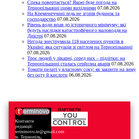
Спека повертається? Якою буде погода на
Тернопільщині цими вихідними
07.08.2026
На Кременеччині ледь не згорів будинок та
господарство
07.08.2026
Рівень води впав до історичного мінімуму: які
будуть наслідки катастрофічного маловоддя на
Дністрі
07.08.2026
Негода знеструмила 118 населених пунктів в
Україні: яка ситуація зі світлом на Тернопільщині
07.08.2026
Троє людей у лікарні, серед них – підлітки: на
Тернопільщині сталась серйозна аварія
07.08.2026
Томати пелаті у власному соку: як закрити на зиму
без оцту й кислоти
06.08.2026
ПАРТНЕРИ
Контакти
редакції:
terminovo.te@gmail.com
м. Тернопіль,