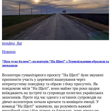
trending_flat
Новини
“Нам дуже боляче”: волонтерів “На Щиті” з Тернопільщини образили та
зневажили
Волонтери гуманітарного проєкту "На Щиті" були змушені
припинити участь у церемонії вшанування через
неприпустиму поведінку та образи з боку присутніх. Як
повідомляє місія "На Щиті", вони майже три роки щодня
виїжджають на зустрічі та супроводи полеглих українських
захисників. Проте під час одного з останніх супроводів на
дівчат-волонтерок почали кричати та виміщати емоції. У
команді "На Щиті" зазначили, що розуміють важкий
емоційний стан і біль рідних та близьких, тому нікого не