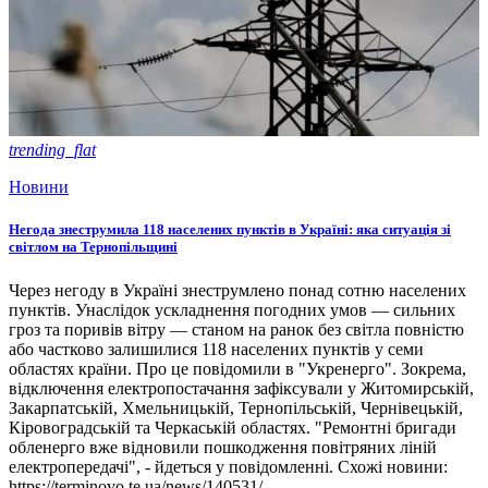
trending_flat
Новини
Негода знеструмила 118 населених пунктів в Україні: яка ситуація зі
світлом на Тернопільщині
Через негоду в Україні знеструмлено понад сотню населених
пунктів. Унаслідок ускладнення погодних умов — сильних
гроз та поривів вітру — станом на ранок без світла повністю
або частково залишилися 118 населених пунктів у семи
областях країни. Про це повідомили в "Укренерго". Зокрема,
відключення електропостачання зафіксували у Житомирській,
Закарпатській, Хмельницькій, Тернопільській, Чернівецькій,
Кіровоградській та Черкаській областях. "Ремонтні бригади
обленерго вже відновили пошкодження повітряних ліній
електропередачі", - йдеться у повідомленні. Схожі новини:
https://terminovo.te.ua/news/140531/