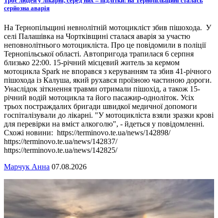
Троє людей у лікарні, серед них – підлітки: на Тернопільщині сталась
серйозна аварія
На Тернопільщині невнолітній мотоцикліст збив пішохода. У
селі Палашівка на Чортківщині сталася аварія за участю
неповнолітнього мотоцикліста. Про це повідомили в поліції
Тернопільської області. Автопригода трапилася 6 серпня
близько 22:00. 15-річний місцевий житель за кермом
мотоцикла Spark не впорався з керуванням та збив 41-річного
пішохода із Калуша, який рухався проїзною частиною дороги.
Унаслідок зіткнення травми отримали пішохід, а також 15-
річний водій мотоцикла та його пасажир-одноліток. Усіх
трьох постраждалих бригади швидкої медичної допомоги
госпіталізували до лікарні. "У мотоцикліста взяли зразки крові
для перевірки на вміст алкоголю", - йдеться у повідомленні.
Схожі новини: https://terminovo.te.ua/news/142898/
https://terminovo.te.ua/news/142837/
https://terminovo.te.ua/news/142825/
Марчук Анна
07.08.2026