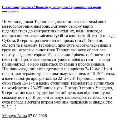
Спека повертається? Якою буде погода на Тернопільщині цими
вихідними
Цими вихідними Тернопільщина опиниться на межі двох
метеорологічних настроїв. Жителям регіону варто
підготуватися до контрастних вихідних, коли непогода
швидко поступиться місцем сухій та комфортній літній погоді.
Субота, 8 серпня, розпочнеться з примх стихії. Уночі по
області та в самому Тернополі пройдуть короткочасні дощі з
грозами, через що синоптики Тернопільського обласного
центру з гідрометеорології оголосили І рівень небезпечності
(жовтий). Проте вже вдень ситуація стабілізується — опади
припиняться, а небо вкриється хмарами з проясненнями.
Північно-західний вітер дутиме зі швидкістю 7–12 м/с. Нічні
показники термометрів коливатимуться в межах 15–20° тепла,
а вдень повітря прогріється до 22–27°. У Тернополі вночі
очікується 15–17°, а вдень стовпчики термометрів зупиняться
на комфортних 23–25° вище нуля. Погода 9 серпня У неділю,
9 серпня, погода подарує ідеальний день для відпочинку на
свіжому повітрі. В регіоні запанує малохмарна та абсолютно
суха погода з легким вітром змінних напрямків зі швидкістю
2–7 […]
Марчук Анна
07.08.2026