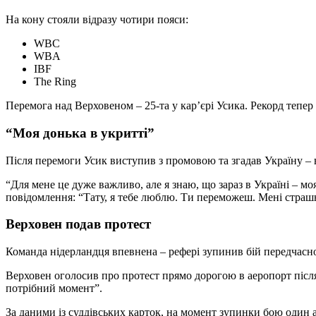
На кону стояли відразу чотири пояси:
WBC
WBA
IBF
The Ring
Перемога над Верховеном – 25-та у кар’єрі Усика. Рекорд тепер 
“Моя донька в укритті”
Після перемоги Усик виступив з промовою та згадав Україну – 
“Для мене це дуже важливо, але я знаю, що зараз в Україні – моя
повідомлення: “Тату, я тебе люблю. Ти переможеш. Мені страшн
Верховен подав протест
Команда нідерландця впевнена – рефері зупинив бій передчасн
Верховен оголосив про протест прямо дорогою в аеропорт після
потрібний момент”.
За даними із суддівських карток, на момент зупинки бою один