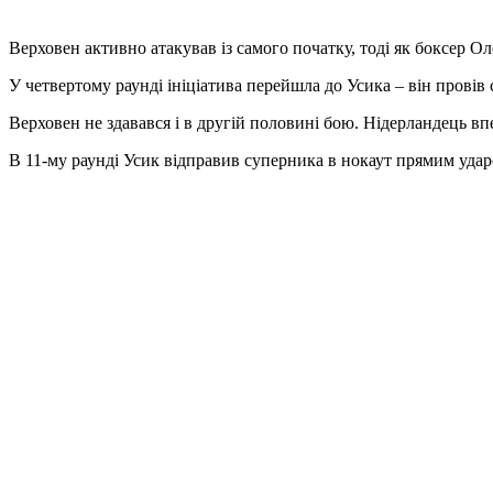
Верховен активно атакував із самого початку, тоді як боксер О
У четвертому раунді ініціатива перейшла до Усика – він провів 
Верховен не здавався і в другій половині бою. Нідерландець вп
В 11-му раунді Усик відправив суперника в нокаут прямим удар