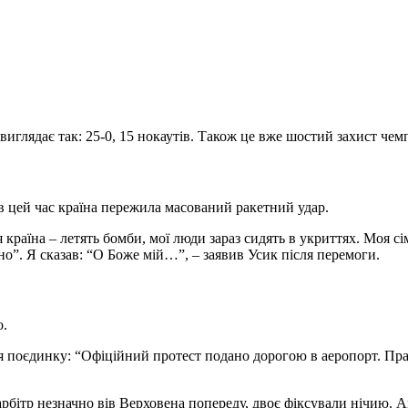
виглядає так: 25-0, 15 нокаутів. Також це вже шостий захист чемп
в цей час країна пережила масований ракетний удар.
 країна – летять бомби, мої люди зараз сидять в укриттях. Моя сі
о”. Я сказав: “О Боже мій…”, – заявив Усик після перемоги.
о.
 поєдинку: “Офіційний протест подано дорогою в аеропорт. Прав
 арбітр незначно вів Верховена попереду, двоє фіксували нічию