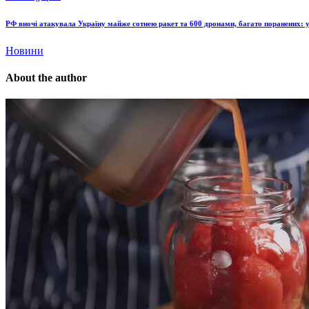
РФ вночі атакувала Україну майже сотнею ракет та 600 дронами, багато поранених: у
Новини
About the author