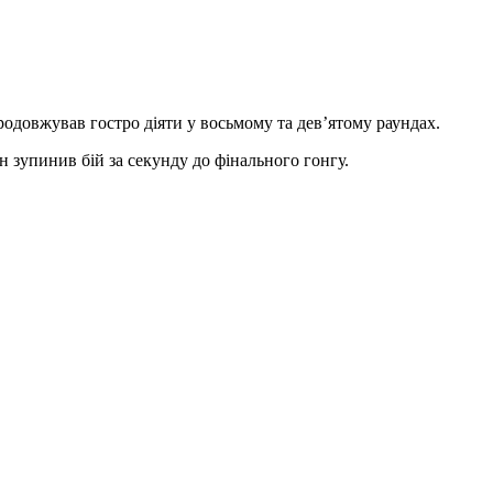
родовжував гостро діяти у восьмому та дев’ятому раундах.
 зупинив бій за секунду до фінального гонгу.