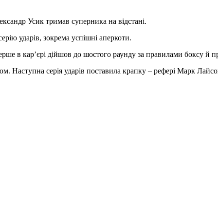
лександр Усик тримав суперника на відстані.
серію ударів, зокрема успішні аперкоти.
ерше в кар’єрі дійшов до шостого раунду за правилами боксу й п
ом. Наступна серія ударів поставила крапку – рефері Марк Лайсон