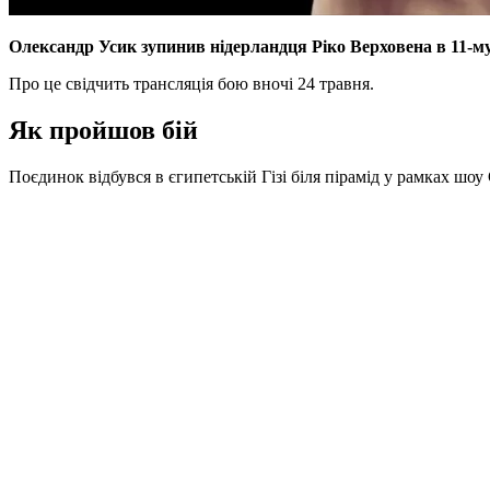
Олександр Усик зупинив нідерландця Ріко Верховена в 11-му 
Про це свідчить трансляція бою вночі 24 травня.
Як пройшов бій
Поєдинок відбувся в єгипетській Гізі біля пірамід у рамках шоу G