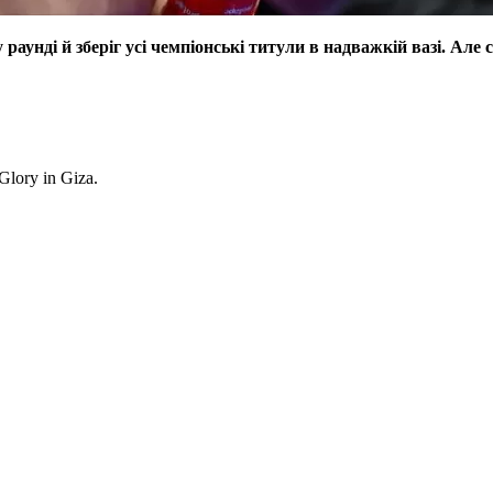
раунді й зберіг усі чемпіонські титули в надважкій вазі. Але 
lory in Giza.