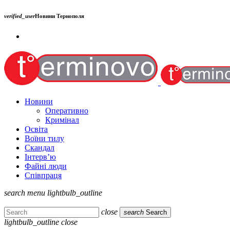
verified_user
Новини Тернополя
Новини
Оперативно
Кримінал
Освіта
Воїни тилу
Скандал
Інтерв’ю
Файні люди
Співпраця
search
menu
lightbulb_outline
close
search
Search
lightbulb_outline
close