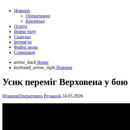
Новини
Оперативно
Кримінал
Освіта
Воїни тилу
Скандал
Інтерв’ю
Файні люди
Співпраця
arrow_back
Home
keyboard_arrow_right
Новини
Усик переміг Верховена у бою
Новини
Оперативно
Редакція
24.05.2026