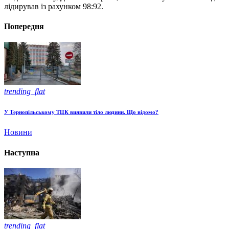
лідирував із рахунком 98:92.
Попередня
trending_flat
У Тернопільському ТЦК виявили тіло людини. Що відомо?
Новини
Наступна
trending_flat