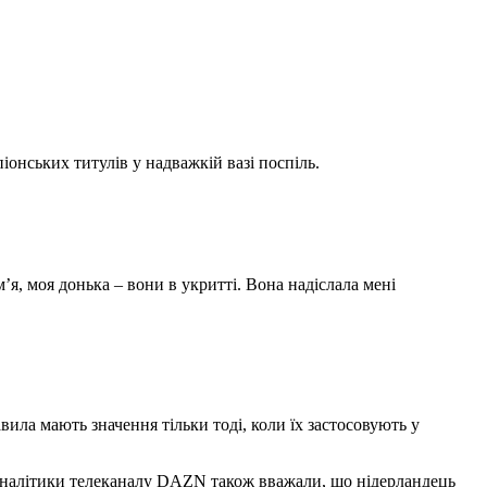
іонських титулів у надважкій вазі поспіль.
м’я, моя донька – вони в укритті. Вона надіслала мені
ила мають значення тільки тоді, коли їх застосовують у
. Аналітики телеканалу DAZN також вважали, що нідерландець