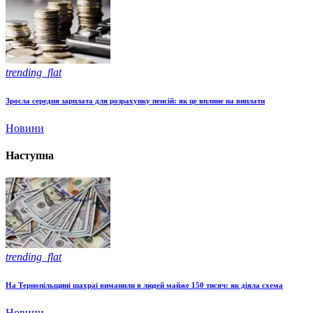
trending_flat
Зросла середня зарплата для розрахунку пенсій: як це вплине на виплати
Новини
Наступна
trending_flat
На Тернопільщині шахраї виманили в людей майже 150 тисяч: як діяла схема
Новини