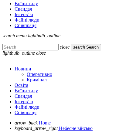
Воїни тилу
Скандал
Інтерв’ю
Файні люди
Співпраця
search
menu
lightbulb_outline
close
search
Search
lightbulb_outline
close
Новини
Оперативно
Кримінал
Освіта
Воїни тилу
Скандал
Інтерв’ю
Файні люди
Співпраця
arrow_back
Home
keyboard_arrow_right
Небесне військо