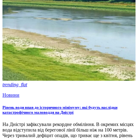
trending_flat
Новини
Рівень води впав до історичного мінімуму: які будуть наслідки
катастрофічного маловоддя на Дністрі
На Дністрі зафіксували рекордне обміління. В окремих місцях
вода відступила від берегової лінії більш ніж на 100 метрів.
Через тривалий дефіцит опадів, що триває ще з квітня, рівень