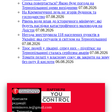
Спека повертається? Якою буде погода на
Тернопільщині цими вихідними
07.08.2026
На Кременеччині ледь не згорів будинок та
господарство
07.08.2026
Рівень води впав до історичного мінімуму: які
будуть наслідки катастрофічного маловоддя на
Дністрі
07.08.2026
Негода знеструмила 118 населених пунктів в
Україні: яка ситуація зі світлом на Тернопільщині
07.08.2026
Троє людей у лікарні, серед них – підлітки: на
Тернопільщині сталась серйозна аварія
07.08.2026
Томати пелаті у власному соку: як закрити на зиму
без оцту й кислоти
06.08.2026
ПАРТНЕРИ
Контакти
редакції:
terminovo.te@gmail.com
м. Тернопіль,