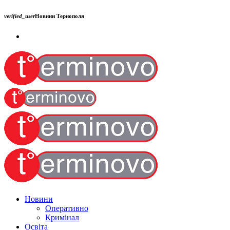
verified_user
Новини Тернополя
Новини
Оперативно
Кримінал
Освіта