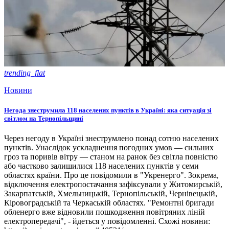
trending_flat
Новини
Негода знеструмила 118 населених пунктів в Україні: яка ситуація зі
світлом на Тернопільщині
Через негоду в Україні знеструмлено понад сотню населених
пунктів. Унаслідок ускладнення погодних умов — сильних
гроз та поривів вітру — станом на ранок без світла повністю
або частково залишилися 118 населених пунктів у семи
областях країни. Про це повідомили в "Укренерго". Зокрема,
відключення електропостачання зафіксували у Житомирській,
Закарпатській, Хмельницькій, Тернопільській, Чернівецькій,
Кіровоградській та Черкаській областях. "Ремонтні бригади
обленерго вже відновили пошкодження повітряних ліній
електропередачі", - йдеться у повідомленні. Схожі новини: