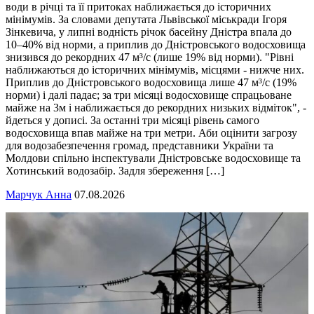
води в річці та її притоках наближається до історичних
мінімумів. За словами депутата Львівської міськради Ігоря
Зінкевича, у липні водність річок басейну Дністра впала до
10–40% від норми, а приплив до Дністровського водосховища
знизився до рекордних 47 м³/с (лише 19% від норми). "Рівні
наближаються до історичних мінімумів, місцями - нижче них.
Приплив до Дністровського водосховища лише 47 м³/с (19%
норми) і далі падає; за три місяці водосховище спрацьоване
майже на 3м і наближається до рекордних низьких відміток", -
йдеться у дописі. За останні три місяці рівень самого
водосховища впав майже на три метри. Аби оцінити загрозу
для водозабезпечення громад, представники України та
Молдови спільно інспектували Дністровське водосховище та
Хотинський водозабір. Задля збереження […]
Марчук Анна
07.08.2026