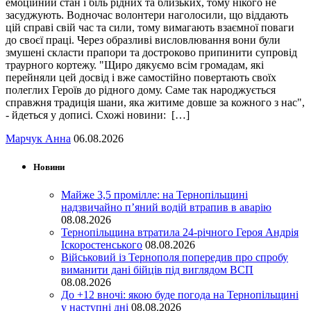
емоційний стан і біль рідних та близьких, тому нікого не
засуджують. Водночас волонтери наголосили, що віддають
цій справі свій час та сили, тому вимагають взаємної поваги
до своєї праці. Через образливі висловлювання вони були
змушені скласти прапори та достроково припинити супровід
траурного кортежу. "Щиро дякуємо всім громадам, які
перейняли цей досвід і вже самостійно повертають своїх
полеглих Героїв до рідного дому. Саме так народжується
справжня традиція шани, яка житиме довше за кожного з нас",
- йдеться у дописі. Схожі новини: […]
Марчук Анна
06.08.2026
Новини
Майже 3,5 промілле: на Тернопільщині
надзвичайно п’яний водій втрапив в аварію
08.08.2026
Тернопільщина втратила 24-річного Героя Андрія
Іскоростенського
08.08.2026
Військовий із Тернополя попередив про спробу
виманити дані бійців під виглядом ВСП
08.08.2026
До +12 вночі: якою буде погода на Тернопільщині
у наступні дні
08.08.2026