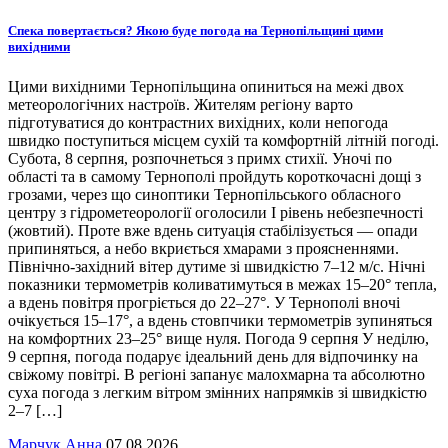
Спека повертається? Якою буде погода на Тернопільщині цими
вихідними
Цими вихідними Тернопільщина опиниться на межі двох
метеорологічних настроїв. Жителям регіону варто
підготуватися до контрастних вихідних, коли непогода
швидко поступиться місцем сухій та комфортній літній погоді.
Субота, 8 серпня, розпочнеться з примх стихії. Уночі по
області та в самому Тернополі пройдуть короткочасні дощі з
грозами, через що синоптики Тернопільського обласного
центру з гідрометеорології оголосили І рівень небезпечності
(жовтий). Проте вже вдень ситуація стабілізується — опади
припиняться, а небо вкриється хмарами з проясненнями.
Північно-західний вітер дутиме зі швидкістю 7–12 м/с. Нічні
показники термометрів коливатимуться в межах 15–20° тепла,
а вдень повітря прогріється до 22–27°. У Тернополі вночі
очікується 15–17°, а вдень стовпчики термометрів зупиняться
на комфортних 23–25° вище нуля. Погода 9 серпня У неділю,
9 серпня, погода подарує ідеальний день для відпочинку на
свіжому повітрі. В регіоні запанує малохмарна та абсолютно
суха погода з легким вітром змінних напрямків зі швидкістю
2–7 […]
Марчук Анна
07.08.2026