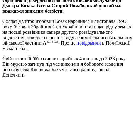
Офіційно підтвердилася загибель військовослужбовця
Дмитра Козака із села Старий Почаїв, який довгий час
вважався зниклим безвісти.
Солдат Дмитро Ігорович Козак народився 8 листопада 1995
року. У лавах Збройних Сил України він захищав рідну землю
на посаді розвідника-сапера другого розвідувального
відділення розвідувального взводу аеромобільного батальйону
військової частини А*****. Про це
повідомили
в Почаївській
міській раді.
Свій останній бій захисник прийняв 4 листопада 2023 року.
Він мужньо загинув під час виконання бойового завдання
поблизу села Кліщіївка Бахмутського району, що на
Донеччині.