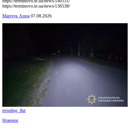
https://terminovo.te.ua/news/140531/
https://terminovo.te.ua/news/136538/
Марчук Анна
07.08.2026
trending_flat
Новини