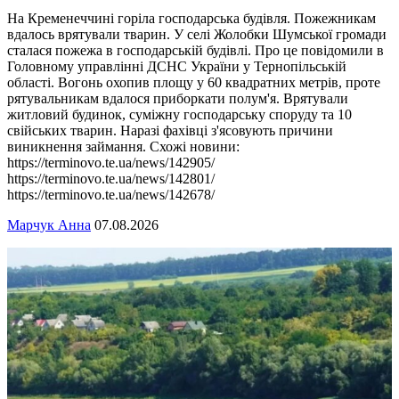
На Кременеччині горіла господарська будівля. Пожежникам
вдалось врятували тварин. У селі Жолобки Шумської громади
сталася пожежа в господарській будівлі. Про це повідомили в
Головному управлінні ДСНС України у Тернопільській
області. Вогонь охопив площу у 60 квадратних метрів, проте
рятувальникам вдалося приборкати полум'я. Врятували
житловий будинок, суміжну господарську споруду та 10
свійських тварин. Наразі фахівці з'ясовують причини
виникнення займання. Схожі новини:
https://terminovo.te.ua/news/142905/
https://terminovo.te.ua/news/142801/
https://terminovo.te.ua/news/142678/
Марчук Анна
07.08.2026