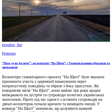
trending_flat
Новини
“Нам дуже боляче”: волонтерів “На Щиті” з Тернопільщини образили та
зневажили
Волонтери гуманітарного проєкту "На Щиті" були змушені
припинити участь у церемонії вшанування через
неприпустиму поведінку та образи з боку присутніх. Як
повідомляє місія "На Щиті", вони майже три роки щодня
виїжджають на зустрічі та супроводи полеглих українських
захисників. Проте під час одного з останніх супроводів на
дівчат-волонтерок почали кричати та виміщати емоції. У
команді "На Щиті" зазначили, що розуміють важкий