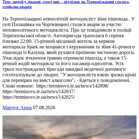
Троє людей у лікарні, серед них – підлітки: на Тернопільщині сталась
серйозна аварія
На Тернопільщині невнолітній мотоцикліст збив пішохода. У
селі Палашівка на Чортківщині сталася аварія за участю
неповнолітнього мотоцикліста. Про це повідомили в поліції
Тернопільської області. Автопригода трапилася 6 серпня
близько 22:00. 15-річний місцевий житель за кермом
мотоцикла Spark не впорався з керуванням та збив 41-річного
пішохода із Калуша, який рухався проїзною частиною дороги.
Унаслідок зіткнення травми отримали пішохід, а також 15-
річний водій мотоцикла та його пасажир-одноліток. Усіх
трьох постраждалих бригади швидкої медичної допомоги
госпіталізували до лікарні. "У мотоцикліста взяли зразки крові
для перевірки на вміст алкоголю", - йдеться у повідомленні.
Схожі новини: https://terminovo.te.ua/news/142898/
https://terminovo.te.ua/news/142837/
https://terminovo.te.ua/news/142825/
Марчук Анна
07.08.2026