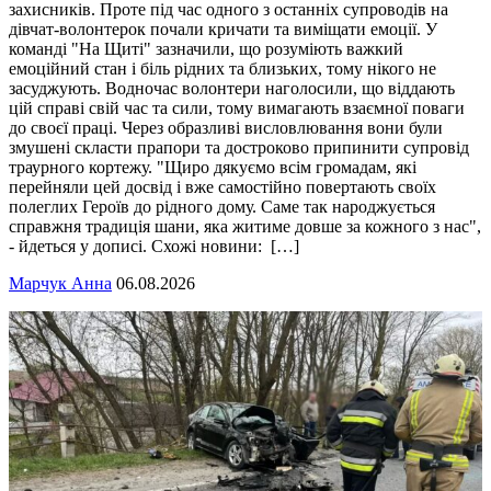
захисників. Проте під час одного з останніх супроводів на
дівчат-волонтерок почали кричати та виміщати емоції. У
команді "На Щиті" зазначили, що розуміють важкий
емоційний стан і біль рідних та близьких, тому нікого не
засуджують. Водночас волонтери наголосили, що віддають
цій справі свій час та сили, тому вимагають взаємної поваги
до своєї праці. Через образливі висловлювання вони були
змушені скласти прапори та достроково припинити супровід
траурного кортежу. "Щиро дякуємо всім громадам, які
перейняли цей досвід і вже самостійно повертають своїх
полеглих Героїв до рідного дому. Саме так народжується
справжня традиція шани, яка житиме довше за кожного з нас",
- йдеться у дописі. Схожі новини: […]
Марчук Анна
06.08.2026