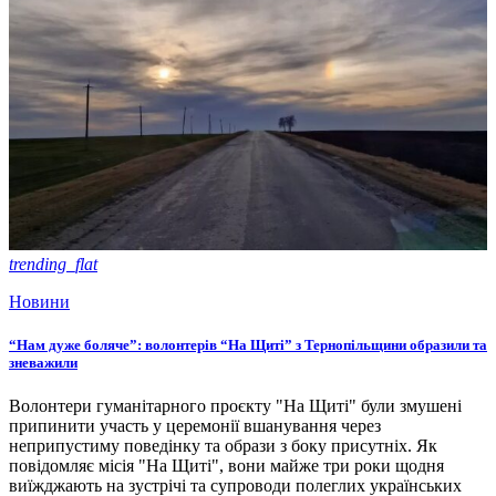
trending_flat
Новини
“Нам дуже боляче”: волонтерів “На Щиті” з Тернопільщини образили та
зневажили
Волонтери гуманітарного проєкту "На Щиті" були змушені
припинити участь у церемонії вшанування через
неприпустиму поведінку та образи з боку присутніх. Як
повідомляє місія "На Щиті", вони майже три роки щодня
виїжджають на зустрічі та супроводи полеглих українських