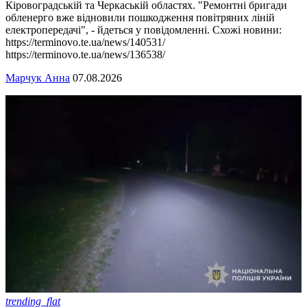
Кіровоградській та Черкаській областях. "Ремонтні бригади
обленерго вже відновили пошкодження повітряних ліній
електропередачі", - йдеться у повідомленні. Схожі новини:
https://terminovo.te.ua/news/140531/
https://terminovo.te.ua/news/136538/
Марчук Анна
07.08.2026
trending_flat