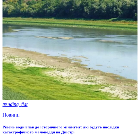
trending_flat
Новини
Рівень води впав до історичного мінімуму: які будуть наслідки
катастрофічного маловоддя на Дністрі