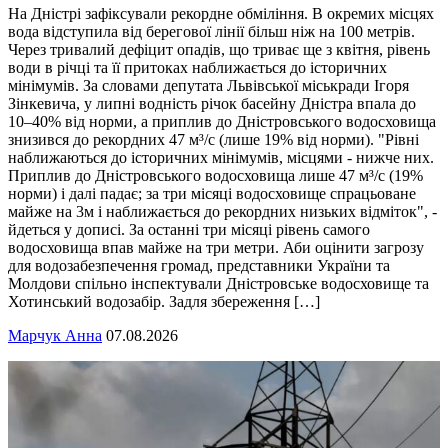
На Дністрі зафіксували рекордне обміління. В окремих місцях
вода відступила від берегової лінії більш ніж на 100 метрів.
Через тривалий дефіцит опадів, що триває ще з квітня, рівень
води в річці та її притоках наближається до історичних
мінімумів. За словами депутата Львівської міськради Ігоря
Зінкевича, у липні водність річок басейну Дністра впала до
10–40% від норми, а приплив до Дністровського водосховища
знизився до рекордних 47 м³/с (лише 19% від норми). "Рівні
наближаються до історичних мінімумів, місцями - нижче них.
Приплив до Дністровського водосховища лише 47 м³/с (19%
норми) і далі падає; за три місяці водосховище спрацьоване
майже на 3м і наближається до рекордних низьких відміток", -
йдеться у дописі. За останні три місяці рівень самого
водосховища впав майже на три метри. Аби оцінити загрозу
для водозабезпечення громад, представники України та
Молдови спільно інспектували Дністровське водосховище та
Хотинський водозабір. Задля збереження […]
Марчук Анна
07.08.2026