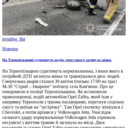
trending_flat
Новини
На Тернопільщині судитимуть водія, через якого загинула жінка
На Тернопільщині судитимуть кермувальника, з вини якого в
потрійній ДТП загинула жінка та травмувалися двоє людей.
Смертельна аварія сталася 30 квітня близько 17:00 на трасі
М-30 "Стрий – Ізварине" поблизу села Кам'янки. Про це
повідомили в поліції Тернопільщини. Як встановили
правоохоронці, водій автомобіля Opel Zafira, який їхав у
напрямку Тернополя з трьома пасажирами, перетнув суцільну
смугу та виїхав на "зустрічку". Там Opel спочатку зіткнувся з
Chevrolet, а потім врізався у Volkswagen Jetta. Унаслідок
сильного удару кермувальниця Volkswagen Jetta отримала
несумісні з життям травми й загинула на місці. Двоє
пасажирів із салону Opel Zafira зазнали ушкоджень середнього