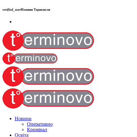
verified_user
Новини Тернополя
Новини
Оперативно
Кримінал
Освіта