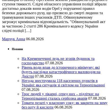
ступеня тяжкості. Слідчі обласного управління поліції зібрали
достатньо доказів вини водія Opel у порушенні правил
безпеки дорожнього руху, що призвело до смерті людини та
травмування інших учасників ДТП. Обвинуваченому
загрожує кримінальна відповідальність. "Обвинувальний акт
за частиною 2 статті 286 Кримінального кодексу України
слідчі поліції […]
Марчук Анна
06.08.2026
Новини
На Кременеччині ледь не згорів будинок та
господарство
07.08.2026
Рівень води впав до історичного мінімуму: які
будуть наслідки катастрофічного маловоддя на
Дністрі
07.08.2026
Негода знеструмила 118 населених пунктів в
Україні: яка ситуація зі світлом на Тернопільщині
07.08.2026
Троє людей у лікарні, серед них – підлітки: на
Тернопільщині сталась серйозна аварія
07.08.2026
Томати пелаті у власному соку: як закрити на зиму
без оцту й кислоти
06.08.2026