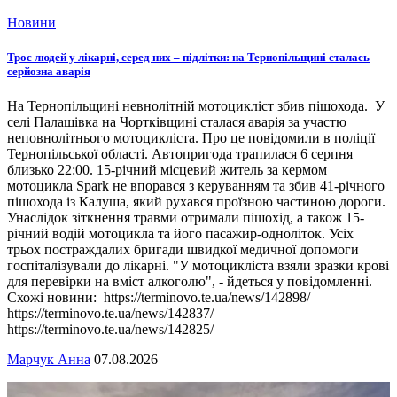
Новини
Троє людей у лікарні, серед них – підлітки: на Тернопільщині сталась
серйозна аварія
На Тернопільщині невнолітній мотоцикліст збив пішохода. У
селі Палашівка на Чортківщині сталася аварія за участю
неповнолітнього мотоцикліста. Про це повідомили в поліції
Тернопільської області. Автопригода трапилася 6 серпня
близько 22:00. 15-річний місцевий житель за кермом
мотоцикла Spark не впорався з керуванням та збив 41-річного
пішохода із Калуша, який рухався проїзною частиною дороги.
Унаслідок зіткнення травми отримали пішохід, а також 15-
річний водій мотоцикла та його пасажир-одноліток. Усіх
трьох постраждалих бригади швидкої медичної допомоги
госпіталізували до лікарні. "У мотоцикліста взяли зразки крові
для перевірки на вміст алкоголю", - йдеться у повідомленні.
Схожі новини: https://terminovo.te.ua/news/142898/
https://terminovo.te.ua/news/142837/
https://terminovo.te.ua/news/142825/
Марчук Анна
07.08.2026