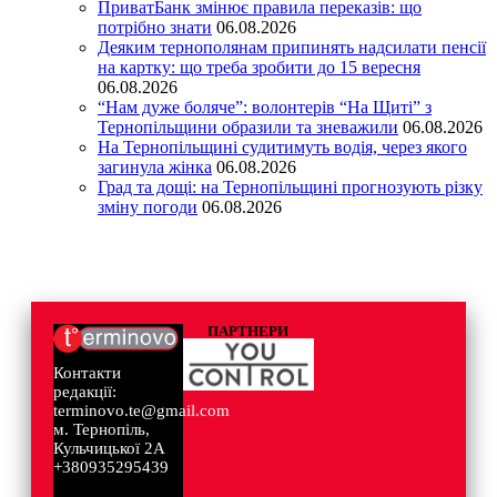
ПриватБанк змінює правила переказів: що
потрібно знати
06.08.2026
Деяким тернополянам припинять надсилати пенсії
на картку: що треба зробити до 15 вересня
06.08.2026
“Нам дуже боляче”: волонтерів “На Щиті” з
Тернопільщини образили та зневажили
06.08.2026
На Тернопільщині судитимуть водія, через якого
загинула жінка
06.08.2026
Град та дощі: на Тернопільщині прогнозують різку
зміну погоди
06.08.2026
ПАРТНЕРИ
Контакти
редакції:
terminovo.te@gmail.com
м. Тернопіль,
Кульчицької 2А
+380935295439