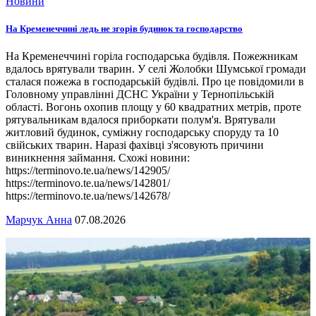
Новини
На Кременеччині ледь не згорів будинок та господарство
На Кременеччині горіла господарська будівля. Пожежникам
вдалось врятували тварин. У селі Жолобки Шумської громади
сталася пожежа в господарській будівлі. Про це повідомили в
Головному управлінні ДСНС України у Тернопільській
області. Вогонь охопив площу у 60 квадратних метрів, проте
рятувальникам вдалося приборкати полум'я. Врятували
житловий будинок, суміжну господарську споруду та 10
свійських тварин. Наразі фахівці з'ясовують причини
виникнення займання. Схожі новини:
https://terminovo.te.ua/news/142905/
https://terminovo.te.ua/news/142801/
https://terminovo.te.ua/news/142678/
Марчук Анна
07.08.2026