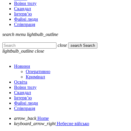
Воїни тилу
Скандал
Інтерв’ю
Файні люди
Співпраця
search
menu
lightbulb_outline
close
search
Search
lightbulb_outline
close
Новини
Оперативно
Кримінал
Освіта
Воїни тилу
Скандал
Інтерв’ю
Файні люди
Співпраця
arrow_back
Home
keyboard_arrow_right
Небесне військо