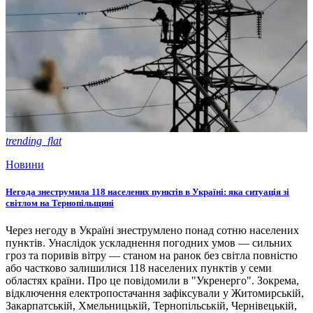
trending_flat
Новини
Негода знеструмила 118 населених пунктів в Україні: яка ситуація зі
світлом на Тернопільщині
Через негоду в Україні знеструмлено понад сотню населених
пунктів. Унаслідок ускладнення погодних умов — сильних
гроз та поривів вітру — станом на ранок без світла повністю
або частково залишилися 118 населених пунктів у семи
областях країни. Про це повідомили в "Укренерго". Зокрема,
відключення електропостачання зафіксували у Житомирській,
Закарпатській, Хмельницькій, Тернопільській, Чернівецькій,