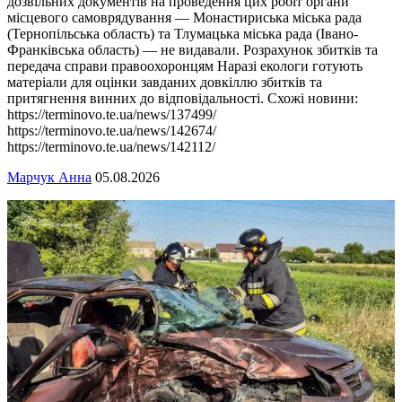
дозвільних документів на проведення цих робіт органи
місцевого самоврядування — Монастириська міська рада
(Тернопільська область) та Тлумацька міська рада (Івано-
Франківська область) — не видавали. Розрахунок збитків та
передача справи правоохоронцям Наразі екологи готують
матеріали для оцінки завданих довкіллю збитків та
притягнення винних до відповідальності. Схожі новини:
https://terminovo.te.ua/news/137499/
https://terminovo.te.ua/news/142674/
https://terminovo.te.ua/news/142112/
Марчук Анна
05.08.2026