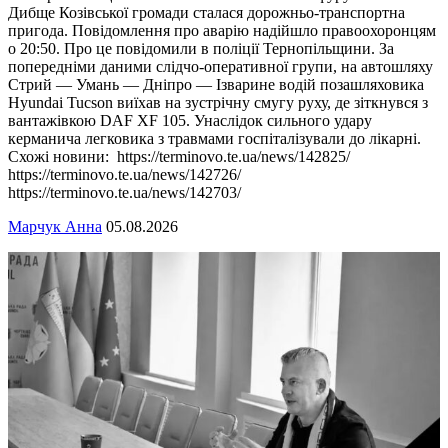
Дибще Козівської громади сталася дорожньо-транспортна
пригода. Повідомлення про аварію надійшло правоохоронцям
о 20:50. Про це повідомили в поліції Тернопільщини. За
попередніми даними слідчо-оперативної групи, на автошляху
Стрий — Умань — Дніпро — Ізварине водій позашляховика
Hyundai Tucson виїхав на зустрічну смугу руху, де зіткнувся з
вантажівкою DAF ХF 105. Унаслідок сильного удару
керманича легковика з травмами госпіталізували до лікарні.
Схожі новини: https://terminovo.te.ua/news/142825/
https://terminovo.te.ua/news/142726/
https://terminovo.te.ua/news/142703/
Марчук Анна
05.08.2026