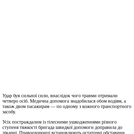
Удар був сильної сили, внаслідок чого травми отримали
четверо осіб. Медична допомога знадобилася обом водіям, а
також двом пасажирам — по одному з кожного транспортного
засобу.
Усіх постраждалим із тілесними ушкодженнями різного
ступеня тяжкості бригада швидкої допомоги доправила до
лікарні. Правоохоронці встановлюють остаточні обставини