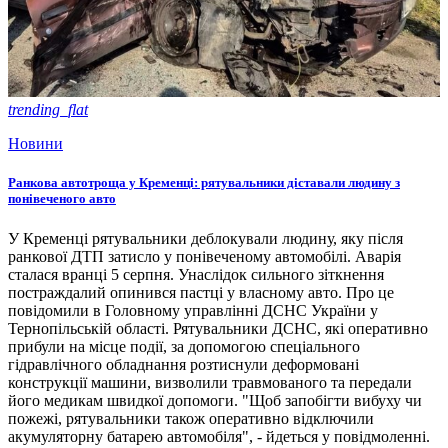
trending_flat
Новини
Ранкова автотроща у Кременці: рятувальники діставали людину з
понівеченого авто
У Кременці рятувальники деблокували людину, яку після
ранкової ДТП затисло у понівеченому автомобілі. Аварія
сталася вранці 5 серпня. Унаслідок сильного зіткнення
постраждалий опинився пастці у власному авто. Про це
повідомили в Головному управлінні ДСНС України у
Тернопільській області. Рятувальники ДСНС, які оперативно
прибули на місце події, за допомогою спеціального
гідравлічного обладнання розтиснули деформовані
конструкції машини, визволили травмованого та передали
його медикам швидкої допомоги. "Щоб запобігти вибуху чи
пожежі, рятувальники також оперативно відключили
акумуляторну батарею автомобіля", - йдеться у повідмоленні.