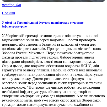
trending_flat
Новини
У місті на Тернопільщині будують новий пляж з сучасною
інфраструктурою
У Зборівській громаді активно триває облаштування нової
відпочинкової зони на березі водойми. Роботи проводять
поетапно, аби створити безпечні та комфортні умови для
дозвілля місцевих жителів. Про це повідомив міський голова
Зборова Руслан Максимів. Перед початком благоустрою
фахівці провели підготовчі заходи. Лабораторний аналіз
підтвердив відповідність якості води санітарним нормам.
Окрім цього, дно водойми обстежили водолази ДСНС, аби
гарантувати безпеку плавців. Наразі на об'єкті вже виконали
грейдерування та вирівнювання ділянки, а також підготували
основу для пляжу. Днями розпочався етап формування
берегової зони: перед засипанням піску територію застелили
агроволокном. "Попереду ще чимало роботи: встановлення
необхідної інфраструктури, облаштування території та
створення комфортних умов для відпочинку. Але ми впевнено
рухаємося до мети, щоб уже зовсім скоро жителі Зборівської
громади могли насолоджуватися сучасною, охайною та