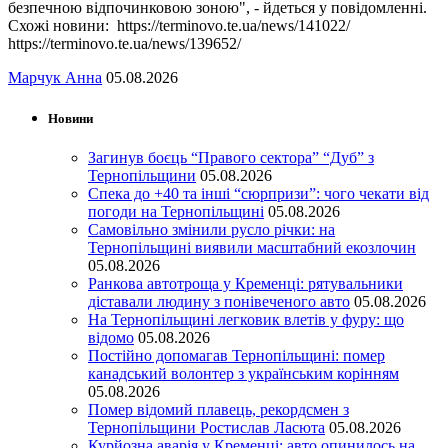
безпечною відпочинковою зоною", - йдеться у повідомленні.
Схожі новини: https://terminovo.te.ua/news/141022/
https://terminovo.te.ua/news/139652/
Марчук Анна
05.08.2026
Новини
Загинув боєць “Правого сектора” “Дуб” з
Тернопільщини
05.08.2026
Спека до +40 та інші “сюрпризи”: чого чекати від
погоди на Тернопільщині
05.08.2026
Самовільно змінили русло річки: на
Тернопільщині виявили масштабний екозлочин
05.08.2026
Ранкова автотроща у Кременці: рятувальники
діставали людину з понівеченого авто
05.08.2026
На Тернопільщині легковик влетів у фуру: що
відомо
05.08.2026
Постійно допомагав Тернопільщині: помер
канадський волонтер з українським корінням
05.08.2026
Помер відомий плавець, рекордсмен з
Тернопільщини Ростислав Ласюта
05.08.2026
Курйозна аварія у Кременці: авто опинилось на