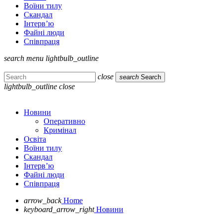
Воїни тилу
Скандал
Інтерв’ю
Файні люди
Співпраця
search
menu
lightbulb_outline
close
search
Search
lightbulb_outline
close
Новини
Оперативно
Кримінал
Освіта
Воїни тилу
Скандал
Інтерв’ю
Файні люди
Співпраця
arrow_back
Home
keyboard_arrow_right
Новини