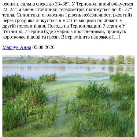
охопить сильна спека до 33–38°. У Тернополі вночі очікується
22–24°, а вдень стовпчики термометрів піднімуться до 35–37°
тепла. Синоптики оголосили І рівень небезпечності (жовтий)
через грозу, яка очікується в місті та місцями по області у
другій половині дня. Погода на Тернопільщині 7 серпня У
п'ятницю, 7 серпня буде хмарно з проясненнями, пройдуть
короткочасні дощі та грози. Вітер змінить напрямок […]
Марчук Анна
05.08.2026