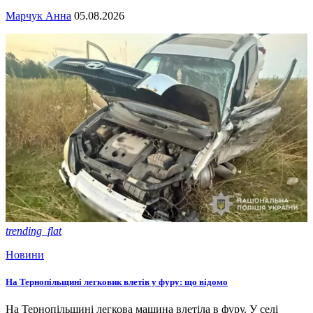
Марчук Анна
05.08.2026
trending_flat
Новини
На Тернопільщині легковик влетів у фуру: що відомо
На Тернопільщині легкова машина влетіла в фуру. У селі