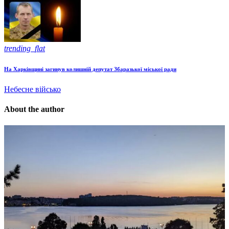
trending_flat
На Харківщині загинув колишній депутат Збаразької міської ради
Небесне військо
About the author