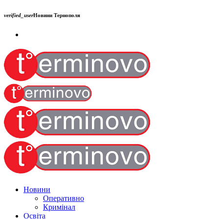
verified_user
Новини Тернополя
Новини
Оперативно
Кримінал
Освіта