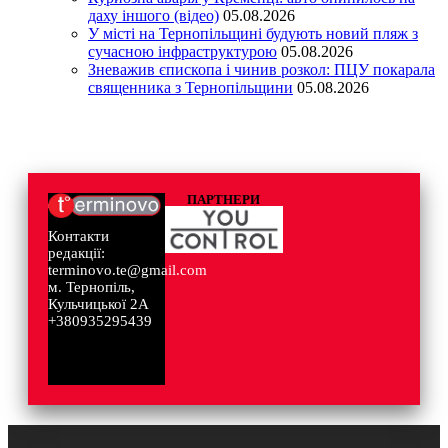
даху іншого (відео)
05.08.2026
У місті на Тернопільщині будують новий пляж з
сучасною інфраструктурою
05.08.2026
Зневажив єпископа і чинив розкол: ПЦУ покарала
священника з Тернопільщини
05.08.2026
ПАРТНЕРИ
Контакти
редакції:
terminovo.te@gmail.com
м. Тернопіль,
Кульчицької 2А
+380935295439