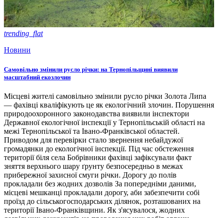
trending_flat
Новини
Самовільно змінили русло річки: на Тернопільщині виявили
масштабний екозлочин
Місцеві жителі самовільно змінили русло річки Золота Липа
— фахівці кваліфікують це як екологічний злочин. Порушення
природоохоронного законодавства виявили інспектори
Державної екологічної інспекції у Тернопільській області на
межі Тернопільської та Івано-Франківської областей.
Приводом для перевірки стало звернення небайдужої
громадянки до екологічної інспекції. Під час обстеження
території біля села Бобрівники фахівці зафіксували факт
зняття верхнього шару ґрунту безпосередньо в межах
прибережної захисної смуги річки. Дорогу до полів
прокладали без жодних дозволів За попередніми даними,
місцеві мешканці прокладали дорогу, аби забезпечити собі
проїзд до сільськогосподарських ділянок, розташованих на
території Івано-Франківщини. Як з'ясувалося, жодних