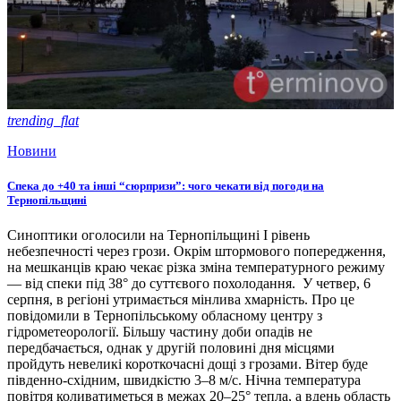
trending_flat
Новини
Спека до +40 та інші “сюрпризи”: чого чекати від погоди на
Тернопільщині
Синоптики оголосили на Тернопільщині І рівень
небезпечності через грози. Окрім штормового попередження,
на мешканців краю чекає різка зміна температурного режиму
— від спеки під 38° до суттєвого похолодання. У четвер, 6
серпня, в регіоні утримається мінлива хмарність. Про це
повідомили в Тернопільському обласному центру з
гідрометеорології. Більшу частину доби опадів не
передбачається, однак у другій половині дня місцями
пройдуть невеликі короткочасні дощі з грозами. Вітер буде
південно-східним, швидкістю 3–8 м/с. Нічна температура
повітря коливатиметься в межах 20–25° тепла, а вдень область