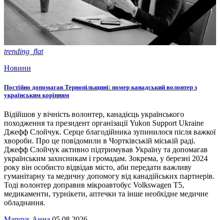
trending_flat
Новини
Постійно допомагав Тернопільщині: помер канадський волонтер з
українським корінням
Відійшов у вічність волонтер, канадієць українського
походження та президент організації Yukon Support Ukraine
Джефф Слойчук. Серце благодійника зупинилося після важкої
хвороби. Про це повідомили в Чортківській міській раді.
Джефф Слойчук активно підтримував Україну та допомагав
українським захисникам і громадам. Зокрема, у березні 2024
року він особисто відвідав місто, аби передати важливу
гуманітарну та медичну допомогу від канадійських партнерів.
Тоді волонтер доправив мікроавтобус Volkswagen T5,
медикаменти, турнікети, аптечки та інше необхідне медичне
обладнання.
Марчук Анна
05.08.2026