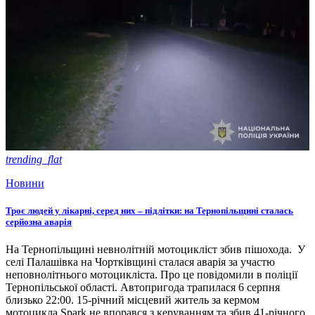
trending_flat
Новини
Троє людей у лікарні, серед них – підлітки: на Тернопільщині сталась
серйозна аварія
На Тернопільщині невнолітній мотоцикліст збив пішохода. У
селі Палашівка на Чортківщині сталася аварія за участю
неповнолітнього мотоцикліста. Про це повідомили в поліції
Тернопільської області. Автопригода трапилася 6 серпня
близько 22:00. 15-річний місцевий житель за кермом
мотоцикла Spark не впорався з керуванням та збив 41-річного