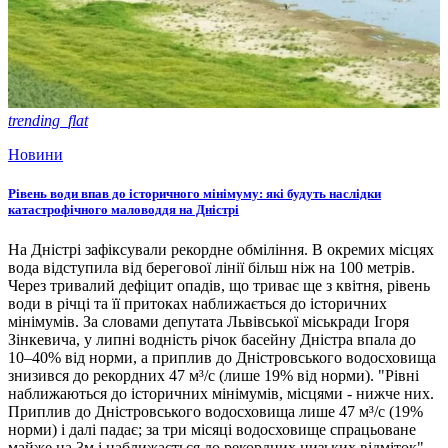
trending_flat
Новини
Рівень води впав до історичного мінімуму: які будуть наслідки
катастрофічного маловоддя на Дністрі
На Дністрі зафіксували рекордне обміління. В окремих місцях
вода відступила від берегової лінії більш ніж на 100 метрів.
Через тривалий дефіцит опадів, що триває ще з квітня, рівень
води в річці та її притоках наближається до історичних
мінімумів. За словами депутата Львівської міськради Ігоря
Зінкевича, у липні водність річок басейну Дністра впала до
10–40% від норми, а приплив до Дністровського водосховища
знизився до рекордних 47 м³/с (лише 19% від норми). "Рівні
наближаються до історичних мінімумів, місцями - нижче них.
Приплив до Дністровського водосховища лише 47 м³/с (19%
норми) і далі падає; за три місяці водосховище спрацьоване
майже на 3м і наближається до рекордних низьких відміток", -