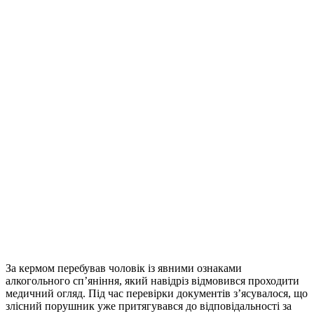
За кермом перебував чоловік із явними ознаками
алкогольного сп’яніння, який навідріз відмовився проходити
медичний огляд. Під час перевірки документів з’ясувалося, що
злісний порушник уже притягувався до відповідальності за