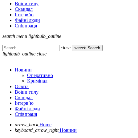
Воїни тилу
Скандал
Інтерв’ю
Файні люди
Співпраця
search
menu
lightbulb_outline
close
search
Search
lightbulb_outline
close
Новини
Оперативно
Кримінал
Освіта
Воїни тилу
Скандал
Інтерв’ю
Файні люди
Співпраця
arrow_back
Home
keyboard_arrow_right
Новини