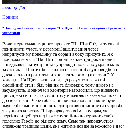
trending_flat
Новини
“Нам дуже боляче”: волонтерів “На Щиті” з Тернопільщини образили та
зневажили
Волонтери гуманітарного проєкту "На Щиті" були змушені
припинити участь у церемонії вшанування через
неприпустиму поведінку та образи з боку присутніх. Як
повідомляє місія "На Щиті", вони майже три роки щодня
виїжджають на зустрічі та супроводи полеглих українських
захисників. Проте під час одного з останніх супроводів на
дівчат-волонтерок почали кричати та виміщати емоції. У
команді "На Щиті" зазначили, що розуміють важкий
емоційний стан і біль рідних та близьких, тому нікого не
засуджують. Водночас волонтери наголосили, що віддають
цій справі свій час та сили, тому вимагають взаємної поваги
до своєї праці. Через образливі висловлювання вони були
змушені скласти прапори та достроково припинити супровід
траурного кортежу. "Щиро дякуємо всім громадам, які
перейняли цей досвід і вже самостійно повертають своїх
полеглих Героїв до рідного дому. Саме так народжується
справжня традиція шани, яка житиме довше за кожного з нас",