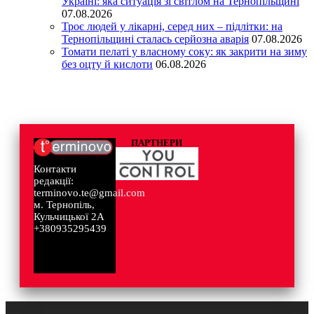
Україні: яка ситуація зі світлом на Тернопільщині
07.08.2026
Троє людей у лікарні, серед них – підлітки: на
Тернопільщині сталась серйозна аварія
07.08.2026
Томати пелаті у власному соку: як закрити на зиму
без оцту й кислоти
06.08.2026
ПАРТНЕРИ
Контакти
редакції:
terminovo.te@gmail.com
м. Тернопіль,
Кульчицької 2А
+380935295439