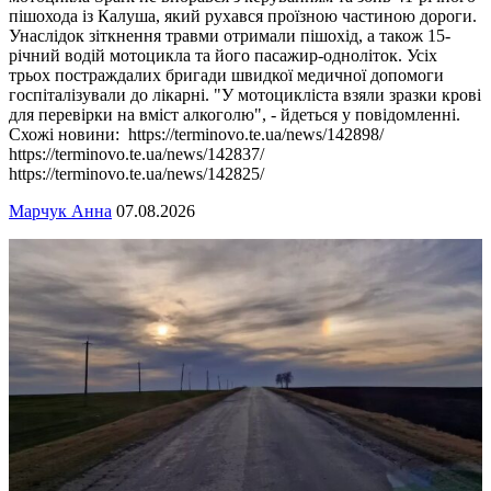
пішохода із Калуша, який рухався проїзною частиною дороги.
Унаслідок зіткнення травми отримали пішохід, а також 15-
річний водій мотоцикла та його пасажир-одноліток. Усіх
трьох постраждалих бригади швидкої медичної допомоги
госпіталізували до лікарні. "У мотоцикліста взяли зразки крові
для перевірки на вміст алкоголю", - йдеться у повідомленні.
Схожі новини: https://terminovo.te.ua/news/142898/
https://terminovo.te.ua/news/142837/
https://terminovo.te.ua/news/142825/
Марчук Анна
07.08.2026