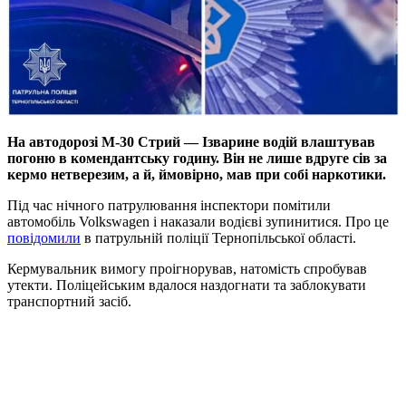
На автодорозі М-30 Стрий — Ізварине водій влаштував
погоню в комендантську годину. Він не лише вдруге сів за
кермо нетверезим, а й, ймовірно, мав при собі наркотики.
Під час нічного патрулювання інспектори помітили
автомобіль Volkswagen і наказали водієві зупинитися. Про це
повідомили
в патрульній поліції Тернопільської області.
Кермувальник вимогу проігнорував, натомість спробував
утекти. Поліцейським вдалося наздогнати та заблокувати
транспортний засіб.