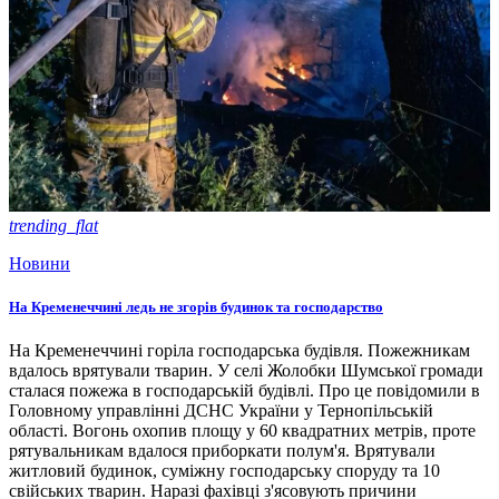
trending_flat
Новини
На Кременеччині ледь не згорів будинок та господарство
На Кременеччині горіла господарська будівля. Пожежникам
вдалось врятували тварин. У селі Жолобки Шумської громади
сталася пожежа в господарській будівлі. Про це повідомили в
Головному управлінні ДСНС України у Тернопільській
області. Вогонь охопив площу у 60 квадратних метрів, проте
рятувальникам вдалося приборкати полум'я. Врятували
житловий будинок, суміжну господарську споруду та 10
свійських тварин. Наразі фахівці з'ясовують причини