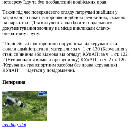
нетверезу їзду та був позбавлений водійських прав.
Також під час поверхневого огляду патрульні знайшли у
затриманого пакет із порошкоподібною речовиною, схожою
на наркотики. Для вилучення знахідки та подальшого
документування злочину на місце викликали слідчо-
оперативну групу.
“Поліцейські відсторонили порушника від керування та
склали адміністративні матеріали: за ч. 1 ст. 130 (Керування у
стані сп’яніння або відмова від огляду) КУпАП; за ч. 1 ст. 122-
2 (Невиконання вимоги про зупинку) КУпАП; за ч. 2 ст. 126
(Керування транспортним засобом без права керування)
КУпАП”, – йдеться у повідомленні.
Попередня
trending_flat