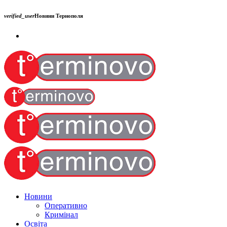
verified_user
Новини Тернополя
Новини
Оперативно
Кримінал
Освіта