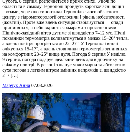
Субота, 8 серпня, розпочнеться з примх стихії. Уночі по
області та в самому Тернополі пройдуть короткочасні дощі з
грозами, через що синоптики Тернопільського обласного
центру з гідрометеорології оголосили І рівень небезпечності
(жовтий). Проте вже вдень ситуація стабілізується — опади
припиняться, а небо вкриється хмарами з проясненнями.
Північно-західний вітер дутиме зі швидкістю 7–12 м/с. Нічні
показники термометрів коливатимуться в межах 15–20° тепла,
а вдень повітря прогріється до 22–27°. У Тернополі вночі
очікується 15–17°, а вдень стовпчики термометрів зупиняться
на комфортних 23–25° вище нуля. Погода 9 серпня У неділю,
9 серпня, погода подарує ідеальний день для відпочинку на
свіжому повітрі. В регіоні запанує малохмарна та абсолютно
суха погода з легким вітром змінних напрямків зі швидкістю
2–7 […]
Марчук Анна
07.08.2026