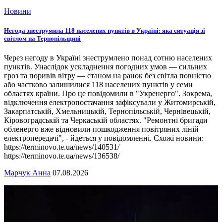
Новини
Негода знеструмила 118 населених пунктів в Україні: яка ситуація зі
світлом на Тернопільщині
Через негоду в Україні знеструмлено понад сотню населених
пунктів. Унаслідок ускладнення погодних умов — сильних
гроз та поривів вітру — станом на ранок без світла повністю
або частково залишилися 118 населених пунктів у семи
областях країни. Про це повідомили в "Укренерго". Зокрема,
відключення електропостачання зафіксували у Житомирській,
Закарпатській, Хмельницькій, Тернопільській, Чернівецькій,
Кіровоградській та Черкаській областях. "Ремонтні бригади
обленерго вже відновили пошкодження повітряних ліній
електропередачі", - йдеться у повідомленні. Схожі новини:
https://terminovo.te.ua/news/140531/
https://terminovo.te.ua/news/136538/
Марчук Анна
07.08.2026