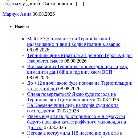
- йдеться у дописі. Схожі новини: […]
Марчук Анна
06.08.2026
Новини
Майже 3,5 промілле: на Тернопільщині
надзвичайно п’яний водій втрапив в аварію
08.08.2026
Тернопільщина втратила 24-річного Героя Андрія
Іскоростенського
08.08.2026
Військовий із Тернополя попередив про спробу
виманити дані бійців під виглядом ВСП
08.08.2026
До +12 вночі: якою буде погода на Тернопільщині
у наступні дні
08.08.2026
Спека повертається? Якою буде погода на
Тернопільщині цими вихідними
07.08.2026
На Кременеччині ледь не згорів будинок та
господарство
07.08.2026
Рівень води впав до історичного мінімуму: які
будуть наслідки катастрофічного маловоддя на
Дністрі
07.08.2026
Негода знеструмила 118 населених пунктів в