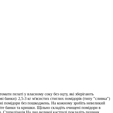
омати пелаті у власному соку без оцту, які зберігають
ві банки): 2,5-3 кг м'ясистих стиглих помідорів (типу "сливка")
ільні помідори без пошкоджень. На кожному зробіть невеликий
уйте банки та кришки. Щільно складіть очищені помідори в
. Стерилізація На дно великої каструлі покладіть рушник.