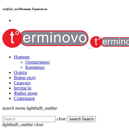
verified_user
Новини Тернополя
Новини
Оперативно
Кримінал
Освіта
Воїни тилу
Скандал
Інтерв’ю
Файні люди
Співпраця
search
menu
lightbulb_outline
close
search
Search
lightbulb_outline
close