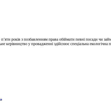
о п’яти років з позбавленням права обіймати певні посади чи зай
не керівництво у провадженні здійснює спеціальна екологічна пр
ми