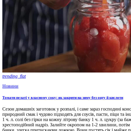
trending_flat
Новини
Томати пелаті у власному соку: як закрити на зиму без оцту й кислоти
Сезон домашніх заготовок у розпалі, і саме зараз господині кон
природний смак і чудово підходять для соусів, пасти, піци та ін
1 ч. л. солі без гірки на кожну літрову банку 1 ч. л. цукру (з
хрестоподібний надріз. Залийте окропом на 1-2 хвилини, потім 
банки, злегка притискаючи ложкою. Вони пустять сік і майже п