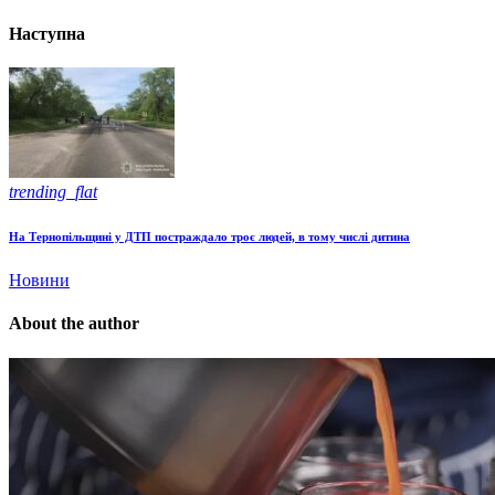
Наступна
trending_flat
На Тернопільщині у ДТП постраждало троє людей, в тому числі дитина
Новини
About the author