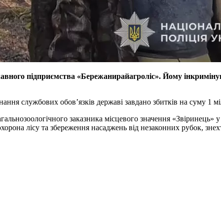
ержавного підприємства «Бережанирайагроліс». Йому інкриміну
нання службових обов’язків державі завдано збитків на суму 1 м
агальнозоологічного заказника місцевого значення «Звіринець» у 
а охорона лісу та збереження насаджень від незаконних рубок, 