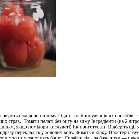
сервують помідори на зиму. Один із найпопулярніших способів – т
ших страв. Томати пелаті без оцту на зиму Інгредієнти (на 2 літро
а бажанням, якщо помідори кислуваті) Як приготувати Відберіть щ
одразу перекладіть у холодну воду. Зніміть шкірку. Простериліз
овністю ним заповнять банку. Додайте сіль, за бажанням — цукор