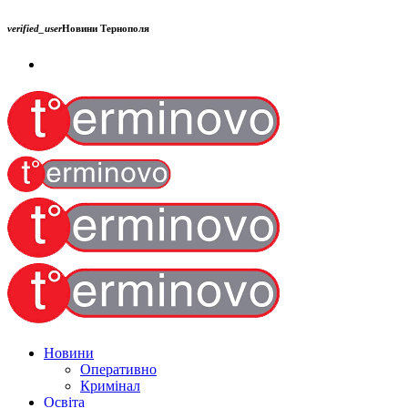
verified_user
Новини Тернополя
Новини
Оперативно
Кримінал
Освіта