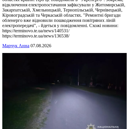
відключення електропостачання зафіксували у Житомирській,
Закарпатській, Хмельницькій, Тернопільській, Чернівецькій,
Кіровоградській та Черкаській областях. "Ремонтні бригади
обленерго вже відновили пошкодження повітряних ліній
електропередачі", - йдеться у повідомленні. Схожі новини:
https://terminovo.te.ua/news/140531/
https://terminovo.te.ua/news/136538/
Марчук Анна
07.08.2026