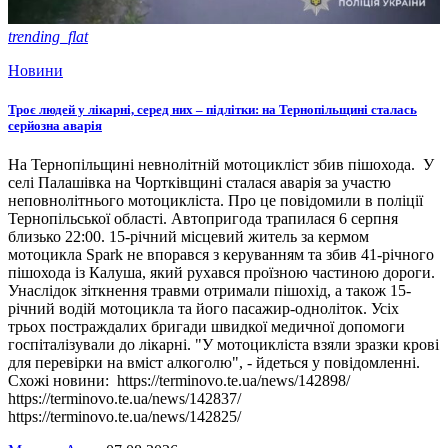
trending_flat
Новини
Троє людей у лікарні, серед них – підлітки: на Тернопільщині сталась
серйозна аварія
На Тернопільщині невнолітній мотоцикліст збив пішохода. У
селі Палашівка на Чортківщині сталася аварія за участю
неповнолітнього мотоцикліста. Про це повідомили в поліції
Тернопільської області. Автопригода трапилася 6 серпня
близько 22:00. 15-річний місцевий житель за кермом
мотоцикла Spark не впорався з керуванням та збив 41-річного
пішохода із Калуша, який рухався проїзною частиною дороги.
Унаслідок зіткнення травми отримали пішохід, а також 15-
річний водій мотоцикла та його пасажир-одноліток. Усіх
трьох постраждалих бригади швидкої медичної допомоги
госпіталізували до лікарні. "У мотоцикліста взяли зразки крові
для перевірки на вміст алкоголю", - йдеться у повідомленні.
Схожі новини: https://terminovo.te.ua/news/142898/
https://terminovo.te.ua/news/142837/
https://terminovo.te.ua/news/142825/