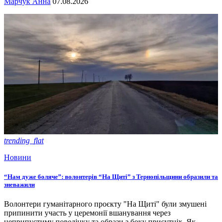
Марчук Анна
07.08.2026
trending_flat
Новини
“Нам дуже боляче”: волонтерів “На Щиті” з Тернопільщини образили та
зневажили
Волонтери гуманітарного проєкту "На Щиті" були змушені
припинити участь у церемонії вшанування через
неприпустиму поведінку та образи з боку присутніх. Як