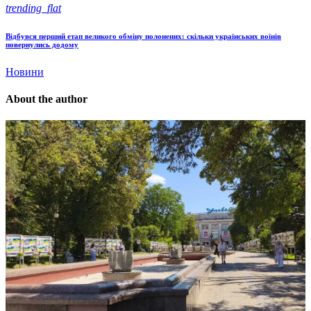
trending_flat
Відбувся перший етап великого обміну полонених: скільки українських воїнів
повернулись додому
Новини
About the author