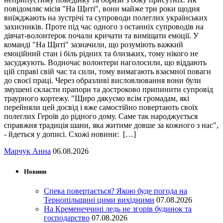
повідомляє місія "На Щиті", вони майже три роки щодня
виїжджають на зустрічі та супроводи полеглих українських
захисників. Проте під час одного з останніх супроводів на
дівчат-волонтерок почали кричати та виміщати емоції. У
команді "На Щиті" зазначили, що розуміють важкий
емоційний стан і біль рідних та близьких, тому нікого не
засуджують. Водночас волонтери наголосили, що віддають
цій справі свій час та сили, тому вимагають взаємної поваги
до своєї праці. Через образливі висловлювання вони були
змушені скласти прапори та достроково припинити супровід
траурного кортежу. "Щиро дякуємо всім громадам, які
перейняли цей досвід і вже самостійно повертають своїх
полеглих Героїв до рідного дому. Саме так народжується
справжня традиція шани, яка житиме довше за кожного з нас",
- йдеться у дописі. Схожі новини: […]
Марчук Анна
06.08.2026
Новини
Спека повертається? Якою буде погода на
Тернопільщині цими вихідними
07.08.2026
На Кременеччині ледь не згорів будинок та
господарство
07.08.2026