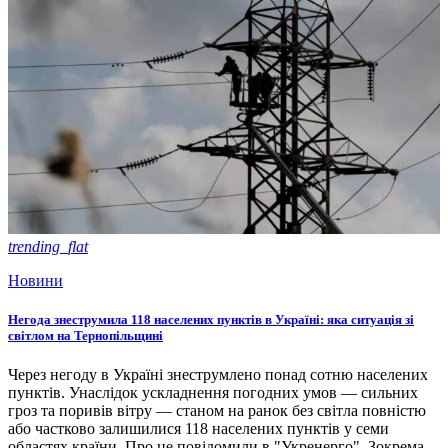
trending_flat
Новини
Негода знеструмила 118 населених пунктів в Україні: яка ситуація зі
світлом на Тернопільщині
Через негоду в Україні знеструмлено понад сотню населених
пунктів. Унаслідок ускладнення погодних умов — сильних
гроз та поривів вітру — станом на ранок без світла повністю
або частково залишилися 118 населених пунктів у семи
областях країни. Про це повідомили в "Укренерго". Зокрема,