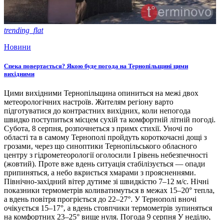
trending_flat
Новини
Спека повертається? Якою буде погода на Тернопільщині цими
вихідними
Цими вихідними Тернопільщина опиниться на межі двох
метеорологічних настроїв. Жителям регіону варто
підготуватися до контрастних вихідних, коли непогода
швидко поступиться місцем сухій та комфортній літній погоді.
Субота, 8 серпня, розпочнеться з примх стихії. Уночі по
області та в самому Тернополі пройдуть короткочасні дощі з
грозами, через що синоптики Тернопільського обласного
центру з гідрометеорології оголосили І рівень небезпечності
(жовтий). Проте вже вдень ситуація стабілізується — опади
припиняться, а небо вкриється хмарами з проясненнями.
Північно-західний вітер дутиме зі швидкістю 7–12 м/с. Нічні
показники термометрів коливатимуться в межах 15–20° тепла,
а вдень повітря прогріється до 22–27°. У Тернополі вночі
очікується 15–17°, а вдень стовпчики термометрів зупиняться
на комфортних 23–25° вище нуля. Погода 9 серпня У неділю,