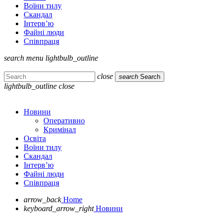
Воїни тилу
Скандал
Інтерв’ю
Файні люди
Співпраця
search
menu
lightbulb_outline
close
search
Search
lightbulb_outline
close
Новини
Оперативно
Кримінал
Освіта
Воїни тилу
Скандал
Інтерв’ю
Файні люди
Співпраця
arrow_back
Home
keyboard_arrow_right
Новини