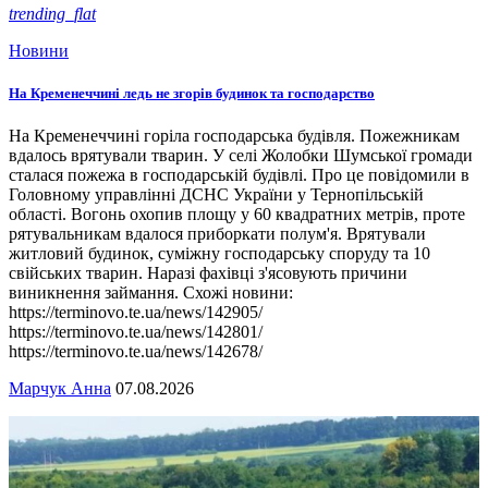
trending_flat
Новини
На Кременеччині ледь не згорів будинок та господарство
На Кременеччині горіла господарська будівля. Пожежникам
вдалось врятували тварин. У селі Жолобки Шумської громади
сталася пожежа в господарській будівлі. Про це повідомили в
Головному управлінні ДСНС України у Тернопільській
області. Вогонь охопив площу у 60 квадратних метрів, проте
рятувальникам вдалося приборкати полум'я. Врятували
житловий будинок, суміжну господарську споруду та 10
свійських тварин. Наразі фахівці з'ясовують причини
виникнення займання. Схожі новини:
https://terminovo.te.ua/news/142905/
https://terminovo.te.ua/news/142801/
https://terminovo.te.ua/news/142678/
Марчук Анна
07.08.2026