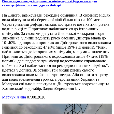
Рівень води впав до історичного мінімуму: які будуть наслідки
катастрофічного маловоддя на Дністрі
На Дністрі зафіксували рекордне обміління. В окремих місцях
вода відступила від берегової лінії більш ніж на 100 метрів.
Через тривалий дефіцит опадів, що триває ще з квітня, рівень
води в річці та її притоках наближається до історичних
мінімумів. За словами депутата Львівської міськради Ігоря
Зінкевича, у липні водність річок басейну Дністра впала до
10–40% від норми, а приплив до Дністровського водосховища
знизився до рекордних 47 м³/с (лише 19% від норми). "Рівні
наближаються до історичних мінімумів, місцями - нижче них.
Приплив до Дністровського водосховища лише 47 м³/с (19%
норми) і далі падає; за три місяці водосховище спрацьоване
майже на 3м і наближається до рекордних низьких відміток", -
йдеться у дописі. За останні три місяці рівень самого
водосховища впав майже на три метри. Аби оцінити загрозу
для водозабезпечення громад, представники України та
Молдови спільно інспектували Дністровське водосховище та
Хотинський водозабір. Задля збереження […]
Марчук Анна
07.08.2026