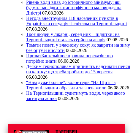
Рівень води впав до історичного мінімуму: які
будуть наслідки катастрофічного маловоддя на
Дністрі
07.08.2026
Негода знеструмила 118 населених пунктів в
Україні: яка ситуація зі світлом на Тернопільщині
07.08.2026
Троє людей у лікарні, серед них – підлітки: на
Тернопільщині сталась серйозна аварія
07.08.2026
Томати пелаті у власному соку: як закрити на зиму
без оцту й кислоти
06.08.2026
ПриватБанк змінює правила переказів: що
потрібно знати
06.08.2026
Деяким тернополянам припинять надсилати пенсії
на картку: що треба зробити до 15 вересня
06.08.2026
“Нам дуже боляче”: волонтерів “На Щиті” з
Тернопільщини образили та зневажили
06.08.2026
На Тернопільщині судитимуть водія, через якого
загинула жінка
06.08.2026
ПАРТНЕРИ