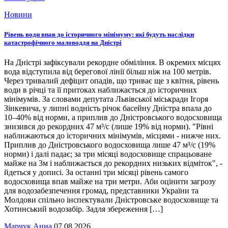
Новини
Рівень води впав до історичного мінімуму: які будуть наслідки
катастрофічного маловоддя на Дністрі
На Дністрі зафіксували рекордне обміління. В окремих місцях
вода відступила від берегової лінії більш ніж на 100 метрів.
Через тривалий дефіцит опадів, що триває ще з квітня, рівень
води в річці та її притоках наближається до історичних
мінімумів. За словами депутата Львівської міськради Ігоря
Зінкевича, у липні водність річок басейну Дністра впала до
10–40% від норми, а приплив до Дністровського водосховища
знизився до рекордних 47 м³/с (лише 19% від норми). "Рівні
наближаються до історичних мінімумів, місцями - нижче них.
Приплив до Дністровського водосховища лише 47 м³/с (19%
норми) і далі падає; за три місяці водосховище спрацьоване
майже на 3м і наближається до рекордних низьких відміток", -
йдеться у дописі. За останні три місяці рівень самого
водосховища впав майже на три метри. Аби оцінити загрозу
для водозабезпечення громад, представники України та
Молдови спільно інспектували Дністровське водосховище та
Хотинський водозабір. Задля збереження […]
Марчук Анна
07.08.2026