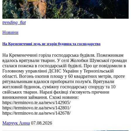
trending_flat
Новини
На Кременеччині ледь не згорів будинок та господарство
На Кременеччині горіла господарська будівля. Пожежникам
вдалось врятували тварин. У селі Жолобки Шумської громади
сталася пожежа в господарській будівлі. Про це повідомили в
Головному управлінні ДСНС України у Тернопільській
області. Вогонь охопив площу у 60 квадратних метрів, проте
рятувальникам вдалося приборкати полум'я. Врятували
житловий будинок, суміжну господарську споруду та 10
свійських тварин. Наразі фахівці з'ясовують причини
виникнення займання. Схожі новини:
https://terminovo.te.ua/news/142905/
https://terminovo.te.ua/news/142801/
https://terminovo.te.ua/news/142678/
Марчук Анна
07.08.2026