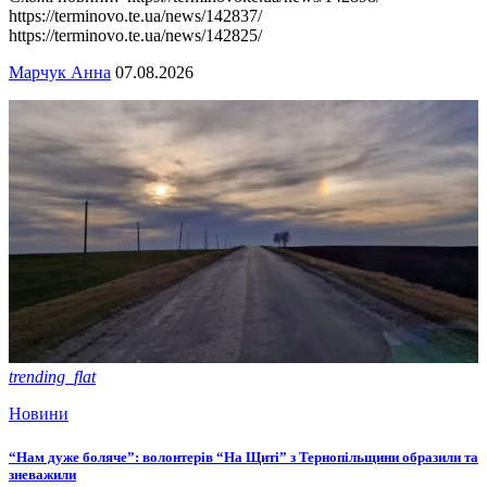
https://terminovo.te.ua/news/142837/
https://terminovo.te.ua/news/142825/
Марчук Анна
07.08.2026
trending_flat
Новини
“Нам дуже боляче”: волонтерів “На Щиті” з Тернопільщини образили та
зневажили