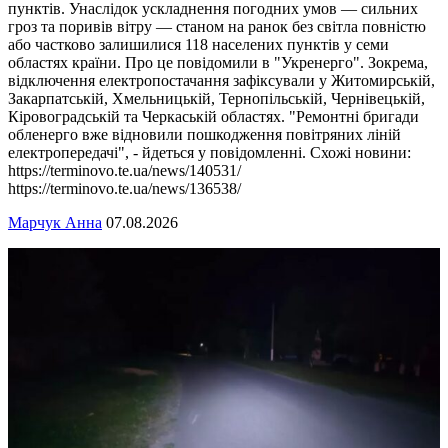
пунктів. Унаслідок ускладнення погодних умов — сильних
гроз та поривів вітру — станом на ранок без світла повністю
або частково залишилися 118 населених пунктів у семи
областях країни. Про це повідомили в "Укренерго". Зокрема,
відключення електропостачання зафіксували у Житомирській,
Закарпатській, Хмельницькій, Тернопільській, Чернівецькій,
Кіровоградській та Черкаській областях. "Ремонтні бригади
обленерго вже відновили пошкодження повітряних ліній
електропередачі", - йдеться у повідомленні. Схожі новини:
https://terminovo.te.ua/news/140531/
https://terminovo.te.ua/news/136538/
Марчук Анна
07.08.2026