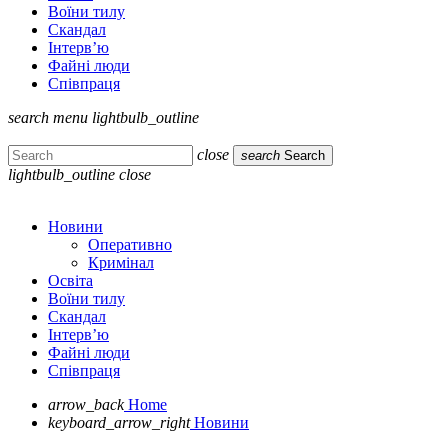
Воїни тилу
Скандал
Інтерв’ю
Файні люди
Співпраця
search
menu
lightbulb_outline
close
search
Search
lightbulb_outline
close
Новини
Оперативно
Кримінал
Освіта
Воїни тилу
Скандал
Інтерв’ю
Файні люди
Співпраця
arrow_back
Home
keyboard_arrow_right
Новини