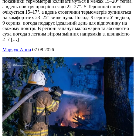
показники термометрів коливатимуться в межах 15–20° тепла,
а вдень повітря прогріється до 22–27°. У Тернополі вночі
очікується 15–17°, а вдень стовпчики термометрів зупиняться
на комфортних 23–25° вище нуля. Погода 9 серпня У неділю,
9 серпня, погода подарує ідеальний день для відпочинку на
свіжому повітрі. В регіоні запанує малохмарна та абсолютно
суха погода з легким вітром змінних напрямків зі швидкістю
2–7 […]
Марчук Анна
07.08.2026