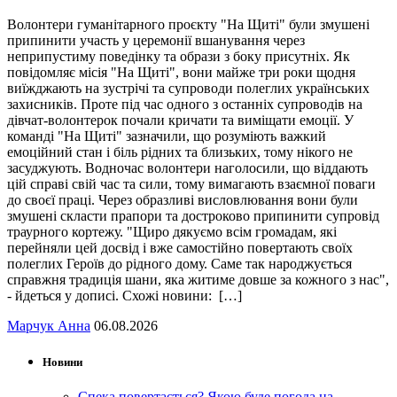
Волонтери гуманітарного проєкту "На Щиті" були змушені
припинити участь у церемонії вшанування через
неприпустиму поведінку та образи з боку присутніх. Як
повідомляє місія "На Щиті", вони майже три роки щодня
виїжджають на зустрічі та супроводи полеглих українських
захисників. Проте під час одного з останніх супроводів на
дівчат-волонтерок почали кричати та виміщати емоції. У
команді "На Щиті" зазначили, що розуміють важкий
емоційний стан і біль рідних та близьких, тому нікого не
засуджують. Водночас волонтери наголосили, що віддають
цій справі свій час та сили, тому вимагають взаємної поваги
до своєї праці. Через образливі висловлювання вони були
змушені скласти прапори та достроково припинити супровід
траурного кортежу. "Щиро дякуємо всім громадам, які
перейняли цей досвід і вже самостійно повертають своїх
полеглих Героїв до рідного дому. Саме так народжується
справжня традиція шани, яка житиме довше за кожного з нас",
- йдеться у дописі. Схожі новини: […]
Марчук Анна
06.08.2026
Новини
Спека повертається? Якою буде погода на