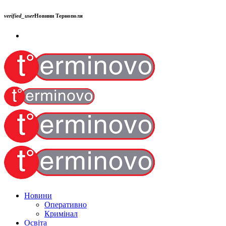
verified_user
Новини Тернополя
Новини
Оперативно
Кримінал
Освіта