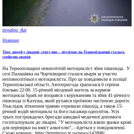
trending_flat
Новини
Троє людей у лікарні, серед них – підлітки: на Тернопільщині сталась
серйозна аварія
На Тернопільщині невнолітній мотоцикліст збив пішохода. У
селі Палашівка на Чортківщині сталася аварія за участю
неповнолітнього мотоцикліста. Про це повідомили в поліції
Тернопільської області. Автопригода трапилася 6 серпня
близько 22:00. 15-річний місцевий житель за кермом
мотоцикла Spark не впорався з керуванням та збив 41-річного
пішохода із Калуша, який рухався проїзною частиною дороги.
Унаслідок зіткнення травми отримали пішохід, а також 15-
річний водій мотоцикла та його пасажир-одноліток. Усіх
трьох постраждалих бригади швидкої медичної допомоги
госпіталізували до лікарні. "У мотоцикліста взяли зразки крові
для перевірки на вміст алкоголю", - йдеться у повідомленні.
Схожі новини: https://terminovo.te.ua/news/142898/