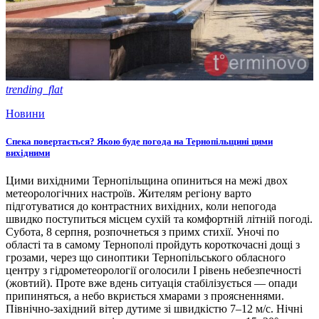
trending_flat
Новини
Спека повертається? Якою буде погода на Тернопільщині цими
вихідними
Цими вихідними Тернопільщина опиниться на межі двох
метеорологічних настроїв. Жителям регіону варто
підготуватися до контрастних вихідних, коли непогода
швидко поступиться місцем сухій та комфортній літній погоді.
Субота, 8 серпня, розпочнеться з примх стихії. Уночі по
області та в самому Тернополі пройдуть короткочасні дощі з
грозами, через що синоптики Тернопільського обласного
центру з гідрометеорології оголосили І рівень небезпечності
(жовтий). Проте вже вдень ситуація стабілізується — опади
припиняться, а небо вкриється хмарами з проясненнями.
Північно-західний вітер дутиме зі швидкістю 7–12 м/с. Нічні