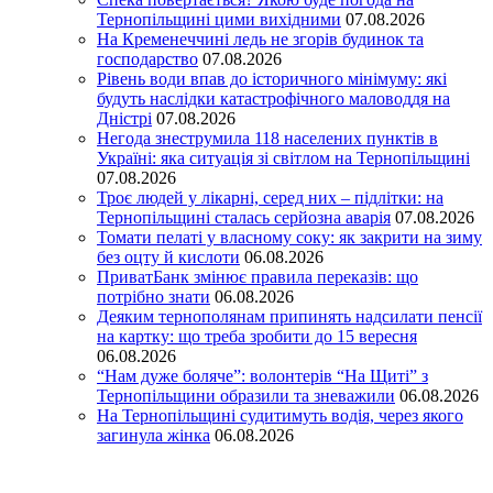
Тернопільщині цими вихідними
07.08.2026
На Кременеччині ледь не згорів будинок та
господарство
07.08.2026
Рівень води впав до історичного мінімуму: які
будуть наслідки катастрофічного маловоддя на
Дністрі
07.08.2026
Негода знеструмила 118 населених пунктів в
Україні: яка ситуація зі світлом на Тернопільщині
07.08.2026
Троє людей у лікарні, серед них – підлітки: на
Тернопільщині сталась серйозна аварія
07.08.2026
Томати пелаті у власному соку: як закрити на зиму
без оцту й кислоти
06.08.2026
ПриватБанк змінює правила переказів: що
потрібно знати
06.08.2026
Деяким тернополянам припинять надсилати пенсії
на картку: що треба зробити до 15 вересня
06.08.2026
“Нам дуже боляче”: волонтерів “На Щиті” з
Тернопільщини образили та зневажили
06.08.2026
На Тернопільщині судитимуть водія, через якого
загинула жінка
06.08.2026