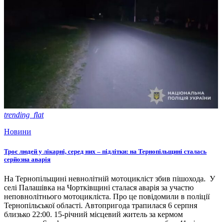
trending_flat
Новини
Троє людей у лікарні, серед них – підлітки: на Тернопільщині сталась
серйозна аварія
На Тернопільщині невнолітній мотоцикліст збив пішохода. У
селі Палашівка на Чортківщині сталася аварія за участю
неповнолітнього мотоцикліста. Про це повідомили в поліції
Тернопільської області. Автопригода трапилася 6 серпня
близько 22:00. 15-річний місцевий житель за кермом