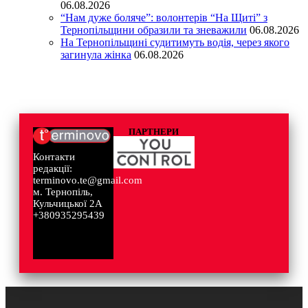
06.08.2026
“Нам дуже боляче”: волонтерів “На Щиті” з
Тернопільщини образили та зневажили
06.08.2026
На Тернопільщині судитимуть водія, через якого
загинула жінка
06.08.2026
ПАРТНЕРИ
Контакти
редакції:
terminovo.te@gmail.com
м. Тернопіль,
Кульчицької 2А
+380935295439