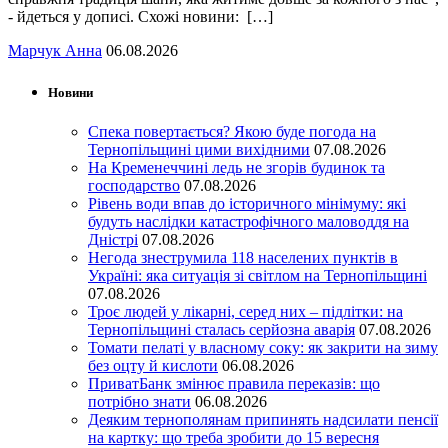
- йдеться у дописі. Схожі новини: […]
Марчук Анна
06.08.2026
Новини
Спека повертається? Якою буде погода на
Тернопільщині цими вихідними
07.08.2026
На Кременеччині ледь не згорів будинок та
господарство
07.08.2026
Рівень води впав до історичного мінімуму: які
будуть наслідки катастрофічного маловоддя на
Дністрі
07.08.2026
Негода знеструмила 118 населених пунктів в
Україні: яка ситуація зі світлом на Тернопільщині
07.08.2026
Троє людей у лікарні, серед них – підлітки: на
Тернопільщині сталась серйозна аварія
07.08.2026
Томати пелаті у власному соку: як закрити на зиму
без оцту й кислоти
06.08.2026
ПриватБанк змінює правила переказів: що
потрібно знати
06.08.2026
Деяким тернополянам припинять надсилати пенсії
на картку: що треба зробити до 15 вересня