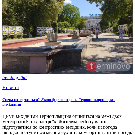
trending_flat
Новини
Спека повертається? Якою буде погода на Тернопільщині цими
вихідними
Цими вихідними Тернопільщина опиниться на межі двох
метеорологічних настроїв. Жителям регіону варто
підготуватися до контрастних вихідних, коли непогода
швидко поступиться місцем сухій та комфортній літній погоді.