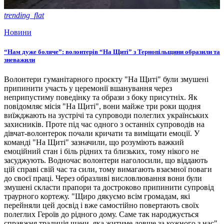
trending_flat
Новини
“Нам дуже боляче”: волонтерів “На Щиті” з Тернопільщини образили та
зневажили
Волонтери гуманітарного проєкту "На Щиті" були змушені
припинити участь у церемонії вшанування через
неприпустиму поведінку та образи з боку присутніх. Як
повідомляє місія "На Щиті", вони майже три роки щодня
виїжджають на зустрічі та супроводи полеглих українських
захисників. Проте під час одного з останніх супроводів на
дівчат-волонтерок почали кричати та виміщати емоції. У
команді "На Щиті" зазначили, що розуміють важкий
емоційний стан і біль рідних та близьких, тому нікого не
засуджують. Водночас волонтери наголосили, що віддають
цій справі свій час та сили, тому вимагають взаємної поваги
до своєї праці. Через образливі висловлювання вони були
змушені скласти прапори та достроково припинити супровід
траурного кортежу. "Щиро дякуємо всім громадам, які
перейняли цей досвід і вже самостійно повертають своїх
полеглих Героїв до рідного дому. Саме так народжується
справжня традиція шани, яка житиме довше за кожного з нас",