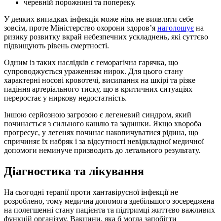
черевній порожнині та попереку.
У деяких випадках інфекція може ніяк не виявляти себе
зовсім, проте Міністерство охорони здоров’я
наголошує
на
ризику розвитку вкрай небезпечних ускладнень, які суттєво
підвищують рівень смертності.
Одним із таких наслідків є геморагічна гарячка, що
супроводжується ураженням нирок. Для цього стану
характерні носові кровотечі, висипання на шкірі та різке
падіння артеріального тиску, що в критичних ситуаціях
переростає у ниркову недостатність.
Іншою серйозною загрозою є легеневий синдром, який
починається з сильного кашлю та задишки. Якщо хвороба
прогресує, у легенях починає накопичуватися рідина, що
спричиняє їх набряк і за відсутності невідкладної медичної
допомоги неминуче призводить до летального результату.
Діагностика та лікування
На сьогодні терапії проти хантавірусної інфекції не
розроблено, тому медична допомога здебільшого зосереджена
на полегшенні стану пацієнта та підтримці життєво важливих
функцій організму. Вакцини, яка б могла запобігти