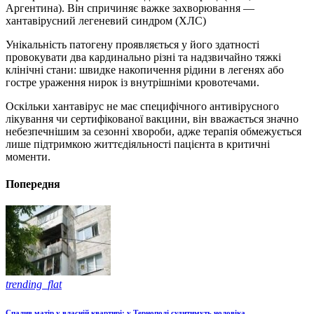
Аргентина). Він спричиняє важке захворювання —
хантавірусний легеневий синдром (ХЛС)
Унікальність патогену проявляється у його здатності
провокувати два кардинально різні та надзвичайно тяжкі
клінічні стани: швидке накопичення рідини в легенях або
гостре ураження нирок із внутрішніми кровотечами.
Оскільки хантавірус не має специфічного антивірусного
лікування чи сертифікованої вакцини, він вважається значно
небезпечнішим за сезонні хвороби, адже терапія обмежується
лише підтримкою життєдіяльності пацієнта в критичні
моменти.
Попередня
trending_flat
Спалив матір у власній квартирі: у Тернополі судитимуть чоловіка