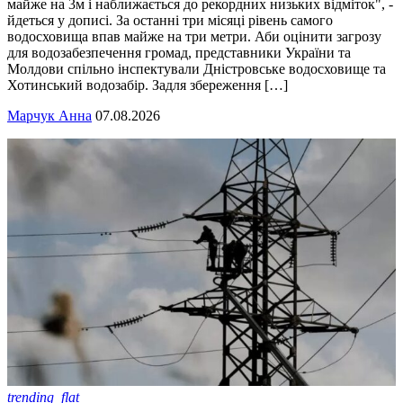
майже на 3м і наближається до рекордних низьких відміток", -
йдеться у дописі. За останні три місяці рівень самого
водосховища впав майже на три метри. Аби оцінити загрозу
для водозабезпечення громад, представники України та
Молдови спільно інспектували Дністровське водосховище та
Хотинський водозабір. Задля збереження […]
Марчук Анна
07.08.2026
trending_flat