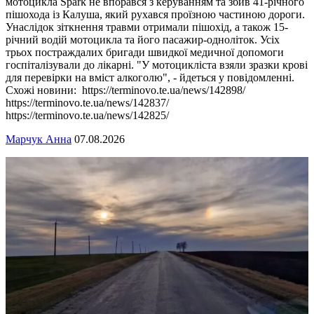
мотоцикла Spark не впорався з керуванням та збив 41-річного
пішохода із Калуша, який рухався проїзною частиною дороги.
Унаслідок зіткнення травми отримали пішохід, а також 15-
річний водій мотоцикла та його пасажир-одноліток. Усіх
трьох постраждалих бригади швидкої медичної допомоги
госпіталізували до лікарні. "У мотоцикліста взяли зразки крові
для перевірки на вміст алкоголю", - йдеться у повідомленні.
Схожі новини: https://terminovo.te.ua/news/142898/
https://terminovo.te.ua/news/142837/
https://terminovo.te.ua/news/142825/
Марчук Анна
07.08.2026