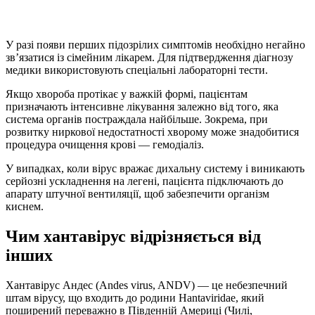
У разі появи перших підозрілих симптомів необхідно негайно
зв’язатися із сімейним лікарем. Для підтвердження діагнозу
медики використовують спеціальні лабораторні тести.
Якщо хвороба протікає у важкій формі, пацієнтам
призначають інтенсивне лікування залежно від того, яка
система органів постраждала найбільше. Зокрема, при
розвитку ниркової недостатності хворому може знадобитися
процедура очищення крові — гемодіаліз.
У випадках, коли вірус вражає дихальну систему і виникають
серйозні ускладнення на легені, пацієнта підключають до
апарату штучної вентиляції, щоб забезпечити організм
киснем.
Чим хантавірус відрізняється від
інших
Хантавірус Андес (Andes virus, ANDV) — це небезпечний
штам вірусу, що входить до родини Hantaviridae, який
поширений переважно в Південній Америці (Чилі,