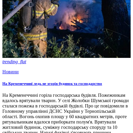
trending_flat
Новини
На Кременеччині ледь не згорів будинок та господарство
На Кременеччині горіла господарська будівля. Пожежникам
вдалось врятували тварин. У селі Жолобки Шумської громади
сталася пожежа в господарській будівлі. Про це повідомили в
Головному управлінні ДСНС України у Тернопільській
області. Вогонь охопив площу у 60 квадратних метрів, проте
рятувальникам вдалося приборкати полум'я. Врятували
житловий будинок, суміжну господарську споруду та 10
свійських тварин. Наразі фахівці з'ясовують причини