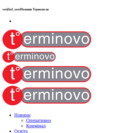
verified_user
Новини Тернополя
Новини
Оперативно
Кримінал
Освіта