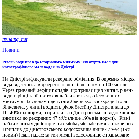
trending_flat
Новини
Рівень води впав до історичного мінімуму: які будуть наслідки
катастрофічного маловоддя на Дністрі
На Дністрі зафіксували рекордне обміління. В окремих місцях
вода відступила від берегової лінії більш ніж на 100 метрів.
Через тривалий дефіцит опадів, що триває ще з квітня, рівень
води в річці та її притоках наближається до історичних
мінімумів. За словами депутата Львівської міськради Ігоря
Зінкевича, у липні водність річок басейну Дністра впала до
10–40% від норми, а приплив до Дністровського водосховища
знизився до рекордних 47 м³/с (лише 19% від норми). "Рівні
наближаються до історичних мінімумів, місцями - нижче них.
Приплив до Дністровського водосховища лише 47 м³/с (19%
норми) і далі падає; за три місяці водосховище спрацьоване