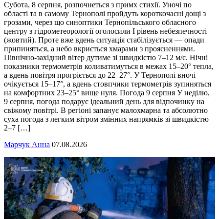
Субота, 8 серпня, розпочнеться з примх стихії. Уночі по
області та в самому Тернополі пройдуть короткочасні дощі з
грозами, через що синоптики Тернопільського обласного
центру з гідрометеорології оголосили І рівень небезпечності
(жовтий). Проте вже вдень ситуація стабілізується — опади
припиняться, а небо вкриється хмарами з проясненнями.
Північно-західний вітер дутиме зі швидкістю 7–12 м/с. Нічні
показники термометрів коливатимуться в межах 15–20° тепла,
а вдень повітря прогріється до 22–27°. У Тернополі вночі
очікується 15–17°, а вдень стовпчики термометрів зупиняться
на комфортних 23–25° вище нуля. Погода 9 серпня У неділю,
9 серпня, погода подарує ідеальний день для відпочинку на
свіжому повітрі. В регіоні запанує малохмарна та абсолютно
суха погода з легким вітром змінних напрямків зі швидкістю
2–7 […]
Марчук Анна
07.08.2026