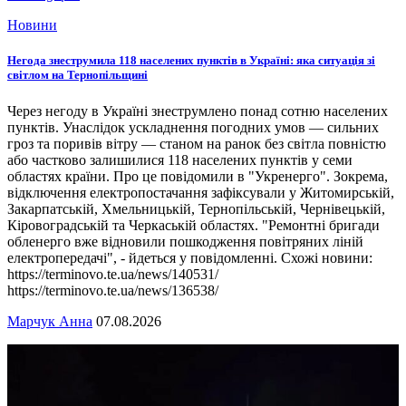
Новини
Негода знеструмила 118 населених пунктів в Україні: яка ситуація зі
світлом на Тернопільщині
Через негоду в Україні знеструмлено понад сотню населених
пунктів. Унаслідок ускладнення погодних умов — сильних
гроз та поривів вітру — станом на ранок без світла повністю
або частково залишилися 118 населених пунктів у семи
областях країни. Про це повідомили в "Укренерго". Зокрема,
відключення електропостачання зафіксували у Житомирській,
Закарпатській, Хмельницькій, Тернопільській, Чернівецькій,
Кіровоградській та Черкаській областях. "Ремонтні бригади
обленерго вже відновили пошкодження повітряних ліній
електропередачі", - йдеться у повідомленні. Схожі новини:
https://terminovo.te.ua/news/140531/
https://terminovo.te.ua/news/136538/
Марчук Анна
07.08.2026