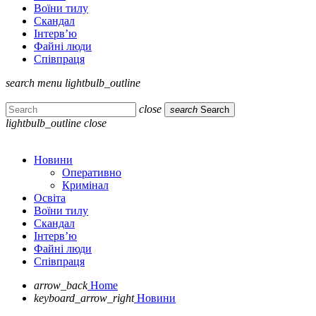
Воїни тилу
Скандал
Інтерв’ю
Файні люди
Співпраця
search
menu
lightbulb_outline
close
search
Search
lightbulb_outline
close
Новини
Оперативно
Кримінал
Освіта
Воїни тилу
Скандал
Інтерв’ю
Файні люди
Співпраця
arrow_back
Home
keyboard_arrow_right
Новини