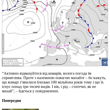
“Активно відмахуйтеся від комарів, волога погода їм
сприятлива. Проте з належною повагою махайте – бо кажуть,
що комарі з’явилися близько 100 мільйона років тому і що їх
існує понад три тисячі видів. І вік, і рід – статечні, як не
махай”, – йдеться у повідомленні.
Попередня