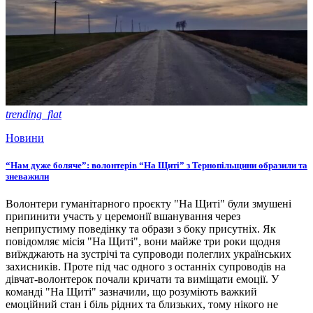
trending_flat
Новини
“Нам дуже боляче”: волонтерів “На Щиті” з Тернопільщини образили та
зневажили
Волонтери гуманітарного проєкту "На Щиті" були змушені
припинити участь у церемонії вшанування через
неприпустиму поведінку та образи з боку присутніх. Як
повідомляє місія "На Щиті", вони майже три роки щодня
виїжджають на зустрічі та супроводи полеглих українських
захисників. Проте під час одного з останніх супроводів на
дівчат-волонтерок почали кричати та виміщати емоції. У
команді "На Щиті" зазначили, що розуміють важкий
емоційний стан і біль рідних та близьких, тому нікого не