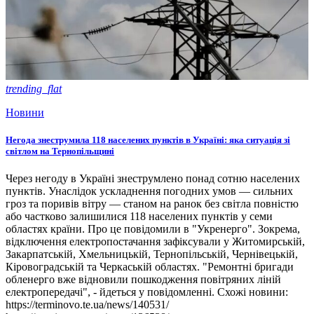
trending_flat
Новини
Негода знеструмила 118 населених пунктів в Україні: яка ситуація зі
світлом на Тернопільщині
Через негоду в Україні знеструмлено понад сотню населених
пунктів. Унаслідок ускладнення погодних умов — сильних
гроз та поривів вітру — станом на ранок без світла повністю
або частково залишилися 118 населених пунктів у семи
областях країни. Про це повідомили в "Укренерго". Зокрема,
відключення електропостачання зафіксували у Житомирській,
Закарпатській, Хмельницькій, Тернопільській, Чернівецькій,
Кіровоградській та Черкаській областях. "Ремонтні бригади
обленерго вже відновили пошкодження повітряних ліній
електропередачі", - йдеться у повідомленні. Схожі новини:
https://terminovo.te.ua/news/140531/