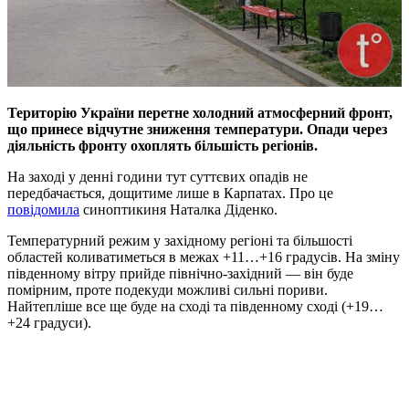
Територію України перетне холодний атмосферний фронт,
що принесе відчутне зниження температури. Опади через
діяльність фронту охоплять більшість регіонів.
На заході у денні години тут суттєвих опадів не
передбачається, дощитиме лише в Карпатах. Про це
повідомила
синоптикиня Наталка Діденко.
Температурний режим у західному регіоні та більшості
областей коливатиметься в межах +11…+16 градусів. На зміну
південному вітру прийде північно-західний — він буде
помірним, проте подекуди можливі сильні пориви.
Найтепліше все ще буде на сході та південному сході (+19…
+24 градуси).