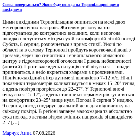
Спека повертається? Якою буде погода на Тернопільщині цими
вихідними
Цими вихідними Тернопільщина опиниться на межі двох
метеорологічних настроїв. Жителям регіону варто
підготуватися до контрастних вихідних, коли непогода
швидко поступиться місцем сухій та комфортній літній погоді.
Субота, 8 серпня, розпочнеться з примх стихії. Уночі по
області та в самому Тернополі пройдуть короткочасні дощі з
грозами, через що синоптики Тернопільського обласного
центру з гідрометеорології оголосили І рівень небезпечності
(жовтий). Проте вже вдень ситуація стабілізується — опади
припиняться, а небо вкриється хмарами з проясненнями.
Північно-західний вітер дутиме зі швидкістю 7–12 м/с. Нічні
показники термометрів коливатимуться в межах 15–20° тепла,
а вдень повітря прогріється до 22–27°. У Тернополі вночі
очікується 15–17°, а вдень стовпчики термометрів зупиняться
на комфортних 23–25° вище нуля. Погода 9 серпня У неділю,
9 серпня, погода подарує ідеальний день для відпочинку на
свіжому повітрі. В регіоні запанує малохмарна та абсолютно
суха погода з легким вітром змінних напрямків зі швидкістю
2–7 […]
Марчук Анна
07.08.2026