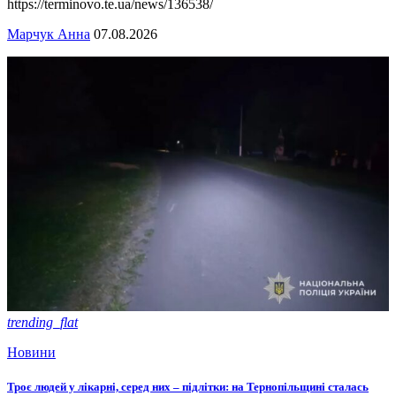
https://terminovo.te.ua/news/136538/
Марчук Анна
07.08.2026
trending_flat
Новини
Троє людей у лікарні, серед них – підлітки: на Тернопільщині сталась