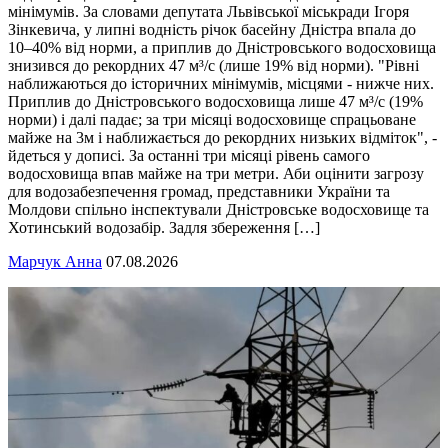
мінімумів. За словами депутата Львівської міськради Ігоря
Зінкевича, у липні водність річок басейну Дністра впала до
10–40% від норми, а приплив до Дністровського водосховища
знизився до рекордних 47 м³/с (лише 19% від норми). "Рівні
наближаються до історичних мінімумів, місцями - нижче них.
Приплив до Дністровського водосховища лише 47 м³/с (19%
норми) і далі падає; за три місяці водосховище спрацьоване
майже на 3м і наближається до рекордних низьких відміток", -
йдеться у дописі. За останні три місяці рівень самого
водосховища впав майже на три метри. Аби оцінити загрозу
для водозабезпечення громад, представники України та
Молдови спільно інспектували Дністровське водосховище та
Хотинський водозабір. Задля збереження […]
Марчук Анна
07.08.2026