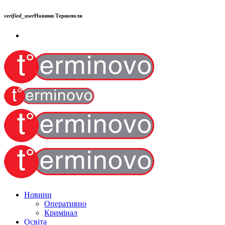
verified_user
Новини Тернополя
Новини
Оперативно
Кримінал
Освіта