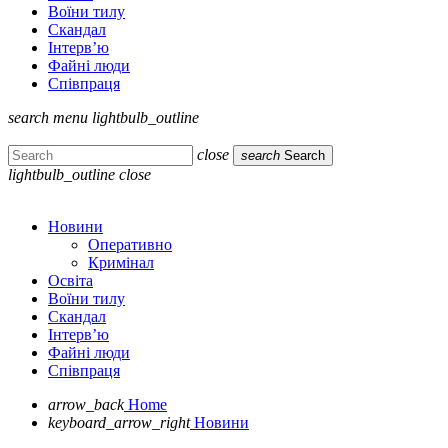
Воїни тилу
Скандал
Інтерв’ю
Файні люди
Співпраця
search
menu
lightbulb_outline
close
search
Search
lightbulb_outline
close
Новини
Оперативно
Кримінал
Освіта
Воїни тилу
Скандал
Інтерв’ю
Файні люди
Співпраця
arrow_back
Home
keyboard_arrow_right
Новини