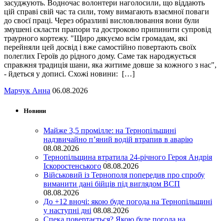
засуджують. Водночас волонтери наголосили, що віддають
цій справі свій час та сили, тому вимагають взаємної поваги
до своєї праці. Через образливі висловлювання вони були
змушені скласти прапори та достроково припинити супровід
траурного кортежу. "Щиро дякуємо всім громадам, які
перейняли цей досвід і вже самостійно повертають своїх
полеглих Героїв до рідного дому. Саме так народжується
справжня традиція шани, яка житиме довше за кожного з нас",
- йдеться у дописі. Схожі новини: […]
Марчук Анна
06.08.2026
Новини
Майже 3,5 промілле: на Тернопільщині
надзвичайно п’яний водій втрапив в аварію
08.08.2026
Тернопільщина втратила 24-річного Героя Андрія
Іскоростенського
08.08.2026
Військовий із Тернополя попередив про спробу
виманити дані бійців під виглядом ВСП
08.08.2026
До +12 вночі: якою буде погода на Тернопільщині
у наступні дні
08.08.2026
Спека повертається? Якою буде погода на