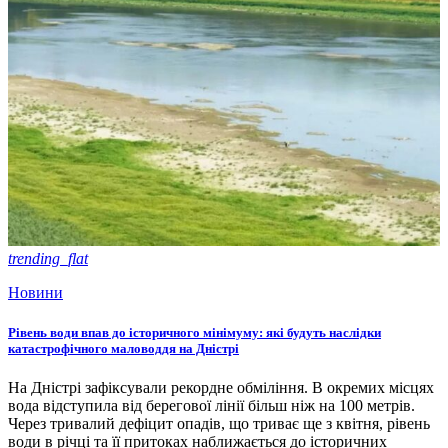
trending_flat
Новини
Рівень води впав до історичного мінімуму: які будуть наслідки
катастрофічного маловоддя на Дністрі
На Дністрі зафіксували рекордне обміління. В окремих місцях
вода відступила від берегової лінії більш ніж на 100 метрів.
Через тривалий дефіцит опадів, що триває ще з квітня, рівень
води в річці та її притоках наближається до історичних