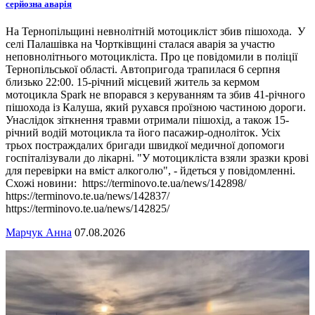
серйозна аварія
На Тернопільщині невнолітній мотоцикліст збив пішохода. У
селі Палашівка на Чортківщині сталася аварія за участю
неповнолітнього мотоцикліста. Про це повідомили в поліції
Тернопільської області. Автопригода трапилася 6 серпня
близько 22:00. 15-річний місцевий житель за кермом
мотоцикла Spark не впорався з керуванням та збив 41-річного
пішохода із Калуша, який рухався проїзною частиною дороги.
Унаслідок зіткнення травми отримали пішохід, а також 15-
річний водій мотоцикла та його пасажир-одноліток. Усіх
трьох постраждалих бригади швидкої медичної допомоги
госпіталізували до лікарні. "У мотоцикліста взяли зразки крові
для перевірки на вміст алкоголю", - йдеться у повідомленні.
Схожі новини: https://terminovo.te.ua/news/142898/
https://terminovo.te.ua/news/142837/
https://terminovo.te.ua/news/142825/
Марчук Анна
07.08.2026