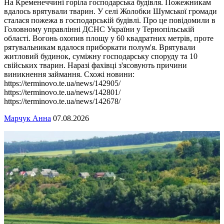
На Кременеччині горіла господарська будівля. Пожежникам
вдалось врятували тварин. У селі Жолобки Шумської громади
сталася пожежа в господарській будівлі. Про це повідомили в
Головному управлінні ДСНС України у Тернопільській
області. Вогонь охопив площу у 60 квадратних метрів, проте
рятувальникам вдалося приборкати полум'я. Врятували
житловий будинок, суміжну господарську споруду та 10
свійських тварин. Наразі фахівці з'ясовують причини
виникнення займання. Схожі новини:
https://terminovo.te.ua/news/142905/
https://terminovo.te.ua/news/142801/
https://terminovo.te.ua/news/142678/
Марчук Анна
07.08.2026