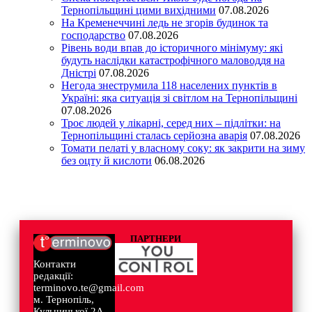
Тернопільщині цими вихідними
07.08.2026
На Кременеччині ледь не згорів будинок та
господарство
07.08.2026
Рівень води впав до історичного мінімуму: які
будуть наслідки катастрофічного маловоддя на
Дністрі
07.08.2026
Негода знеструмила 118 населених пунктів в
Україні: яка ситуація зі світлом на Тернопільщині
07.08.2026
Троє людей у лікарні, серед них – підлітки: на
Тернопільщині сталась серйозна аварія
07.08.2026
Томати пелаті у власному соку: як закрити на зиму
без оцту й кислоти
06.08.2026
ПАРТНЕРИ
Контакти
редакції:
terminovo.te@gmail.com
м. Тернопіль,
Кульчицької 2А