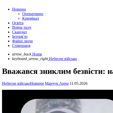
Новини
Оперативно
Кримінал
Освіта
Воїни тилу
Скандал
Інтерв’ю
Файні люди
Співпраця
arrow_back
Home
keyboard_arrow_right
Небесне військо
Вважався зниклим безвісти: н
Небесне військо
Новини
Марчук Анна
11.05.2026