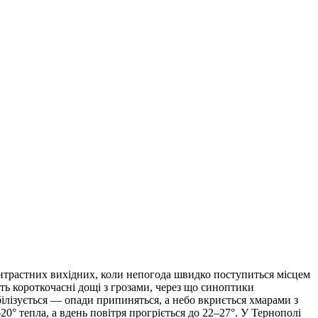
нтрастних вихідних, коли непогода швидко поступиться місцем
уть короткочасні дощі з грозами, через що синоптики
білізується — опади припиняться, а небо вкриється хмарами з
0° тепла, а вдень повітря прогріється до 22–27°. У Тернополі