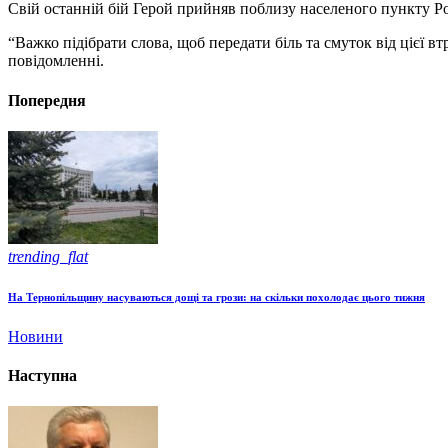
Свій останній бій Герой прийняв поблизу населеного пункту Ро
“Важко підібрати слова, щоб передати біль та смуток від цієї в
повідомленні.
Попередня
trending_flat
На Тернопільщину насуваються дощі та грози: на скільки похолодає цього тижня
Новини
Наступна