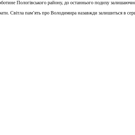
ботине Пологівського району, до останнього подиху залишаючись
трати. Світла пам’ять про Володимира назавжди залишиться в серця