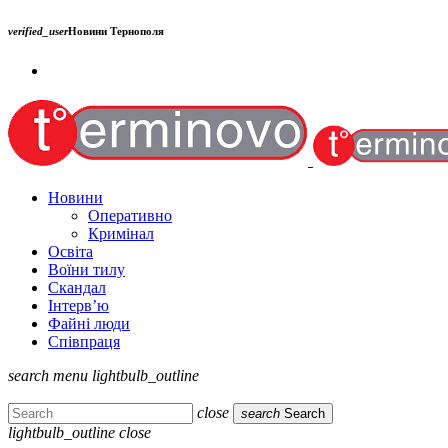
verified_user
Новини Тернополя
Новини
Оперативно
Кримінал
Освіта
Воїни тилу
Скандал
Інтерв’ю
Файні люди
Співпраця
search
menu
lightbulb_outline
close
search
Search
lightbulb_outline
close