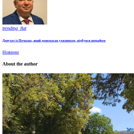
trending_flat
Депутат із Почаєва, який допомагав ухилянтам, відбувся штрафом
Новини
About the author