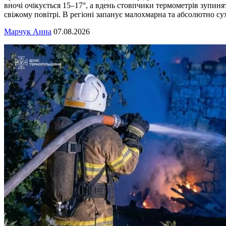
вночі очікується 15–17°, а вдень стовпчики термометрів зупиня
свіжому повітрі. В регіоні запанує малохмарна та абсолютно су
Марчук Анна
07.08.2026