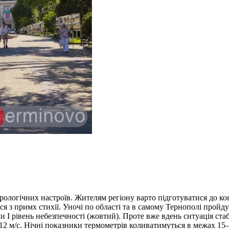
логічних настроїв. Жителям регіону варто підготуватися до ко
ься з примх стихії. Уночі по області та в самому Тернополі пройд
и І рівень небезпечності (жовтий). Проте вже вдень ситуація ста
2 м/с. Нічні показники термометрів коливатимуться в межах 15–2