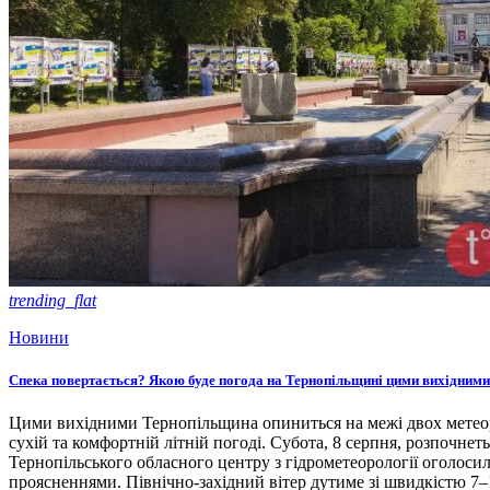
trending_flat
Новини
Спека повертається? Якою буде погода на Тернопільщині цими вихідними
Цими вихідними Тернопільщина опиниться на межі двох метеоро
сухій та комфортній літній погоді. Субота, 8 серпня, розпочнет
Тернопільського обласного центру з гідрометеорології оголосил
проясненнями. Північно-західний вітер дутиме зі швидкістю 7–1