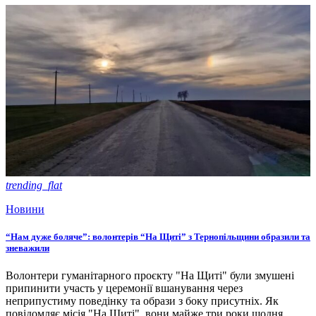
trending_flat
Новини
“Нам дуже боляче”: волонтерів “На Щиті” з Тернопільщини образили та
зневажили
Волонтери гуманітарного проєкту "На Щиті" були змушені
припинити участь у церемонії вшанування через
неприпустиму поведінку та образи з боку присутніх. Як
повідомляє місія "На Щиті", вони майже три роки щодня