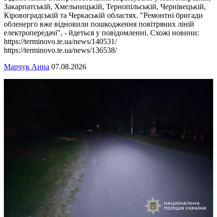
Закарпатській, Хмельницькій, Тернопільській, Чернівецькій,
Кіровоградській та Черкаській областях. "Ремонтні бригади
обленерго вже відновили пошкодження повітряних ліній
електропередачі", - йдеться у повідомленні. Схожі новини:
https://terminovo.te.ua/news/140531/
https://terminovo.te.ua/news/136538/
Марчук Анна
07.08.2026