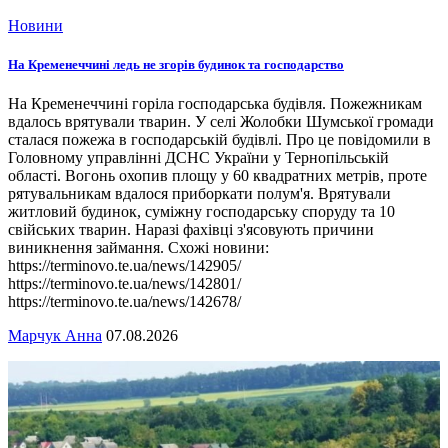
Новини
На Кременеччині ледь не згорів будинок та господарство
На Кременеччині горіла господарська будівля. Пожежникам
вдалось врятували тварин. У селі Жолобки Шумської громади
сталася пожежа в господарській будівлі. Про це повідомили в
Головному управлінні ДСНС України у Тернопільській
області. Вогонь охопив площу у 60 квадратних метрів, проте
рятувальникам вдалося приборкати полум'я. Врятували
житловий будинок, суміжну господарську споруду та 10
свійських тварин. Наразі фахівці з'ясовують причини
виникнення займання. Схожі новини:
https://terminovo.te.ua/news/142905/
https://terminovo.te.ua/news/142801/
https://terminovo.te.ua/news/142678/
Марчук Анна
07.08.2026