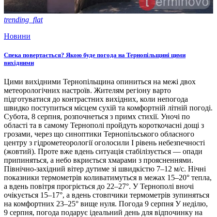
trending_flat
Новини
Спека повертається? Якою буде погода на Тернопільщині цими
вихідними
Цими вихідними Тернопільщина опиниться на межі двох
метеорологічних настроїв. Жителям регіону варто
підготуватися до контрастних вихідних, коли непогода
швидко поступиться місцем сухій та комфортній літній погоді.
Субота, 8 серпня, розпочнеться з примх стихії. Уночі по
області та в самому Тернополі пройдуть короткочасні дощі з
грозами, через що синоптики Тернопільського обласного
центру з гідрометеорології оголосили І рівень небезпечності
(жовтий). Проте вже вдень ситуація стабілізується — опади
припиняться, а небо вкриється хмарами з проясненнями.
Північно-західний вітер дутиме зі швидкістю 7–12 м/с. Нічні
показники термометрів коливатимуться в межах 15–20° тепла,
а вдень повітря прогріється до 22–27°. У Тернополі вночі
очікується 15–17°, а вдень стовпчики термометрів зупиняться
на комфортних 23–25° вище нуля. Погода 9 серпня У неділю,
9 серпня, погода подарує ідеальний день для відпочинку на