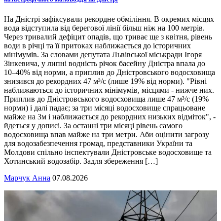
На Дністрі зафіксували рекордне обміління. В окремих місцях
вода відступила від берегової лінії більш ніж на 100 метрів.
Через тривалий дефіцит опадів, що триває ще з квітня, рівень
води в річці та її притоках наближається до історичних
мінімумів. За словами депутата Львівської міськради Ігоря
Зінкевича, у липні водність річок басейну Дністра впала до
10–40% від норми, а приплив до Дністровського водосховища
знизився до рекордних 47 м³/с (лише 19% від норми). "Рівні
наближаються до історичних мінімумів, місцями - нижче них.
Приплив до Дністровського водосховища лише 47 м³/с (19%
норми) і далі падає; за три місяці водосховище спрацьоване
майже на 3м і наближається до рекордних низьких відміток", -
йдеться у дописі. За останні три місяці рівень самого
водосховища впав майже на три метри. Аби оцінити загрозу
для водозабезпечення громад, представники України та
Молдови спільно інспектували Дністровське водосховище та
Хотинський водозабір. Задля збереження […]
Марчук Анна
07.08.2026