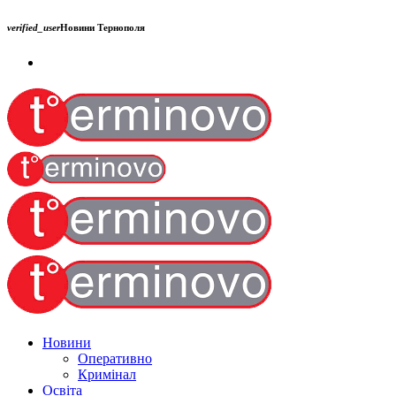
verified_user
Новини Тернополя
Новини
Оперативно
Кримінал
Освіта