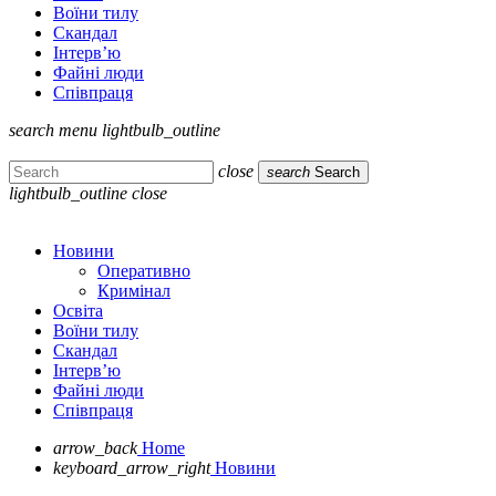
Воїни тилу
Скандал
Інтерв’ю
Файні люди
Співпраця
search
menu
lightbulb_outline
close
search
Search
lightbulb_outline
close
Новини
Оперативно
Кримінал
Освіта
Воїни тилу
Скандал
Інтерв’ю
Файні люди
Співпраця
arrow_back
Home
keyboard_arrow_right
Новини