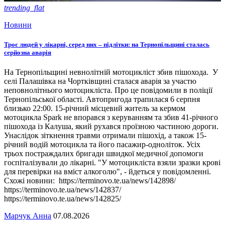
trending_flat
Новини
Троє людей у лікарні, серед них – підлітки: на Тернопільщині сталась
серйозна аварія
На Тернопільщині невнолітній мотоцикліст збив пішохода. У
селі Палашівка на Чортківщині сталася аварія за участю
неповнолітнього мотоцикліста. Про це повідомили в поліції
Тернопільської області. Автопригода трапилася 6 серпня
близько 22:00. 15-річний місцевий житель за кермом
мотоцикла Spark не впорався з керуванням та збив 41-річного
пішохода із Калуша, який рухався проїзною частиною дороги.
Унаслідок зіткнення травми отримали пішохід, а також 15-
річний водій мотоцикла та його пасажир-одноліток. Усіх
трьох постраждалих бригади швидкої медичної допомоги
госпіталізували до лікарні. "У мотоцикліста взяли зразки крові
для перевірки на вміст алкоголю", - йдеться у повідомленні.
Схожі новини: https://terminovo.te.ua/news/142898/
https://terminovo.te.ua/news/142837/
https://terminovo.te.ua/news/142825/
Марчук Анна
07.08.2026