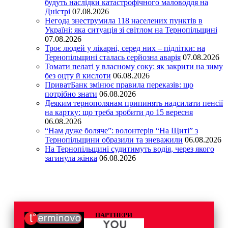
будуть наслідки катастрофічного маловоддя на
Дністрі
07.08.2026
Негода знеструмила 118 населених пунктів в
Україні: яка ситуація зі світлом на Тернопільщині
07.08.2026
Троє людей у лікарні, серед них – підлітки: на
Тернопільщині сталась серйозна аварія
07.08.2026
Томати пелаті у власному соку: як закрити на зиму
без оцту й кислоти
06.08.2026
ПриватБанк змінює правила переказів: що
потрібно знати
06.08.2026
Деяким тернополянам припинять надсилати пенсії
на картку: що треба зробити до 15 вересня
06.08.2026
“Нам дуже боляче”: волонтерів “На Щиті” з
Тернопільщини образили та зневажили
06.08.2026
На Тернопільщині судитимуть водія, через якого
загинула жінка
06.08.2026
ПАРТНЕРИ