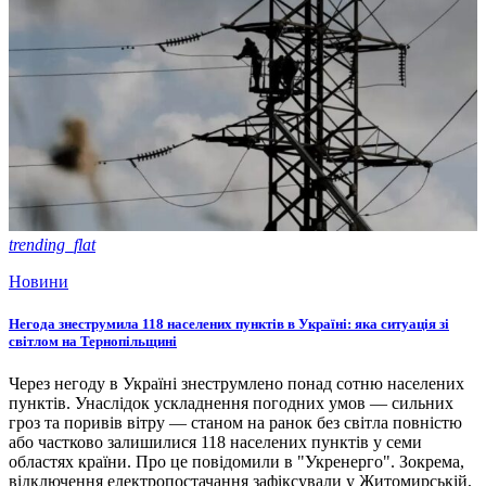
trending_flat
Новини
Негода знеструмила 118 населених пунктів в Україні: яка ситуація зі
світлом на Тернопільщині
Через негоду в Україні знеструмлено понад сотню населених
пунктів. Унаслідок ускладнення погодних умов — сильних
гроз та поривів вітру — станом на ранок без світла повністю
або частково залишилися 118 населених пунктів у семи
областях країни. Про це повідомили в "Укренерго". Зокрема,
відключення електропостачання зафіксували у Житомирській,