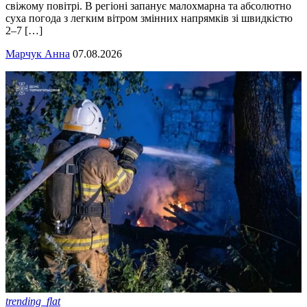
свіжому повітрі. В регіоні запанує малохмарна та абсолютно
суха погода з легким вітром змінних напрямків зі швидкістю
2–7 […]
Марчук Анна
07.08.2026
trending_flat