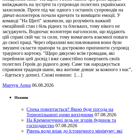
виїжджають на зустрічі та супроводи полеглих українських
захисників. Проте під час одного з останніх супроводів на
дівчат-волонтерок почали кричати та виміщати емоції. У
команді "На Щиті" зазначили, що розуміють важкий
емоційний стан і біль рідних та близьких, тому нікого не
засуджують. Водночас волонтери наголосили, що віддають
цій справі свій час та сили, тому вимагають взаємної поваги
до своєї праці. Через образливі висловлювання вони були
змушені скласти прапори та достроково припинити супровід
траурного кортежу. "Щиро дякуємо всім громадам, які
перейняли цей досвід і вже самостійно повертають своїх
полеглих Героїв до рідного дому. Саме так народжується
справжня традиція шани, яка житиме довше за кожного з нас",
- йдеться у дописі. Схожі новини: […]
Марчук Анна
06.08.2026
Новини
Спека повертається? Якою буде погода на
Тернопільщині цими вихідними
07.08.2026
На Кременеччині ледь не згорів будинок та
господарство
07.08.2026
Рівень води впав до історичного мінімуму: які