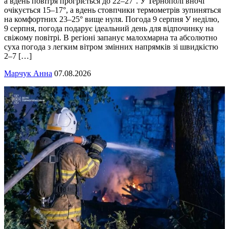
а вдень повітря прогріється до 22–27°. У Тернополі вночі
очікується 15–17°, а вдень стовпчики термометрів зупиняться
на комфортних 23–25° вище нуля. Погода 9 серпня У неділю,
9 серпня, погода подарує ідеальний день для відпочинку на
свіжому повітрі. В регіоні запанує малохмарна та абсолютно
суха погода з легким вітром змінних напрямків зі швидкістю
2–7 […]
Марчук Анна
07.08.2026