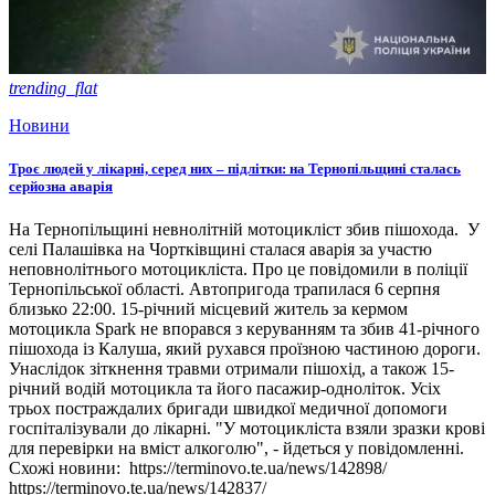
trending_flat
Новини
Троє людей у лікарні, серед них – підлітки: на Тернопільщині сталась
серйозна аварія
На Тернопільщині невнолітній мотоцикліст збив пішохода. У
селі Палашівка на Чортківщині сталася аварія за участю
неповнолітнього мотоцикліста. Про це повідомили в поліції
Тернопільської області. Автопригода трапилася 6 серпня
близько 22:00. 15-річний місцевий житель за кермом
мотоцикла Spark не впорався з керуванням та збив 41-річного
пішохода із Калуша, який рухався проїзною частиною дороги.
Унаслідок зіткнення травми отримали пішохід, а також 15-
річний водій мотоцикла та його пасажир-одноліток. Усіх
трьох постраждалих бригади швидкої медичної допомоги
госпіталізували до лікарні. "У мотоцикліста взяли зразки крові
для перевірки на вміст алкоголю", - йдеться у повідомленні.
Схожі новини: https://terminovo.te.ua/news/142898/
https://terminovo.te.ua/news/142837/