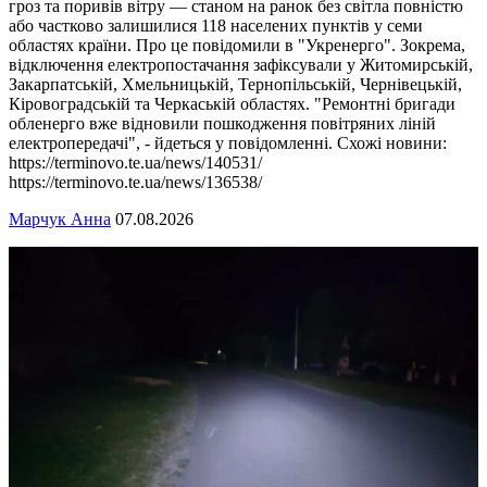
гроз та поривів вітру — станом на ранок без світла повністю
або частково залишилися 118 населених пунктів у семи
областях країни. Про це повідомили в "Укренерго". Зокрема,
відключення електропостачання зафіксували у Житомирській,
Закарпатській, Хмельницькій, Тернопільській, Чернівецькій,
Кіровоградській та Черкаській областях. "Ремонтні бригади
обленерго вже відновили пошкодження повітряних ліній
електропередачі", - йдеться у повідомленні. Схожі новини:
https://terminovo.te.ua/news/140531/
https://terminovo.te.ua/news/136538/
Марчук Анна
07.08.2026