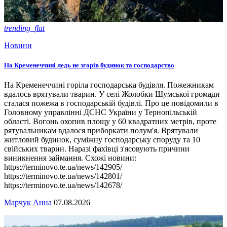
trending_flat
Новини
На Кременеччині ледь не згорів будинок та господарство
На Кременеччині горіла господарська будівля. Пожежникам
вдалось врятували тварин. У селі Жолобки Шумської громади
сталася пожежа в господарській будівлі. Про це повідомили в
Головному управлінні ДСНС України у Тернопільській
області. Вогонь охопив площу у 60 квадратних метрів, проте
рятувальникам вдалося приборкати полум'я. Врятували
житловий будинок, суміжну господарську споруду та 10
свійських тварин. Наразі фахівці з'ясовують причини
виникнення займання. Схожі новини:
https://terminovo.te.ua/news/142905/
https://terminovo.te.ua/news/142801/
https://terminovo.te.ua/news/142678/
Марчук Анна
07.08.2026