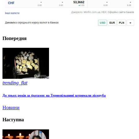
Попередня
trending_flat
До трьох років за ґратами: на Тернопільщині затримали лісоруба
Новини
Наступна