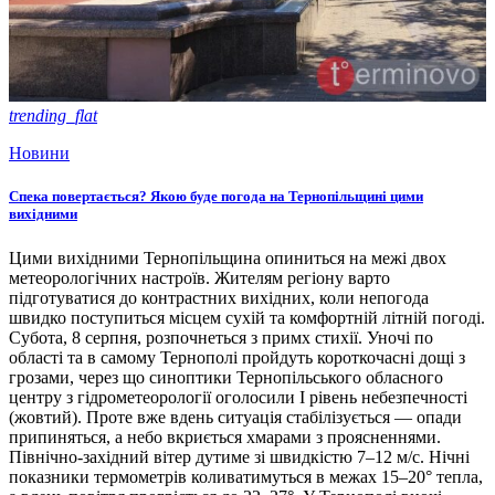
trending_flat
Новини
Спека повертається? Якою буде погода на Тернопільщині цими
вихідними
Цими вихідними Тернопільщина опиниться на межі двох
метеорологічних настроїв. Жителям регіону варто
підготуватися до контрастних вихідних, коли непогода
швидко поступиться місцем сухій та комфортній літній погоді.
Субота, 8 серпня, розпочнеться з примх стихії. Уночі по
області та в самому Тернополі пройдуть короткочасні дощі з
грозами, через що синоптики Тернопільського обласного
центру з гідрометеорології оголосили І рівень небезпечності
(жовтий). Проте вже вдень ситуація стабілізується — опади
припиняться, а небо вкриється хмарами з проясненнями.
Північно-західний вітер дутиме зі швидкістю 7–12 м/с. Нічні
показники термометрів коливатимуться в межах 15–20° тепла,