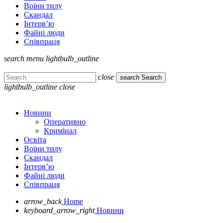
Воїни тилу
Скандал
Інтерв’ю
Файні люди
Співпраця
search
menu
lightbulb_outline
close
search
Search
lightbulb_outline
close
Новини
Оперативно
Кримінал
Освіта
Воїни тилу
Скандал
Інтерв’ю
Файні люди
Співпраця
arrow_back
Home
keyboard_arrow_right
Новини