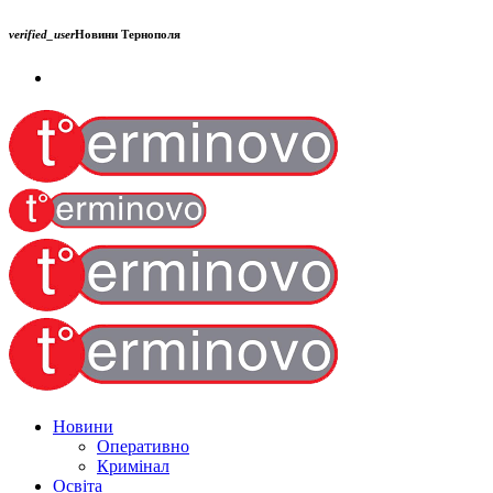
verified_user
Новини Тернополя
Новини
Оперативно
Кримінал
Освіта