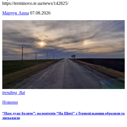
https://terminovo.te.ua/news/142825/
Марчук Анна
07.08.2026
trending_flat
Новини
“Нам дуже боляче”: волонтерів “На Щиті” з Тернопільщини образили та
зневажили