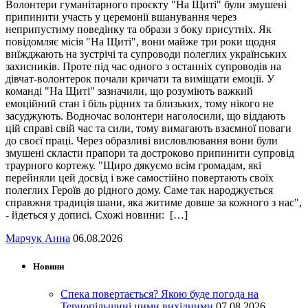
Волонтери гуманітарного проєкту "На Щиті" були змушені
припинити участь у церемонії вшанування через
неприпустиму поведінку та образи з боку присутніх. Як
повідомляє місія "На Щиті", вони майже три роки щодня
виїжджають на зустрічі та супроводи полеглих українських
захисників. Проте під час одного з останніх супроводів на
дівчат-волонтерок почали кричати та виміщати емоції. У
команді "На Щиті" зазначили, що розуміють важкий
емоційний стан і біль рідних та близьких, тому нікого не
засуджують. Водночас волонтери наголосили, що віддають
цій справі свій час та сили, тому вимагають взаємної поваги
до своєї праці. Через образливі висловлювання вони були
змушені скласти прапори та достроково припинити супровід
траурного кортежу. "Щиро дякуємо всім громадам, які
перейняли цей досвід і вже самостійно повертають своїх
полеглих Героїв до рідного дому. Саме так народжується
справжня традиція шани, яка житиме довше за кожного з нас",
- йдеться у дописі. Схожі новини: […]
Марчук Анна
06.08.2026
Новини
Спека повертається? Якою буде погода на
Тернопільщині цими вихідними
07.08.2026