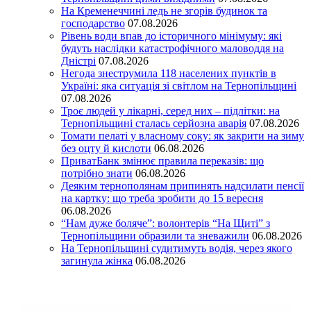
На Кременеччині ледь не згорів будинок та
господарство
07.08.2026
Рівень води впав до історичного мінімуму: які
будуть наслідки катастрофічного маловоддя на
Дністрі
07.08.2026
Негода знеструмила 118 населених пунктів в
Україні: яка ситуація зі світлом на Тернопільщині
07.08.2026
Троє людей у лікарні, серед них – підлітки: на
Тернопільщині сталась серйозна аварія
07.08.2026
Томати пелаті у власному соку: як закрити на зиму
без оцту й кислоти
06.08.2026
ПриватБанк змінює правила переказів: що
потрібно знати
06.08.2026
Деяким тернополянам припинять надсилати пенсії
на картку: що треба зробити до 15 вересня
06.08.2026
“Нам дуже боляче”: волонтерів “На Щиті” з
Тернопільщини образили та зневажили
06.08.2026
На Тернопільщині судитимуть водія, через якого
загинула жінка
06.08.2026