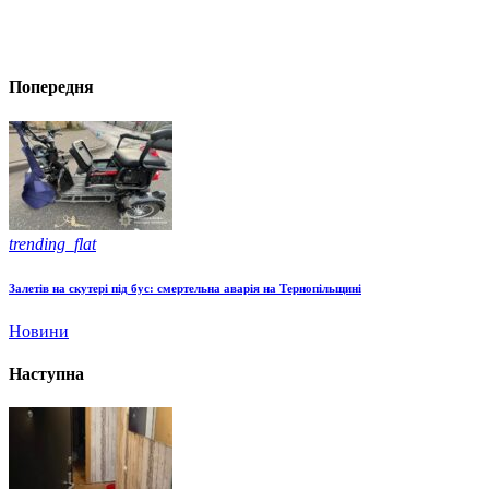
Попередня
trending_flat
Залетів на скутері під бус: смертельна аварія на Тернопільщині
Новини
Наступна