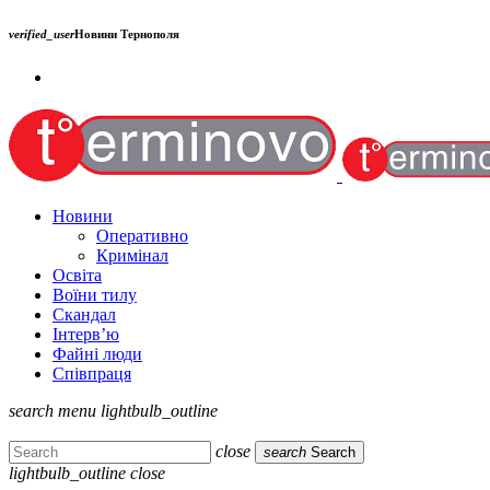
verified_user
Новини Тернополя
Новини
Оперативно
Кримінал
Освіта
Воїни тилу
Скандал
Інтерв’ю
Файні люди
Співпраця
search
menu
lightbulb_outline
close
search
Search
lightbulb_outline
close