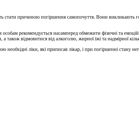
жуть стати причиною погіршення самопочуття. Вони викликають 
 особам рекомендується насамперед обмежити фізичні та емоцій
 а також відмовитися від алкоголю, жирної їжі та надмірної кільк
ю необхідні ліки, які приписав лікар, і при погіршенні стану не