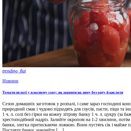
trending_flat
Новини
Томати пелаті у власному соку: як закрити на зиму без оцту й кислоти
Сезон домашніх заготовок у розпалі, і саме зараз господині кон
природний смак і чудово підходять для соусів, пасти, піци та ін
1 ч. л. солі без гірки на кожну літрову банку 1 ч. л. цукру (з
хрестоподібний надріз. Залийте окропом на 1-2 хвилини, потім 
банки, злегка притискаючи ложкою. Вони пустять сік і майже п
Поставте банки, накрийте […]