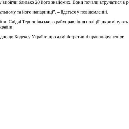
нку вибігли близько 20 його знайомих. Вони почали втручатися в
льному та його напарниці”, – йдеться у повідомленні.
. Слідчі Тернопільського райуправління поліції інкримінують 55
країни.
ідно до Кодексу України про адміністративні правопорушення: