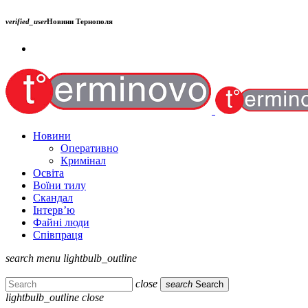
verified_user
Новини Тернополя
Новини
Оперативно
Кримінал
Освіта
Воїни тилу
Скандал
Інтерв’ю
Файні люди
Співпраця
search
menu
lightbulb_outline
close
search
Search
lightbulb_outline
close