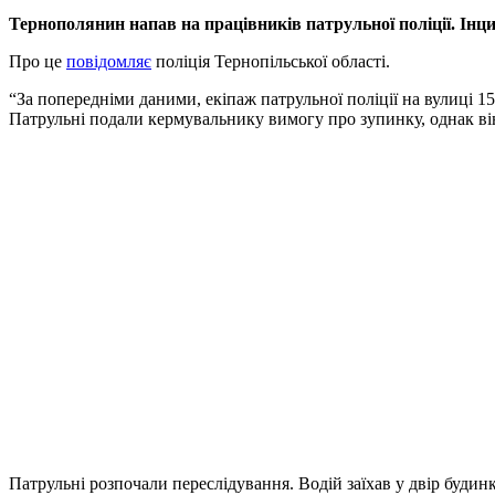
Тернополянин напав на працівників патрульної поліції. Інци
Про це
повідомляє
поліція Тернопільської області.
“За попередніми даними, екіпаж патрульної поліції на вулиці 1
Патрульні подали кермувальнику вимогу про зупинку, однак він 
Патрульні розпочали переслідування. Водій заїхав у двір буди