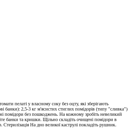
омати пелаті у власному соку без оцту, які зберігають
ві банки): 2,5-3 кг м'ясистих стиглих помідорів (типу "сливка")
ільні помідори без пошкоджень. На кожному зробіть невеликий
уйте банки та кришки. Щільно складіть очищені помідори в
. Стерилізація На дно великої каструлі покладіть рушник.