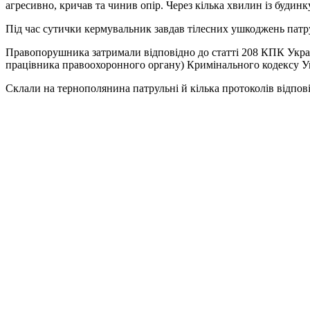
агресивно, кричав та чинив опір. Через кілька хвилин із буди
Під час сутички кермувальник завдав тілесних ушкоджень патру
Правопорушника затримали відповідно до статті 208 КПК України
працівника правоохоронного органу) Кримінального кодексу У
Склали на тернополянина патрульні й кілька протоколів відпов