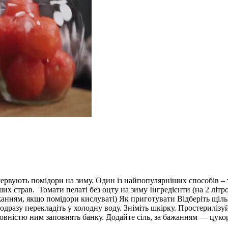
сервують помідори на зиму. Один із найпопулярніших способів – т
ших страв. Томати пелаті без оцту на зиму Інгредієнти (на 2 літро
а бажанням, якщо помідори кислуваті) Як приготувати Відберіть щ
одразу перекладіть у холодну воду. Зніміть шкірку. Простериліз
овністю ним заповнять банку. Додайте сіль, за бажанням — цукор