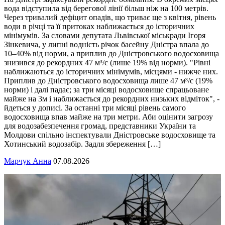
вода відступила від берегової лінії більш ніж на 100 метрів.
Через тривалий дефіцит опадів, що триває ще з квітня, рівень
води в річці та її притоках наближається до історичних
мінімумів. За словами депутата Львівської міськради Ігоря
Зінкевича, у липні водність річок басейну Дністра впала до
10–40% від норми, а приплив до Дністровського водосховища
знизився до рекордних 47 м³/с (лише 19% від норми). "Рівні
наближаються до історичних мінімумів, місцями - нижче них.
Приплив до Дністровського водосховища лише 47 м³/с (19%
норми) і далі падає; за три місяці водосховище спрацьоване
майже на 3м і наближається до рекордних низьких відміток", -
йдеться у дописі. За останні три місяці рівень самого
водосховища впав майже на три метри. Аби оцінити загрозу
для водозабезпечення громад, представники України та
Молдови спільно інспектували Дністровське водосховище та
Хотинський водозабір. Задля збереження […]
Марчук Анна
07.08.2026