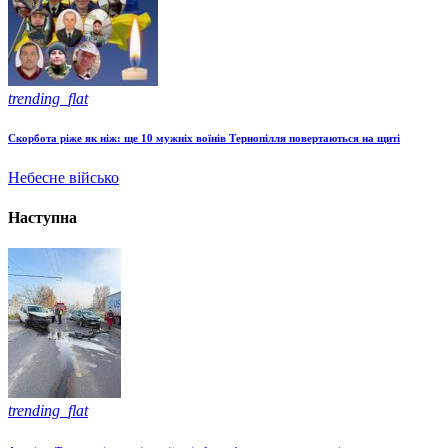
trending_flat
Скорбота ріже як ніж: ще 10 мужніх воїнів Тернопілля повертаються на щиті
Небесне військо
Наступна
trending_flat