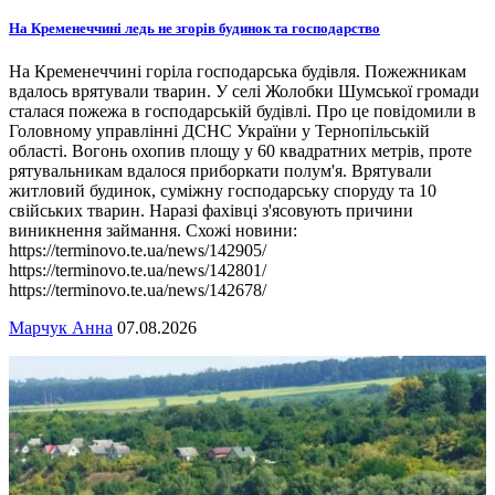
На Кременеччині ледь не згорів будинок та господарство
На Кременеччині горіла господарська будівля. Пожежникам
вдалось врятували тварин. У селі Жолобки Шумської громади
сталася пожежа в господарській будівлі. Про це повідомили в
Головному управлінні ДСНС України у Тернопільській
області. Вогонь охопив площу у 60 квадратних метрів, проте
рятувальникам вдалося приборкати полум'я. Врятували
житловий будинок, суміжну господарську споруду та 10
свійських тварин. Наразі фахівці з'ясовують причини
виникнення займання. Схожі новини:
https://terminovo.te.ua/news/142905/
https://terminovo.te.ua/news/142801/
https://terminovo.te.ua/news/142678/
Марчук Анна
07.08.2026