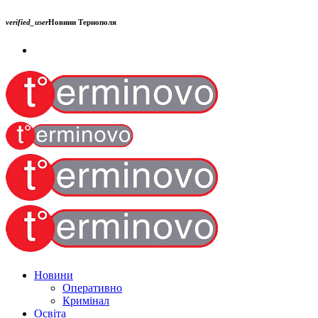
verified_user
Новини Тернополя
Новини
Оперативно
Кримінал
Освіта