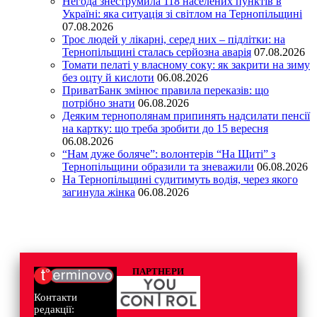
Негода знеструмила 118 населених пунктів в
Україні: яка ситуація зі світлом на Тернопільщині
07.08.2026
Троє людей у лікарні, серед них – підлітки: на
Тернопільщині сталась серйозна аварія
07.08.2026
Томати пелаті у власному соку: як закрити на зиму
без оцту й кислоти
06.08.2026
ПриватБанк змінює правила переказів: що
потрібно знати
06.08.2026
Деяким тернополянам припинять надсилати пенсії
на картку: що треба зробити до 15 вересня
06.08.2026
“Нам дуже боляче”: волонтерів “На Щиті” з
Тернопільщини образили та зневажили
06.08.2026
На Тернопільщині судитимуть водія, через якого
загинула жінка
06.08.2026
ПАРТНЕРИ
Контакти
редакції: