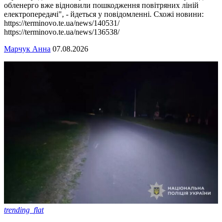
обленерго вже відновили пошкодження повітряних ліній
електропередачі", - йдеться у повідомленні. Схожі новини:
https://terminovo.te.ua/news/140531/
https://terminovo.te.ua/news/136538/
Марчук Анна
07.08.2026
trending_flat