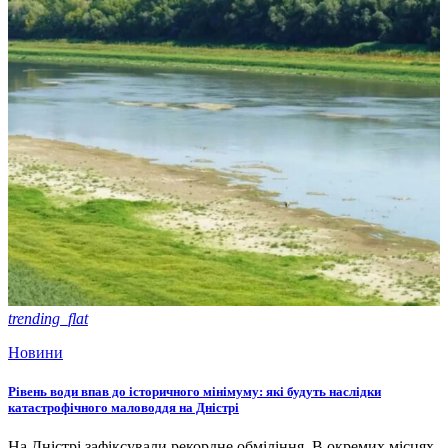
trending_flat
Новини
Рівень води впав до історичного мінімуму: які будуть наслідки
катастрофічного маловоддя на Дністрі
На Дністрі зафіксували рекордне обміління. В окремих місцях