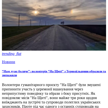
trending_flat
Новини
“Нам дуже боляче”: волонтерів “На Щиті” з Тернопільщини образили та
зневажили
Волонтери гуманітарного проєкту "На Щиті" були змушені
припинити участь у церемонії вшанування через
неприпустиму поведінку та образи з боку присутніх. Як
повідомляє місія "На Щиті", вони майже три роки щодня
виїжджають на зустрічі та супроводи полеглих українських
захисників. Проте під час одного з останніх супроводів на