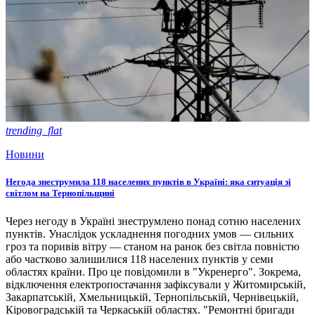
trending_flat
Новини
Негода знеструмила 118 населених пунктів в Україні: яка ситуація зі
світлом на Тернопільщині
Через негоду в Україні знеструмлено понад сотню населених
пунктів. Унаслідок ускладнення погодних умов — сильних
гроз та поривів вітру — станом на ранок без світла повністю
або частково залишилися 118 населених пунктів у семи
областях країни. Про це повідомили в "Укренерго". Зокрема,
відключення електропостачання зафіксували у Житомирській,
Закарпатській, Хмельницькій, Тернопільській, Чернівецькій,
Кіровоградській та Черкаській областях. "Ремонтні бригади