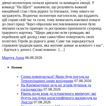
дівчат-волонтерок почали кричати та виміщати емоції. У
команді "На Щиті" зазначили, що розуміють важкий
емоційний стан і біль рідних та близьких, тому нікого не
засуджують. Водночас волонтери наголосили, що віддають
цій справі свій час та сили, тому вимагають взаємної поваги
до своєї праці. Через образливі висловлювання вони були
змушені скласти прапори та достроково припинити супровід
траурного кортежу. "Щиро дякуємо всім громадам, які
перейняли цей досвід і вже самостійно повертають своїх
полеглих Героїв до рідного дому. Саме так народжується
справжня традиція шани, яка житиме довше за кожного з нас",
- йдеться у дописі. Схожі новини: […]
Марчук Анна
06.08.2026
Новини
Спека повертається? Якою буде погода на
Тернопільщині цими вихідними
07.08.2026
На Кременеччині ледь не згорів будинок та
господарство
07.08.2026
Рівень води впав до історичного мінімуму: які
будуть наслідки катастрофічного маловоддя на
Дністрі
07.08.2026