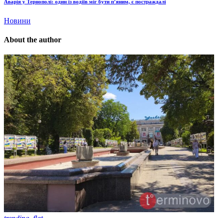
Аварія у Тернополі: один із водіїв міг бути п’яним, є постраждалі
Новини
About the author