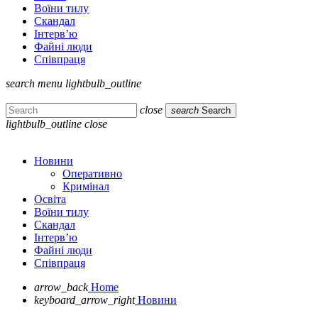
Воїни тилу
Скандал
Інтерв’ю
Файні люди
Співпраця
search
menu
lightbulb_outline
close
search
Search
lightbulb_outline
close
Новини
Оперативно
Кримінал
Освіта
Воїни тилу
Скандал
Інтерв’ю
Файні люди
Співпраця
arrow_back
Home
keyboard_arrow_right
Новини