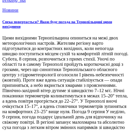
trending_flat
Новини
Спека повертається? Якою буде погода на Тернопільщині цими
вихідними
Цими вихідними Тернопільщина опиниться на межі двох
метеорологічних настроїв. Жителям регіону варто
підготуватися до контрастних вихідних, коли непогода
швидко поступиться місцем сухій та комфортній літній погоді.
Субота, 8 серпня, розпочнеться з примх стихії. Уночі по
області та в самому Тернополі пройдуть короткочасні дощі з
грозами, через що синоптики Тернопільського обласного
центру з гідрометеорології оголосили І рівень небезпечності
(жовтий). Проте вже вдень ситуація стабілізується — опади
припиняться, а небо вкриється хмарами з проясненнями.
Північно-західний вітер дутиме зі швидкістю 7–12 м/с. Нічні
показники термометрів коливатимуться в межах 15–20° тепла,
а вдень повітря прогріється до 22–27°. У Тернополі вночі
очікується 15–17°, а вдень стовпчики термометрів зупиняться
на комфортних 23–25° вище нуля. Погода 9 серпня У неділю,
9 серпня, погода подарує ідеальний день для відпочинку на
свіжому повітрі. В регіоні запанує малохмарна та абсолютно
суха погода з легким вітром змінних напрямків зі швидкістю