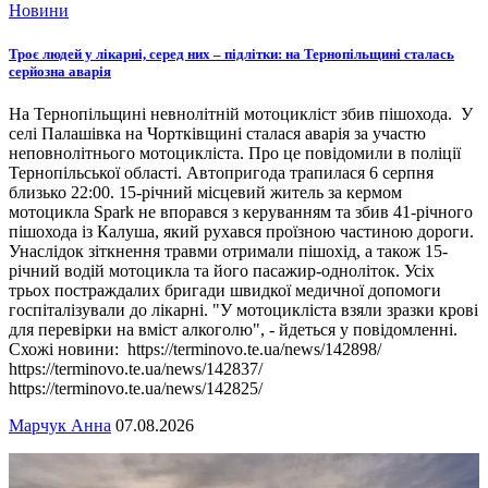
Новини
Троє людей у лікарні, серед них – підлітки: на Тернопільщині сталась
серйозна аварія
На Тернопільщині невнолітній мотоцикліст збив пішохода. У
селі Палашівка на Чортківщині сталася аварія за участю
неповнолітнього мотоцикліста. Про це повідомили в поліції
Тернопільської області. Автопригода трапилася 6 серпня
близько 22:00. 15-річний місцевий житель за кермом
мотоцикла Spark не впорався з керуванням та збив 41-річного
пішохода із Калуша, який рухався проїзною частиною дороги.
Унаслідок зіткнення травми отримали пішохід, а також 15-
річний водій мотоцикла та його пасажир-одноліток. Усіх
трьох постраждалих бригади швидкої медичної допомоги
госпіталізували до лікарні. "У мотоцикліста взяли зразки крові
для перевірки на вміст алкоголю", - йдеться у повідомленні.
Схожі новини: https://terminovo.te.ua/news/142898/
https://terminovo.te.ua/news/142837/
https://terminovo.te.ua/news/142825/
Марчук Анна
07.08.2026