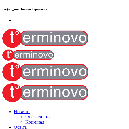
verified_user
Новини Тернополя
Новини
Оперативно
Кримінал
Освіта