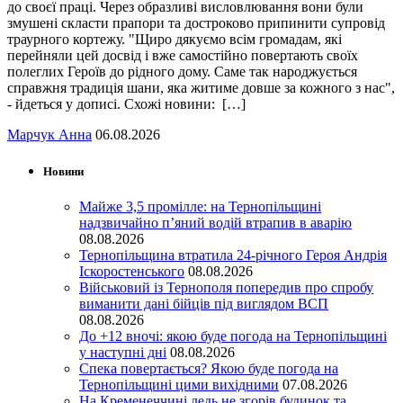
до своєї праці. Через образливі висловлювання вони були
змушені скласти прапори та достроково припинити супровід
траурного кортежу. "Щиро дякуємо всім громадам, які
перейняли цей досвід і вже самостійно повертають своїх
полеглих Героїв до рідного дому. Саме так народжується
справжня традиція шани, яка житиме довше за кожного з нас",
- йдеться у дописі. Схожі новини: […]
Марчук Анна
06.08.2026
Новини
Майже 3,5 промілле: на Тернопільщині
надзвичайно п’яний водій втрапив в аварію
08.08.2026
Тернопільщина втратила 24-річного Героя Андрія
Іскоростенського
08.08.2026
Військовий із Тернополя попередив про спробу
виманити дані бійців під виглядом ВСП
08.08.2026
До +12 вночі: якою буде погода на Тернопільщині
у наступні дні
08.08.2026
Спека повертається? Якою буде погода на
Тернопільщині цими вихідними
07.08.2026
На Кременеччині ледь не згорів будинок та