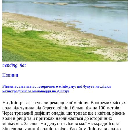
trending_flat
Новини
Рівень води впав до історичного мінімуму: які будуть наслідки
катастрофічного маловоддя на Дністрі
На Дністрі зафіксували рекордне обміління. В окремих місцях
вода відступила від берегової лінії більш ніж на 100 метрів.
Через тривалий дефіцит опадів, що триває ще з квітня, рівень
води в річці та її притоках наближається до історичних
мінімумів. За словами депутата Львівської міськради Ігоря
Зінкевича, у липні водність річок басейну Дністра впала до