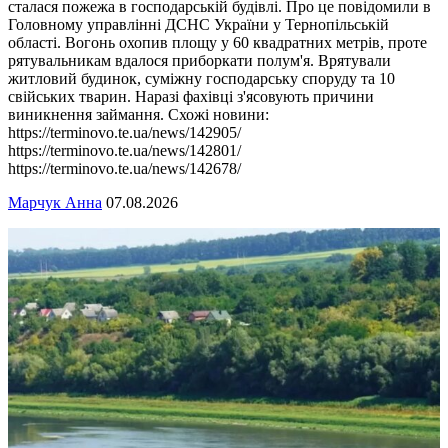
сталася пожежа в господарській будівлі. Про це повідомили в
Головному управлінні ДСНС України у Тернопільській
області. Вогонь охопив площу у 60 квадратних метрів, проте
рятувальникам вдалося приборкати полум'я. Врятували
житловий будинок, суміжну господарську споруду та 10
свійських тварин. Наразі фахівці з'ясовують причини
виникнення займання. Схожі новини:
https://terminovo.te.ua/news/142905/
https://terminovo.te.ua/news/142801/
https://terminovo.te.ua/news/142678/
Марчук Анна
07.08.2026