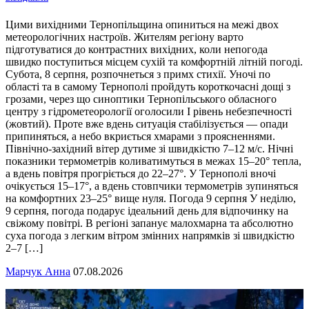
Цими вихідними Тернопільщина опиниться на межі двох
метеорологічних настроїв. Жителям регіону варто
підготуватися до контрастних вихідних, коли непогода
швидко поступиться місцем сухій та комфортній літній погоді.
Субота, 8 серпня, розпочнеться з примх стихії. Уночі по
області та в самому Тернополі пройдуть короткочасні дощі з
грозами, через що синоптики Тернопільського обласного
центру з гідрометеорології оголосили І рівень небезпечності
(жовтий). Проте вже вдень ситуація стабілізується — опади
припиняться, а небо вкриється хмарами з проясненнями.
Північно-західний вітер дутиме зі швидкістю 7–12 м/с. Нічні
показники термометрів коливатимуться в межах 15–20° тепла,
а вдень повітря прогріється до 22–27°. У Тернополі вночі
очікується 15–17°, а вдень стовпчики термометрів зупиняться
на комфортних 23–25° вище нуля. Погода 9 серпня У неділю,
9 серпня, погода подарує ідеальний день для відпочинку на
свіжому повітрі. В регіоні запанує малохмарна та абсолютно
суха погода з легким вітром змінних напрямків зі швидкістю
2–7 […]
Марчук Анна
07.08.2026