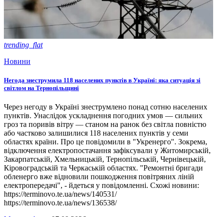
trending_flat
Новини
Негода знеструмила 118 населених пунктів в Україні: яка ситуація зі
світлом на Тернопільщині
Через негоду в Україні знеструмлено понад сотню населених
пунктів. Унаслідок ускладнення погодних умов — сильних
гроз та поривів вітру — станом на ранок без світла повністю
або частково залишилися 118 населених пунктів у семи
областях країни. Про це повідомили в "Укренерго". Зокрема,
відключення електропостачання зафіксували у Житомирській,
Закарпатській, Хмельницькій, Тернопільській, Чернівецькій,
Кіровоградській та Черкаській областях. "Ремонтні бригади
обленерго вже відновили пошкодження повітряних ліній
електропередачі", - йдеться у повідомленні. Схожі новини:
https://terminovo.te.ua/news/140531/
https://terminovo.te.ua/news/136538/