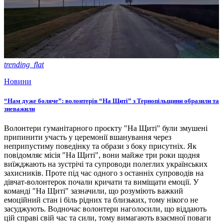
trending_flat
Новини
“Нам дуже боляче”: волонтерів “На Щиті” з Тернопільщини образили та
зневажили
Волонтери гуманітарного проєкту "На Щиті" були змушені
припинити участь у церемонії вшанування через
неприпустиму поведінку та образи з боку присутніх. Як
повідомляє місія "На Щиті", вони майже три роки щодня
виїжджають на зустрічі та супроводи полеглих українських
захисників. Проте під час одного з останніх супроводів на
дівчат-волонтерок почали кричати та виміщати емоції. У
команді "На Щиті" зазначили, що розуміють важкий
емоційний стан і біль рідних та близьких, тому нікого не
засуджують. Водночас волонтери наголосили, що віддають
цій справі свій час та сили, тому вимагають взаємної поваги