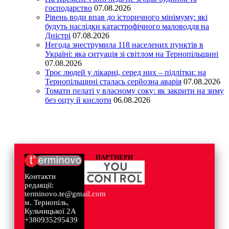
господарство
07.08.2026
Рівень води впав до історичного мінімуму: які
будуть наслідки катастрофічного маловоддя на
Дністрі
07.08.2026
Негода знеструмила 118 населених пунктів в
Україні: яка ситуація зі світлом на Тернопільщині
07.08.2026
Троє людей у лікарні, серед них – підлітки: на
Тернопільщині сталась серйозна аварія
07.08.2026
Томати пелаті у власному соку: як закрити на зиму
без оцту й кислоти
06.08.2026
ПАРТНЕРИ
Контакти
редакції:
terminovo.te@gmail.com
м. Тернопіль,
Кульчицької 2А
+380935295439