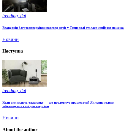
trending_flat
Евакуація багатоповерхівки посеред ночі: у Тернополі сталася серйозна пожежа
Новини
Наступна
trending_flat
Коли вимикають електрику — що продовжує працювати? Як тернополяни
забезпечують свій дім енергією
Новини
About the author