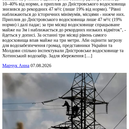
10–40% від норми, а приплив до Дністровського водосховища
знизився до рекордних 47 м³/с (лише 19% від норми). "Рівні
наближаються до історичних мінімумів, місцями - нижче них.
Приплив до Дністровського водосховища лише 47 м³/с (19%
норми) і далі падає; за три місяці водосховище спрацьоване
майже на 3м і наближається до рекордних низьких відміток", -
йдеться у дописі. За останні три місяці рівень самого
водосховища впав майже на три метри. Аби оцінити загрозу
для водозабезпечення громад, представники України та
Молдови спільно інспектували Дністровське водосховище та
Хотинський водозабір. Задля збереження […]
Марчук Анна
07.08.2026