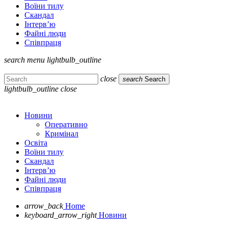
Воїни тилу
Скандал
Інтерв’ю
Файні люди
Співпраця
search
menu
lightbulb_outline
close
search
Search
lightbulb_outline
close
Новини
Оперативно
Кримінал
Освіта
Воїни тилу
Скандал
Інтерв’ю
Файні люди
Співпраця
arrow_back
Home
keyboard_arrow_right
Новини