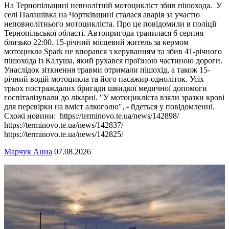
На Тернопільщині невнолітній мотоцикліст збив пішохода. У
селі Палашівка на Чортківщині сталася аварія за участю
неповнолітнього мотоцикліста. Про це повідомили в поліції
Тернопільської області. Автопригода трапилася 6 серпня
близько 22:00. 15-річний місцевий житель за кермом
мотоцикла Spark не впорався з керуванням та збив 41-річного
пішохода із Калуша, який рухався проїзною частиною дороги.
Унаслідок зіткнення травми отримали пішохід, а також 15-
річний водій мотоцикла та його пасажир-одноліток. Усіх
трьох постраждалих бригади швидкої медичної допомоги
госпіталізували до лікарні. "У мотоцикліста взяли зразки крові
для перевірки на вміст алкоголю", - йдеться у повідомленні.
Схожі новини: https://terminovo.te.ua/news/142898/
https://terminovo.te.ua/news/142837/
https://terminovo.te.ua/news/142825/
Марчук Анна
07.08.2026