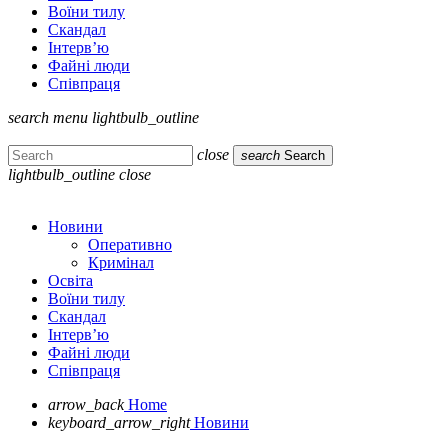
Воїни тилу
Скандал
Інтерв’ю
Файні люди
Співпраця
search
menu
lightbulb_outline
close
search
Search
lightbulb_outline
close
Новини
Оперативно
Кримінал
Освіта
Воїни тилу
Скандал
Інтерв’ю
Файні люди
Співпраця
arrow_back
Home
keyboard_arrow_right
Новини