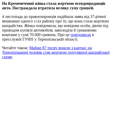
На Кременеччині жінка стала жертвою псевдопродавців
авто. Постраждала втратила велику суму грошей.
4 листопада до правоохоронців надійшла заява від 37-річної
мешканки одного з сіл району про те, що вона стала жертвою
шахрайства. Жінка повідомила, що невідома особа, діючи під
приводом купівлі автомобіля, заволоділа її грошовими
коштами у сумі 70 000 гривень. Про це
повідомили
в
пресслужбі ГУНП у Тернопільській області.
Читайте також:
Майже 87 тисяч зникли з картки: на
Тернопільщині чоловік став жертвою популярної шахрайської
схеми