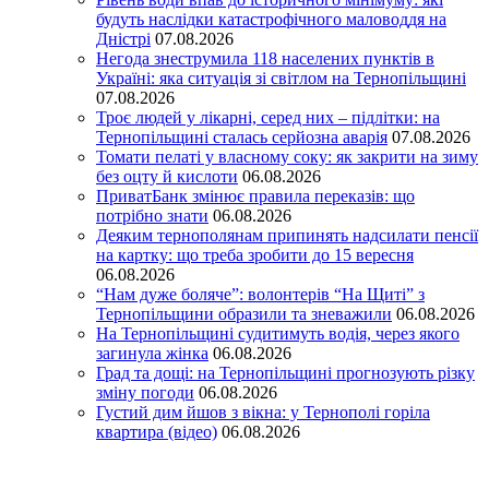
будуть наслідки катастрофічного маловоддя на
Дністрі
07.08.2026
Негода знеструмила 118 населених пунктів в
Україні: яка ситуація зі світлом на Тернопільщині
07.08.2026
Троє людей у лікарні, серед них – підлітки: на
Тернопільщині сталась серйозна аварія
07.08.2026
Томати пелаті у власному соку: як закрити на зиму
без оцту й кислоти
06.08.2026
ПриватБанк змінює правила переказів: що
потрібно знати
06.08.2026
Деяким тернополянам припинять надсилати пенсії
на картку: що треба зробити до 15 вересня
06.08.2026
“Нам дуже боляче”: волонтерів “На Щиті” з
Тернопільщини образили та зневажили
06.08.2026
На Тернопільщині судитимуть водія, через якого
загинула жінка
06.08.2026
Град та дощі: на Тернопільщині прогнозують різку
зміну погоди
06.08.2026
Густий дим йшов з вікна: у Тернополі горіла
квартира (відео)
06.08.2026