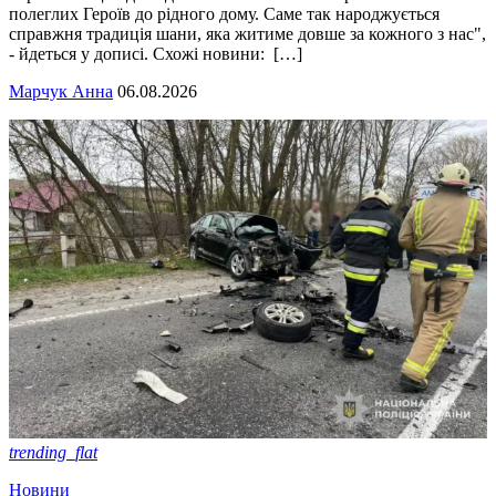
полеглих Героїв до рідного дому. Саме так народжується
справжня традиція шани, яка житиме довше за кожного з нас",
- йдеться у дописі. Схожі новини: […]
Марчук Анна
06.08.2026
trending_flat
Новини