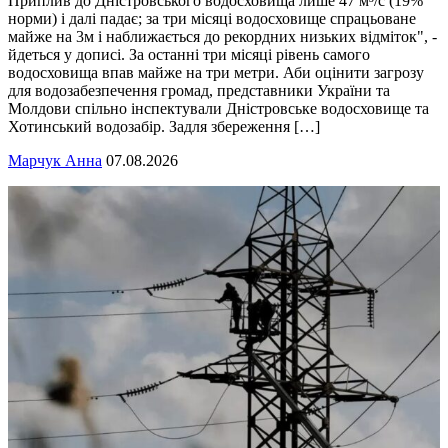
Приплив до Дністровського водосховища лише 47 м³/с (19%
норми) і далі падає; за три місяці водосховище спрацьоване
майже на 3м і наближається до рекордних низьких відміток", -
йдеться у дописі. За останні три місяці рівень самого
водосховища впав майже на три метри. Аби оцінити загрозу
для водозабезпечення громад, представники України та
Молдови спільно інспектували Дністровське водосховище та
Хотинський водозабір. Задля збереження […]
Марчук Анна
07.08.2026