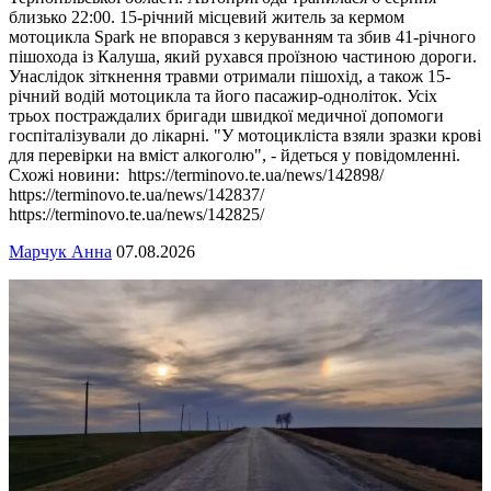
близько 22:00. 15-річний місцевий житель за кермом
мотоцикла Spark не впорався з керуванням та збив 41-річного
пішохода із Калуша, який рухався проїзною частиною дороги.
Унаслідок зіткнення травми отримали пішохід, а також 15-
річний водій мотоцикла та його пасажир-одноліток. Усіх
трьох постраждалих бригади швидкої медичної допомоги
госпіталізували до лікарні. "У мотоцикліста взяли зразки крові
для перевірки на вміст алкоголю", - йдеться у повідомленні.
Схожі новини: https://terminovo.te.ua/news/142898/
https://terminovo.te.ua/news/142837/
https://terminovo.te.ua/news/142825/
Марчук Анна
07.08.2026