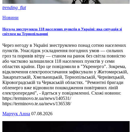
trending_flat
Новини
Негода знеструмила 118 населених пунктів в Україні: яка ситуація зі
світлом на Тернопільщині
Через негоду в Україні знеструмлено понад сотню населених
пунктів. Унаслідок ускладнення погодних умов — сильних
гроз та поривів вітру — станом на ранок без світла повністю
або частково залишилися 118 населених пунктів у семи
областях країни. Про це повідомили в "Укренерго". Зокрема,
відключення електропостачання зафіксували у Житомирській,
Закарпатській, Хмельницькій, Тернопільській, Чернівецькій,
Кіровоградській та Черкаській областях. "Ремонтні бригади
обленерго вже відновили пошкодження повітряних ліній
електропередачі", - йдеться у повідомленні. Схожі новини:
https://terminovo.te.ua/news/140531/
https://terminovo.te.ua/news/136538/
Марчук Анна
07.08.2026