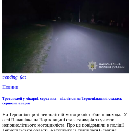
trending_flat
Новини
Троє людей у лікарні, серед них – підлітки: на Тернопільщині сталась
серйозна аварія
На Тернопільщині невнолітній мотоцикліст збив пішохода. У
селі Палашівка на Чортківщині сталася аварія за участю
неповнолітнього мотоцикліста. Про це повідомили в поліції
Тернопільської області. Автопригода трапилася 6 серпня