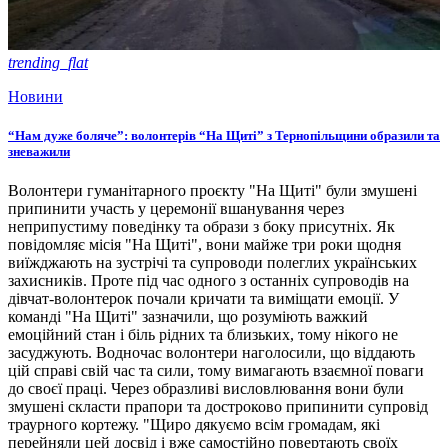
trending_flat
Новини
“Нам дуже боляче”: волонтерів “На Щиті” з Тернопільщини образили та
зневажили
Волонтери гуманітарного проєкту "На Щиті" були змушені
припинити участь у церемонії вшанування через
неприпустиму поведінку та образи з боку присутніх. Як
повідомляє місія "На Щиті", вони майже три роки щодня
виїжджають на зустрічі та супроводи полеглих українських
захисників. Проте під час одного з останніх супроводів на
дівчат-волонтерок почали кричати та виміщати емоції. У
команді "На Щиті" зазначили, що розуміють важкий
емоційний стан і біль рідних та близьких, тому нікого не
засуджують. Водночас волонтери наголосили, що віддають
цій справі свій час та сили, тому вимагають взаємної поваги
до своєї праці. Через образливі висловлювання вони були
змушені скласти прапори та достроково припинити супровід
траурного кортежу. "Щиро дякуємо всім громадам, які
перейняли цей досвід і вже самостійно повертають своїх