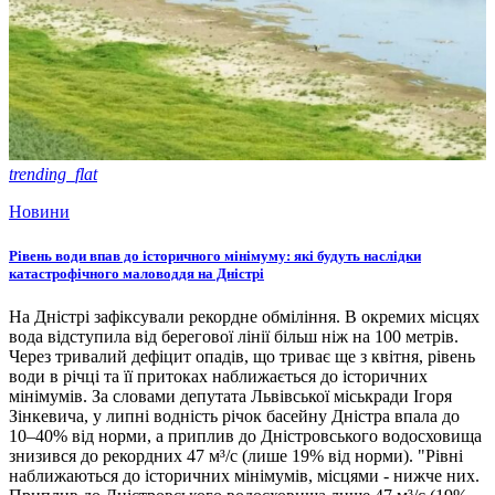
trending_flat
Новини
Рівень води впав до історичного мінімуму: які будуть наслідки
катастрофічного маловоддя на Дністрі
На Дністрі зафіксували рекордне обміління. В окремих місцях
вода відступила від берегової лінії більш ніж на 100 метрів.
Через тривалий дефіцит опадів, що триває ще з квітня, рівень
води в річці та її притоках наближається до історичних
мінімумів. За словами депутата Львівської міськради Ігоря
Зінкевича, у липні водність річок басейну Дністра впала до
10–40% від норми, а приплив до Дністровського водосховища
знизився до рекордних 47 м³/с (лише 19% від норми). "Рівні
наближаються до історичних мінімумів, місцями - нижче них.