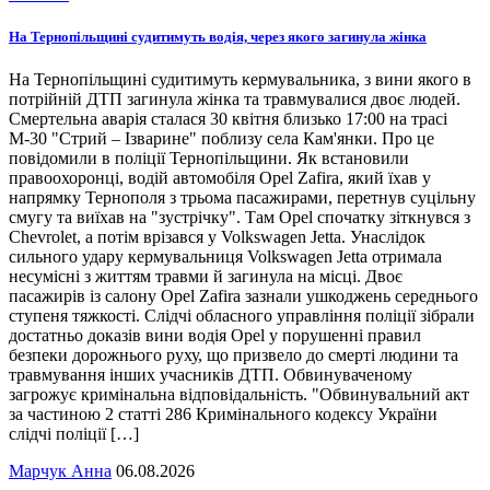
На Тернопільщині судитимуть водія, через якого загинула жінка
На Тернопільщині судитимуть кермувальника, з вини якого в
потрійній ДТП загинула жінка та травмувалися двоє людей.
Смертельна аварія сталася 30 квітня близько 17:00 на трасі
М-30 "Стрий – Ізварине" поблизу села Кам'янки. Про це
повідомили в поліції Тернопільщини. Як встановили
правоохоронці, водій автомобіля Opel Zafira, який їхав у
напрямку Тернополя з трьома пасажирами, перетнув суцільну
смугу та виїхав на "зустрічку". Там Opel спочатку зіткнувся з
Chevrolet, а потім врізався у Volkswagen Jetta. Унаслідок
сильного удару кермувальниця Volkswagen Jetta отримала
несумісні з життям травми й загинула на місці. Двоє
пасажирів із салону Opel Zafira зазнали ушкоджень середнього
ступеня тяжкості. Слідчі обласного управління поліції зібрали
достатньо доказів вини водія Opel у порушенні правил
безпеки дорожнього руху, що призвело до смерті людини та
травмування інших учасників ДТП. Обвинуваченому
загрожує кримінальна відповідальність. "Обвинувальний акт
за частиною 2 статті 286 Кримінального кодексу України
слідчі поліції […]
Марчук Анна
06.08.2026