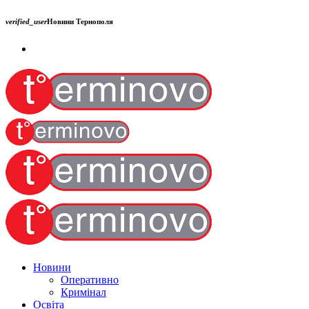
verified_user
Новини Тернополя
Новини
Оперативно
Кримінал
Освіта