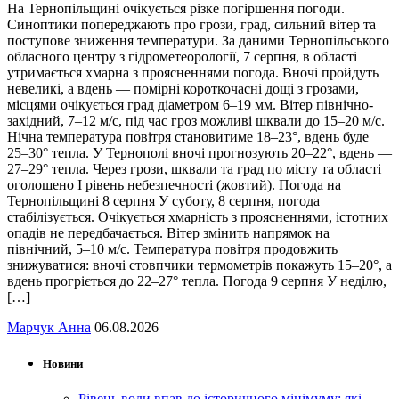
На Тернопільщині очікується різке погіршення погоди.
Синоптики попереджають про грози, град, сильний вітер та
поступове зниження температури. За даними Тернопільського
обласного центру з гідрометеорології, 7 серпня, в області
утримається хмарна з проясненнями погода. Вночі пройдуть
невеликі, а вдень — помірні короткочасні дощі з грозами,
місцями очікується град діаметром 6–19 мм. Вітер північно-
західний, 7–12 м/с, під час гроз можливі шквали до 15–20 м/с.
Нічна температура повітря становитиме 18–23°, вдень буде
25–30° тепла. У Тернополі вночі прогнозують 20–22°, вдень —
27–29° тепла. Через грози, шквали та град по місту та області
оголошено І рівень небезпечності (жовтий). Погода на
Тернопільщині 8 серпня У суботу, 8 серпня, погода
стабілізується. Очікується хмарність з проясненнями, істотних
опадів не передбачається. Вітер змінить напрямок на
північний, 5–10 м/с. Температура повітря продовжить
знижуватися: вночі стовпчики термометрів покажуть 15–20°, а
вдень прогріється до 22–27° тепла. Погода 9 серпня У неділю,
[…]
Марчук Анна
06.08.2026
Новини
Рівень води впав до історичного мінімуму: які