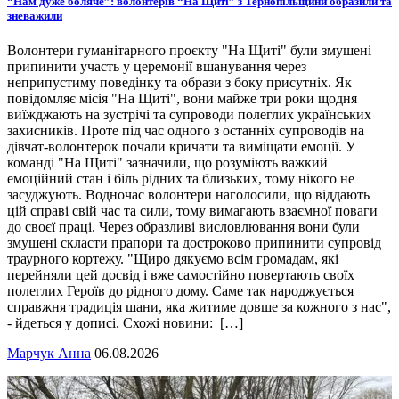
“Нам дуже боляче”: волонтерів “На Щиті” з Тернопільщини образили та
зневажили
Волонтери гуманітарного проєкту "На Щиті" були змушені
припинити участь у церемонії вшанування через
неприпустиму поведінку та образи з боку присутніх. Як
повідомляє місія "На Щиті", вони майже три роки щодня
виїжджають на зустрічі та супроводи полеглих українських
захисників. Проте під час одного з останніх супроводів на
дівчат-волонтерок почали кричати та виміщати емоції. У
команді "На Щиті" зазначили, що розуміють важкий
емоційний стан і біль рідних та близьких, тому нікого не
засуджують. Водночас волонтери наголосили, що віддають
цій справі свій час та сили, тому вимагають взаємної поваги
до своєї праці. Через образливі висловлювання вони були
змушені скласти прапори та достроково припинити супровід
траурного кортежу. "Щиро дякуємо всім громадам, які
перейняли цей досвід і вже самостійно повертають своїх
полеглих Героїв до рідного дому. Саме так народжується
справжня традиція шани, яка житиме довше за кожного з нас",
- йдеться у дописі. Схожі новини: […]
Марчук Анна
06.08.2026