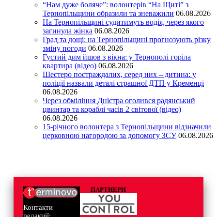
“Нам дуже боляче”: волонтерів “На Щиті” з
Тернопільщини образили та зневажили
06.08.2026
На Тернопільщині судитимуть водія, через якого
загинула жінка
06.08.2026
Град та дощі: на Тернопільщині прогнозують різку
зміну погоди
06.08.2026
Густий дим йшов з вікна: у Тернополі горіла
квартира (відео)
06.08.2026
Шестеро постраждалих, серед них – дитина: у
поліції назвали деталі страшної ДТП у Кременці
06.08.2026
Через обміління Дністра оголився радянський
цвинтар та кораблі часів 2 світової (відео)
06.08.2026
15-річного волонтера з Тернопільщини відзначили
церковною нагородою за допомогу ЗСУ
06.08.2026
ПАРТНЕРИ
Контакти
редакції: