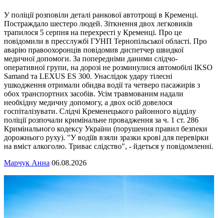
У поліції розповіли деталі ранкової автотрощі в Кременці.
Постраждало шестеро людей. Зіткнення двох легковиків
трапилося 5 серпня на перехресті у Кременці. Про це
повідомили в пресслужбі ГУНП Тернопільської області. Про
аварію правоохоронців повідомив диспетчер швидкої
медичної допомоги. За попередніми даними слідчо-
оперативної групи, на дорозі не розминулися автомобілі IKSO
Samand та LEXUS ES 300. Унаслідок удару тілесні
ушкодження отримали обидва водії та четверо пасажирів з
обох транспортних засобів. Усім травмованим надали
необхідну медичну допомогу, а двох осіб довелося
госпіталізувати. Слідчі Кременецького районного відділу
поліції розпочали кримінальне провадження за ч. 1 ст. 286
Кримінального кодексу України (порушення правил безпеки
дорожнього руху). "У водіїв взяли зразки крові для перевірки
на вміст алкоголю. Триває слідство", - йдеться у повідомленні.
Марчук Анна
06.08.2026