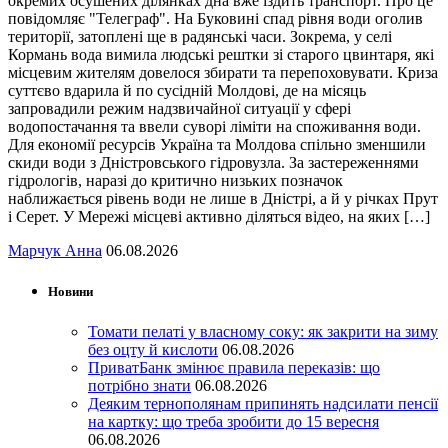
окремих осушених ділянках дна вже їздить транспорт. Про це
повідомляє "Телеграф". На Буковині спад рівня води оголив
території, затоплені ще в радянські часи. Зокрема, у селі
Кормань вода вимила людські рештки зі старого цвинтаря, які
місцевим жителям довелося збирати та перепоховувати. Криза
суттєво вдарила й по сусідній Молдові, де на місяць
запровадили режим надзвичайної ситуації у сфері
водопостачання та ввели суворі ліміти на споживання води.
Для економії ресурсів Україна та Молдова спільно зменшили
скиди води з Дністровського гідровузла. За застереженнями
гідрологів, наразі до критично низьких позначок
наближається рівень води не лише в Дністрі, а й у річках Прут
і Серет. У Мережі місцеві активно діляться відео, на яких […]
Марчук Анна
06.08.2026
Новини
Томати пелаті у власному соку: як закрити на зиму
без оцту й кислоти
06.08.2026
ПриватБанк змінює правила переказів: що
потрібно знати
06.08.2026
Деяким тернополянам припинять надсилати пенсії
на картку: що треба зробити до 15 вересня
06.08.2026