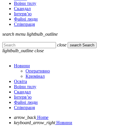
Воїни тилу
Скандал
Інтерв’ю
Файні люди
Співпраця
search
menu
lightbulb_outline
close
search
Search
lightbulb_outline
close
Новини
Оперативно
Кримінал
Освіта
Воїни тилу
Скандал
Інтерв’ю
Файні люди
Співпраця
arrow_back
Home
keyboard_arrow_right
Новини