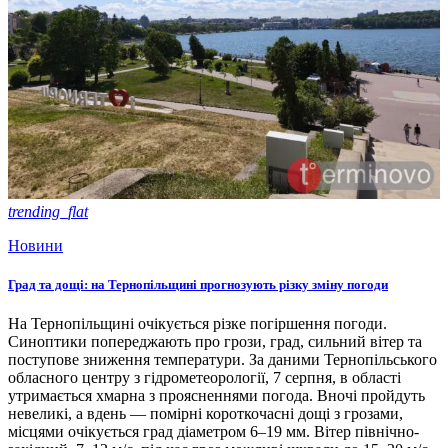
trending_flat
Новини
Град та дощі: на Тернопільщині прогнозують різку зміну погоди
На Тернопільщині очікується різке погіршення погоди.
Синоптики попереджають про грози, град, сильний вітер та
поступове зниження температури. За даними Тернопільського
обласного центру з гідрометеорології, 7 серпня, в області
утримається хмарна з проясненнями погода. Вночі пройдуть
невеликі, а вдень — помірні короткочасні дощі з грозами,
місцями очікується град діаметром 6–19 мм. Вітер північно-