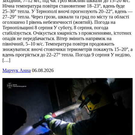
західний, 7–12 м/с, під час гроз можливі шквали до 15–20 м/с.
Нічна температура повітря становитиме 18–23°, вдень буде
25–30° тепла. У Тернополі вночі прогнозують 20–22°, вдень —
27–29° тепла. Через грози, шквали та град по місту та області
оголошено І рівень небезпечності (жовтий). Погода на
Тернопільщині 8 серпня У суботу, 8 серпня, погода
стабілізується. Очікується хмарність з проясненнями, істотних
опадів не передбачається. Вітер змінить напрямок на
північний, 5–10 м/с. Температура повітря продовжить
знижуватися: вночі стовпчики термометрів покажуть 15–20°, а
вдень прогріється до 22–27° тепла. Погода 9 серпня У неділю,
[…]
Марчук Анна
06.08.2026