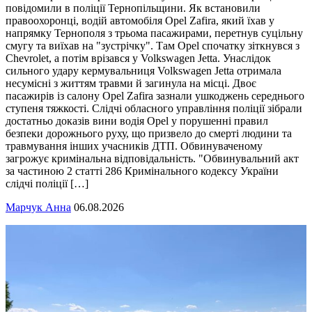
повідомили в поліції Тернопільщини. Як встановили
правоохоронці, водій автомобіля Opel Zafira, який їхав у
напрямку Тернополя з трьома пасажирами, перетнув суцільну
смугу та виїхав на "зустрічку". Там Opel спочатку зіткнувся з
Chevrolet, а потім врізався у Volkswagen Jetta. Унаслідок
сильного удару кермувальниця Volkswagen Jetta отримала
несумісні з життям травми й загинула на місці. Двоє
пасажирів із салону Opel Zafira зазнали ушкоджень середнього
ступеня тяжкості. Слідчі обласного управління поліції зібрали
достатньо доказів вини водія Opel у порушенні правил
безпеки дорожнього руху, що призвело до смерті людини та
травмування інших учасників ДТП. Обвинуваченому
загрожує кримінальна відповідальність. "Обвинувальний акт
за частиною 2 статті 286 Кримінального кодексу України
слідчі поліції […]
Марчук Анна
06.08.2026