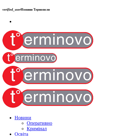
verified_user
Новини Тернополя
Новини
Оперативно
Кримінал
Освіта