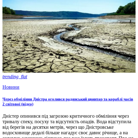
trending_flat
Новини
Через обміління Дністра оголився радянський цвинтар та кораблі часів
2 світової (відео)
Дністер опинився під загрозою критичного обміління через
тривалу спеку, посуху та відсутність опадів. Вода відступила
від берегів на десятки метрів, через що Дністровське
водосховище дедалі більше нагадує своє давнє річище, а на