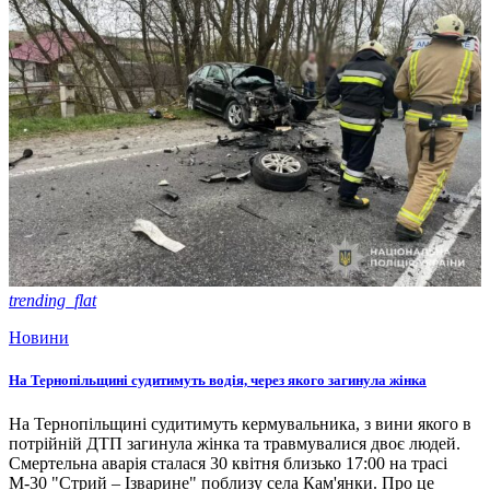
trending_flat
Новини
На Тернопільщині судитимуть водія, через якого загинула жінка
На Тернопільщині судитимуть кермувальника, з вини якого в
потрійній ДТП загинула жінка та травмувалися двоє людей.
Смертельна аварія сталася 30 квітня близько 17:00 на трасі
М-30 "Стрий – Ізварине" поблизу села Кам'янки. Про це