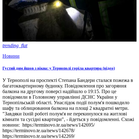
trending_flat
Новини
Густий дим йшов з вікна: у Тернополі горіла квартира (відео)
У Тернополі на проспекті Степана Бандери сталася пожежа в
багатоквартирному будинку. Повідомлення про загоряння
балкона на другому поверсі надійшло о 19:15. Про це
повідомили в Головному управлінні ДСНС України у
Тернопільській області. Унаслідок події полум'я пошкодило
шафу та облицювання балкона на площі 2 квадратні метри.
"Завдяки їхній роботі полум'я не перекинулося на житлові
кімнати та сусідні квартири", - йдеться у повідомленні. Схожі
новини: https://terminovo.te.ua/news/142695/
https://terminovo.te.ua/news/142678/
https://terminovo.te.ua/news/142269/