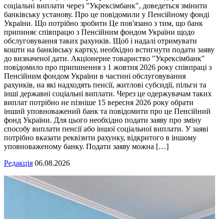
соціальні виплати через "Укрексімбанк", доведеться змінити
банківську установу. Про це повідомили у Пенсійному фонді
України. Що потрібно зробити Це пов'язано з тим, що банк
припиняє співпрацю з Пенсійним фондом України щодо
обслуговування таких рахунків. Щоб і надалі отримувати
кошти на банківську картку, необхідно встигнути подати заяву
до визначеної дати. Акціонерне товариство "Укрексімбанк"
повідомило про припинення з 1 жовтня 2026 року співпраці з
Пенсійним фондом України в частині обслуговування
рахунків, на які надходять пенсії, житлові субсидії, пільги та
інші державні соціальні виплати. Через це одержувачам таких
виплат потрібно не пізніше 15 вересня 2026 року обрати
інший уповноважений банк та повідомити про це Пенсійний
фонд України. Для цього необхідно подати заяву про зміну
способу виплати пенсії або іншої соціальної виплати. У заяві
потрібно вказати реквізити рахунку, відкритого в іншому
уповноваженому банку. Подати заяву можна […]
Редакція
06.08.2026