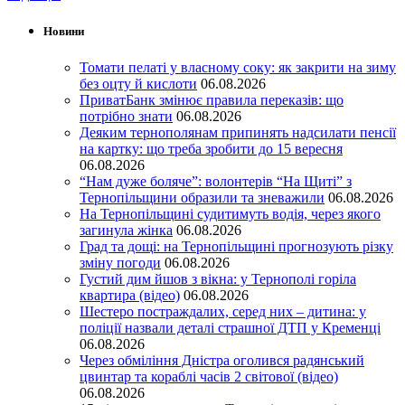
Новини
Томати пелаті у власному соку: як закрити на зиму
без оцту й кислоти
06.08.2026
ПриватБанк змінює правила переказів: що
потрібно знати
06.08.2026
Деяким тернополянам припинять надсилати пенсії
на картку: що треба зробити до 15 вересня
06.08.2026
“Нам дуже боляче”: волонтерів “На Щиті” з
Тернопільщини образили та зневажили
06.08.2026
На Тернопільщині судитимуть водія, через якого
загинула жінка
06.08.2026
Град та дощі: на Тернопільщині прогнозують різку
зміну погоди
06.08.2026
Густий дим йшов з вікна: у Тернополі горіла
квартира (відео)
06.08.2026
Шестеро постраждалих, серед них – дитина: у
поліції назвали деталі страшної ДТП у Кременці
06.08.2026
Через обміління Дністра оголився радянський
цвинтар та кораблі часів 2 світової (відео)
06.08.2026