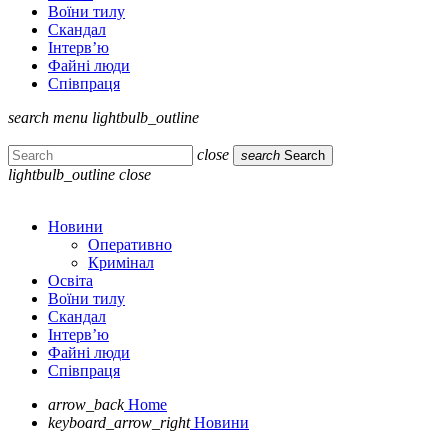
Воїни тилу
Скандал
Інтерв’ю
Файні люди
Співпраця
search
menu
lightbulb_outline
close
search
Search
lightbulb_outline
close
Новини
Оперативно
Кримінал
Освіта
Воїни тилу
Скандал
Інтерв’ю
Файні люди
Співпраця
arrow_back
Home
keyboard_arrow_right
Новини