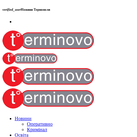
verified_user
Новини Тернополя
Новини
Оперативно
Кримінал
Освіта