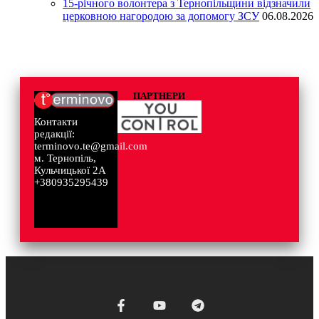
15-річного волонтера з Тернопільщини відзначили
церковною нагородою за допомогу ЗСУ
06.08.2026
ПАРТНЕРИ
Контакти
редакції:
terminovo.te@gmail.com
м. Тернопіль,
Кульчицької 2А
+380935295439