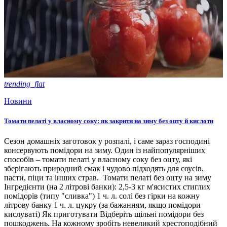
trending_flat
Новини
Томати пелаті у власному соку: як закрити на зиму без оцту й кислоти
Сезон домашніх заготовок у розпалі, і саме зараз господині
консервують помідори на зиму. Один із найпопулярніших
способів – томати пелаті у власному соку без оцту, які
зберігають природний смак і чудово підходять для соусів,
пасти, піци та інших страв. Томати пелаті без оцту на зиму
Інгредієнти (на 2 літрові банки): 2,5-3 кг м'ясистих стиглих
помідорів (типу "сливка") 1 ч. л. солі без гірки на кожну
літрову банку 1 ч. л. цукру (за бажанням, якщо помідори
кислуваті) Як приготувати Відберіть щільні помідори без
пошкоджень. На кожному зробіть невеликий хрестоподібний