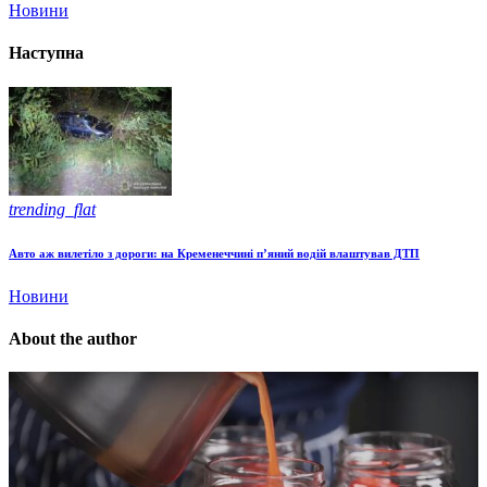
Новини
Наступна
trending_flat
Авто аж вилетіло з дороги: на Кременеччині п’яний водій влаштував ДТП
Новини
About the author