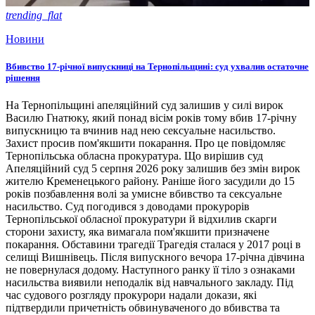
trending_flat
Новини
Вбивство 17-річної випускниці на Тернопільщині: суд ухвалив остаточне
рішення
На Тернопільщині апеляційний суд залишив у силі вирок
Василю Гнатюку, який понад вісім років тому вбив 17-річну
випускницю та вчинив над нею сексуальне насильство.
Захист просив пом'якшити покарання. Про це повідомляє
Тернопільська обласна прокуратура. Що вирішив суд
Апеляційний суд 5 серпня 2026 року залишив без змін вирок
жителю Кременецького району. Раніше його засудили до 15
років позбавлення волі за умисне вбивство та сексуальне
насильство. Суд погодився з доводами прокурорів
Тернопільської обласної прокуратури й відхилив скарги
сторони захисту, яка вимагала пом'якшити призначене
покарання. Обставини трагедії Трагедія сталася у 2017 році в
селищі Вишнівець. Після випускного вечора 17-річна дівчина
не повернулася додому. Наступного ранку її тіло з ознаками
насильства виявили неподалік від навчального закладу. Під
час судового розгляду прокурори надали докази, які
підтвердили причетність обвинуваченого до вбивства та