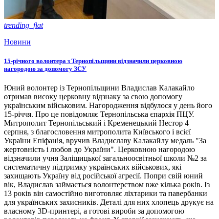
trending_flat
Новини
15-річного волонтера з Тернопільщини відзначили церковною
нагородою за допомогу ЗСУ
Юний волонтер із Тернопільщини Владислав Калакайло
отримав високу церковну відзнаку за свою допомогу
українським військовим. Нагородження відбулося у день його
15-річчя. Про це повідомляє Тернопільська єпархія ПЦУ.
Митрополит Тернопільський і Кременецький Нестор 4
серпня, з благословення митрополита Київського і всієї
України Епіфанія, вручив Владиславу Калакайлу медаль "За
жертовність і любов до України". Церковною нагородою
відзначили учня Заліщицької загальноосвітньої школи №2 за
систематичну підтримку українських військових, які
захищають Україну від російської агресії. Попри свій юний
вік, Владислав займається волонтерством вже кілька років. Із
13 років він самостійно виготовляє ліхтарики та павербанки
для українських захисників. Деталі для них хлопець друкує на
власному 3D-принтері, а готові вироби за допомогою