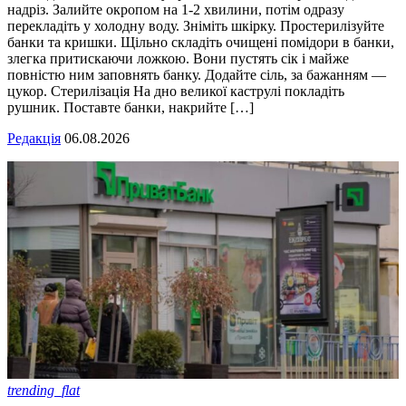
надріз. Залийте окропом на 1-2 хвилини, потім одразу
перекладіть у холодну воду. Зніміть шкірку. Простерилізуйте
банки та кришки. Щільно складіть очищені помідори в банки,
злегка притискаючи ложкою. Вони пустять сік і майже
повністю ним заповнять банку. Додайте сіль, за бажанням —
цукор. Стерилізація На дно великої каструлі покладіть
рушник. Поставте банки, накрийте […]
Редакція
06.08.2026
trending_flat