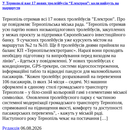
У Тернополі вже 17 нових тролейбусів “Електрон”: коли вийдуть на
маршрути
Тернопіль отримав всі 17 нових тролейбусів "Електрон". Про
це повідомляє Тернопільська міська рада. "Тернопіль отримав
усю партію нових низькопідлогових тролейбусів, закуплених
у межах проєкту за підтримки Європейського інвестиційного
банку. 9 сучасних тролейбусів уже курсують містом на
маршрутах №2 та №10. Ще 8 тролейбусів днями прийняли на
баланс КП «Тернопільелектротранс». Наразі вони проходять
необхідну підготовку та випробування перед виходом на
лінію", - йдеться у повідомленні. У нових тролейбусах є
кондиціонери, GPS-трекери, системи відеоспостереження,
інформаційні табло та відкидні пандуси для маломобільних
пасажирів. "Кожен тролейбус розрахований на перевезення
106 пасажирів, із яких 34 місця – сидячі. Усі машини
оформлені в єдиному стилі громадського транспорту
Тернополя – у біло-синій кольоровій гамі з елементами міської
символіки. Оновлення тролейбусного парку є частиною
системної модернізації громадського транспорту Тернополя,
спрямованої на підвищення якості, комфорту та доступності
пасажирських перевезень", - кажуть у міській раді.
Наступного року Тернопіль чекає на постачання […]
Редакція
06.08.2026