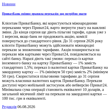
Новини
ПриватБанк змінює правила переказів: що потрібно знати
Клієнтам ПриватБанку, які користуються міжнародними
переказами через Приват24, варто звернути увагу на важливі
зміни. До кінця серпня ще діють пільгові тарифи, однак уже з
1 вересня, якщо банк не продовжить акцію, комісії
повернуться до стандартного рівня. До 31 серпня 2026 року
клієнти ПриватБанку можуть здійснювати міжнародні
перекази за зниженими тарифами. Акція поширюється на
перекази між картками через Приват24, повідомляється на
сайті банку. Наразі діють такі умови: переказ із картки
іноземного банку на картку ПриватБанку — 1% замість
стандартних 1,5%; переказ із валютної картки ПриватБанку на
закордонну картку — 1% (мінімум 50 грн) замість 2% (мінімум
50 грн). Скористатися пільговими тарифами до 31 серпня
можуть власники валютних карток ПриватБанку. Перекази
доступні через мобільний застосунок або вебверсію Приват24.
Мінімальна сума операції становить еквівалент 10 доларів, а
загальний місячний ліміт на перекази на закордонні картки —
100 тис. грн в еквіваленті.
Редакція
06.08.2026