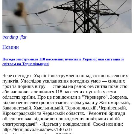
trending_flat
Новини
Негода знеструмила 118 населених пунктів в Україні: яка ситуація зі
світлом на Тернопільщині
Через негоду в Україні знеструмлено понад сотню населених
пунктів. Унаслідок ускладнення погодних умов — сильних
гроз та поривів вітру — станом на ранок без світла повністю
або частково залишилися 118 населених пунктів у семи
областях країни. Про це повідомили в "Укренерго". Зокрема,
відключення електропостачання зафіксували у Житомирській,
Закарпатській, Хмельницькій, Тернопільській, Чернівецькій,
Кіровоградській та Черкаській областях. "Ремонтні бригади
обленерго вже відновили пошкодження повітряних ліній
електропередачі", - йдеться у повідомленні. Схожі новини:
https://terminovo.te.ua/news/140531/