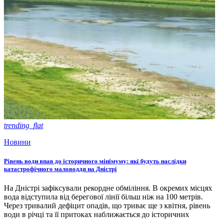
trending_flat
Новини
Рівень води впав до історичного мінімуму: які будуть наслідки
катастрофічного маловоддя на Дністрі
На Дністрі зафіксували рекордне обміління. В окремих місцях
вода відступила від берегової лінії більш ніж на 100 метрів.
Через тривалий дефіцит опадів, що триває ще з квітня, рівень
води в річці та її притоках наближається до історичних