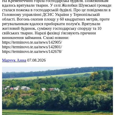
На Кременеччині горіла господарська будівля. Пожежникам
вдалось врятували тварин. У селі Жолобки Шумської громади
сталася пожежа в господарській будівлі. Про це повідомили в
Головному управлінні ДСНС України у Тернопільській
області. Вогонь охопив площу у 60 квадратних метрів, проте
рятувальникам вдалося приборкати полум'я. Врятували
житловий будинок, суміжну господарську споруду та 10
свійських тварин. Наразі фахівці з'ясовують причини
виникнення займання. Схожі новини:
https://terminovo.te.ua/news/142905/
https://terminovo.te.ua/news/142801/
https://terminovo.te.ua/news/142678/
Марчук Анна
07.08.2026