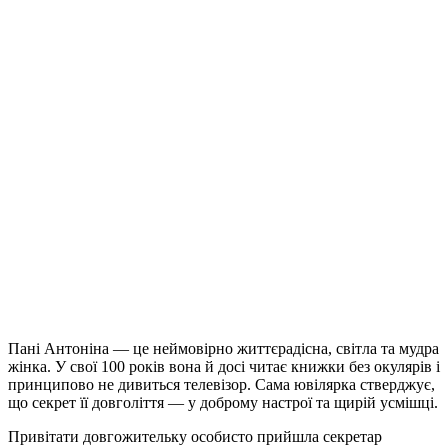
Пані Антоніна — це неймовірно життєрадісна, світла та мудра
жінка. У свої 100 років вона й досі читає книжки без окулярів і
принципово не дивиться телевізор. Сама ювілярка стверджує,
що секрет її довголіття — у доброму настрої та щирій усмішці.
Привітати довгожительку особисто прийшла секретар