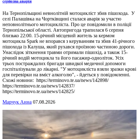
серйозна аварія
На Тернопільщині невнолітній мотоцикліст збив пішохода. У
селі Палашівка на Чортківщині сталася аварія за участю
неповнолітнього мотоцикліста. Про це повідомили в поліції
Тернопільської області. Автопригода трапилася 6 серпня
близько 22:00. 15-річний місцевий житель за кермом
мотоцикла Spark не впорався з керуванням та збив 41-річного
пішохода із Калуша, який рухався проїзною частиною дороги.
Унаслідок зіткнення травми отримали пішохід, а також 15-
річний водій мотоцикла та його пасажир-одноліток. Усіх
трьох постраждалих бригади швидкої медичної допомоги
госпіталізували до лікарні. "У мотоцикліста взяли зразки крові
для перевірки на вміст алкоголю", - йдеться у повідомленні.
Схожі новини: https://terminovo.te.ua/news/142898/
https://terminovo.te.ua/news/142837/
https://terminovo.te.ua/news/142825/
Марчук Анна
07.08.2026