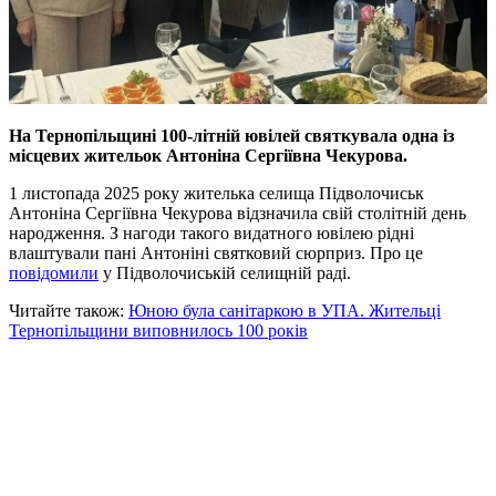
На Тернопільщині 100-літній ювілей святкувала одна із
місцевих жительок Антоніна Сергіївна Чекурова.
1 листопада 2025 року жителька селища Підволочиськ
Антоніна Сергіївна Чекурова відзначила свій столітній день
народження. З нагоди такого видатного ювілею рідні
влаштували пані Антоніні святковий сюрприз. Про це
повідомили
у Підволочиській селищній раді.
Читайте також:
Юною була санітаркою в УПА. Жительці
Тернопільщини виповнилось 100 років