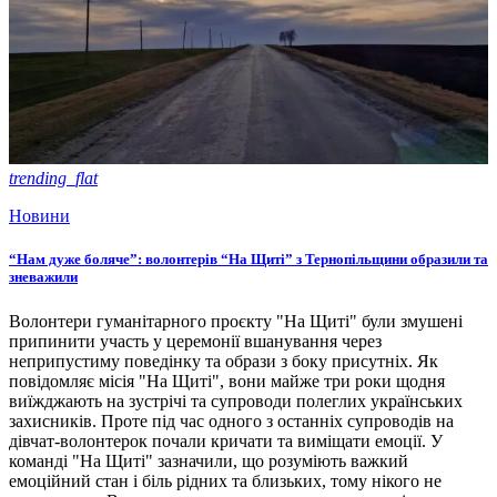
trending_flat
Новини
“Нам дуже боляче”: волонтерів “На Щиті” з Тернопільщини образили та
зневажили
Волонтери гуманітарного проєкту "На Щиті" були змушені
припинити участь у церемонії вшанування через
неприпустиму поведінку та образи з боку присутніх. Як
повідомляє місія "На Щиті", вони майже три роки щодня
виїжджають на зустрічі та супроводи полеглих українських
захисників. Проте під час одного з останніх супроводів на
дівчат-волонтерок почали кричати та виміщати емоції. У
команді "На Щиті" зазначили, що розуміють важкий
емоційний стан і біль рідних та близьких, тому нікого не