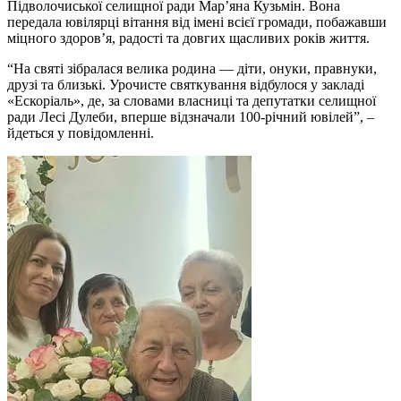
Підволочиської селищної ради Мар’яна Кузьмін. Вона
передала ювілярці вітання від імені всієї громади, побажавши
міцного здоров’я, радості та довгих щасливих років життя.
“На святі зібралася велика родина — діти, онуки, правнуки,
друзі та близькі. Урочисте святкування відбулося у закладі
«Ескоріаль», де, за словами власниці та депутатки селищної
ради Лесі Дулеби, вперше відзначали 100-річний ювілей”, –
йдеться у повідомленні.