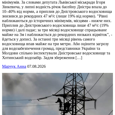
мінімумів. За словами депутата Львівської міськради Ігоря
Зінкевича, у липні водність річок басейну Дністра впала до
10–40% від норми, а приплив до Дністровського водосховища
знизився до рекордних 47 м³/с (лише 19% від норми). "Рівні
наближаються до історичних мінімумів, місцями - нижче них.
Приплив до Дністровського водосховища лише 47 м³/с (19%
норми) і далі падає; за три місяці водосховище спрацьоване
майже на 3м і наближається до рекордних низьких відміток", -
йдеться у дописі. За останні три місяці рівень самого
водосховища впав майже на три метри. Аби оцінити загрозу
для водозабезпечення громад, представники України та
Молдови спільно інспектували Дністровське водосховище та
Хотинський водозабір. Задля збереження […]
Марчук Анна
07.08.2026