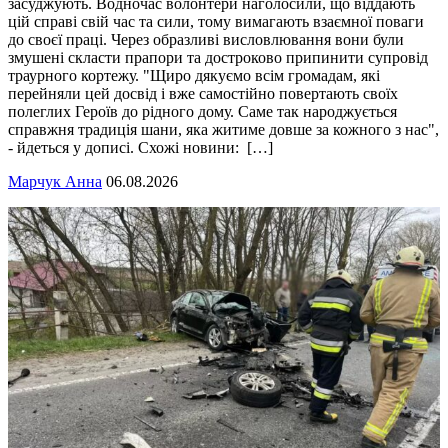
засуджують. Водночас волонтери наголосили, що віддають
цій справі свій час та сили, тому вимагають взаємної поваги
до своєї праці. Через образливі висловлювання вони були
змушені скласти прапори та достроково припинити супровід
траурного кортежу. "Щиро дякуємо всім громадам, які
перейняли цей досвід і вже самостійно повертають своїх
полеглих Героїв до рідного дому. Саме так народжується
справжня традиція шани, яка житиме довше за кожного з нас",
- йдеться у дописі. Схожі новини: […]
Марчук Анна
06.08.2026