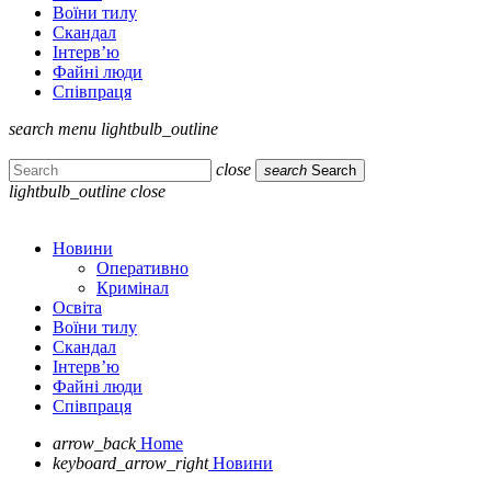
Воїни тилу
Скандал
Інтерв’ю
Файні люди
Співпраця
search
menu
lightbulb_outline
close
search
Search
lightbulb_outline
close
Новини
Оперативно
Кримінал
Освіта
Воїни тилу
Скандал
Інтерв’ю
Файні люди
Співпраця
arrow_back
Home
keyboard_arrow_right
Новини