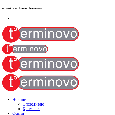
verified_user
Новини Тернополя
Новини
Оперативно
Кримінал
Освіта