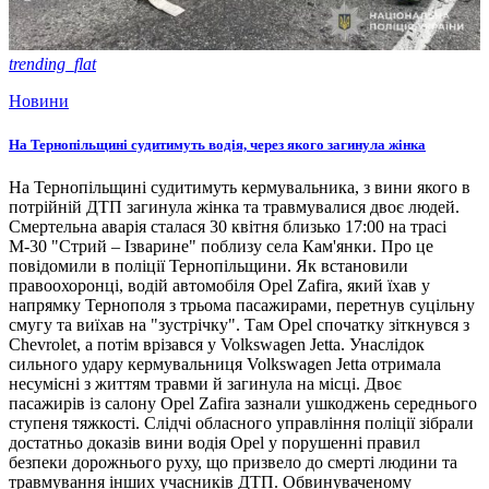
trending_flat
Новини
На Тернопільщині судитимуть водія, через якого загинула жінка
На Тернопільщині судитимуть кермувальника, з вини якого в
потрійній ДТП загинула жінка та травмувалися двоє людей.
Смертельна аварія сталася 30 квітня близько 17:00 на трасі
М-30 "Стрий – Ізварине" поблизу села Кам'янки. Про це
повідомили в поліції Тернопільщини. Як встановили
правоохоронці, водій автомобіля Opel Zafira, який їхав у
напрямку Тернополя з трьома пасажирами, перетнув суцільну
смугу та виїхав на "зустрічку". Там Opel спочатку зіткнувся з
Chevrolet, а потім врізався у Volkswagen Jetta. Унаслідок
сильного удару кермувальниця Volkswagen Jetta отримала
несумісні з життям травми й загинула на місці. Двоє
пасажирів із салону Opel Zafira зазнали ушкоджень середнього
ступеня тяжкості. Слідчі обласного управління поліції зібрали
достатньо доказів вини водія Opel у порушенні правил
безпеки дорожнього руху, що призвело до смерті людини та
травмування інших учасників ДТП. Обвинуваченому