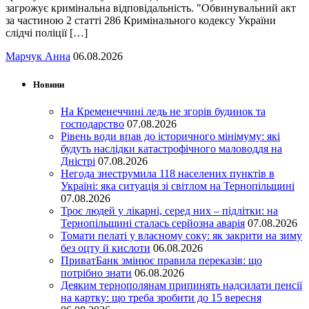
загрожує кримінальна відповідальність. "Обвинувальний акт
за частиною 2 статті 286 Кримінального кодексу України
слідчі поліції […]
Марчук Анна
06.08.2026
Новини
На Кременеччині ледь не згорів будинок та
господарство
07.08.2026
Рівень води впав до історичного мінімуму: які
будуть наслідки катастрофічного маловоддя на
Дністрі
07.08.2026
Негода знеструмила 118 населених пунктів в
Україні: яка ситуація зі світлом на Тернопільщині
07.08.2026
Троє людей у лікарні, серед них – підлітки: на
Тернопільщині сталась серйозна аварія
07.08.2026
Томати пелаті у власному соку: як закрити на зиму
без оцту й кислоти
06.08.2026
ПриватБанк змінює правила переказів: що
потрібно знати
06.08.2026
Деяким тернополянам припинять надсилати пенсії
на картку: що треба зробити до 15 вересня