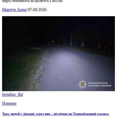
https://terminovo.te.ua/news/136538/
Марчук Анна
07.08.2026
trending_flat
Новини
Троє людей у лікарні, серед них – підлітки: на Тернопільщині сталась