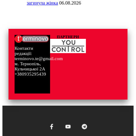
загинула жінка
06.08.2026
ПАРТНЕРИ
Контакти
редакції:
terminovo.te@gmail.com
м. Тернопіль,
Кульчицької 2А
+380935295439