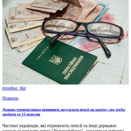
trending_flat
Новини
Деяким тернополянам припинять надсилати пенсії на картку: що треба
зробити до 15 вересня
Частині українців, які отримують пенсії та інші державні
соціальні виплати через "Укрексімбанк", доведеться змінити