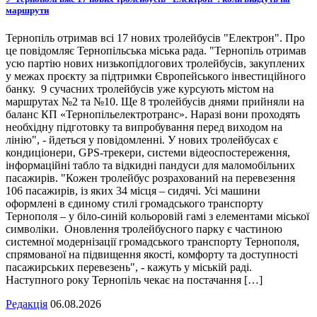
маршрути
Тернопіль отримав всі 17 нових тролейбусів "Електрон". Про
це повідомляє Тернопільська міська рада. "Тернопіль отримав
усю партію нових низькопідлогових тролейбусів, закуплених
у межах проєкту за підтримки Європейського інвестиційного
банку. 9 сучасних тролейбусів уже курсують містом на
маршрутах №2 та №10. Ще 8 тролейбусів днями прийняли на
баланс КП «Тернопільелектротранс». Наразі вони проходять
необхідну підготовку та випробування перед виходом на
лінію", - йдеться у повідомленні. У нових тролейбусах є
кондиціонери, GPS-трекери, системи відеоспостереження,
інформаційні табло та відкидні пандуси для маломобільних
пасажирів. "Кожен тролейбус розрахований на перевезення
106 пасажирів, із яких 34 місця – сидячі. Усі машини
оформлені в єдиному стилі громадського транспорту
Тернополя – у біло-синій кольоровій гамі з елементами міської
символіки. Оновлення тролейбусного парку є частиною
системної модернізації громадського транспорту Тернополя,
спрямованої на підвищення якості, комфорту та доступності
пасажирських перевезень", - кажуть у міській раді.
Наступного року Тернопіль чекає на постачання […]
Редакція
06.08.2026