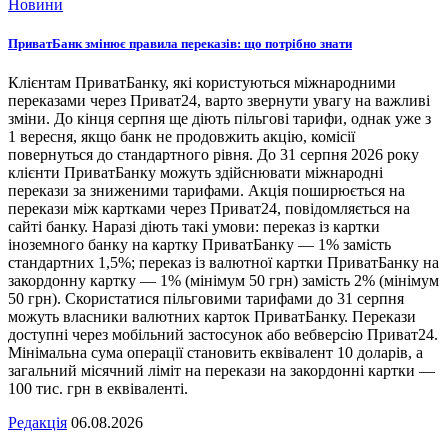
Новини
ПриватБанк змінює правила переказів: що потрібно знати
Клієнтам ПриватБанку, які користуються міжнародними
переказами через Приват24, варто звернути увагу на важливі
зміни. До кінця серпня ще діють пільгові тарифи, однак уже з
1 вересня, якщо банк не продовжить акцію, комісії
повернуться до стандартного рівня. До 31 серпня 2026 року
клієнти ПриватБанку можуть здійснювати міжнародні
перекази за зниженими тарифами. Акція поширюється на
перекази між картками через Приват24, повідомляється на
сайті банку. Наразі діють такі умови: переказ із картки
іноземного банку на картку ПриватБанку — 1% замість
стандартних 1,5%; переказ із валютної картки ПриватБанку на
закордонну картку — 1% (мінімум 50 грн) замість 2% (мінімум
50 грн). Скористатися пільговими тарифами до 31 серпня
можуть власники валютних карток ПриватБанку. Перекази
доступні через мобільний застосунок або вебверсію Приват24.
Мінімальна сума операції становить еквівалент 10 доларів, а
загальний місячний ліміт на перекази на закордонні картки —
100 тис. грн в еквіваленті.
Редакція
06.08.2026