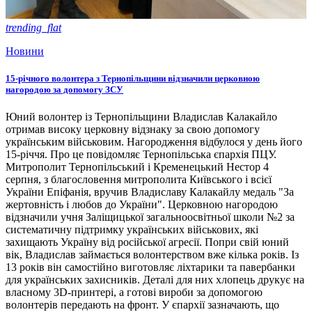
trending_flat
Новини
15-річного волонтера з Тернопільщини відзначили церковною
нагородою за допомогу ЗСУ
Юний волонтер із Тернопільщини Владислав Калакайло
отримав високу церковну відзнаку за свою допомогу
українським військовим. Нагородження відбулося у день його
15-річчя. Про це повідомляє Тернопільська єпархія ПЦУ.
Митрополит Тернопільський і Кременецький Нестор 4
серпня, з благословення митрополита Київського і всієї
України Епіфанія, вручив Владиславу Калакайлу медаль "За
жертовність і любов до України". Церковною нагородою
відзначили учня Заліщицької загальноосвітньої школи №2 за
систематичну підтримку українських військових, які
захищають Україну від російської агресії. Попри свій юний
вік, Владислав займається волонтерством вже кілька років. Із
13 років він самостійно виготовляє ліхтарики та павербанки
для українських захисників. Деталі для них хлопець друкує на
власному 3D-принтері, а готові вироби за допомогою
волонтерів передають на фронт. У єпархії зазначають, що