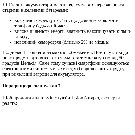
Літій-іонні акумулятори мають ряд суттєвих переваг перед
старими нікелевими батареями:
відсутність ефекту пам’яті, що дозволяє заряджати
телефон у будь-який час;
висока щільність енергії, здатність накопичувати більше
заряду;
невеликий саморозряд (близько 2% на місяць).
Водночас Li-ion батареї мають і обмеження. Вони чутливі до
перезаряду, надто високих струмів та температур понад 50
градусів Цельсія. Саме тому сучасні смартфони оснащуються
електронними системами захисту, які відключають зарядку
при виявленні загрози для акумулятора.
Поради щодо експлуатації
Щоб продовжити термін служби Li-ion батареї, експерти
радять: