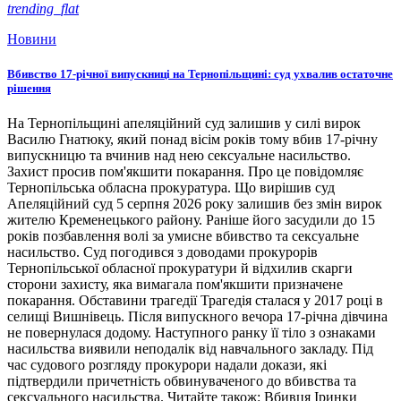
trending_flat
Новини
Вбивство 17-річної випускниці на Тернопільщині: суд ухвалив остаточне
рішення
На Тернопільщині апеляційний суд залишив у силі вирок
Василю Гнатюку, який понад вісім років тому вбив 17-річну
випускницю та вчинив над нею сексуальне насильство.
Захист просив пом'якшити покарання. Про це повідомляє
Тернопільська обласна прокуратура. Що вирішив суд
Апеляційний суд 5 серпня 2026 року залишив без змін вирок
жителю Кременецького району. Раніше його засудили до 15
років позбавлення волі за умисне вбивство та сексуальне
насильство. Суд погодився з доводами прокурорів
Тернопільської обласної прокуратури й відхилив скарги
сторони захисту, яка вимагала пом'якшити призначене
покарання. Обставини трагедії Трагедія сталася у 2017 році в
селищі Вишнівець. Після випускного вечора 17-річна дівчина
не повернулася додому. Наступного ранку її тіло з ознаками
насильства виявили неподалік від навчального закладу. Під
час судового розгляду прокурори надали докази, які
підтвердили причетність обвинуваченого до вбивства та
сексуального насильства. Читайте також: Вбивця Іринки