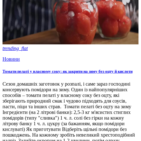
trending_flat
Новини
Томати пелаті у власному соку: як закрити на зиму без оцту й кислоти
Сезон домашніх заготовок у розпалі, і саме зараз господині
консервують помідори на зиму. Один із найпопулярніших
способів – томати пелаті у власному соку без оцту, які
зберігають природний смак і чудово підходять для соусів,
пасти, піци та інших страв. Томати пелаті без оцту на зиму
Інгредієнти (на 2 літрові банки): 2,5-3 кг м'ясистих стиглих
помідорів (типу "сливка") 1 ч. л. солі без гірки на кожну
літрову банку 1 ч. л. цукру (за бажанням, якщо помідори
кислуваті) Як приготувати Відберіть щільні помідори без
пошкоджень. На кожному зробіть невеликий хрестоподібний
надріз. Залийте окропом на 1-2 хвилини, потім одразу