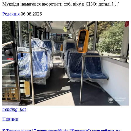
Мукоїди намагався вкоротити собі віку в СІЗО: деталі […]
Редакція
06.08.2026
trending_flat
Новини
У Тернополі вже 17 нових тролейбусів “Електрон”: коли вийдуть на