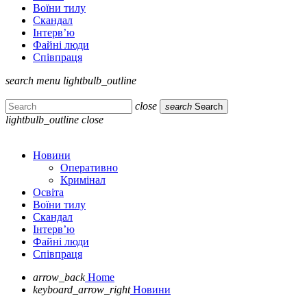
Воїни тилу
Скандал
Інтерв’ю
Файні люди
Співпраця
search
menu
lightbulb_outline
close
search
Search
lightbulb_outline
close
Новини
Оперативно
Кримінал
Освіта
Воїни тилу
Скандал
Інтерв’ю
Файні люди
Співпраця
arrow_back
Home
keyboard_arrow_right
Новини