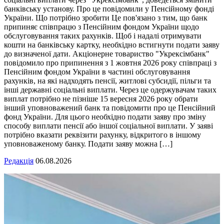
банківську установу. Про це повідомили у Пенсійному фонді
України. Що потрібно зробити Це пов'язано з тим, що банк
припиняє співпрацю з Пенсійним фондом України щодо
обслуговування таких рахунків. Щоб і надалі отримувати
кошти на банківську картку, необхідно встигнути подати заяву
до визначеної дати. Акціонерне товариство "Укрексімбанк"
повідомило про припинення з 1 жовтня 2026 року співпраці з
Пенсійним фондом України в частині обслуговування
рахунків, на які надходять пенсії, житлові субсидії, пільги та
інші державні соціальні виплати. Через це одержувачам таких
виплат потрібно не пізніше 15 вересня 2026 року обрати
інший уповноважений банк та повідомити про це Пенсійний
фонд України. Для цього необхідно подати заяву про зміну
способу виплати пенсії або іншої соціальної виплати. У заяві
потрібно вказати реквізити рахунку, відкритого в іншому
уповноваженому банку. Подати заяву можна […]
Редакція
06.08.2026