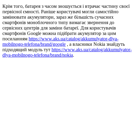
Крім того, батарея з часом зношується і втрачає частину своєї
первісної ємності. Раніше користувачі могли самостійно
замінювати акумулятори, зараз же більшість сучасних
смартфонів моноблочного типу вимагає звернення до
сервісних центрів для заміни батареї. Для користувачів
смартфонів Google можна підібрати акумулятор за цим
посиланням
https://www.aks.ua/catalog/akkumulyator-dlya-
mobilnogo-telefona/brand/google
, а власники Nokia знайдуть
підходящий модуль тут
https://www.aks.ua/catalog/akkumulyator-
dlya-mobilnogo-telefona/brand/nokia
.