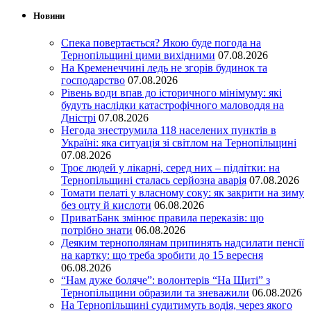
Новини
Спека повертається? Якою буде погода на
Тернопільщині цими вихідними
07.08.2026
На Кременеччині ледь не згорів будинок та
господарство
07.08.2026
Рівень води впав до історичного мінімуму: які
будуть наслідки катастрофічного маловоддя на
Дністрі
07.08.2026
Негода знеструмила 118 населених пунктів в
Україні: яка ситуація зі світлом на Тернопільщині
07.08.2026
Троє людей у лікарні, серед них – підлітки: на
Тернопільщині сталась серйозна аварія
07.08.2026
Томати пелаті у власному соку: як закрити на зиму
без оцту й кислоти
06.08.2026
ПриватБанк змінює правила переказів: що
потрібно знати
06.08.2026
Деяким тернополянам припинять надсилати пенсії
на картку: що треба зробити до 15 вересня
06.08.2026
“Нам дуже боляче”: волонтерів “На Щиті” з
Тернопільщини образили та зневажили
06.08.2026
На Тернопільщині судитимуть водія, через якого