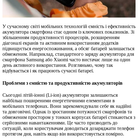
У сучасному світі мобільних технологій ємність і ефективність
акумулятора смартфона стає одним із ключових показників. Зі
збільшенням продуктивності процесорів, розширенням
діагоналі екранів та активним використанням додатків
підвищується енергоспоживання, а обсяг батарей залишається
обмеженим. Наприклад, стандартного заряду акумулятора для
смартфона Samsung або Xiaomi часто вистачає лише на один
день активного використання. Розгляньмо, чому так
відбувається і як працюють сучасні батареї.
Проблеми з ємністю та продуктивністю акумуляторів
Сьогодні літій-іонні (Li-ion) акумулятори залишаються
найбільш поширеними енергетичними елементами в
мобільних телефонах. Вони зарекомендували себе як надійні
та довговічні. Однак із зростанням потужності смартфонів та
обмеженим простором у тонких корпусах батареї стикаються з
серйозними навантаженнями. Це часто призводить до
ситуацій, коли користувачам доводиться дозаряджати телефон
протягом дня, навіть якщо він використовується помірно.