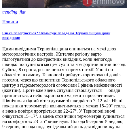
trending_flat
Новини
Спека повертається? Якою буде погода на Тернопільщині цими
вихідними
Цими вихідними Тернопільщина опиниться на межі двох
метеорологічних настроїв. Жителям регіону варто
підготуватися до контрастних вихідних, коли непогода
швидко поступиться місцем сухій та комфортній літній погоді.
Субота, 8 серпня, розпочнеться з примх стихії. Уночі по
області та в самому Тернополі пройдуть короткочасні дощі з
грозами, через що синоптики Тернопільського обласного
центру з гідрометеорології оголосили І рівень небезпечності
(жовтий). Проте вже вдень ситуація стабілізується — опади
припиняться, а небо вкриється хмарами з проясненнями.
Північно-західний вітер дутиме зі швидкістю 7–12 м/с. Нічні
показники термометрів коливатимуться в межах 15–20° тепла,
а вдень повітря прогріється до 22–27°. У Тернополі вночі
очікується 15–17°, а вдень стовпчики термометрів зупиняться
на комфортних 23–25° вище нуля. Погода 9 серпня У неділю,
9 серпня, погода подарує ідеальний день для відпочинку на