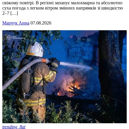
свіжому повітрі. В регіоні запанує малохмарна та абсолютно
суха погода з легким вітром змінних напрямків зі швидкістю
2–7 […]
Марчук Анна
07.08.2026
trending_flat