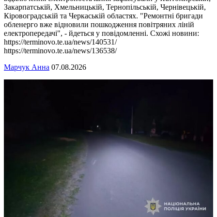
Закарпатській, Хмельницькій, Тернопільській, Чернівецькій,
Кіровоградській та Черкаській областях. "Ремонтні бригади
обленерго вже відновили пошкодження повітряних ліній
електропередачі", - йдеться у повідомленні. Схожі новини:
https://terminovo.te.ua/news/140531/
https://terminovo.te.ua/news/136538/
Марчук Анна
07.08.2026