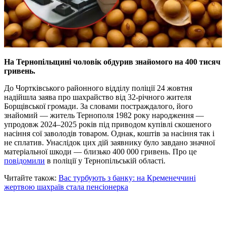
На Тернопільщині чоловік обдурив знайомого на 400 тисяч
гривень.
До Чортківського районного відділу поліції 24 жовтня
надійшла заява про шахрайство від 32-річного жителя
Борщівської громади. За словами постраждалого, його
знайомий — житель Тернополя 1982 року народження —
упродовж 2024–2025 років під приводом купівлі скошеного
насіння сої заволодів товаром. Однак, коштів за насіння так і
не сплатив. Унаслідок цих дій заявнику було завдано значної
матеріальної шкоди — близько 400 000 гривень. Про це
повідомили
в поліції у Тернопільській області.
Читайте також:
Вас турбують з банку: на Кременеччині
жертвою шахраїв стала пенсіонерка