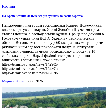
Новини
На Кременеччині ледь не згорів будинок та господарство
На Кременеччині горіла господарська будівля. Пожежникам
вдалось врятували тварин. У селі Жолобки Шумської громади
сталася пожежа в господарській будівлі. Про це повідомили в
Головному управлінні ДСНС України у Тернопільській
області. Вогонь охопив площу у 60 квадратних метрів, проте
рятувальникам вдалося приборкати полум'я. Врятували
житловий будинок, суміжну господарську споруду та 10
свійських тварин. Наразі фахівці з'ясовують причини
виникнення займання. Схожі новини:
https://terminovo.te.ua/news/142905/
https://terminovo.te.ua/news/142801/
https://terminovo.te.ua/news/142678/
Марчук Анна
07.08.2026