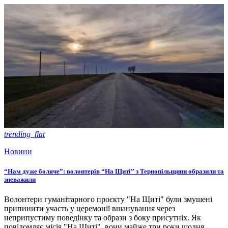
trending_flat
Новини
“Нам дуже боляче”: волонтерів “На Щиті” з Тернопільщини образили та
зневажили
Волонтери гуманітарного проєкту "На Щиті" були змушені
припинити участь у церемонії вшанування через
неприпустиму поведінку та образи з боку присутніх. Як
повідомляє місія "На Щиті", вони майже три роки щодня