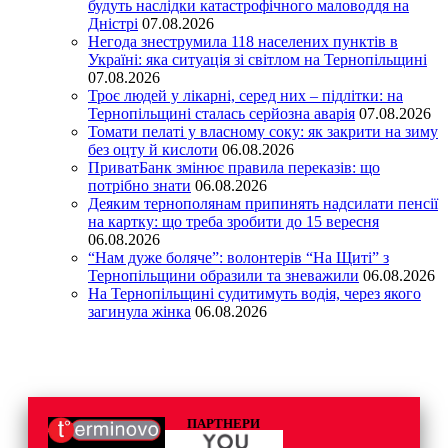
будуть наслідки катастрофічного маловоддя на
Дністрі
07.08.2026
Негода знеструмила 118 населених пунктів в
Україні: яка ситуація зі світлом на Тернопільщині
07.08.2026
Троє людей у лікарні, серед них – підлітки: на
Тернопільщині сталась серйозна аварія
07.08.2026
Томати пелаті у власному соку: як закрити на зиму
без оцту й кислоти
06.08.2026
ПриватБанк змінює правила переказів: що
потрібно знати
06.08.2026
Деяким тернополянам припинять надсилати пенсії
на картку: що треба зробити до 15 вересня
06.08.2026
“Нам дуже боляче”: волонтерів “На Щиті” з
Тернопільщини образили та зневажили
06.08.2026
На Тернопільщині судитимуть водія, через якого
загинула жінка
06.08.2026
ПАРТНЕРИ