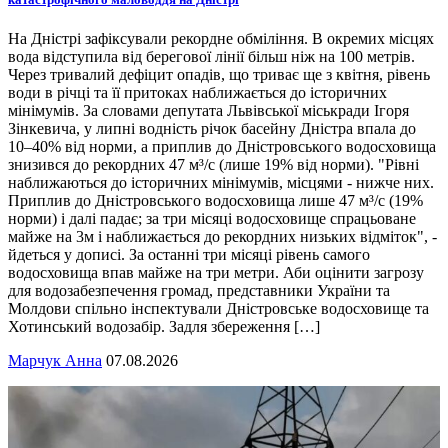
На Дністрі зафіксували рекордне обміління. В окремих місцях
вода відступила від берегової лінії більш ніж на 100 метрів.
Через тривалий дефіцит опадів, що триває ще з квітня, рівень
води в річці та її притоках наближається до історичних
мінімумів. За словами депутата Львівської міськради Ігоря
Зінкевича, у липні водність річок басейну Дністра впала до
10–40% від норми, а приплив до Дністровського водосховища
знизився до рекордних 47 м³/с (лише 19% від норми). "Рівні
наближаються до історичних мінімумів, місцями - нижче них.
Приплив до Дністровського водосховища лише 47 м³/с (19%
норми) і далі падає; за три місяці водосховище спрацьоване
майже на 3м і наближається до рекордних низьких відміток", -
йдеться у дописі. За останні три місяці рівень самого
водосховища впав майже на три метри. Аби оцінити загрозу
для водозабезпечення громад, представники України та
Молдови спільно інспектували Дністровське водосховище та
Хотинський водозабір. Задля збереження […]
Марчук Анна
07.08.2026