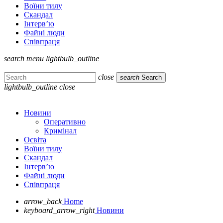
Воїни тилу
Скандал
Інтерв’ю
Файні люди
Співпраця
search
menu
lightbulb_outline
close
search
Search
lightbulb_outline
close
Новини
Оперативно
Кримінал
Освіта
Воїни тилу
Скандал
Інтерв’ю
Файні люди
Співпраця
arrow_back
Home
keyboard_arrow_right
Новини