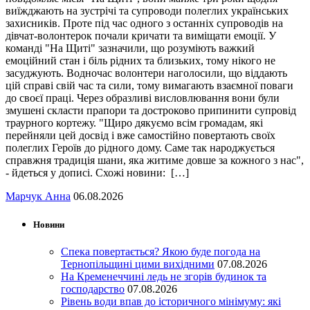
виїжджають на зустрічі та супроводи полеглих українських
захисників. Проте під час одного з останніх супроводів на
дівчат-волонтерок почали кричати та виміщати емоції. У
команді "На Щиті" зазначили, що розуміють важкий
емоційний стан і біль рідних та близьких, тому нікого не
засуджують. Водночас волонтери наголосили, що віддають
цій справі свій час та сили, тому вимагають взаємної поваги
до своєї праці. Через образливі висловлювання вони були
змушені скласти прапори та достроково припинити супровід
траурного кортежу. "Щиро дякуємо всім громадам, які
перейняли цей досвід і вже самостійно повертають своїх
полеглих Героїв до рідного дому. Саме так народжується
справжня традиція шани, яка житиме довше за кожного з нас",
- йдеться у дописі. Схожі новини: […]
Марчук Анна
06.08.2026
Новини
Спека повертається? Якою буде погода на
Тернопільщині цими вихідними
07.08.2026
На Кременеччині ледь не згорів будинок та
господарство
07.08.2026
Рівень води впав до історичного мінімуму: які