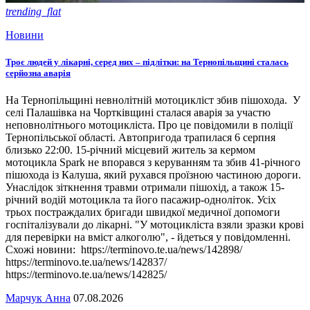
trending_flat
Новини
Троє людей у лікарні, серед них – підлітки: на Тернопільщині сталась
серйозна аварія
На Тернопільщині невнолітній мотоцикліст збив пішохода. У
селі Палашівка на Чортківщині сталася аварія за участю
неповнолітнього мотоцикліста. Про це повідомили в поліції
Тернопільської області. Автопригода трапилася 6 серпня
близько 22:00. 15-річний місцевий житель за кермом
мотоцикла Spark не впорався з керуванням та збив 41-річного
пішохода із Калуша, який рухався проїзною частиною дороги.
Унаслідок зіткнення травми отримали пішохід, а також 15-
річний водій мотоцикла та його пасажир-одноліток. Усіх
трьох постраждалих бригади швидкої медичної допомоги
госпіталізували до лікарні. "У мотоцикліста взяли зразки крові
для перевірки на вміст алкоголю", - йдеться у повідомленні.
Схожі новини: https://terminovo.te.ua/news/142898/
https://terminovo.te.ua/news/142837/
https://terminovo.te.ua/news/142825/
Марчук Анна
07.08.2026