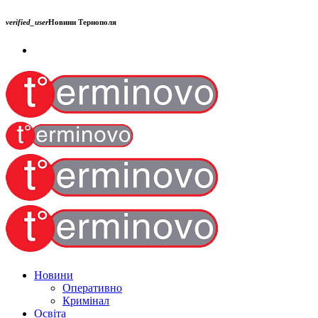
verified_user
Новини Тернополя
Новини
Оперативно
Кримінал
Освіта