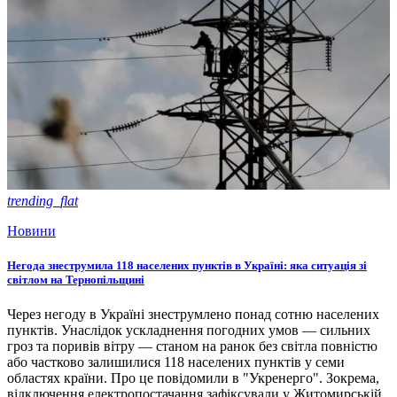
trending_flat
Новини
Негода знеструмила 118 населених пунктів в Україні: яка ситуація зі
світлом на Тернопільщині
Через негоду в Україні знеструмлено понад сотню населених
пунктів. Унаслідок ускладнення погодних умов — сильних
гроз та поривів вітру — станом на ранок без світла повністю
або частково залишилися 118 населених пунктів у семи
областях країни. Про це повідомили в "Укренерго". Зокрема,
відключення електропостачання зафіксували у Житомирській,