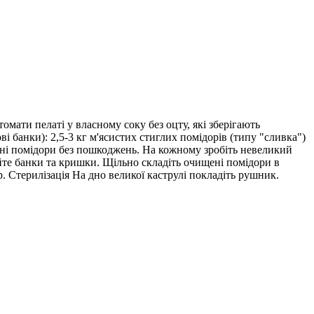
омати пелаті у власному соку без оцту, які зберігають
ві банки): 2,5-3 кг м'ясистих стиглих помідорів (типу "сливка")
ільні помідори без пошкоджень. На кожному зробіть невеликий
уйте банки та кришки. Щільно складіть очищені помідори в
. Стерилізація На дно великої каструлі покладіть рушник.