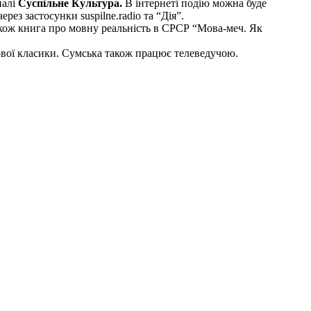
налі
Суспільне Культура.
В інтернеті подію можна буде
ез застосунки suspilne.radio та “Дія”.
акож книга про мовну реальність в СРСР “Мова-меч. Як
тової класики. Сумська також працює телеведучою.