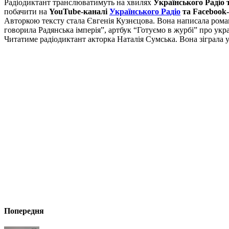
Радіодиктант транслюватимуть на хвилях
Українського Радіо 
побачити на
YouTube-каналі
Українського Радіо
та Facebook-
Авторкою тексту стала Євгенія Кузнєцова. Вона написала роман
говорила Радянська імперія”, артбук “Готуємо в журбі” про укра
Читатиме радіодиктант акторка Наталія Сумська. Вона зіграла у
Попередня