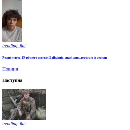
trending_flat
Розшукують 15-річного жителя Байківців, який зник дорогою із церкви
Новини
Наступна
trending_flat