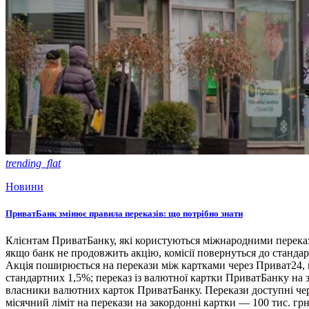
trending_flat
Новини
ПриватБанк змінює правила переказів: що потрібно знати
Клієнтам ПриватБанку, які користуються міжнародними переказа
якщо банк не продовжить акцію, комісії повернуться до станд
Акція поширюється на перекази між картками через Приват24, по
стандартних 1,5%; переказ із валютної картки ПриватБанку на 
власники валютних карток ПриватБанку. Перекази доступні чере
місячний ліміт на перекази на закордонні картки — 100 тис. грн