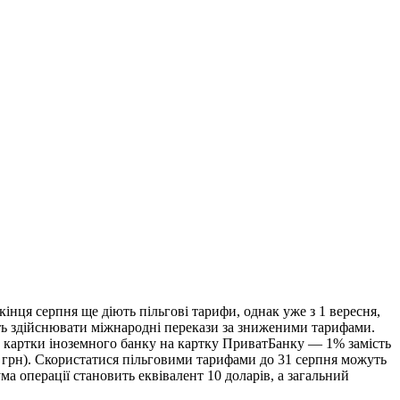
інця серпня ще діють пільгові тарифи, однак уже з 1 вересня,
уть здійснювати міжнародні перекази за зниженими тарифами.
із картки іноземного банку на картку ПриватБанку — 1% замість
0 грн). Скористатися пільговими тарифами до 31 серпня можуть
 операції становить еквівалент 10 доларів, а загальний