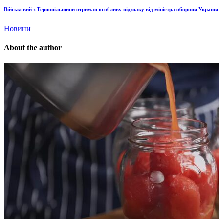
Військовий з Тернопільщини отримав особливу відзнаку від міністра оборони України
Новини
About the author