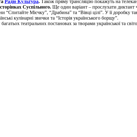
та
Радіо Культура
.
Також пряму трансляцію покажуть на телека
сторінках Суспільного.
Ще один варіант – прослухати диктант чер
и “Спитайте Мієчку”, “Драбина” та “Вівці цілі”. У її доробку т
їнські кулінарні звички та “Історія українського борщу”.
 багатьох театральних постановах за творами української та сві