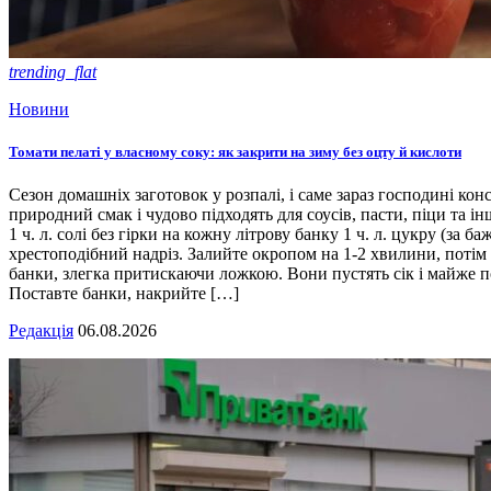
trending_flat
Новини
Томати пелаті у власному соку: як закрити на зиму без оцту й кислоти
Сезон домашніх заготовок у розпалі, і саме зараз господині кон
природний смак і чудово підходять для соусів, пасти, піци та ін
1 ч. л. солі без гірки на кожну літрову банку 1 ч. л. цукру (з
хрестоподібний надріз. Залийте окропом на 1-2 хвилини, потім 
банки, злегка притискаючи ложкою. Вони пустять сік і майже п
Поставте банки, накрийте […]
Редакція
06.08.2026