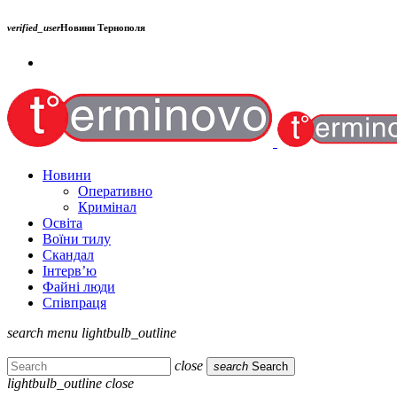
verified_user
Новини Тернополя
Новини
Оперативно
Кримінал
Освіта
Воїни тилу
Скандал
Інтерв’ю
Файні люди
Співпраця
search
menu
lightbulb_outline
close
search
Search
lightbulb_outline
close