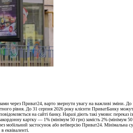
ми через Приват24, варто звернути увагу на важливі зміни. До к
артного рівня. До 31 серпня 2026 року клієнти ПриватБанку мож
відомляється на сайті банку. Наразі діють такі умови: переказ 
закордонну картку — 1% (мінімум 50 грн) замість 2% (мінімум 5
з мобільний застосунок або вебверсію Приват24. Мінімальна сума
 в еквіваленті.