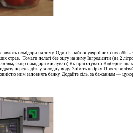
сервують помідори на зиму. Один із найпопулярніших способів – т
ших страв. Томати пелаті без оцту на зиму Інгредієнти (на 2 літро
а бажанням, якщо помідори кислуваті) Як приготувати Відберіть щ
одразу перекладіть у холодну воду. Зніміть шкірку. Простериліз
овністю ним заповнять банку. Додайте сіль, за бажанням — цукор