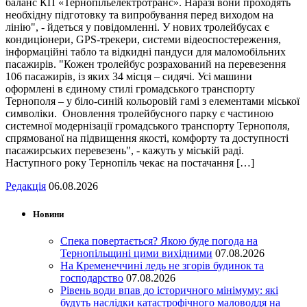
баланс КП «Тернопільелектротранс». Наразі вони проходять
необхідну підготовку та випробування перед виходом на
лінію", - йдеться у повідомленні. У нових тролейбусах є
кондиціонери, GPS-трекери, системи відеоспостереження,
інформаційні табло та відкидні пандуси для маломобільних
пасажирів. "Кожен тролейбус розрахований на перевезення
106 пасажирів, із яких 34 місця – сидячі. Усі машини
оформлені в єдиному стилі громадського транспорту
Тернополя – у біло-синій кольоровій гамі з елементами міської
символіки. Оновлення тролейбусного парку є частиною
системної модернізації громадського транспорту Тернополя,
спрямованої на підвищення якості, комфорту та доступності
пасажирських перевезень", - кажуть у міській раді.
Наступного року Тернопіль чекає на постачання […]
Редакція
06.08.2026
Новини
Спека повертається? Якою буде погода на
Тернопільщині цими вихідними
07.08.2026
На Кременеччині ледь не згорів будинок та
господарство
07.08.2026
Рівень води впав до історичного мінімуму: які
будуть наслідки катастрофічного маловоддя на