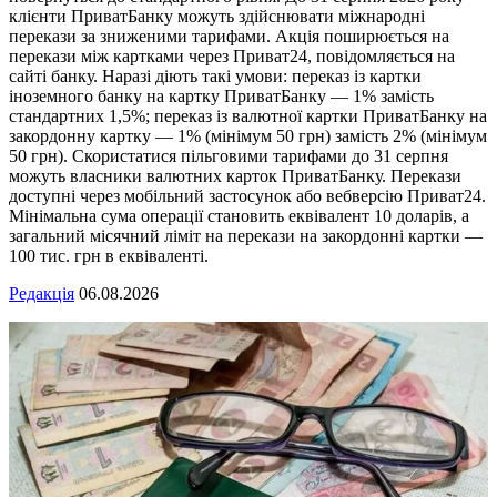
клієнти ПриватБанку можуть здійснювати міжнародні
перекази за зниженими тарифами. Акція поширюється на
перекази між картками через Приват24, повідомляється на
сайті банку. Наразі діють такі умови: переказ із картки
іноземного банку на картку ПриватБанку — 1% замість
стандартних 1,5%; переказ із валютної картки ПриватБанку на
закордонну картку — 1% (мінімум 50 грн) замість 2% (мінімум
50 грн). Скористатися пільговими тарифами до 31 серпня
можуть власники валютних карток ПриватБанку. Перекази
доступні через мобільний застосунок або вебверсію Приват24.
Мінімальна сума операції становить еквівалент 10 доларів, а
загальний місячний ліміт на перекази на закордонні картки —
100 тис. грн в еквіваленті.
Редакція
06.08.2026