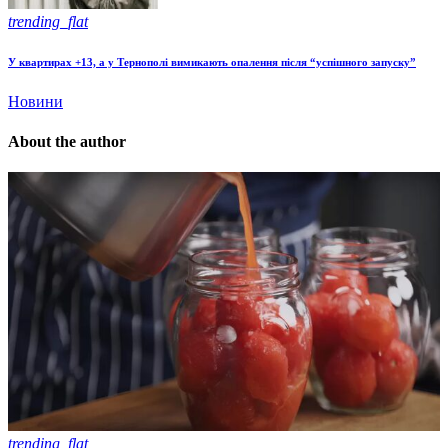
trending_flat
У квартирах +13, а у Тернополі вимикають опалення після “успішного запуску”
Новини
About the author
trending_flat