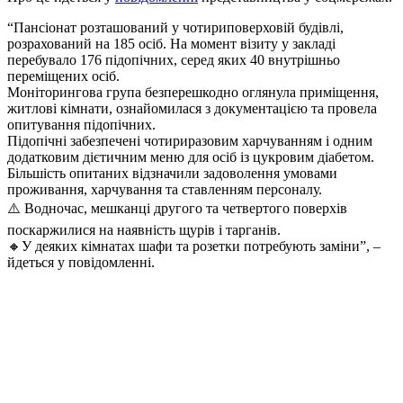
“Пансіонат розташований у чотириповерховій будівлі,
розрахований на 185 осіб. На момент візиту у закладі
перебувало 176 підопічних, серед яких 40 внутрішньо
переміщених осіб.
Моніторингова група безперешкодно оглянула приміщення,
житлові кімнати, ознайомилася з документацією та провела
опитування підопічних.
Підопічні забезпечені чотириразовим харчуванням і одним
додатковим дієтичним меню для осіб із цукровим діабетом.
Більшість опитаних відзначили задоволення умовами
проживання, харчування та ставленням персоналу.
⚠️ Водночас, мешканці другого та четвертого поверхів
поскаржилися на наявність щурів і тарганів.
🔸️У деяких кімнатах шафи та розетки потребують заміни”, –
йдеться у повідомленні.