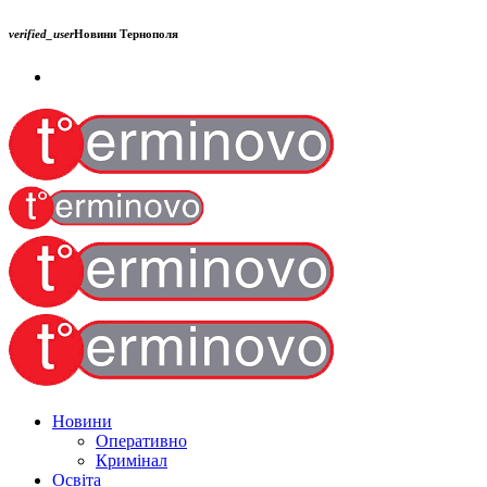
verified_user
Новини Тернополя
Новини
Оперативно
Кримінал
Освіта