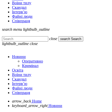
Воїни тилу
Скандал
Інтерв’ю
Файні люди
Співпраця
search
menu
lightbulb_outline
close
search
Search
lightbulb_outline
close
Новини
Оперативно
Кримінал
Освіта
Воїни тилу
Скандал
Інтерв’ю
Файні люди
Співпраця
arrow_back
Home
keyboard_arrow_right
Новини