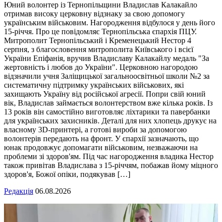
Юний волонтер із Тернопільщини Владислав Калакайло
отримав високу церковну відзнаку за свою допомогу
українським військовим. Нагородження відбулося у день його
15-річчя. Про це повідомляє Тернопільська єпархія ПЦУ.
Митрополит Тернопільський і Кременецький Нестор 4
серпня, з благословення митрополита Київського і всієї
України Епіфанія, вручив Владиславу Калакайлу медаль "За
жертовність і любов до України". Церковною нагородою
відзначили учня Заліщицької загальноосвітньої школи №2 за
систематичну підтримку українських військових, які
захищають Україну від російської агресії. Попри свій юний
вік, Владислав займається волонтерством вже кілька років. Із
13 років він самостійно виготовляє ліхтарики та павербанки
для українських захисників. Деталі для них хлопець друкує на
власному 3D-принтері, а готові вироби за допомогою
волонтерів передають на фронт. У єпархії зазначають, що
юнак продовжує допомагати військовим, незважаючи на
проблеми зі здоров'ям. Під час нагородження владика Нестор
також привітав Владислава з 15-річчям, побажав йому міцного
здоров'я, Божої опіки, подякував […]
Редакція
06.08.2026