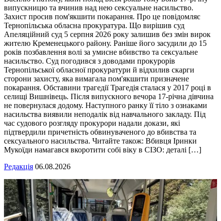
випускницю та вчинив над нею сексуальне насильство.
Захист просив пом'якшити покарання. Про це повідомляє
Тернопільська обласна прокуратура. Що вирішив суд
Апеляційний суд 5 серпня 2026 року залишив без змін вирок
жителю Кременецького району. Раніше його засудили до 15
років позбавлення волі за умисне вбивство та сексуальне
насильство. Суд погодився з доводами прокурорів
Тернопільської обласної прокуратури й відхилив скарги
сторони захисту, яка вимагала пом'якшити призначене
покарання. Обставини трагедії Трагедія сталася у 2017 році в
селищі Вишнівець. Після випускного вечора 17-річна дівчина
не повернулася додому. Наступного ранку її тіло з ознаками
насильства виявили неподалік від навчального закладу. Під
час судового розгляду прокурори надали докази, які
підтвердили причетність обвинуваченого до вбивства та
сексуального насильства. Читайте також: Вбивця Іринки
Мукоїди намагався вкоротити собі віку в СІЗО: деталі […]
Редакція
06.08.2026