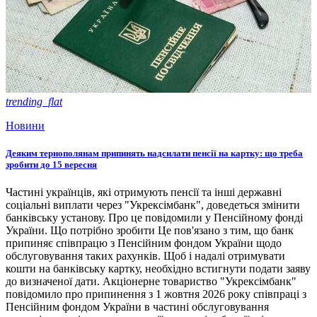
trending_flat
Новини
Деяким тернополянам припинять надсилати пенсії на картку: що треба
зробити до 15 вересня
Частині українців, які отримують пенсії та інші державні
соціальні виплати через "Укрексімбанк", доведеться змінити
банківську установу. Про це повідомили у Пенсійному фонді
України. Що потрібно зробити Це пов'язано з тим, що банк
припиняє співпрацю з Пенсійним фондом України щодо
обслуговування таких рахунків. Щоб і надалі отримувати
кошти на банківську картку, необхідно встигнути подати заяву
до визначеної дати. Акціонерне товариство "Укрексімбанк"
повідомило про припинення з 1 жовтня 2026 року співпраці з
Пенсійним фондом України в частині обслуговування