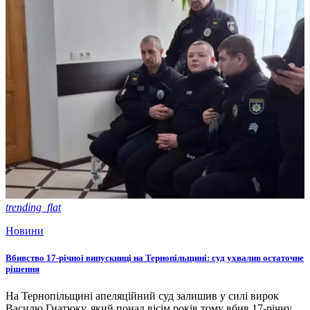
trending_flat
Новини
Вбивство 17-річної випускниці на Тернопільщині: суд ухвалив остаточне
рішення
На Тернопільщині апеляційний суд залишив у силі вирок
Василю Гнатюку, який понад вісім років тому вбив 17-річну