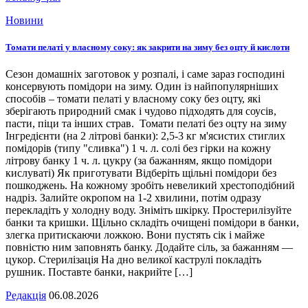
Новини
Томати пелаті у власному соку: як закрити на зиму без оцту й кислоти
Сезон домашніх заготовок у розпалі, і саме зараз господині
консервують помідори на зиму. Один із найпопулярніших
способів – томати пелаті у власному соку без оцту, які
зберігають природний смак і чудово підходять для соусів,
пасти, піци та інших страв. Томати пелаті без оцту на зиму
Інгредієнти (на 2 літрові банки): 2,5-3 кг м'ясистих стиглих
помідорів (типу "сливка") 1 ч. л. солі без гірки на кожну
літрову банку 1 ч. л. цукру (за бажанням, якщо помідори
кислуваті) Як приготувати Відберіть щільні помідори без
пошкоджень. На кожному зробіть невеликий хрестоподібний
надріз. Залийте окропом на 1-2 хвилини, потім одразу
перекладіть у холодну воду. Зніміть шкірку. Простерилізуйте
банки та кришки. Щільно складіть очищені помідори в банки,
злегка притискаючи ложкою. Вони пустять сік і майже
повністю ним заповнять банку. Додайте сіль, за бажанням —
цукор. Стерилізація На дно великої каструлі покладіть
рушник. Поставте банки, накрийте […]
Редакція
06.08.2026