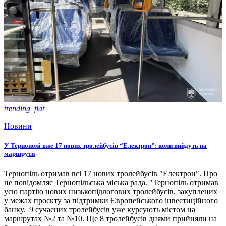
trending_flat
Новини
У Тернополі вже 17 нових тролейбусів “Електрон”: коли вийдуть на
маршрути
Тернопіль отримав всі 17 нових тролейбусів "Електрон". Про
це повідомляє Тернопільська міська рада. "Тернопіль отримав
усю партію нових низькопідлогових тролейбусів, закуплених
у межах проєкту за підтримки Європейського інвестиційного
банку. 9 сучасних тролейбусів уже курсують містом на
маршрутах №2 та №10. Ще 8 тролейбусів днями прийняли на