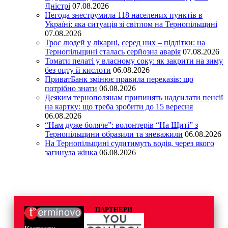
Дністрі
07.08.2026
Негода знеструмила 118 населених пунктів в
Україні: яка ситуація зі світлом на Тернопільщині
07.08.2026
Троє людей у лікарні, серед них – підлітки: на
Тернопільщині сталась серйозна аварія
07.08.2026
Томати пелаті у власному соку: як закрити на зиму
без оцту й кислоти
06.08.2026
ПриватБанк змінює правила переказів: що
потрібно знати
06.08.2026
Деяким тернополянам припинять надсилати пенсії
на картку: що треба зробити до 15 вересня
06.08.2026
“Нам дуже боляче”: волонтерів “На Щиті” з
Тернопільщини образили та зневажили
06.08.2026
На Тернопільщині судитимуть водія, через якого
загинула жінка
06.08.2026
ПАРТНЕРИ