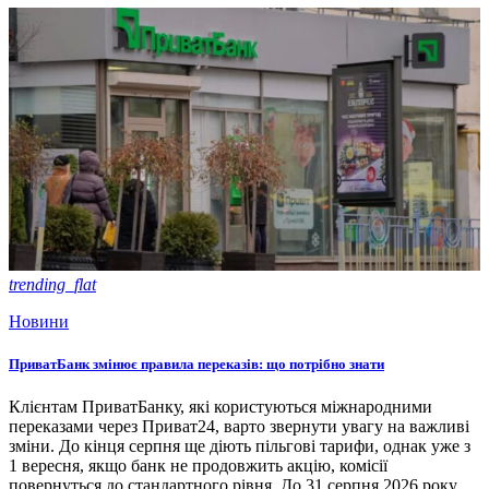
trending_flat
Новини
ПриватБанк змінює правила переказів: що потрібно знати
Клієнтам ПриватБанку, які користуються міжнародними
переказами через Приват24, варто звернути увагу на важливі
зміни. До кінця серпня ще діють пільгові тарифи, однак уже з
1 вересня, якщо банк не продовжить акцію, комісії
повернуться до стандартного рівня. До 31 серпня 2026 року