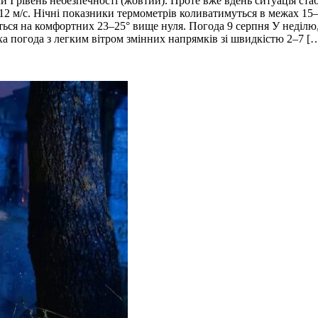
и І рівень небезпечності (жовтий). Проте вже вдень ситуація ста
2 м/с. Нічні показники термометрів коливатимуться в межах 15–2
ться на комфортних 23–25° вище нуля. Погода 9 серпня У неділю,
ха погода з легким вітром змінних напрямків зі швидкістю 2–7 [