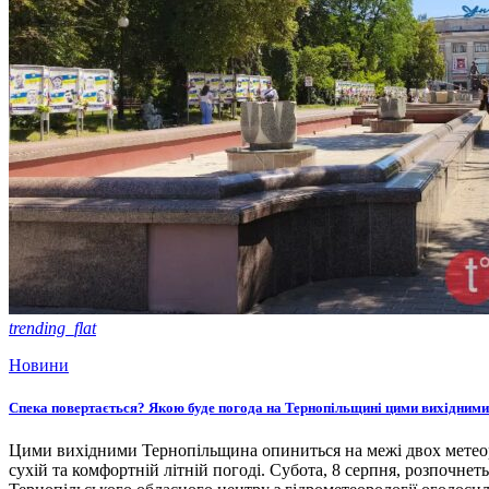
trending_flat
Новини
Спека повертається? Якою буде погода на Тернопільщині цими вихідними
Цими вихідними Тернопільщина опиниться на межі двох метеоро
сухій та комфортній літній погоді. Субота, 8 серпня, розпочнет