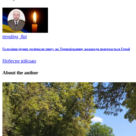
trending_flat
Голосіння рідних розірвали тишу: на Тернопільщину назавжди повертається Герой
Небесне військо
About the author