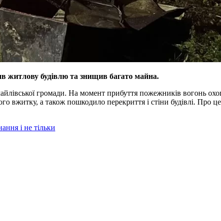
ив житлову будівлю та знищив багато майна.
имайлівської громади. На момент прибуття пожежників вогонь ох
ого вжитку, а також пошкодило перекриття і стіни будівлі. Про ц
ання і не тільки