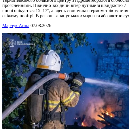
Тернопільського обласного центру з гідрометеорології оголосил
проясненнями. Північно-західний вітер дутиме зі швидкістю 7–1
вночі очікується 15–17°, а вдень стовпчики термометрів зупиня
свіжому повітрі. В регіоні запанує малохмарна та абсолютно су
Марчук Анна
07.08.2026