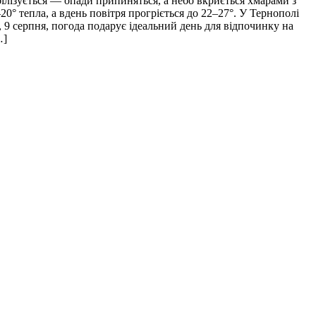
білізується — опади припиняться, а небо вкриється хмарами з
0° тепла, а вдень повітря прогріється до 22–27°. У Тернополі
 9 серпня, погода подарує ідеальний день для відпочинку на
…]