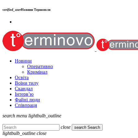
verified_user
Новини Тернополя
Новини
Оперативно
Кримінал
Освіта
Воїни тилу
Скандал
Інтерв’ю
Файні люди
Співпраця
search
menu
lightbulb_outline
close
search
Search
lightbulb_outline
close