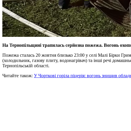
На Тернопільщині трапилась серйозна пожежа. Вогонь охоп
Пожежа сталась 20 жовтня близько 23:00 у селі Малі Бірки Гр
(холодильник, газову плиту, водонагрівач) та інші речі домашнь
Тернопільській області.
Читайте також:
У Чорткові горіла піцерія: вогонь знищив обладн