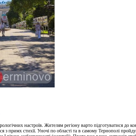
логічних настроїв. Жителям регіону варто підготуватися до ко
ься з примх стихії. Уночі по області та в самому Тернополі пройд