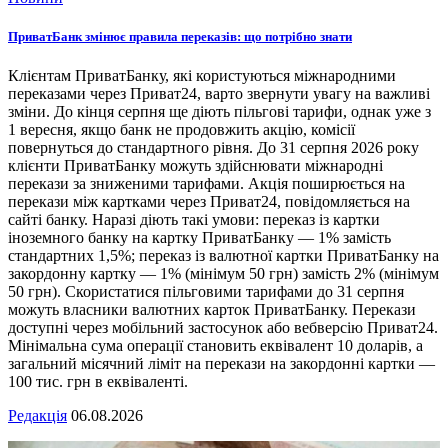
ПриватБанк змінює правила переказів: що потрібно знати
Клієнтам ПриватБанку, які користуються міжнародними
переказами через Приват24, варто звернути увагу на важливі
зміни. До кінця серпня ще діють пільгові тарифи, однак уже з
1 вересня, якщо банк не продовжить акцію, комісії
повернуться до стандартного рівня. До 31 серпня 2026 року
клієнти ПриватБанку можуть здійснювати міжнародні
перекази за зниженими тарифами. Акція поширюється на
перекази між картками через Приват24, повідомляється на
сайті банку. Наразі діють такі умови: переказ із картки
іноземного банку на картку ПриватБанку — 1% замість
стандартних 1,5%; переказ із валютної картки ПриватБанку на
закордонну картку — 1% (мінімум 50 грн) замість 2% (мінімум
50 грн). Скористатися пільговими тарифами до 31 серпня
можуть власники валютних карток ПриватБанку. Перекази
доступні через мобільний застосунок або вебверсію Приват24.
Мінімальна сума операції становить еквівалент 10 доларів, а
загальний місячний ліміт на перекази на закордонні картки —
100 тис. грн в еквіваленті.
Редакція
06.08.2026