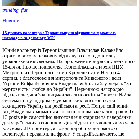
trending_flat
Новини
15-річного волонтера з Тернопільщини відзначили церковною
нагородою за допомогу ЗСУ
Юний волонтер із Тернопільщини Владислав Калакайло
отримав високу церковну відзнаку за свою допомогу
українським військовим. Нагородження відбулося у день його
15-річчя. Про це повідомляє Тернопільська єпархія ПЦУ.
Митрополит Тернопільський і Кременецький Нестор 4
серпня, з благословення митрополита Київського і всієї
України Епіфанія, вручив Владиславу Калакайлу медаль "За
жертовність і любов до України". Церковною нагородою
відзначили учня Заліщицької загальноосвітньої школи №2 за
систематичну підтримку українських військових, які
захищають Україну від російської агресії. Попри свій юний
вік, Владислав займається волонтерством вже кілька років. Із
13 років він самостійно виготовляє ліхтарики та павербанки
для українських захисників. Деталі для них хлопець друкує на
власному 3D-принтері, а готові вироби за допомогою
волонтерів передають на фронт. У єпархії зазначають, що