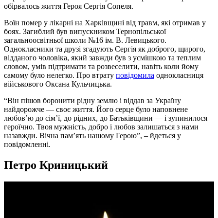
обірвалось життя Героя Сергія Сопеля.
Воїн помер у лікарні на Харківщині від травм, які отримав у
боях. Загиблий був випускником Тернопільської
загальноосвітньої школи №16 ім. В. Левицького.
Однокласники та друзі згадують Сергія як доброго, щирого,
відданого чоловіка, який завжди був з усмішкою та теплим
словом, умів підтримати та розвеселити, навіть коли йому
самому було нелегко. Про втрату
повідомила
однокласниця
військового Оксана Кульчицька.
“Він пішов боронити рідну землю і віддав за Україну
найдорожче — своє життя. Його серце було наповнене
любов’ю до сім’ї, до рідних, до Батьківщини — і зупинилося
героїчно. Твоя мужність, добро і любов залишаться з нами
назавжди. Вічна пам’ять нашому Герою”, – йдеться у
повідомленні.
Петро Криницький