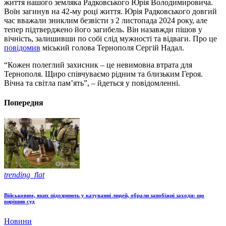
життя нашого земляка Радковського Юрія Володимировича.
Воїн загинув на 42-му році життя. Юрія Радковського довгий
час вважали зниклим безвісти з 2 листопада 2024 року, але
тепер підтверджено його загибель. Він назавжди пішов у
вічність, залишивши по собі слід мужності та відваги. Про це
повідомив
міський голова Тернополя Сергій Надал.
“Кожен полеглий захисник – це невимовна втрата для
Тернополя. Щиро співчуваємо рідним та близьким Героя.
Вічна та світла памʼять”, – йдеться у повідомленні.
Попередня
trending_flat
Військовим, яких підозрюють у катуванні людей, обрали запобіжні заходи: що
вирішив суд
Новини