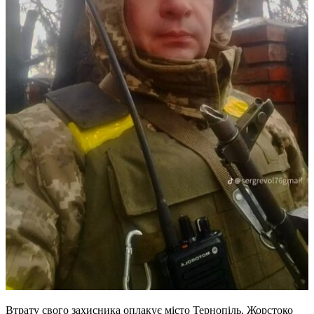
Втрату свого захисника оплакує місто Тернопіль. Жорстоко