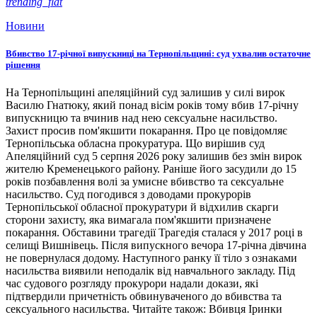
trending_flat
Новини
Вбивство 17-річної випускниці на Тернопільщині: суд ухвалив остаточне
рішення
На Тернопільщині апеляційний суд залишив у силі вирок
Василю Гнатюку, який понад вісім років тому вбив 17-річну
випускницю та вчинив над нею сексуальне насильство.
Захист просив пом'якшити покарання. Про це повідомляє
Тернопільська обласна прокуратура. Що вирішив суд
Апеляційний суд 5 серпня 2026 року залишив без змін вирок
жителю Кременецького району. Раніше його засудили до 15
років позбавлення волі за умисне вбивство та сексуальне
насильство. Суд погодився з доводами прокурорів
Тернопільської обласної прокуратури й відхилив скарги
сторони захисту, яка вимагала пом'якшити призначене
покарання. Обставини трагедії Трагедія сталася у 2017 році в
селищі Вишнівець. Після випускного вечора 17-річна дівчина
не повернулася додому. Наступного ранку її тіло з ознаками
насильства виявили неподалік від навчального закладу. Під
час судового розгляду прокурори надали докази, які
підтвердили причетність обвинуваченого до вбивства та
сексуального насильства. Читайте також: Вбивця Іринки