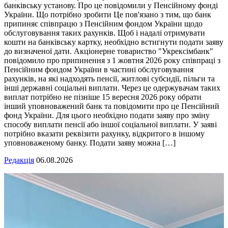
банківську установу. Про це повідомили у Пенсійному фонді
України. Що потрібно зробити Це пов'язано з тим, що банк
припиняє співпрацю з Пенсійним фондом України щодо
обслуговування таких рахунків. Щоб і надалі отримувати
кошти на банківську картку, необхідно встигнути подати заяву
до визначеної дати. Акціонерне товариство "Укрексімбанк"
повідомило про припинення з 1 жовтня 2026 року співпраці з
Пенсійним фондом України в частині обслуговування
рахунків, на які надходять пенсії, житлові субсидії, пільги та
інші державні соціальні виплати. Через це одержувачам таких
виплат потрібно не пізніше 15 вересня 2026 року обрати
інший уповноважений банк та повідомити про це Пенсійний
фонд України. Для цього необхідно подати заяву про зміну
способу виплати пенсії або іншої соціальної виплати. У заяві
потрібно вказати реквізити рахунку, відкритого в іншому
уповноваженому банку. Подати заяву можна […]
Редакція
06.08.2026