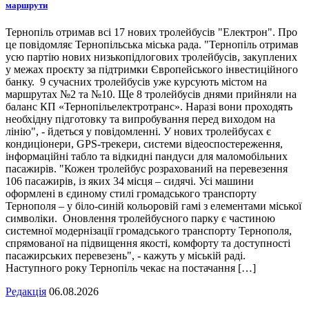
маршрути
Тернопіль отримав всі 17 нових тролейбусів "Електрон". Про
це повідомляє Тернопільська міська рада. "Тернопіль отримав
усю партію нових низькопідлогових тролейбусів, закуплених
у межах проєкту за підтримки Європейського інвестиційного
банку. 9 сучасних тролейбусів уже курсують містом на
маршрутах №2 та №10. Ще 8 тролейбусів днями прийняли на
баланс КП «Тернопільелектротранс». Наразі вони проходять
необхідну підготовку та випробування перед виходом на
лінію", - йдеться у повідомленні. У нових тролейбусах є
кондиціонери, GPS-трекери, системи відеоспостереження,
інформаційні табло та відкидні пандуси для маломобільних
пасажирів. "Кожен тролейбус розрахований на перевезення
106 пасажирів, із яких 34 місця – сидячі. Усі машини
оформлені в єдиному стилі громадського транспорту
Тернополя – у біло-синій кольоровій гамі з елементами міської
символіки. Оновлення тролейбусного парку є частиною
системної модернізації громадського транспорту Тернополя,
спрямованої на підвищення якості, комфорту та доступності
пасажирських перевезень", - кажуть у міській раді.
Наступного року Тернопіль чекає на постачання […]
Редакція
06.08.2026