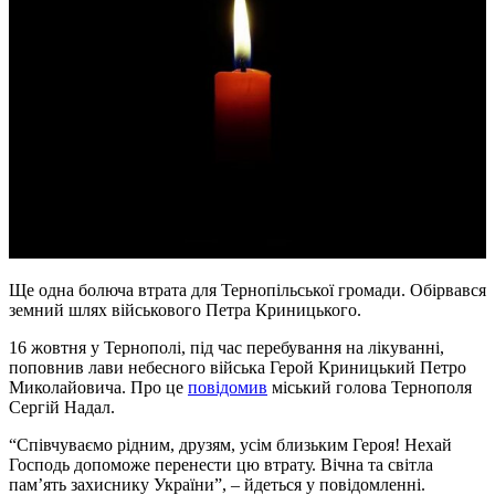
Ще одна болюча втрата для Тернопільської громади. Обірвався
земний шлях військового Петра Криницького.
16 жовтня у Тернополі, під час перебування на лікуванні,
поповнив лави небесного війська Герой Криницький Петро
Миколайовича. Про це
повідомив
міський голова Тернополя
Сергій Надал.
“Співчуваємо рідним, друзям, усім близьким Героя! Нехай
Господь допоможе перенести цю втрату. Вічна та світла
памʼять захиснику України”, – йдеться у повідомленні.