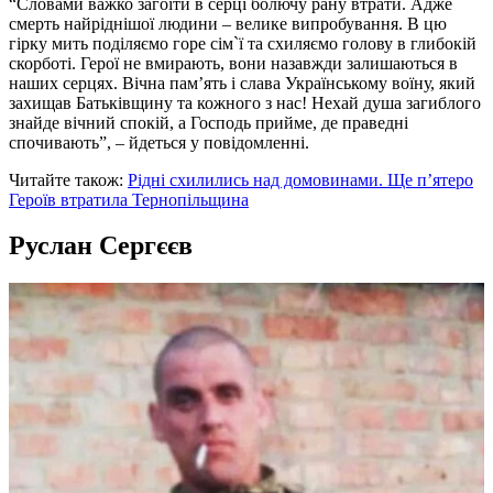
“Словами важко загоїти в серці болючу рану втрати. Адже
смерть найріднішої людини – велике випробування. В цю
гірку мить поділяємо горе сім`ї та схиляємо голову в глибокій
скорботі. Герої не вмирають, вони назавжди залишаються в
наших серцях. Вічна пам’ять і слава Українському воїну, який
захищав Батьківщину та кожного з нас! Нехай душа загиблого
знайде вічний спокій, а Господь прийме, де праведні
спочивають”, – йдеться у повідомленні.
Читайте також:
Рідні схилились над домовинами. Ще п’ятеро
Героїв втратила Тернопільщина
Руслан Сергєєв