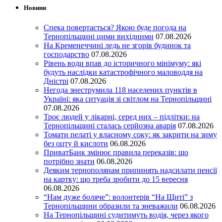
Новини
Спека повертається? Якою буде погода на
Тернопільщині цими вихідними
07.08.2026
На Кременеччині ледь не згорів будинок та
господарство
07.08.2026
Рівень води впав до історичного мінімуму: які
будуть наслідки катастрофічного маловоддя на
Дністрі
07.08.2026
Негода знеструмила 118 населених пунктів в
Україні: яка ситуація зі світлом на Тернопільщині
07.08.2026
Троє людей у лікарні, серед них – підлітки: на
Тернопільщині сталась серйозна аварія
07.08.2026
Томати пелаті у власному соку: як закрити на зиму
без оцту й кислоти
06.08.2026
ПриватБанк змінює правила переказів: що
потрібно знати
06.08.2026
Деяким тернополянам припинять надсилати пенсії
на картку: що треба зробити до 15 вересня
06.08.2026
“Нам дуже боляче”: волонтерів “На Щиті” з
Тернопільщини образили та зневажили
06.08.2026
На Тернопільщині судитимуть водія, через якого