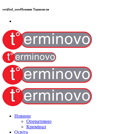
verified_user
Новини Тернополя
Новини
Оперативно
Кримінал
Освіта