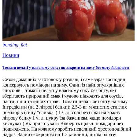
trending_flat
Новини
Томати пелаті у власному соку: як закрити на зиму без оцту й кислоти
Сезон домашніх заготовок у розпалі, і саме зараз господині
консервують помідори на зиму. Один із найпопулярніших
способів – томати пелаті у власному соку без оцту, які
зберігають природний смак і чудово підходять для соусів,
пасти, піци та інших страв. Томати пелаті без оцту на зиму
Інгредієнти (на 2 літрові банки): 2,5-3 кг м'ясистих стиглих
помідорів (типу "сливка") 1 ч. л. солі без гірки на кожну
літрову банку 1 ч. л. цукру (за бажанням, якщо помідори
кислуваті) Як приготувати Відберіть щільні помідори без
пошкоджень. На кожному зробіть невеликий хрестоподібний
надріз. Залийте окропом на 1-2 хвилини, потім одразу