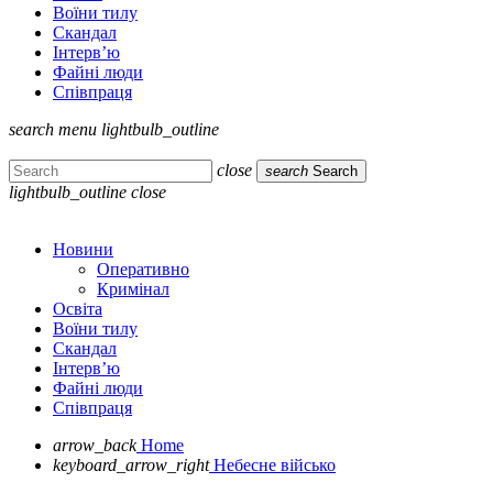
Воїни тилу
Скандал
Інтерв’ю
Файні люди
Співпраця
search
menu
lightbulb_outline
close
search
Search
lightbulb_outline
close
Новини
Оперативно
Кримінал
Освіта
Воїни тилу
Скандал
Інтерв’ю
Файні люди
Співпраця
arrow_back
Home
keyboard_arrow_right
Небесне військо