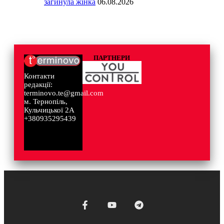
загинула жінка
06.08.2026
ПАРТНЕРИ
Контакти
редакції:
terminovo.te@gmail.com
м. Тернопіль,
Кульчицької 2А
+380935295439