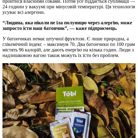
пройтися власними соками. Потім усе піддається сублімації —
24 години у вакуумі при мінусовій температурі. Ця технологія
усуває всі алергени.
“Людина, яка ніколи не їла полуницю через алергію, може
запросто їсти наш батончик”, — каже підприємець.
У батончиках немає штучної фруктози. Є лише природна, а
глікемічний індекс – максимум 70. Два батончики по 100 грам
містять 96 калорій, але дають енергію на кілька годин. Люди з
надлишковою вагою також можуть їх їсти без проблем.