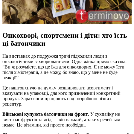
Онкохворі, спортсмени і діти: хто їсть
ці батончики
На виставках до подружжя тричі підходили люди з
онкологічними захворюваннями. Одна жінка прямо сказала:
“Ви ж розумієте, що це їжа для онкохворих. Я не можу їсти
після хіміотерапії, а це можу, бо знаю, що у мене не буде
реакції”.
Це наштовхнуло на думку розширювати асортимент і
вказувати на упаковці, для кого призначений конкретний
продукт. Зараз вони працюють над розробкою різних
рецептур.
Військові купують батончики на фронт
. У сухпайку не
вистачає фруктів та ягід — він важкий, а таких речей там
немає. Це вітаміни, які просто необхідні.