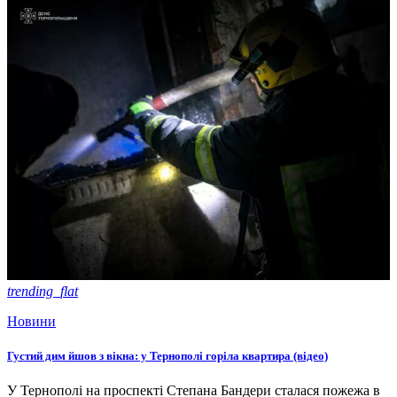
trending_flat
Новини
Густий дим йшов з вікна: у Тернополі горіла квартира (відео)
У Тернополі на проспекті Степана Бандери сталася пожежа в