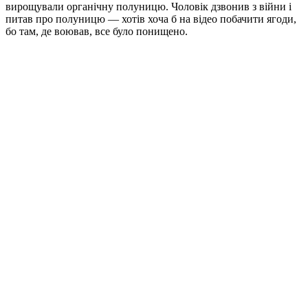
вирощували органічну полуницю. Чоловік дзвонив з війни і
питав про полуницю — хотів хоча б на відео побачити ягоди,
бо там, де воював, все було понищено.