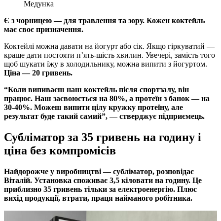
Медунка
Є з чорницею — для травлення та зору. Кожен коктейль
має своє призначення.
Коктейлі можна давати на йогурт або сік. Якщо гіркуватий —
краще дати постояти п’ять-шість хвилин. Увечері, замість того
щоб шукати їжу в холодильнику, можна випити з йогуртом.
Ціна — 20 гривень.
“Коли випиваєш наш коктейль після спортзалу, він
працює. Наш засвоюється на 80%, а протеїн з банок — на
30-40%. Можеш випити цілу кружку протеїну, але
результат буде такий самий”, — стверджує підприємець.
Субліматор за 35 гривень на годину і
ціна без компромісів
Найдорожче у виробництві — субліматор, розповідає
Віталій. Установка споживає 3,5 кіловати на годину. Це
приблизно 35 гривень тільки за електроенергію. Плюс
вихід продукції, втрати, праця найманого робітника.