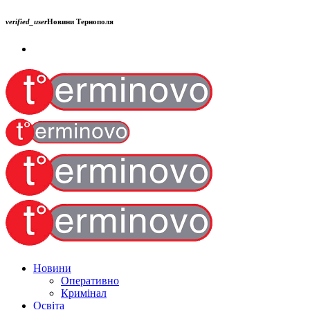
verified_user
Новини Тернополя
Новини
Оперативно
Кримінал
Освіта