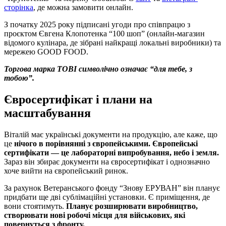
сторінка
, де можна замовити онлайн.
З початку 2025 року підписані угоди про співпрацю з
проєктом Євгена Клопотенка “100 шоп” (онлайн-магазин
відомого кулінара, де зібрані найкращі локальні виробники) та
мережею GOOD FOOD.
Торгова марка TOBI символічно означає “для тебе, з
тобою”.
Євросертифікат і плани на
масштабування
Віталій має українські документи на продукцію, але каже, що
це
нічого в порівнянні з європейськими.
Європейські
сертифікати — це лабораторні випробування, небо і земля.
Зараз він збирає документи на євросертифікат і однозначно
хоче вийти на європейський ринок.
За рахунок Ветеранського фонду “Знову ЕРУВАН” він планує
придбати ще дві сублімаційні установки. Є приміщення, де
вони стоятимуть.
Планує розширювати виробництво,
створювати нові робочі місця для військових, які
повернуться з фронту.