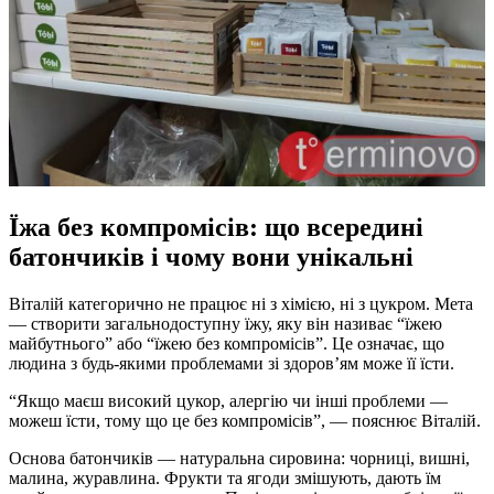
Їжа без компромісів: що всередині
батончиків і чому вони унікальні
Віталій категорично не працює ні з хімією, ні з цукром. Мета
— створити загальнодоступну їжу, яку він називає “їжею
майбутнього” або “їжею без компромісів”. Це означає, що
людина з будь-якими проблемами зі здоров’ям може її їсти.
“Якщо маєш високий цукор, алергію чи інші проблеми —
можеш їсти, тому що це без компромісів”, — пояснює Віталій.
Основа батончиків — натуральна сировина: чорниці, вишні,
малина, журавлина. Фрукти та ягоди змішують, дають їм