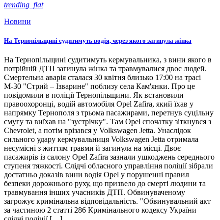
trending_flat
Новини
На Тернопільщині судитимуть водія, через якого загинула жінка
На Тернопільщині судитимуть кермувальника, з вини якого в
потрійній ДТП загинула жінка та травмувалися двоє людей.
Смертельна аварія сталася 30 квітня близько 17:00 на трасі
М-30 "Стрий – Ізварине" поблизу села Кам'янки. Про це
повідомили в поліції Тернопільщини. Як встановили
правоохоронці, водій автомобіля Opel Zafira, який їхав у
напрямку Тернополя з трьома пасажирами, перетнув суцільну
смугу та виїхав на "зустрічку". Там Opel спочатку зіткнувся з
Chevrolet, а потім врізався у Volkswagen Jetta. Унаслідок
сильного удару кермувальниця Volkswagen Jetta отримала
несумісні з життям травми й загинула на місці. Двоє
пасажирів із салону Opel Zafira зазнали ушкоджень середнього
ступеня тяжкості. Слідчі обласного управління поліції зібрали
достатньо доказів вини водія Opel у порушенні правил
безпеки дорожнього руху, що призвело до смерті людини та
травмування інших учасників ДТП. Обвинуваченому
загрожує кримінальна відповідальність. "Обвинувальний акт
за частиною 2 статті 286 Кримінального кодексу України
слідчі поліції […]