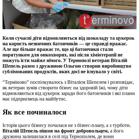
Коли сучасні діти відмовляються від шоколаду та цукерок
на користь незвичних батончиків — це справді вражає.
Але ще більше вражає те, що ці батончики стали
порятунком для онкохворих, які після хіміотерапії не
можуть їсти майже нічого. У Тернополі ветеран Віталій
Шепель разом з дружиною Ольгою створив виробництво
сублімованих продуктів, яких досі не існувало у світі.
“Терміново” поспілкувалось з Віталієм Шепелем і розповідає,
як ветеран зумів створити бізнес на здоровій їжі, чому діти
відмовляються від цукерок заради його батончиків і які плани
має підприємець на майбутнє.
Як все починалося
Історія цього бізнесу почалася не з бізнес-плану, а з турботи.
Віталій Шепель пішов на фронт добровольцем,
а його
дружина залишилася в селі під Тернополем, де вони