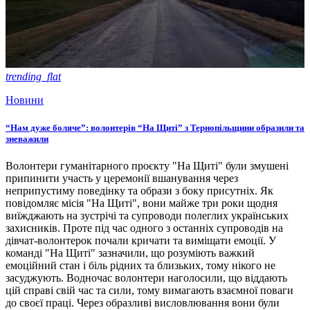
trending_flat
Новини
“Нам дуже боляче”: волонтерів “На Щиті” з Тернопільщини образили та
зневажили
Волонтери гуманітарного проєкту "На Щиті" були змушені
припинити участь у церемонії вшанування через
неприпустиму поведінку та образи з боку присутніх. Як
повідомляє місія "На Щиті", вони майже три роки щодня
виїжджають на зустрічі та супроводи полеглих українських
захисників. Проте під час одного з останніх супроводів на
дівчат-волонтерок почали кричати та виміщати емоції. У
команді "На Щиті" зазначили, що розуміють важкий
емоційний стан і біль рідних та близьких, тому нікого не
засуджують. Водночас волонтери наголосили, що віддають
цій справі свій час та сили, тому вимагають взаємної поваги
до своєї праці. Через образливі висловлювання вони були