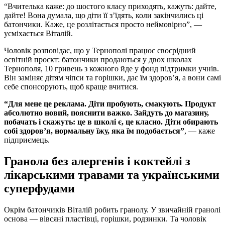
“Вчителька каже: до шостого класу приходять, кажуть: дайте,
дайте! Вона думала, що діти її з’їдять, коли закінчились ці
батончики. Каже, це розлітається просто неймовірно”, —
усміхається Віталій.
Чоловік розповідає, що у Тернополі працює своєрідний
освітній проєкт: батончики продаються у двох школах
Тернополя, 10 гривень з кожного йде у фонд підтримки учнів.
Він заміняє дітям чіпси та горішки, дає їм здоров’я, а вони самі
себе спонсорують, щоб краще вчитися.
“Для мене це реклама. Діти пробують, смакують. Продукт
абсолютно новий, пояснити важко. Зайдуть до магазину,
побачать і скажуть: це в школі є, це класно. Діти обирають
собі здоров’я, нормальну їжу, яка їм подобається”
, — каже
підприємець.
Гранола без алергенів і коктейлі з
лікарськими травами та українськими
суперфудами
Окрім батончиків Віталій робить гранолу. У звичайній гранолі
основа — вівсяні пластівці, горішки, родзинки. Та чоловік