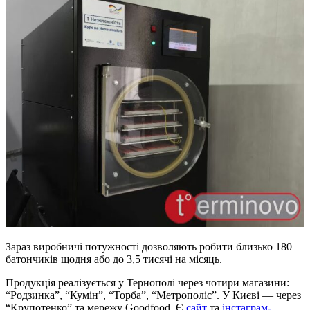
Зараз виробничі потужності дозволяють робити близько 180
батончиків щодня або до 3,5 тисячі на місяць.
Продукція реалізується у Тернополі через чотири магазини:
“Родзинка”, “Кумін”, “Торба”, “Метрополіс”. У Києві — через
“Крупотенко” та мережу Goodfood. Є
сайт
та
інстаграм-