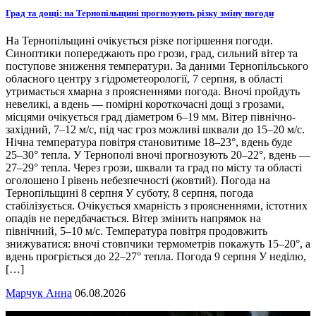
Град та дощі: на Тернопільщині прогнозують різку зміну погоди
На Тернопільщині очікується різке погіршення погоди.
Синоптики попереджають про грози, град, сильний вітер та
поступове зниження температури. За даними Тернопільського
обласного центру з гідрометеорології, 7 серпня, в області
утримається хмарна з проясненнями погода. Вночі пройдуть
невеликі, а вдень — помірні короткочасні дощі з грозами,
місцями очікується град діаметром 6–19 мм. Вітер північно-
західний, 7–12 м/с, під час гроз можливі шквали до 15–20 м/с.
Нічна температура повітря становитиме 18–23°, вдень буде
25–30° тепла. У Тернополі вночі прогнозують 20–22°, вдень —
27–29° тепла. Через грози, шквали та град по місту та області
оголошено І рівень небезпечності (жовтий). Погода на
Тернопільщині 8 серпня У суботу, 8 серпня, погода
стабілізується. Очікується хмарність з проясненнями, істотних
опадів не передбачається. Вітер змінить напрямок на
північний, 5–10 м/с. Температура повітря продовжить
знижуватися: вночі стовпчики термометрів покажуть 15–20°, а
вдень прогріється до 22–27° тепла. Погода 9 серпня У неділю,
[…]
Марчук Анна
06.08.2026