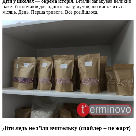
Діти у школах — окрема історія.
Віталій запакував великий
пакет батончиків для одного класу, думав, що вистачить на
місяць. День. Перша тривога. Все розійшлося.
Діти ледь не з’їли вчительку (спойлер – це жарт)