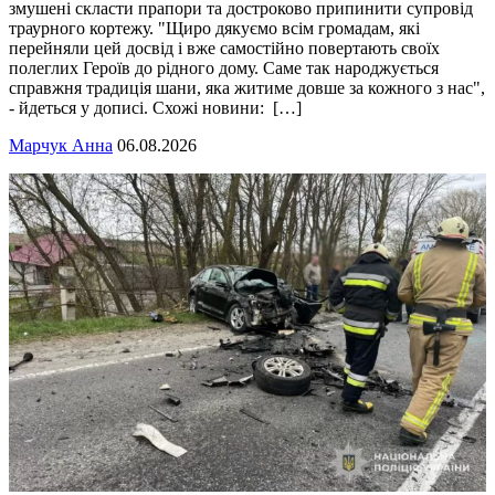
змушені скласти прапори та достроково припинити супровід
траурного кортежу. "Щиро дякуємо всім громадам, які
перейняли цей досвід і вже самостійно повертають своїх
полеглих Героїв до рідного дому. Саме так народжується
справжня традиція шани, яка житиме довше за кожного з нас",
- йдеться у дописі. Схожі новини: […]
Марчук Анна
06.08.2026