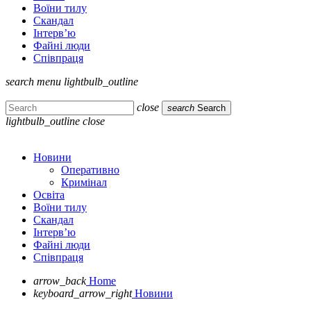
Воїни тилу
Скандал
Інтерв’ю
Файні люди
Співпраця
search
menu
lightbulb_outline
close
search
Search
lightbulb_outline
close
Новини
Оперативно
Кримінал
Освіта
Воїни тилу
Скандал
Інтерв’ю
Файні люди
Співпраця
arrow_back
Home
keyboard_arrow_right
Новини