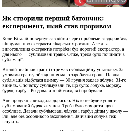
Як створили перший батончик:
експеримент, який став проривом
Коли Віталій повернувся з війни через проблеми зі здоров’ям,
він думав про екстракти лікарських рослин. Але для
виготовлення екстрактів потрібен був дорогий екстрактор, а
для нього — сублімовані трави. Отже, треба було починати з
сублімації.
Віталій знайшов грант і отримав сублімаційну установку. За
умовами гранту обладнання мало заробляти гроші. Перша
сублімація відбулася взимку — 30 грудня заклав яблука, 31-го
вийняв. Спочатку сублімували те, що було: яблука, моркву,
буряк, гарбуз. Роздавали знайомим, всі пробували.
Але продукція виходила дорогою. Ніхто не буде купляти
сублімований буряк як чіпси. Треба було створити щось
особливе. Давали сублімовані яблука і гарбуз дітям у школу —
їли, але без особливого захоплення. Звичайні яблука теж
існують.