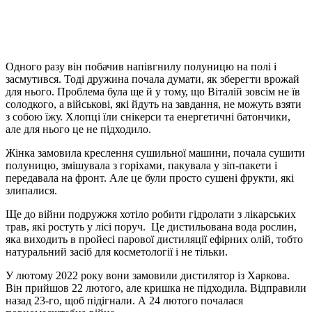
Одного разу він побачив напівгнилу полуницю на полі і
засмутився. Тоді дружина почала думати, як зберегти врожай
для нього. Проблема була ще й у тому, що Віталій зовсім не їв
солодкого, а військові, які йдуть на завдання, не можуть взяти
з собою їжу. Хлопці їли снікерси та енергетичні батончики,
але для нього це не підходило.
Жінка замовила креслення сушильної машини, почала сушити
полуницю, змішувала з горіхами, пакувала у зіп-пакети і
передавала на фронт. Але це були просто сушені фрукти, які
злипалися.
Ще до війни подружжя хотіло робити гідролати з лікарських
трав, які ростуть у лісі поруч. Це дистильована вода рослин,
яка виходить в пройесі парової дистиляції ефірних олій, тобто
натуральний засіб для косметології і не тільки.
У лютому 2022 року вони замовили дистилятор із Харкова.
Він прийшов 22 лютого, але кришка не підходила. Відправили
назад 23-го, щоб підігнали. А 24 лютого почалася