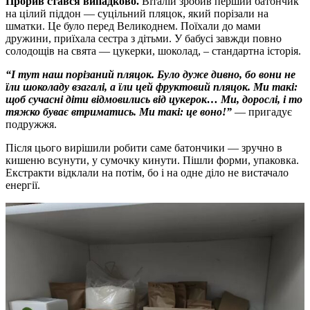
Прорив стався випадково.
Віталій зробив перший батончик
на цілий піддон — суцільний пляцок, який порізали на
шматки. Це було перед Великоднем. Поїхали до мами
дружини, приїхала сестра з дітьми. У бабусі завжди повно
солодощів на свята — цукерки, шоколад, – стандартна історія.
“І тут наш порізаний пляцок. Було дуже дивно, бо вони не
їли шоколаду взагалі, а їли цей фруктовий пляцок. Ми такі:
щоб сучасні діти відмовились від цукерок… Ми, дорослі, і то
тяжко буває втриматись. Ми такі: це воно!”
— пригадує
подружжя.
Після цього вирішили робити саме батончики — зручно в
кишеню всунути, у сумочку кинути. Пішли форми, упаковка.
Екстракти відклали на потім, бо і на одне діло не вистачало
енергії.