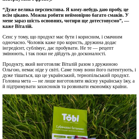
“Дуже велика перспектива. Я кому-небудь даю пробу, це
всім цікаво. Можна робити неймовірно багато смаків. У
мене зараз шість основних, чотири ще дотестовуємо”, —
каже Віталій.
Сенс у тому, що продукт має бути і корисним, і смачним
одночасно. Чоловік каже про користь, дружина додає
інгредієнт, сублімує, дає пробувати. Не те — рецепт
змінюють, і так поки не дійдуть до досконалості.
Продукту, який виготовляє Віталій разом з дружиною
Ольгою, немає ніде у світі. Саме тому вони його патентують, і
дуже тішаться, що це український, тернопільський продукт.
Головна мета — не лише виготовляти якісну українську їжу, а
й підтримувати захисників та розвивати економіку країни.