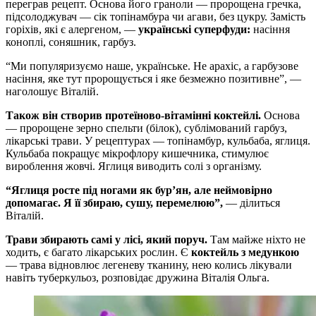
переграв рецепт. Основа його граноли — пророщена гречка,
підсолоджувач — сік топінамбура чи агави, без цукру. Замість
горіхів, які є алергеном, —
українські суперфуди:
насіння
коноплі, соняшник, гарбуз.
“Ми популяризуємо наше, українське. Не арахіс, а гарбузове
насіння, яке тут пророщується і яке безмежно позитивне”, —
наголошує Віталій.
Також він створив протеїново-вітамінні коктейлі.
Основа
— пророщене зерно спельти (білок), сублімований гарбуз,
лікарські трави. У рецептурах — топінамбур, кульбаба, яглиця.
Кульбаба покращує мікрофлору кишечника, стимулює
вироблення жовчі. Яглиця виводить солі з організму.
“Яглиця росте під ногами як бур’ян, але неймовірно
допомагає. Я її збираю, сушу, перемелюю”,
— ділиться
Віталій.
Трави збирають самі у лісі, який поруч.
Там майже ніхто не
ходить, є багато лікарських рослин. Є
коктейль з медункою
— трава відновлює легеневу тканину, нею колись лікували
навіть туберкульоз, розповідає дружина Віталія Ольга.