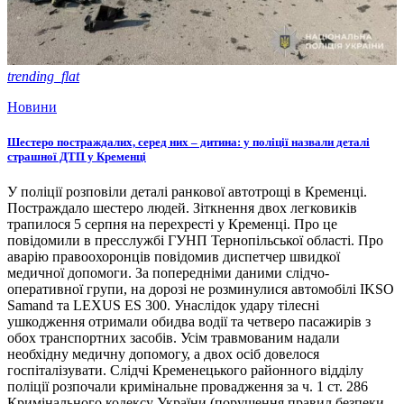
trending_flat
Новини
Шестеро постраждалих, серед них – дитина: у поліції назвали деталі
страшної ДТП у Кременці
У поліції розповіли деталі ранкової автотрощі в Кременці.
Постраждало шестеро людей. Зіткнення двох легковиків
трапилося 5 серпня на перехресті у Кременці. Про це
повідомили в пресслужбі ГУНП Тернопільської області. Про
аварію правоохоронців повідомив диспетчер швидкої
медичної допомоги. За попередніми даними слідчо-
оперативної групи, на дорозі не розминулися автомобілі IKSO
Samand та LEXUS ES 300. Унаслідок удару тілесні
ушкодження отримали обидва водії та четверо пасажирів з
обох транспортних засобів. Усім травмованим надали
необхідну медичну допомогу, а двох осіб довелося
госпіталізувати. Слідчі Кременецького районного відділу
поліції розпочали кримінальне провадження за ч. 1 ст. 286
Кримінального кодексу України (порушення правил безпеки