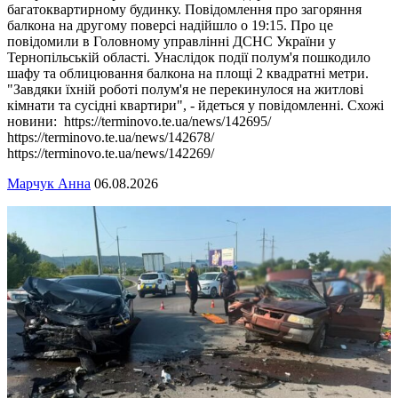
багатоквартирному будинку. Повідомлення про загоряння
балкона на другому поверсі надійшло о 19:15. Про це
повідомили в Головному управлінні ДСНС України у
Тернопільській області. Унаслідок події полум'я пошкодило
шафу та облицювання балкона на площі 2 квадратні метри.
"Завдяки їхній роботі полум'я не перекинулося на житлові
кімнати та сусідні квартири", - йдеться у повідомленні. Схожі
новини: https://terminovo.te.ua/news/142695/
https://terminovo.te.ua/news/142678/
https://terminovo.te.ua/news/142269/
Марчук Анна
06.08.2026