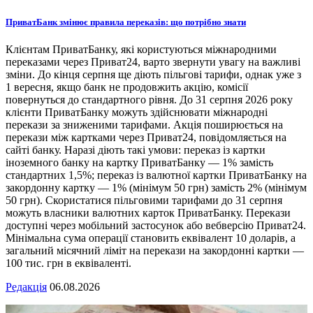
ПриватБанк змінює правила переказів: що потрібно знати
Клієнтам ПриватБанку, які користуються міжнародними
переказами через Приват24, варто звернути увагу на важливі
зміни. До кінця серпня ще діють пільгові тарифи, однак уже з
1 вересня, якщо банк не продовжить акцію, комісії
повернуться до стандартного рівня. До 31 серпня 2026 року
клієнти ПриватБанку можуть здійснювати міжнародні
перекази за зниженими тарифами. Акція поширюється на
перекази між картками через Приват24, повідомляється на
сайті банку. Наразі діють такі умови: переказ із картки
іноземного банку на картку ПриватБанку — 1% замість
стандартних 1,5%; переказ із валютної картки ПриватБанку на
закордонну картку — 1% (мінімум 50 грн) замість 2% (мінімум
50 грн). Скористатися пільговими тарифами до 31 серпня
можуть власники валютних карток ПриватБанку. Перекази
доступні через мобільний застосунок або вебверсію Приват24.
Мінімальна сума операції становить еквівалент 10 доларів, а
загальний місячний ліміт на перекази на закордонні картки —
100 тис. грн в еквіваленті.
Редакція
06.08.2026