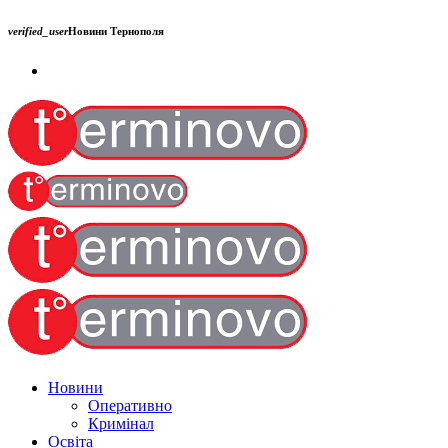
verified_user
Новини Тернополя
Новини
Оперативно
Кримінал
Освіта