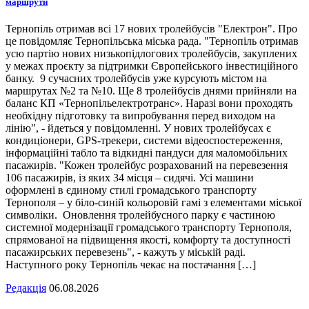
маршрути
Тернопіль отримав всі 17 нових тролейбусів "Електрон". Про
це повідомляє Тернопільська міська рада. "Тернопіль отримав
усю партію нових низькопідлогових тролейбусів, закуплених
у межах проєкту за підтримки Європейського інвестиційного
банку. 9 сучасних тролейбусів уже курсують містом на
маршрутах №2 та №10. Ще 8 тролейбусів днями прийняли на
баланс КП «Тернопільелектротранс». Наразі вони проходять
необхідну підготовку та випробування перед виходом на
лінію", - йдеться у повідомленні. У нових тролейбусах є
кондиціонери, GPS-трекери, системи відеоспостереження,
інформаційні табло та відкидні пандуси для маломобільних
пасажирів. "Кожен тролейбус розрахований на перевезення
106 пасажирів, із яких 34 місця – сидячі. Усі машини
оформлені в єдиному стилі громадського транспорту
Тернополя – у біло-синій кольоровій гамі з елементами міської
символіки. Оновлення тролейбусного парку є частиною
системної модернізації громадського транспорту Тернополя,
спрямованої на підвищення якості, комфорту та доступності
пасажирських перевезень", - кажуть у міській раді.
Наступного року Тернопіль чекає на постачання […]
Редакція
06.08.2026