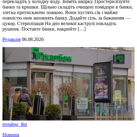
перекладіть у холодну воду. Зніміть шкірку. Простерилізуйте
банки та кришки. Щільно складіть очищені помідори в банки,
злегка притискаючи ложкою. Вони пустять сік і майже
повністю ним заповнять банку. Додайте сіль, за бажанням —
цукор. Стерилізація На дно великої каструлі покладіть
рушник. Поставте банки, накрийте […]
Редакція
06.08.2026
trending_flat
Новини