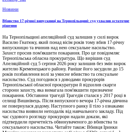
Новини
Вбивство 17-річної випускниці на Тернопільщині: суд ухвалив остаточне
рішення
На Тернопільщині апеляційний суд залишив у силі вирок
Василю Гнатюку, який понад вісім років тому вбив 17-річну
випускницю та вчинив над нею сексуальне насильство.
Захист просив пом'якшити покарання. Про це повідомляє
Тернопільська обласна прокуратура. Що вирішив суд
Апеляційний суд 5 серпня 2026 року залишив без змін вирок
жителю Кременецького району. Раніше його засудили до 15
років позбавлення волі за умисне вбивство та сексуальне
насильство. Суд погодився з доводами прокурорів
Тернопільської обласної прокуратури й відхилив скарги
сторони захисту, яка вимагала пом'якшити призначене
покарання. Обставини трагедії Трагедія сталася у 2017 році в
селищі Вишнівець. Після випускного вечора 17-річна дівчина
не повернулася додому. Наступного ранку її тіло з ознаками
насильства виявили неподалік від навчального закладу. Під
час судового розгляду прокурори надали докази, які
підтвердили причетність обвинуваченого до вбивства та
сексуального насильства. Читайте також: Вбивця Іринки