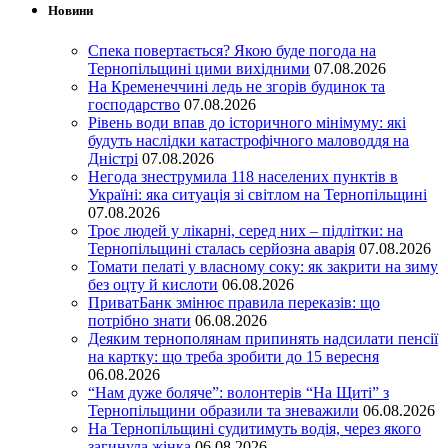
Новини
Спека повертається? Якою буде погода на
Тернопільщині цими вихідними
07.08.2026
На Кременеччині ледь не згорів будинок та
господарство
07.08.2026
Рівень води впав до історичного мінімуму: які
будуть наслідки катастрофічного маловоддя на
Дністрі
07.08.2026
Негода знеструмила 118 населених пунктів в
Україні: яка ситуація зі світлом на Тернопільщині
07.08.2026
Троє людей у лікарні, серед них – підлітки: на
Тернопільщині сталась серйозна аварія
07.08.2026
Томати пелаті у власному соку: як закрити на зиму
без оцту й кислоти
06.08.2026
ПриватБанк змінює правила переказів: що
потрібно знати
06.08.2026
Деяким тернополянам припинять надсилати пенсії
на картку: що треба зробити до 15 вересня
06.08.2026
“Нам дуже боляче”: волонтерів “На Щиті” з
Тернопільщини образили та зневажили
06.08.2026
На Тернопільщині судитимуть водія, через якого
загинула жінка
06.08.2026