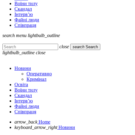
Воїни тилу
Скандал
Інтерв’ю
Файні люди
Співпраця
search
menu
lightbulb_outline
close
search
Search
lightbulb_outline
close
Новини
Оперативно
Кримінал
Освіта
Воїни тилу
Скандал
Інтерв’ю
Файні люди
Співпраця
arrow_back
Home
keyboard_arrow_right
Новини