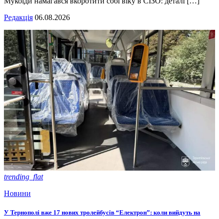
Мукоїди намагався вкоротити собі віку в СІЗО: деталі […]
Редакція
06.08.2026
trending_flat
Новини
У Тернополі вже 17 нових тролейбусів “Електрон”: коли вийдуть на