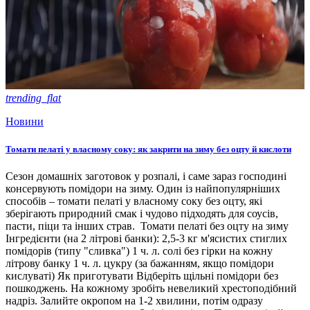
trending_flat
Новини
Томати пелаті у власному соку: як закрити на зиму без оцту й кислоти
Сезон домашніх заготовок у розпалі, і саме зараз господині
консервують помідори на зиму. Один із найпопулярніших
способів – томати пелаті у власному соку без оцту, які
зберігають природний смак і чудово підходять для соусів,
пасти, піци та інших страв. Томати пелаті без оцту на зиму
Інгредієнти (на 2 літрові банки): 2,5-3 кг м'ясистих стиглих
помідорів (типу "сливка") 1 ч. л. солі без гірки на кожну
літрову банку 1 ч. л. цукру (за бажанням, якщо помідори
кислуваті) Як приготувати Відберіть щільні помідори без
пошкоджень. На кожному зробіть невеликий хрестоподібний
надріз. Залийте окропом на 1-2 хвилини, потім одразу