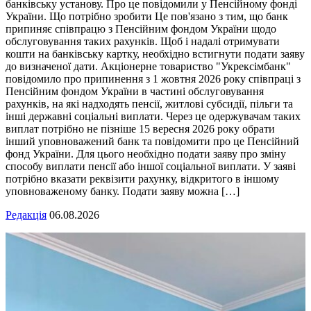
банківську установу. Про це повідомили у Пенсійному фонді
України. Що потрібно зробити Це пов'язано з тим, що банк
припиняє співпрацю з Пенсійним фондом України щодо
обслуговування таких рахунків. Щоб і надалі отримувати
кошти на банківську картку, необхідно встигнути подати заяву
до визначеної дати. Акціонерне товариство "Укрексімбанк"
повідомило про припинення з 1 жовтня 2026 року співпраці з
Пенсійним фондом України в частині обслуговування
рахунків, на які надходять пенсії, житлові субсидії, пільги та
інші державні соціальні виплати. Через це одержувачам таких
виплат потрібно не пізніше 15 вересня 2026 року обрати
інший уповноважений банк та повідомити про це Пенсійний
фонд України. Для цього необхідно подати заяву про зміну
способу виплати пенсії або іншої соціальної виплати. У заяві
потрібно вказати реквізити рахунку, відкритого в іншому
уповноваженому банку. Подати заяву можна […]
Редакція
06.08.2026