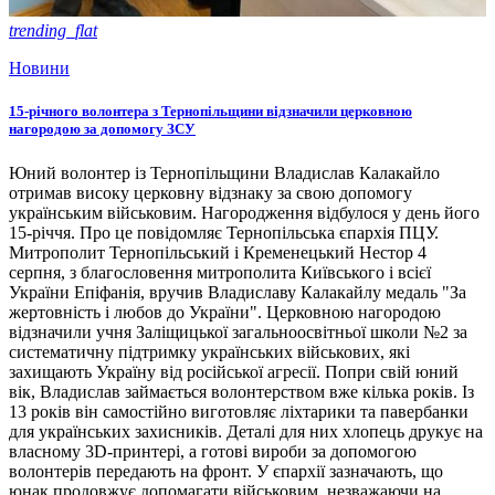
trending_flat
Новини
15-річного волонтера з Тернопільщини відзначили церковною
нагородою за допомогу ЗСУ
Юний волонтер із Тернопільщини Владислав Калакайло
отримав високу церковну відзнаку за свою допомогу
українським військовим. Нагородження відбулося у день його
15-річчя. Про це повідомляє Тернопільська єпархія ПЦУ.
Митрополит Тернопільський і Кременецький Нестор 4
серпня, з благословення митрополита Київського і всієї
України Епіфанія, вручив Владиславу Калакайлу медаль "За
жертовність і любов до України". Церковною нагородою
відзначили учня Заліщицької загальноосвітньої школи №2 за
систематичну підтримку українських військових, які
захищають Україну від російської агресії. Попри свій юний
вік, Владислав займається волонтерством вже кілька років. Із
13 років він самостійно виготовляє ліхтарики та павербанки
для українських захисників. Деталі для них хлопець друкує на
власному 3D-принтері, а готові вироби за допомогою
волонтерів передають на фронт. У єпархії зазначають, що
юнак продовжує допомагати військовим, незважаючи на