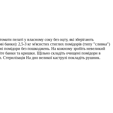
омати пелаті у власному соку без оцту, які зберігають
ві банки): 2,5-3 кг м'ясистих стиглих помідорів (типу "сливка")
ільні помідори без пошкоджень. На кожному зробіть невеликий
уйте банки та кришки. Щільно складіть очищені помідори в
. Стерилізація На дно великої каструлі покладіть рушник.