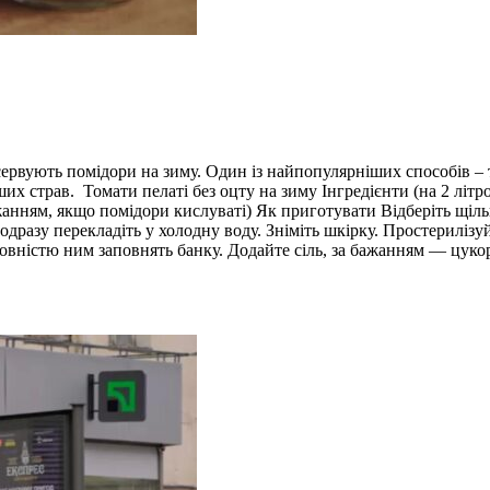
сервують помідори на зиму. Один із найпопулярніших способів – т
ших страв. Томати пелаті без оцту на зиму Інгредієнти (на 2 літро
а бажанням, якщо помідори кислуваті) Як приготувати Відберіть щ
одразу перекладіть у холодну воду. Зніміть шкірку. Простериліз
овністю ним заповнять банку. Додайте сіль, за бажанням — цукор