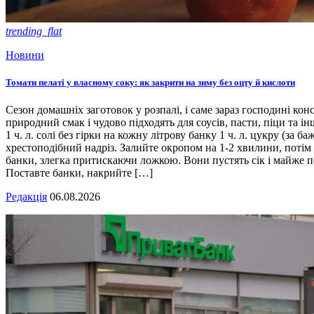
trending_flat
Новини
Томати пелаті у власному соку: як закрити на зиму без оцту й кислоти
Сезон домашніх заготовок у розпалі, і саме зараз господині кон
природний смак і чудово підходять для соусів, пасти, піци та ін
1 ч. л. солі без гірки на кожну літрову банку 1 ч. л. цукру (з
хрестоподібний надріз. Залийте окропом на 1-2 хвилини, потім 
банки, злегка притискаючи ложкою. Вони пустять сік і майже п
Поставте банки, накрийте […]
Редакція
06.08.2026