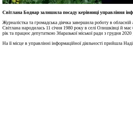
Світлана Боднар залишила посаду керівниці управління інфор
Журналістка та громадська діячка завершила роботу в обласній 
Світлана народилась 11 січня 1980 року в селі Олишківці й має
рік та працює депутаткою Збаразької міської ради з грудня 202
На її місце в управлінні інформаційної діяльності прийшла Над