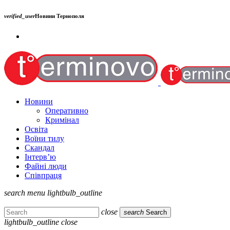
verified_user
Новини Тернополя
Новини
Оперативно
Кримінал
Освіта
Воїни тилу
Скандал
Інтерв’ю
Файні люди
Співпраця
search
menu
lightbulb_outline
close
search
Search
lightbulb_outline
close