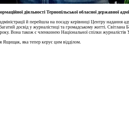
маційної діяльності Тернопільської обласної державної адмін
адміністрації й перейшла на посаду керівниці Центру надання адм
 багатий досвід у журналістиці та громадському житті. Світлана
0 року. Вона також є членкинею Національної спілки журналістів 
ія Ящищак, яка тепер керує цим відділом.