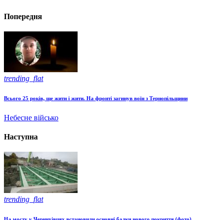
Попередня
trending_flat
Всього 25 років, ще жити і жити. На фронті загинув воїн з Тернопільщини
Небесне військо
Наступна
trending_flat
На мосту у Чернихівцях встановили основні балки нового покриття (фото)