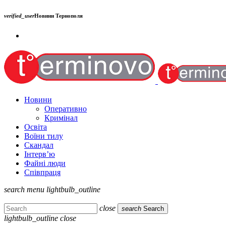
verified_user
Новини Тернополя
Новини
Оперативно
Кримінал
Освіта
Воїни тилу
Скандал
Інтерв’ю
Файні люди
Співпраця
search
menu
lightbulb_outline
close
search
Search
lightbulb_outline
close