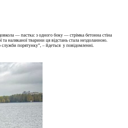
довкола — пастка: з одного боку — стрімка бетонна стіна
ї та наляканої тварини ця відстань стала нездоланною.
служби порятунку”, – йдеться у повідомленні.