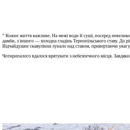
” Кожне життя важливе. На межі води й суші, посеред невеликог
дамби, з іншого — холодна гладінь Тернопільського ставу. До р
Відчайдушне скавуління лунало над ставом, привертаючи уваг
Чотирипалого вдалося врятувати з небезпечного місця. Завдяки