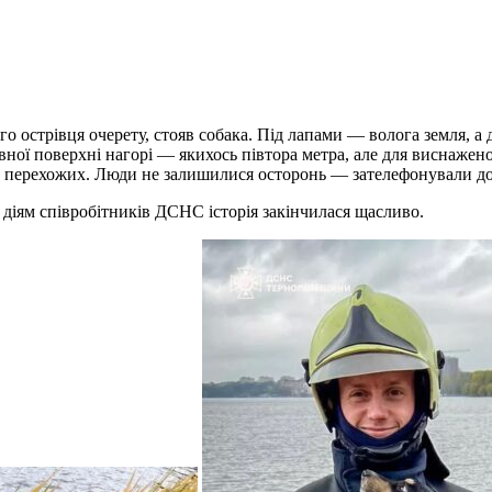
о острівця очерету, стояв собака. Під лапами — волога земля, а 
івної поверхні нагорі — якихось півтора метра, але для виснажено
у перехожих. Люди не залишилися осторонь — зателефонували до 
 діям співробітників ДСНС історія закінчилася щасливо.