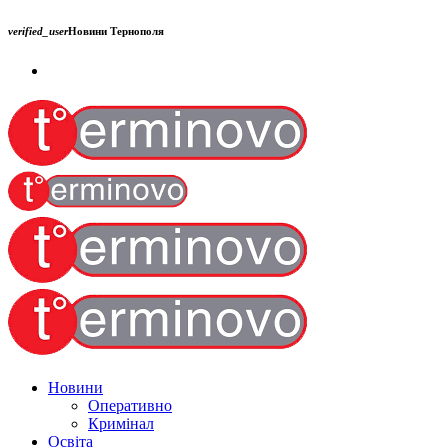
verified_user
Новини Тернополя
Новини
Оперативно
Кримінал
Освіта