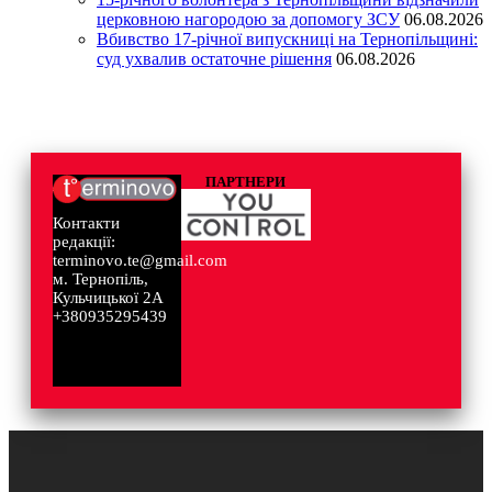
церковною нагородою за допомогу ЗСУ
06.08.2026
Вбивство 17-річної випускниці на Тернопільщині:
суд ухвалив остаточне рішення
06.08.2026
ПАРТНЕРИ
Контакти
редакції:
terminovo.te@gmail.com
м. Тернопіль,
Кульчицької 2А
+380935295439