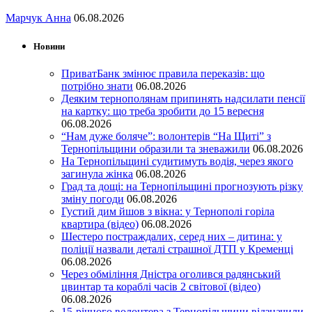
Марчук Анна
06.08.2026
Новини
ПриватБанк змінює правила переказів: що
потрібно знати
06.08.2026
Деяким тернополянам припинять надсилати пенсії
на картку: що треба зробити до 15 вересня
06.08.2026
“Нам дуже боляче”: волонтерів “На Щиті” з
Тернопільщини образили та зневажили
06.08.2026
На Тернопільщині судитимуть водія, через якого
загинула жінка
06.08.2026
Град та дощі: на Тернопільщині прогнозують різку
зміну погоди
06.08.2026
Густий дим йшов з вікна: у Тернополі горіла
квартира (відео)
06.08.2026
Шестеро постраждалих, серед них – дитина: у
поліції назвали деталі страшної ДТП у Кременці
06.08.2026
Через обміління Дністра оголився радянський
цвинтар та кораблі часів 2 світової (відео)
06.08.2026
15-річного волонтера з Тернопільщини відзначили