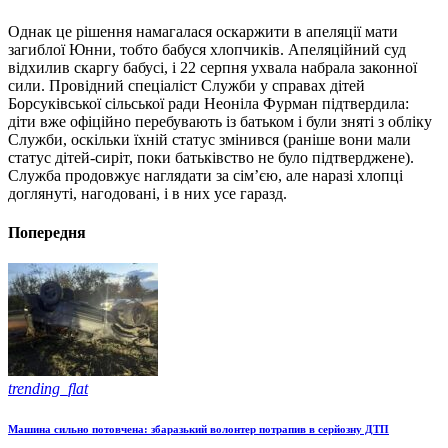
Однак це рішення намагалася оскаржити в апеляції мати
загиблої Юнни, тобто бабуся хлопчиків. Апеляційний суд
відхилив скаргу бабусі, і 22 серпня ухвала набрала законної
сили. Провідний спеціаліст Служби у справах дітей
Борсуківської сільської ради Неоніла Фурман підтвердила:
діти вже офіційно перебувають із батьком і були зняті з обліку
Служби, оскільки їхній статус змінився (раніше вони мали
статус дітей-сиріт, поки батьківство не було підтверджене).
Служба продовжує наглядати за сім’єю, але наразі хлопці
доглянуті, нагодовані, і в них усе гаразд.
Попередня
trending_flat
Машина сильно потовчена: збаразький волонтер потрапив в серйозну ДТП