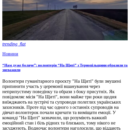
trending_flat
Новини
“Нам дуже боляче”: волонтерів “На Щиті” з Тернопільщини образили та
зневажили
Волонтери гуманітарного проєкту "На Щиті" були змушені
припинити участь у церемонії вшанування через
неприпустиму поведінку та образи з боку присутніх. Як
повідомляє місія "На Щиті", вони майже три роки щодня
виїжджають на зустрічі та супроводи полеглих українських
захисників. Проте під час одного з останніх супроводів на
дівчат-волонтерок почали кричати та виміщати емоції. У
команді "На Щиті" зазначили, що розуміють важкий
емоційний стан і біль рідних та близьких, тому нікого не
засуджують. Водночас волонтери наголосили, що віддають