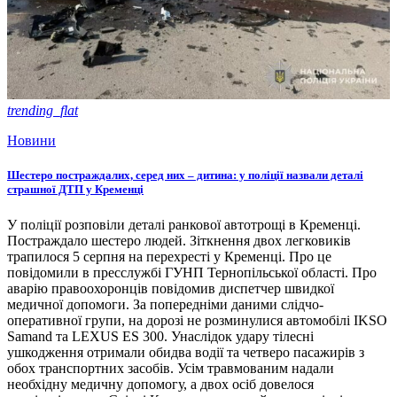
trending_flat
Новини
Шестеро постраждалих, серед них – дитина: у поліції назвали деталі
страшної ДТП у Кременці
У поліції розповіли деталі ранкової автотрощі в Кременці.
Постраждало шестеро людей. Зіткнення двох легковиків
трапилося 5 серпня на перехресті у Кременці. Про це
повідомили в пресслужбі ГУНП Тернопільської області. Про
аварію правоохоронців повідомив диспетчер швидкої
медичної допомоги. За попередніми даними слідчо-
оперативної групи, на дорозі не розминулися автомобілі IKSO
Samand та LEXUS ES 300. Унаслідок удару тілесні
ушкодження отримали обидва водії та четверо пасажирів з
обох транспортних засобів. Усім травмованим надали
необхідну медичну допомогу, а двох осіб довелося