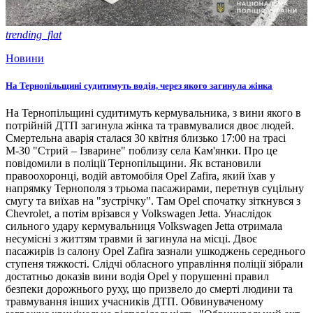
trending_flat
Новини
На Тернопільщині судитимуть водія, через якого загинула жінка
На Тернопільщині судитимуть кермувальника, з вини якого в
потрійній ДТП загинула жінка та травмувалися двоє людей.
Смертельна аварія сталася 30 квітня близько 17:00 на трасі
М-30 "Стрий – Ізварине" поблизу села Кам'янки. Про це
повідомили в поліції Тернопільщини. Як встановили
правоохоронці, водій автомобіля Opel Zafira, який їхав у
напрямку Тернополя з трьома пасажирами, перетнув суцільну
смугу та виїхав на "зустрічку". Там Opel спочатку зіткнувся з
Chevrolet, а потім врізався у Volkswagen Jetta. Унаслідок
сильного удару кермувальниця Volkswagen Jetta отримала
несумісні з життям травми й загинула на місці. Двоє
пасажирів із салону Opel Zafira зазнали ушкоджень середнього
ступеня тяжкості. Слідчі обласного управління поліції зібрали
достатньо доказів вини водія Opel у порушенні правил
безпеки дорожнього руху, що призвело до смерті людини та
травмування інших учасників ДТП. Обвинуваченому