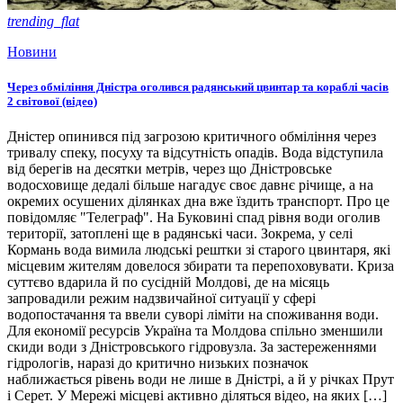
trending_flat
Новини
Через обміління Дністра оголився радянський цвинтар та кораблі часів
2 світової (відео)
Дністер опинився під загрозою критичного обміління через
тривалу спеку, посуху та відсутність опадів. Вода відступила
від берегів на десятки метрів, через що Дністровське
водосховище дедалі більше нагадує своє давнє річище, а на
окремих осушених ділянках дна вже їздить транспорт. Про це
повідомляє "Телеграф". На Буковині спад рівня води оголив
території, затоплені ще в радянські часи. Зокрема, у селі
Кормань вода вимила людські рештки зі старого цвинтаря, які
місцевим жителям довелося збирати та перепоховувати. Криза
суттєво вдарила й по сусідній Молдові, де на місяць
запровадили режим надзвичайної ситуації у сфері
водопостачання та ввели суворі ліміти на споживання води.
Для економії ресурсів Україна та Молдова спільно зменшили
скиди води з Дністровського гідровузла. За застереженнями
гідрологів, наразі до критично низьких позначок
наближається рівень води не лише в Дністрі, а й у річках Прут
і Серет. У Мережі місцеві активно діляться відео, на яких […]