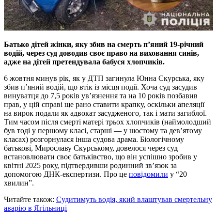
Батько дітей жінки, яку збив на смерть п’яний 19-річний
водій, через суд доводив своє право на виховання синів,
адже на дітей претендувала бабуся хлопчиків.
6 жовтня минув рік, як у ДТП загинула Юнна Скурська, яку
збив п’яний водій, що втік із місця події. Хоча суд засудив
винуватця до 7,5 років ув’язнення та на 10 років позбавив
прав, у цій справі ще рано ставити крапку, оскільки апеляції
на вирок подали як адвокат засудженого, так і мати загиблої.
Тим часом після смерті матері трьох хлопчиків (наймолодший
був тоді у першому класі, старші — у шостому та дев’ятому
класах) розгорнулася інша судова драма. Біологічному
батькові, Мирославу Скурському, довелося через суд
встановлювати своє батьківство, що він успішно зробив у
квітні 2025 року, підтвердивши родинний зв’язок за
допомогою ДНК-експертизи. Про це
повідомили
у “20
хвилин”.
Читайте також:
Судитимуть водія, який влаштував смертельну
аварію в Ягільниці