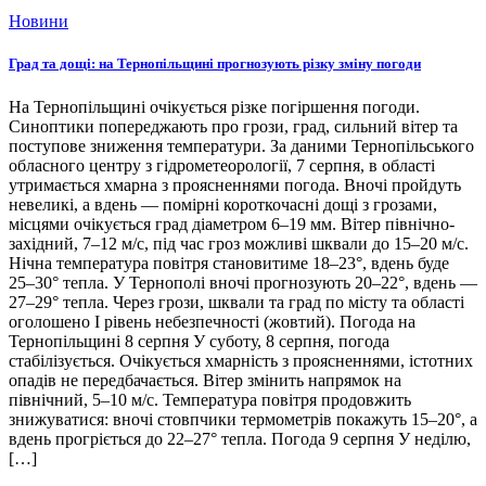
Новини
Град та дощі: на Тернопільщині прогнозують різку зміну погоди
На Тернопільщині очікується різке погіршення погоди.
Синоптики попереджають про грози, град, сильний вітер та
поступове зниження температури. За даними Тернопільського
обласного центру з гідрометеорології, 7 серпня, в області
утримається хмарна з проясненнями погода. Вночі пройдуть
невеликі, а вдень — помірні короткочасні дощі з грозами,
місцями очікується град діаметром 6–19 мм. Вітер північно-
західний, 7–12 м/с, під час гроз можливі шквали до 15–20 м/с.
Нічна температура повітря становитиме 18–23°, вдень буде
25–30° тепла. У Тернополі вночі прогнозують 20–22°, вдень —
27–29° тепла. Через грози, шквали та град по місту та області
оголошено І рівень небезпечності (жовтий). Погода на
Тернопільщині 8 серпня У суботу, 8 серпня, погода
стабілізується. Очікується хмарність з проясненнями, істотних
опадів не передбачається. Вітер змінить напрямок на
північний, 5–10 м/с. Температура повітря продовжить
знижуватися: вночі стовпчики термометрів покажуть 15–20°, а
вдень прогріється до 22–27° тепла. Погода 9 серпня У неділю,
[…]