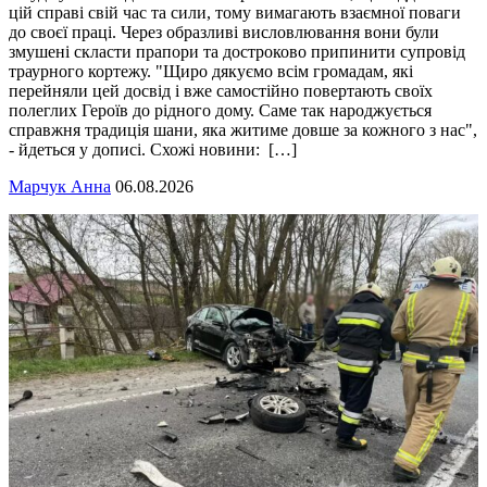
цій справі свій час та сили, тому вимагають взаємної поваги
до своєї праці. Через образливі висловлювання вони були
змушені скласти прапори та достроково припинити супровід
траурного кортежу. "Щиро дякуємо всім громадам, які
перейняли цей досвід і вже самостійно повертають своїх
полеглих Героїв до рідного дому. Саме так народжується
справжня традиція шани, яка житиме довше за кожного з нас",
- йдеться у дописі. Схожі новини: […]
Марчук Анна
06.08.2026