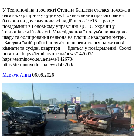
У Тернополі на проспекті Степана Бандери сталася пожежа в
багатоквартирному будинку. Повідомлення про загоряння
балкона на другому поверсі надійшло о 19:15. Про це
повідомили в Головному управлінні ДСНС України у
Тернопільській області. Унаслідок події полум'я пошкодило
шафу та облицювання балкона на площі 2 квадратні метри.
"Завдяки їхній роботі полум'я не перекинулося на житлові
кімнати та сусідні квартири", - йдеться у повідомленні. Схожі
новини: https://terminovo.te.ua/news/142695/
https://terminovo.te.ua/news/142678/
https://terminovo.te.ua/news/142269/
Марчук Анна
06.08.2026