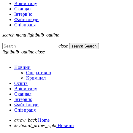
Воїни тилу
Скандал
Інтерв’ю
Файні люди
Співпраця
search
menu
lightbulb_outline
close
search
Search
lightbulb_outline
close
Новини
Оперативно
Кримінал
Освіта
Воїни тилу
Скандал
Інтерв’ю
Файні люди
Співпраця
arrow_back
Home
keyboard_arrow_right
Новини