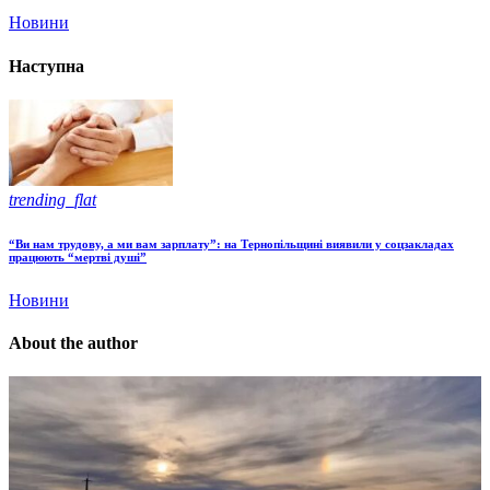
Новини
Наступна
trending_flat
“Ви нам трудову, а ми вам зарплату”: на Тернопільщині виявили у соцзакладах
працюють “мертві душі”
Новини
About the author