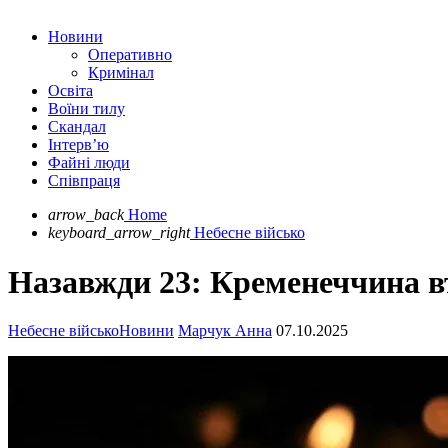
Новини
Оперативно
Кримінал
Освіта
Воїни тилу
Скандал
Інтерв’ю
Файні люди
Співпраця
arrow_back
Home
keyboard_arrow_right
Небесне військо
Назавжди 23: Кременеччина в
Небесне військо
Новини
Марчук Анна
07.10.2025