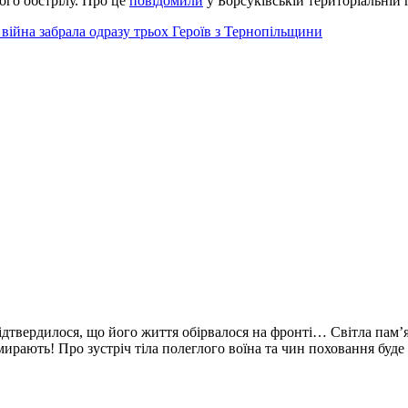
ого обстрілу. Про це
повідомили
у Борсуківській територіальній 
: війна забрала одразу трьох Героїв з Тернопільщини
ідтвердилося, що його життя обірвалося на фронті… Світла пам’
мирають! Про зустріч тіла полеглого воїна та чин поховання буде