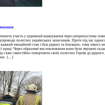
зневажили
инити участь у церемонії вшанування через неприпустиму поведі
упроводи полеглих українських захисників. Проте під час одного
 важкий емоційний стан і біль рідних та близьких, тому нікого 
воєї праці. Через образливі висловлювання вони були змушені ск
д і вже самостійно повертають своїх полеглих Героїв до рідного
ини: […]