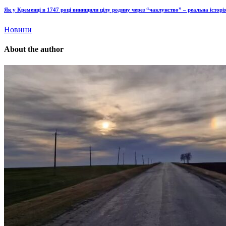
Як у Кременці в 1747 році винищили цілу родину через “чаклунство” – реальна історі
Новини
About the author