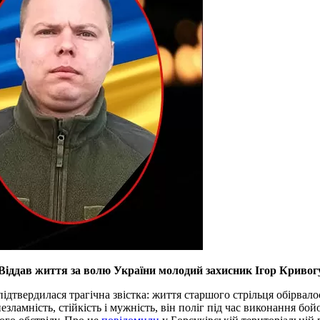
. Віддав життя за волю України молодий захисник Ігор Криво
ідтвердилася трагічна звістка: життя старшого стрільця обірвалос
езламність, стійкість і мужність, він поліг під час виконання бо