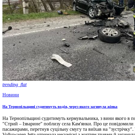
trending_flat
Новини
На Тернопільщині судитимуть водія, через якого загинула жінка
На Тернопільщині судитимуть кермувальника, з вини якого в по
"Стрий – Ізварине" поблизу села Кам'янки. Про це повідомили в
пасажирами, перетнув суцільну смугу та виїхав на "зустрічку". 
Volkswagen Jetta отримала несумісні з життям травми й загинула