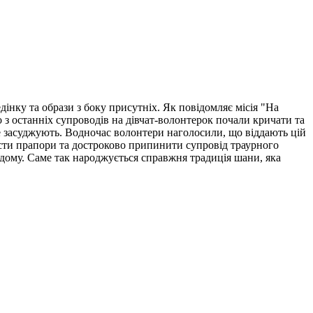
нку та образи з боку присутніх. Як повідомляє місія "На
 з останніх супроводів на дівчат-волонтерок почали кричати та
не засуджують. Водночас волонтери наголосили, що віддають цій
ласти прапори та достроково припинити супровід траурного
 дому. Саме так народжується справжня традиція шани, яка