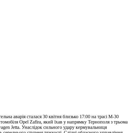
ьна аварія сталася 30 квітня близько 17:00 на трасі М-30
омобіля Opel Zafira, який їхав у напрямку Тернополя з трьома
swagen Jetta. Унаслідок сильного удару кермувальниця
нь середнього ступеня тяжкості. Слідчі обласного управління