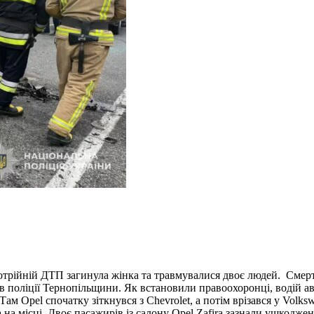
трійній ДТП загинула жінка та травмувалися двоє людей. Смертел
 поліції Тернопільщини. Як встановили правоохоронці, водій авт
Там Opel спочатку зіткнувся з Chevrolet, а потім врізався у Volk
 на місці. Двоє пасажирів із салону Opel Zafira зазнали ушкодже