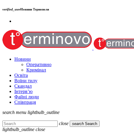
verified_user
Новини Тернополя
Новини
Оперативно
Кримінал
Освіта
Воїни тилу
Скандал
Інтерв’ю
Файні люди
Співпраця
search
menu
lightbulb_outline
close
search
Search
lightbulb_outline
close