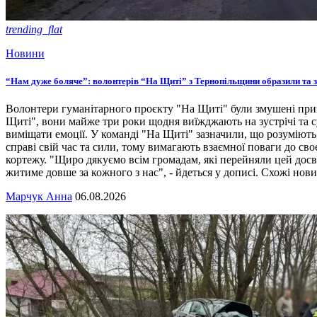
trending_flat
Новини
“Нам дуже боляче”: волонтерів “На Щиті” з Тернопільщини образили та 
Волонтери гуманітарного проєкту "На Щиті" були змушені прип
Щиті", вони майже три роки щодня виїжджають на зустрічі та с
виміщати емоції. У команді "На Щиті" зазначили, що розуміють
справі свій час та сили, тому вимагають взаємної поваги до с
кортежу. "Щиро дякуємо всім громадам, які перейняли цей досві
житиме довше за кожного з нас", - йдеться у дописі. Схожі нов
Марчук Анна
06.08.2026