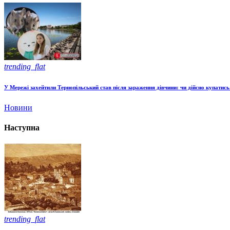
trending_flat
У Мережі захейтили Тернопільський став після зараження дівчини: чи дійсно купатись
Новини
Наступна
trending_flat