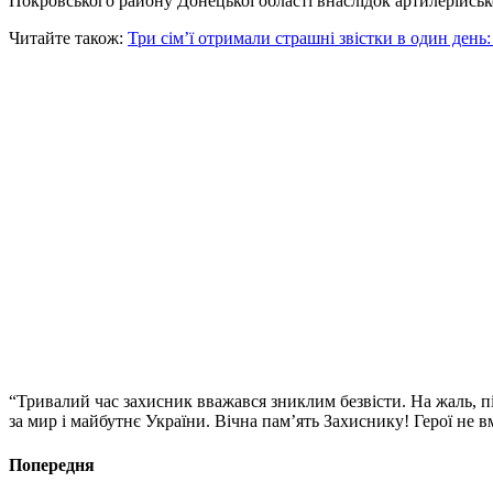
Покровського району Донецької області внаслідок артилерійськ
Читайте також:
Три сім’ї отримали страшні звістки в один день
“Тривалий час захисник вважався зниклим безвісти. На жаль, п
за мир і майбутнє України. Вічна пам’ять Захиснику! Герої не в
Попередня