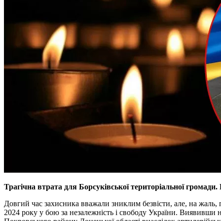
Трагічна втрата для Борсуківської територіальної громади
Довгий час захисника вважали зниклим безвісти, але, на жаль, п
2024 року у бою за незалежність і свободу України. Виявивши н