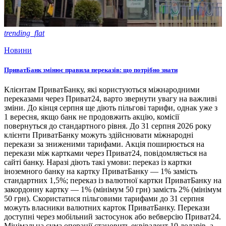
trending_flat
Новини
ПриватБанк змінює правила переказів: що потрібно знати
Клієнтам ПриватБанку, які користуються міжнародними
переказами через Приват24, варто звернути увагу на важливі
зміни. До кінця серпня ще діють пільгові тарифи, однак уже з
1 вересня, якщо банк не продовжить акцію, комісії
повернуться до стандартного рівня. До 31 серпня 2026 року
клієнти ПриватБанку можуть здійснювати міжнародні
перекази за зниженими тарифами. Акція поширюється на
перекази між картками через Приват24, повідомляється на
сайті банку. Наразі діють такі умови: переказ із картки
іноземного банку на картку ПриватБанку — 1% замість
стандартних 1,5%; переказ із валютної картки ПриватБанку на
закордонну картку — 1% (мінімум 50 грн) замість 2% (мінімум
50 грн). Скористатися пільговими тарифами до 31 серпня
можуть власники валютних карток ПриватБанку. Перекази
доступні через мобільний застосунок або вебверсію Приват24.
Мінімальна сума операції становить еквівалент 10 доларів, а