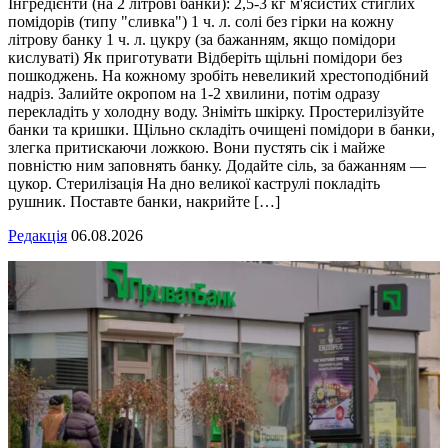
Інгредієнти (на 2 літрові банки): 2,5-3 кг м'ясистих стиглих
помідорів (типу "сливка") 1 ч. л. солі без гірки на кожну
літрову банку 1 ч. л. цукру (за бажанням, якщо помідори
кислуваті) Як приготувати Відберіть щільні помідори без
пошкоджень. На кожному зробіть невеликий хрестоподібний
надріз. Залийте окропом на 1-2 хвилини, потім одразу
перекладіть у холодну воду. Зніміть шкірку. Простерилізуйте
банки та кришки. Щільно складіть очищені помідори в банки,
злегка притискаючи ложкою. Вони пустять сік і майже
повністю ним заповнять банку. Додайте сіль, за бажанням —
цукор. Стерилізація На дно великої каструлі покладіть
рушник. Поставте банки, накрийте […]
Редакція
06.08.2026