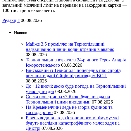
загальний місячний ліміт на перекази на закордонні картки —
100 тис. грн в еквіваленті.
Редакція
06.08.2026
Новини
Майже 3,5 промілле: на Тернопільщині
надзвичайно п’яний водій втрапив в аварію
08.08.2026
Тернопільщина втратила 24-річного Героя Андрія
Іскоростенського
08.08.2026
Військовий із Тернополя попередив про спробу
виманити дані бійців під виглядом ВСП
08.08.2026
До +12 вночі: якою буде погода на Тернопільщині
у наступні дні
08.08.2026
Спека повертається? Якою буде погода на
Тернопільщині цими вихідними
07.08.2026
На Кременеччині ледь не згорів будинок та
господарство
07.08.2026
Рівень води впав до історичного мінімуму: які
будуть наслідки катастрофічного маловоддя на
Дністрі
07.08.2026