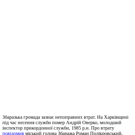
Збаразька громада зазнає непоправних втрат. На Харківщині
під час несення служби помер Андрій Оверко, молодший
інспектор прикордонної служби, 1985 р.н. Про втрату
повідомив
міський голова Збаража Роман Полікровський.