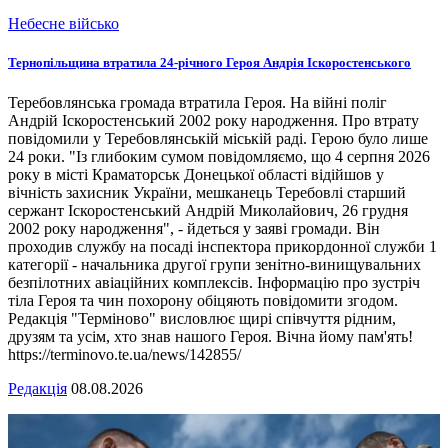
Небесне військо
Тернопільщина втратила 24-річного Героя Андрія Іскоростенського
Теребовлянська громада втратила Героя. На війні поліг
Андрій Іскоростенський 2002 року народження. Про втрату
повідомили у Теребовлянській міській раді. Герою було лише
24 роки. "Із глибоким сумом повідомляємо, що 4 серпня 2026
року в місті Краматорськ Донецької області відійшов у
вічність захисник України, мешканець Теребовлі старший
сержант Іскоростенський Андрій Миколайович, 26 грудня
2002 року народження", - йдеться у заяві громади. Він
проходив службу на посаді інспектора прикордонної служби 1
категорії - начальника другої групи зенітно-винищувальних
безпілотних авіаційних комплексів. Інформацію про зустріч
тіла Героя та чин похорону обіцяють повідомити згодом.
Редакція "Терміново" висловлює щирі співчуття рідним,
друзям та усім, хто знав нашого Героя. Вічна йому пам'ять!
https://terminovo.te.ua/news/142855/
Редакція
08.08.2026