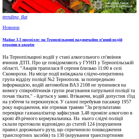
trending_flat
Новини
Майже 3,5 промілле: на Тернопільщині надзвичайно п’яний водій
втрапив в аварію
На Тернопільщині водій у стані алкогольного сп'яніння
вчинив ДТП. Про це повідомляють у ГУНП у Тернопільській
області. "Аварія трапилася 8 серпня близько 11:00 в селі
Скоморохи. На місце події виїжджала слідчо-оперативна
група відділу поліції №2 Тернополя. за попередньою
інформацією, водій автомобіля ВАЗ 2108 не зупинився на
вимогу співробітників групи реагування патрульної поліції та
почав тікати," - йдеться у заяві. Втікаючи, водій допустив з'їзд
на узбіччя та перекинувся. У салоні перебував пасажир 1957
року народження, він отримав травми "За результатами
перевірки газоаналізатор зафіксував 3,48 проміле алкоголю в
крові 49-річного кермувальника. На нього слідчі поліції
склали протоколи відповідно до статей 124 (порушення
правил дорожнього руху, що спричинило пошкодження
транспортних засобів) та 130 (керування транспортними