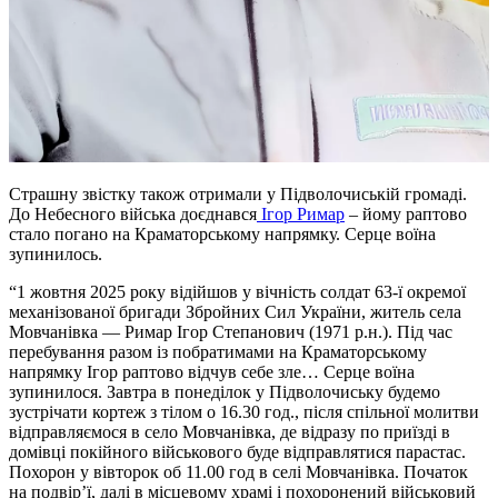
Страшну звістку також отримали у Підволочиській громаді.
До Небесного війська доєднався
Ігор Римар
– йому раптово
стало погано на Краматорському напрямку. Серце воїна
зупинилось.
“1 жовтня 2025 року відійшов у вічність солдат 63-ї окремої
механізованої бригади Збройних Сил України, житель села
Мовчанівка — Римар Ігор Степанович (1971 р.н.). Під час
перебування разом із побратимами на Краматорському
напрямку Ігор раптово відчув себе зле… Серце воїна
зупинилося. Завтра в понеділок у Підволочиську будемо
зустрічати кортеж з тілом о 16.30 год., після спільної молитви
відправляємося в село Мовчанівка, де відразу по приїзді в
домівці покійного військового буде відправлятися парастас.
Похорон у вівторок об 11.00 год в селі Мовчанівка. Початок
на подвір’ї, далі в місцевому храмі і похоронений військовий