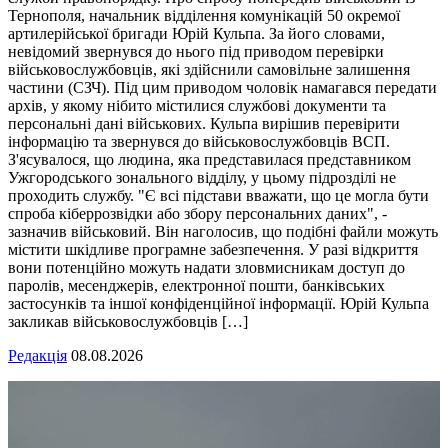
Тернополя, начальник відділення комунікацій 50 окремої
артилерійської бригади Юрій Кульпа. За його словами,
невідомий звернувся до нього під приводом перевірки
військовослужбовців, які здійснили самовільне залишення
частини (СЗЧ). Під цим приводом чоловік намагався передати
архів, у якому нібито містилися службові документи та
персональні дані військових. Кульпа вирішив перевірити
інформацію та звернувся до військовослужбовців ВСП.
З'ясувалося, що людина, яка представилася представником
Ужгородського зонального відділу, у цьому підрозділі не
проходить службу. "Є всі підстави вважати, що це могла бути
спроба кіберрозвідки або збору персональних даних", -
зазначив військовий. Він наголосив, що подібні файли можуть
містити шкідливе програмне забезпечення. У разі відкриття
вони потенційно можуть надати зловмисникам доступ до
паролів, месенджерів, електронної пошти, банківських
застосунків та іншої конфіденційної інформації. Юрій Кульпа
закликав військовослужбовців […]
Редакція
08.08.2026