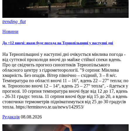
trending_flat
Новини
До +12 вночі: якою буде погода на Тернопільщині у наступні дні
На Тернопільщині у наступні дні очікується мінлива погода -
від суттєвої прохолоди вночі до майже стійкої спеки вдень.
Про це свідчить прогноз синоптиків Тернопільського
обласного центру з гідрометеорології. "9 серпня: Мінлива
хмарність. Без опадів. Вітер північно – східний, 3 – 8 м/с.
Температура по області вночі 11 – 16°, вдень 22 – 27° тепла; по
м. Тернополю вночі 12 – 14°, вдень 25 – 27° тепла", - йдеться у
прогнозі. 10 серпня температура вночі буде від 12 до 17, вдень
- 26-31 градус тепла. 11 серпня вночі буде від 15 до 20, а вдень
стовпчики термометрів підніматимуться від 25 до 30 градусів
тепла. https://terminovo.te.ua/news/142953/
Редакція
08.08.2026