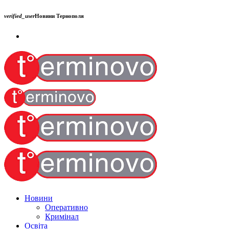
verified_user
Новини Тернополя
Новини
Оперативно
Кримінал
Освіта