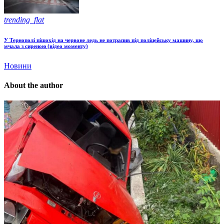
trending_flat
У Тернополі пішохід на червоне ледь не потрапив під поліцейську машину, що
мчала з сиреною (відео моменту)
Новини
About the author