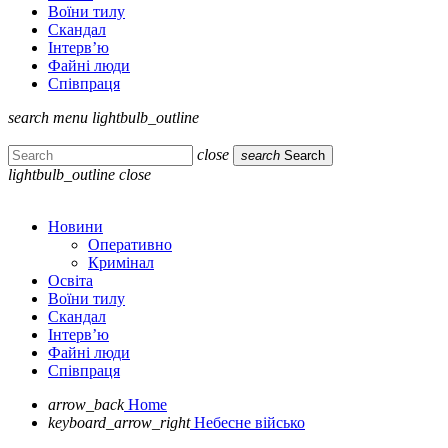
Воїни тилу
Скандал
Інтерв’ю
Файні люди
Співпраця
search
menu
lightbulb_outline
close
search
Search
lightbulb_outline
close
Новини
Оперативно
Кримінал
Освіта
Воїни тилу
Скандал
Інтерв’ю
Файні люди
Співпраця
arrow_back
Home
keyboard_arrow_right
Небесне військо