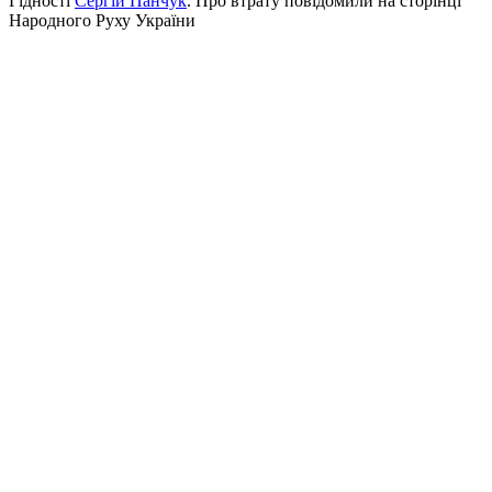
Гідності
Сергій Панчук
. Про втрату повідомили на сторінці
Народного Руху України