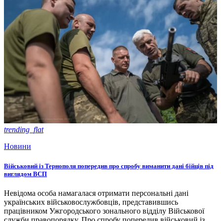
trending_flat
Новини
Військовий із Тернополя попередив про спробу виманити дані бійців під
виглядом ВСП
Невідома особа намагалася отримати персональні дані
українських військовослужбовців, представившись
працівником Ужгородського зонального відділу Військової
служби правопорядку. Про спробу попередив військовий із