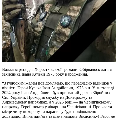
Важка втрата для Хоростківської громади. Обірвалось життя
захисника Івана Кульки 1973 року народження.
“З глибоким жалем повідомляємо, що передчасно відійшов у
вічність Герой Кулька Іван Андрійович, 1973 р.н. У листопаді
2024 року Іван Андрійович був призваний до лав Збройних
Сил України. Проходив службу на Донецькому та
Харківському напрямках, а у 2025 році — на Чернігівському
напрямку. Герой помер у лікарні на Чернігівщині. Про час та
місце чину похорону та парастасу буде повідомлено
додатково. Вічна пам’ять та шана нашому Захиснику! Герої не