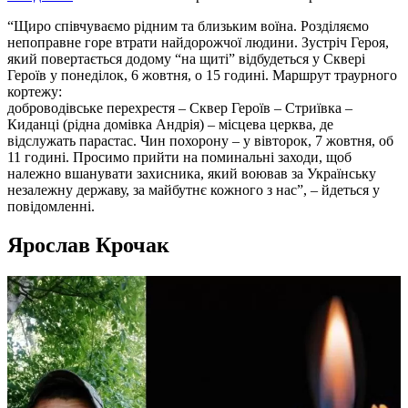
“Щиро співчуваємо рідним та близьким воїна. Розділяємо
непоправне горе втрати найдорожчої людини. Зустріч Героя,
який повертається додому “на щиті” відбудеться у Сквері
Героїв у понеділок, 6 жовтня, о 15 годині. Маршрут траурного
кортежу:
доброводівське перехрестя – Сквер Героїв – Стриївка –
Киданці (рідна домівка Андрія) – місцева церква, де
відслужать парастас. Чин похорону – у вівторок, 7 жовтня, об
11 годині. Просимо прийти на поминальні заходи, щоб
належно вшанувати захисника, який воював за Українську
незалежну державу, за майбутнє кожного з нас”, – йдеться у
повідомленні.
Ярослав Крочак