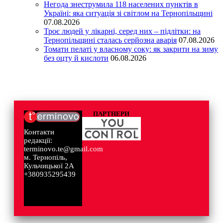
Негода знеструмила 118 населених пунктів в
Україні: яка ситуація зі світлом на Тернопільщині
07.08.2026
Троє людей у лікарні, серед них – підлітки: на
Тернопільщині сталась серйозна аварія
07.08.2026
Томати пелаті у власному соку: як закрити на зиму
без оцту й кислоти
06.08.2026
ПАРТНЕРИ
Контакти
редакції:
terminovo.te@gmail.com
м. Тернопіль,
Кульчицької 2А
+380935295439