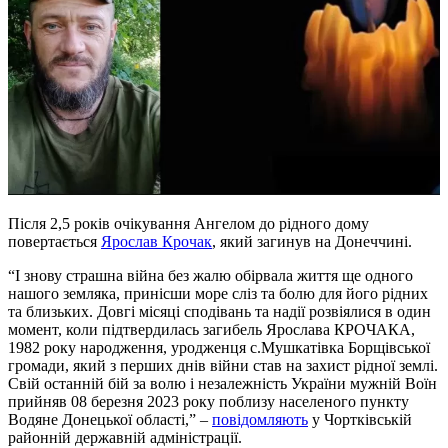
Після 2,5 років очікування Ангелом до рідного дому
повертається
Ярослав Крочак
, який загинув на Донеччині.
“І знову страшна війна без жалю обірвала життя ще одного
нашого земляка, принісши море сліз та болю для його рідних
та близьких. Довгі місяці сподівань та надії розвіялися в один
момент, коли підтвердилась загибель Ярослава КРОЧАКА,
1982 року народження, уродженця с.Мушкатівка Борщівської
громади, який з перших днів війни став на захист рідної землі.
Свій останній бій за волю і незалежність України мужній Воїн
прийняв 08 березня 2023 року поблизу населеного пункту
Водяне Донецької області,” –
повідомляють
у Чортківській
районній державній адміністрації.