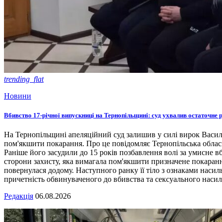
trending_flat
Новини
Вбивство 17-річної випускниці на Тернопільщині: суд ухвалив остаточне 
На Тернопільщині апеляційний суд залишив у силі вирок Васил
пом'якшити покарання. Про це повідомляє Тернопільська облас
Раніше його засудили до 15 років позбавлення волі за умисне в
сторони захисту, яка вимагала пом'якшити призначене покарання
повернулася додому. Наступного ранку її тіло з ознаками насил
причетність обвинуваченого до вбивства та сексуального насил
Редакція
06.08.2026