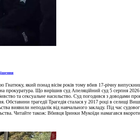
рішення
ю Гнатюку, який понад вісім років тому вбив 17-річну випускни
на прокуратура. Що вирішив суд Апеляційний суд 5 серпня 2026
бивство та сексуальне насильство. Суд погодився з доводами про
. Обставини трагедії Трагедія сталася у 2017 році в селищі Виш
ьства виявили неподалік від навчального закладу. Під час судово
ьства. Читайте також: Вбивця Іринки Мукоїди намагався вкоротит