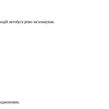
одій автобуса різко загальмував.
шкодженнями.