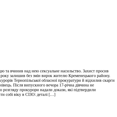
цю та вчинив над нею сексуальне насильство. Захист просив
 року залишив без змін вирок жителю Кременецького району.
курорів Тернопільської обласної прокуратури й відхилив скарги
нівець. Після випускного вечора 17-річна дівчина не
го розгляду прокурори надали докази, які підтвердили
и собі віку в СІЗО: деталі […]