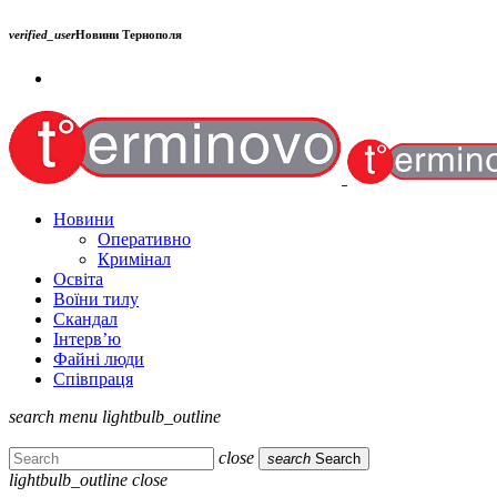
verified_user
Новини Тернополя
Новини
Оперативно
Кримінал
Освіта
Воїни тилу
Скандал
Інтерв’ю
Файні люди
Співпраця
search
menu
lightbulb_outline
close
search
Search
lightbulb_outline
close