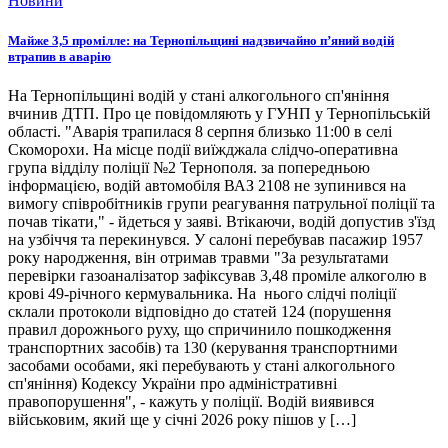
Новини
Майже 3,5 промілле: на Тернопільщині надзвичайно п’яний водій
втрапив в аварію
На Тернопільщині водій у стані алкогольного сп'яніння
вчинив ДТП. Про це повідомляють у ГУНП у Тернопільській
області. "Аварія трапилася 8 серпня близько 11:00 в селі
Скоморохи. На місце події виїжджала слідчо-оперативна
група відділу поліції №2 Тернополя. за попередньою
інформацією, водій автомобіля ВАЗ 2108 не зупинився на
вимогу співробітників групи реагування патрульної поліції та
почав тікати," - йдеться у заяві. Втікаючи, водій допустив з'їзд
на узбіччя та перекинувся. У салоні перебував пасажир 1957
року народження, він отримав травми "За результатами
перевірки газоаналізатор зафіксував 3,48 проміле алкоголю в
крові 49-річного кермувальника. На нього слідчі поліції
склали протоколи відповідно до статей 124 (порушення
правил дорожнього руху, що спричинило пошкодження
транспортних засобів) та 130 (керування транспортними
засобами особами, які перебувають у стані алкогольного
сп'яніння) Кодексу України про адміністративні
правопорушення", - кажуть у поліції. Водій виявився
військовим, який ще у січні 2026 року пішов у […]