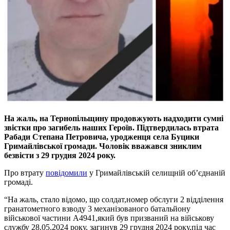
На жаль, на Тернопільщину продовжують надходити сумні
звістки про загибель наших Героїв. Підтвердилась втрата
Рабади Степана Петровича, уродженця села Буцики
Гримайлівської громади. Чоловік вважався зниклим
безвісти з 29 грудня 2024 року.
Про втрату
повідомили
у Гримайлівській селищній об’єднаній
громаді.
“На жаль, стало відомо, що солдат,номер обслуги 2 відділення
гранатометного взводу 3 механізованого батальйону
військової частини А4941,який був призваний на військову
службу 28.05.2024 року, загинув 29 грудня 2024 року,під час