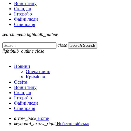
Воїни тилу
Скандал
Інтерв’ю
Файні люди
Співпраця
search
menu
lightbulb_outline
close
search
Search
lightbulb_outline
close
Новини
Оперативно
Кримінал
Освіта
Воїни тилу
Скандал
Інтерв’ю
Файні люди
Співпраця
arrow_back
Home
keyboard_arrow_right
Небесне військо