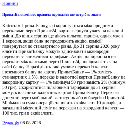
Новини
ПриватБанк змінює правила переказів: що потрібно знати
Клієнтам ПриватБанку, які користуються міжнародними
переказами через Приват24, варто звернути увагу на важливі
зміни. До кінця серпня ще діють пільгові тарифи, однак уже з
1 вересня, якщо банк не продовжить акцію, комісії
повернуться до стандартного рівня. До 31 серпня 2026 року
клієнти ПриватБанку можуть здійснювати міжнародні
перекази за зниженими тарифами. Акція поширюється на
перекази між картками через Приват24, повідомляється на
сайті банку. Наразі діють такі умови: переказ із картки
іноземного банку на картку ПриватБанку — 1% замість
стандартних 1,5%; переказ із валютної картки ПриватБанку на
закордонну картку — 1% (мінімум 50 грн) замість 2% (мінімум
50 грн). Скористатися пільговими тарифами до 31 серпня
можуть власники валютних карток ПриватБанку. Перекази
доступні через мобільний застосунок або вебверсію Приват24.
Мінімальна сума операції становить еквівалент 10 доларів, а
загальний місячний ліміт на перекази на закордонні картки —
100 тис. грн в еквіваленті.
Редакція
06.08.2026