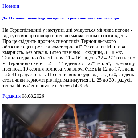
Новини
До +12 вночі: якою буде погода на Тернопільщині у наступні дні
На Тернопільщині у наступні дні очікується мінлива погода -
від суттєвої прохолоди вночі до майже стійкої спеки вдень.
Про це свідчить прогноз синоптиків Тернопільського
обласного центру з гідрометеорології. "9 серпня: Мінлива
хмарність. Без опадів. Вітер північно – східний, 3 – 8 м/с.
Температура по області вночі 11 – 16°, вдень 22 – 27° тепла; по
м. Тернополю вночі 12 – 14°, вдень 25 – 27° тепла", - йдеться у
прогнозі. 10 серпня температура вночі буде від 12 до 17, вдень
- 26-31 градус тепла. 11 серпня вночі буде від 15 до 20, а вдень
стовпчики термометрів підніматимуться від 25 до 30 градусів
тепла. https://terminovo.te.ua/news/142953/
Редакція
08.08.2026