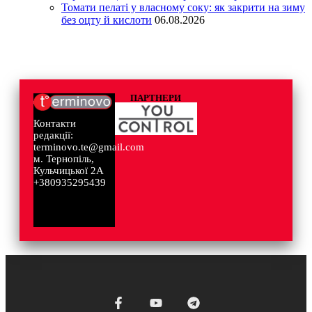
Томати пелаті у власному соку: як закрити на зиму
без оцту й кислоти
06.08.2026
ПАРТНЕРИ
Контакти
редакції:
terminovo.te@gmail.com
м. Тернопіль,
Кульчицької 2А
+380935295439