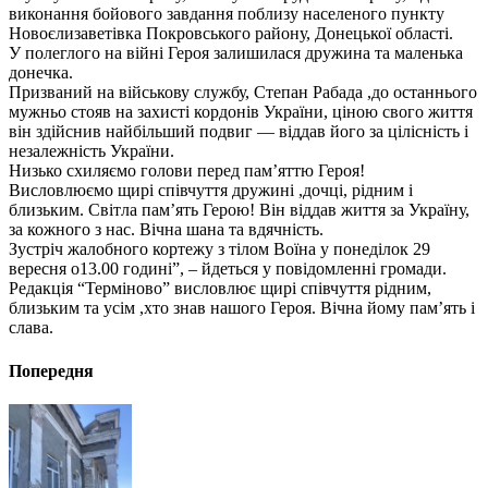
виконання бойового завдання поблизу населеного пункту
Новоєлизаветівка Покровського району, Донецької області.
У полеглого на війні Героя залишилася дружина та маленька
донечка.
Призваний на військову службу, Степан Рабада ,до останнього
мужньо стояв на захисті кордонів України, ціною свого життя
він здійснив найбільший подвиг — віддав його за цілісність і
незалежність України.
Низько схиляємо голови перед пам’яттю Героя!
Висловлюємо щирі співчуття дружині ,дочці, рідним і
близьким. Світла пам’ять Герою! Він віддав життя за Україну,
за кожного з нас. Вічна шана та вдячність.
Зустріч жалобного кортежу з тілом Воїна у понеділок 29
вересня о13.00 годині”, – йдеться у повідомленні громади.
Редакція “Терміново” висловлює щирі співчуття рідним,
близьким та усім ,хто знав нашого Героя. Вічна йому пам’ять і
слава.
Попередня