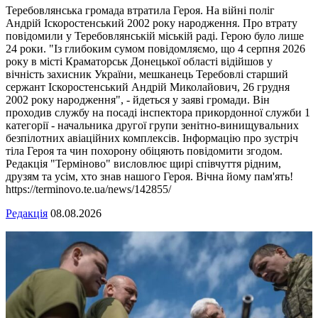
Теребовлянська громада втратила Героя. На війні поліг
Андрій Іскоростенський 2002 року народження. Про втрату
повідомили у Теребовлянській міській раді. Герою було лише
24 роки. "Із глибоким сумом повідомляємо, що 4 серпня 2026
року в місті Краматорськ Донецької області відійшов у
вічність захисник України, мешканець Теребовлі старший
сержант Іскоростенський Андрій Миколайович, 26 грудня
2002 року народження", - йдеться у заяві громади. Він
проходив службу на посаді інспектора прикордонної служби 1
категорії - начальника другої групи зенітно-винищувальних
безпілотних авіаційних комплексів. Інформацію про зустріч
тіла Героя та чин похорону обіцяють повідомити згодом.
Редакція "Терміново" висловлює щирі співчуття рідним,
друзям та усім, хто знав нашого Героя. Вічна йому пам'ять!
https://terminovo.te.ua/news/142855/
Редакція
08.08.2026