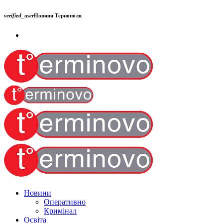
verified_user
Новини Тернополя
Новини
Оперативно
Кримінал
Освіта