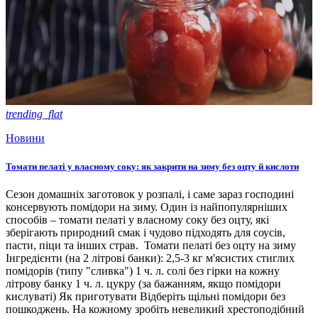
trending_flat
Новини
Томати пелаті у власному соку: як закрити на зиму без оцту й кислоти
Сезон домашніх заготовок у розпалі, і саме зараз господині
консервують помідори на зиму. Один із найпопулярніших
способів – томати пелаті у власному соку без оцту, які
зберігають природний смак і чудово підходять для соусів,
пасти, піци та інших страв. Томати пелаті без оцту на зиму
Інгредієнти (на 2 літрові банки): 2,5-3 кг м'ясистих стиглих
помідорів (типу "сливка") 1 ч. л. солі без гірки на кожну
літрову банку 1 ч. л. цукру (за бажанням, якщо помідори
кислуваті) Як приготувати Відберіть щільні помідори без
пошкоджень. На кожному зробіть невеликий хрестоподібний