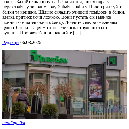
надріз. Залийте окропом на 1-2 хвилини, потім одразу
перекладіть у холодну воду. Зніміть шкірку. Простерилізуйте
банки та кришки. Щільно складіть очищені помідори в банки,
злегка притискаючи ложкою. Вони пустять сік і майже
повністю ним заповнять банку. Додайте сіль, за бажанням —
цукор. Стерилізація На дно великої каструлі покладіть
рушник. Поставте банки, накрийте […]
Редакція
06.08.2026
trending_flat