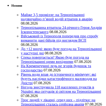
Новини
Майже 3,5 промілле: на Тернопільщині
надзвичайно п’яний водій втрапив в аварію
08.08.2026
Тернопільщина втратила 24-річного Героя Андрія
Іскоростенського
08.08.2026
Військовий із Тернополя попередив про спробу
виманити дані бійців під виглядом ВСП
08.08.2026
До +12 вночі: якою буде погода на Тернопільщині
у наступні дні
08.08.2026
Спека повертається? Якою буде погода на
Тернопільщині цими вихідними
07.08.2026
На Кременеччині ледь не згорів будинок та
господарство
07.08.2026
Рівень води впав до історичного мінімуму: які
будуть наслідки катастрофічного маловоддя на
Дністрі
07.08.2026
Негода знеструмила 118 населених пунктів в
Україні: яка ситуація зі світлом на Тернопільщині
07.08.2026
Троє людей у лікарні, серед них – підлітки: на
Тернопільщині сталась серйозна аварія
07.08.2026