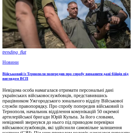
trending_flat
Новини
Військовий із Тернополя попередив про спробу виманити дані бійців під
виглядом ВСП
Невідома особа намагалася отримати персональні дані
українських військовослужбовців, представившись
працівником Ужгородського зонального відділу Військової
служби правопорядку. Про спробу попередив військовий із
Тернополя, начальник відділення комунікацій 50 окремої
артилерійської бригади Юрій Кульпа. За його словами,
невідомий звернувся до нього під приводом перевірки
військовослужбовців, які здійснили самовільне залишення
частини (СЗЧ). Під цим приводом чоловік намагався передати