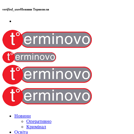
verified_user
Новини Тернополя
Новини
Оперативно
Кримінал
Освіта