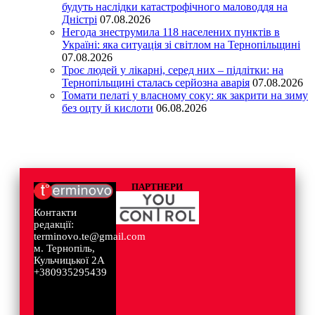
будуть наслідки катастрофічного маловоддя на
Дністрі
07.08.2026
Негода знеструмила 118 населених пунктів в
Україні: яка ситуація зі світлом на Тернопільщині
07.08.2026
Троє людей у лікарні, серед них – підлітки: на
Тернопільщині сталась серйозна аварія
07.08.2026
Томати пелаті у власному соку: як закрити на зиму
без оцту й кислоти
06.08.2026
ПАРТНЕРИ
Контакти
редакції:
terminovo.te@gmail.com
м. Тернопіль,
Кульчицької 2А
+380935295439