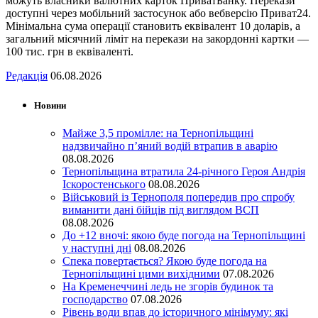
можуть власники валютних карток ПриватБанку. Перекази
доступні через мобільний застосунок або вебверсію Приват24.
Мінімальна сума операції становить еквівалент 10 доларів, а
загальний місячний ліміт на перекази на закордонні картки —
100 тис. грн в еквіваленті.
Редакція
06.08.2026
Новини
Майже 3,5 промілле: на Тернопільщині
надзвичайно п’яний водій втрапив в аварію
08.08.2026
Тернопільщина втратила 24-річного Героя Андрія
Іскоростенського
08.08.2026
Військовий із Тернополя попередив про спробу
виманити дані бійців під виглядом ВСП
08.08.2026
До +12 вночі: якою буде погода на Тернопільщині
у наступні дні
08.08.2026
Спека повертається? Якою буде погода на
Тернопільщині цими вихідними
07.08.2026
На Кременеччині ледь не згорів будинок та
господарство
07.08.2026
Рівень води впав до історичного мінімуму: які