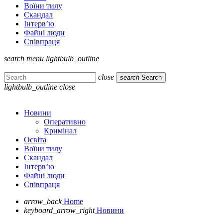
Воїни тилу
Скандал
Інтерв’ю
Файні люди
Співпраця
search
menu
lightbulb_outline
close
search
Search
lightbulb_outline
close
Новини
Оперативно
Кримінал
Освіта
Воїни тилу
Скандал
Інтерв’ю
Файні люди
Співпраця
arrow_back
Home
keyboard_arrow_right
Новини