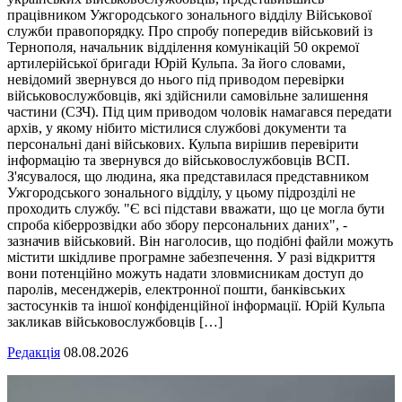
працівником Ужгородського зонального відділу Військової
служби правопорядку. Про спробу попередив військовий із
Тернополя, начальник відділення комунікацій 50 окремої
артилерійської бригади Юрій Кульпа. За його словами,
невідомий звернувся до нього під приводом перевірки
військовослужбовців, які здійснили самовільне залишення
частини (СЗЧ). Під цим приводом чоловік намагався передати
архів, у якому нібито містилися службові документи та
персональні дані військових. Кульпа вирішив перевірити
інформацію та звернувся до військовослужбовців ВСП.
З'ясувалося, що людина, яка представилася представником
Ужгородського зонального відділу, у цьому підрозділі не
проходить службу. "Є всі підстави вважати, що це могла бути
спроба кіберрозвідки або збору персональних даних", -
зазначив військовий. Він наголосив, що подібні файли можуть
містити шкідливе програмне забезпечення. У разі відкриття
вони потенційно можуть надати зловмисникам доступ до
паролів, месенджерів, електронної пошти, банківських
застосунків та іншої конфіденційної інформації. Юрій Кульпа
закликав військовослужбовців […]
Редакція
08.08.2026