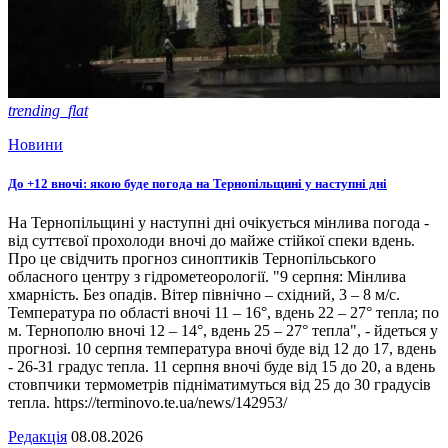
trending_flat
Новини
До +12 вночі: якою буде погода на Тернопільщині у наступні дні
На Тернопільщині у наступні дні очікується мінлива погода -
від суттєвої прохолоди вночі до майже стійкої спеки вдень.
Про це свідчить прогноз синоптиків Тернопільського
обласного центру з гідрометеорології. "9 серпня: Мінлива
хмарність. Без опадів. Вітер північно – східний, 3 – 8 м/с.
Температура по області вночі 11 – 16°, вдень 22 – 27° тепла; по
м. Тернополю вночі 12 – 14°, вдень 25 – 27° тепла", - йдеться у
прогнозі. 10 серпня температура вночі буде від 12 до 17, вдень
- 26-31 градус тепла. 11 серпня вночі буде від 15 до 20, а вдень
стовпчики термометрів підніматимуться від 25 до 30 градусів
тепла. https://terminovo.te.ua/news/142953/
Редакція
08.08.2026