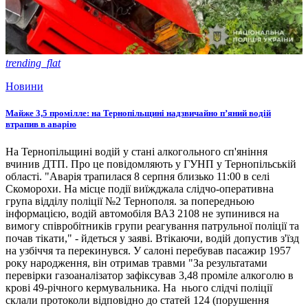
trending_flat
Новини
Майже 3,5 промілле: на Тернопільщині надзвичайно п’яний водій
втрапив в аварію
На Тернопільщині водій у стані алкогольного сп'яніння
вчинив ДТП. Про це повідомляють у ГУНП у Тернопільській
області. "Аварія трапилася 8 серпня близько 11:00 в селі
Скоморохи. На місце події виїжджала слідчо-оперативна
група відділу поліції №2 Тернополя. за попередньою
інформацією, водій автомобіля ВАЗ 2108 не зупинився на
вимогу співробітників групи реагування патрульної поліції та
почав тікати," - йдеться у заяві. Втікаючи, водій допустив з'їзд
на узбіччя та перекинувся. У салоні перебував пасажир 1957
року народження, він отримав травми "За результатами
перевірки газоаналізатор зафіксував 3,48 проміле алкоголю в
крові 49-річного кермувальника. На нього слідчі поліції
склали протоколи відповідно до статей 124 (порушення