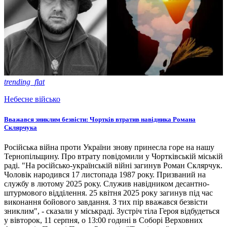
trending_flat
Небесне військо
Вважався зниклим безвісти: Чортків втратив навідника Романа
Склярчука
Російська війна проти України знову принесла горе на нашу
Тернопільщину. Про втрату повідомили у Чортківській міській
раді. "На російсько-українській війні загинув Роман Склярчук.
Чоловік народився 17 листопада 1987 року. Призваний на
службу в лютому 2025 року. Служив навідником десантно-
штурмового відділення. 25 квітня 2025 року загинув під час
виконання бойового завдання. З тих пір вважався безвісти
зниклим", - сказали у міськраді. Зустріч тіла Героя відбудеться
у вівторок, 11 серпня, о 13:00 годині в Соборі Верховних