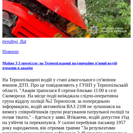
trending_flat
Новини
Майже 3,5 промілле: на Тернопільщині надзвичайно п’яний водій
втрапив в аварію
На Тернопільщині водій у стані алкогольного сп'яніння
вчинив ДТП. Про це повідомляють у ГУНП у Тернопільській
області. "Аварія трапилася 8 серпня близько 11:00 в селі
Скоморохи. На місце події виїжджала слідчо-оперативна
група відділу поліції №2 Тернополя. за попередньою
інформацією, водій автомобіля ВАЗ 2108 не зупинився на
вимогу співробітників групи реагування патрульної поліції та
почав тікати," - йдеться у заяві. Втікаючи, водій допустив з'їзд
на узбіччя та перекинувся. У салоні перебував пасажир 1957
року народження, він отримав травми "За результатами