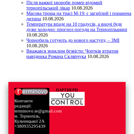
Після важкої хвороби помер відомий
тернопільський лікар
10.08.2026
Масова троща на трасі М-19: є загиблий і поранена
дитина
10.08.2026
Температура впаде на 10 градусів, а вночі буде
дуже холодно: прогноз погоди на Тернопільщині
10.08.2026
Чорнобиль готують до нового наступу, – ЗМІ
10.08.2026
Вважався зниклим безвісти: Чортків втратив
навідника Романа Склярчука
10.08.2026
ПАРТНЕРИ
Контакти
редакції:
terminovo.te@gmail.com
м. Тернопіль,
Кульчицької 2А
+380935295439