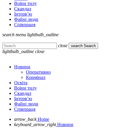
Воїни тилу
Скандал
Інтерв’ю
Файні люди
Співпраця
search
menu
lightbulb_outline
close
search
Search
lightbulb_outline
close
Новини
Оперативно
Кримінал
Освіта
Воїни тилу
Скандал
Інтерв’ю
Файні люди
Співпраця
arrow_back
Home
keyboard_arrow_right
Новини