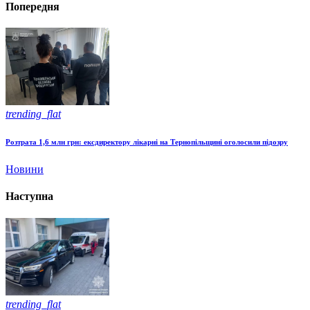
Попередня
trending_flat
Розтрата 1,6 млн грн: ексдиректору лікарні на Тернопільщині оголосили підозру
Новини
Наступна
trending_flat