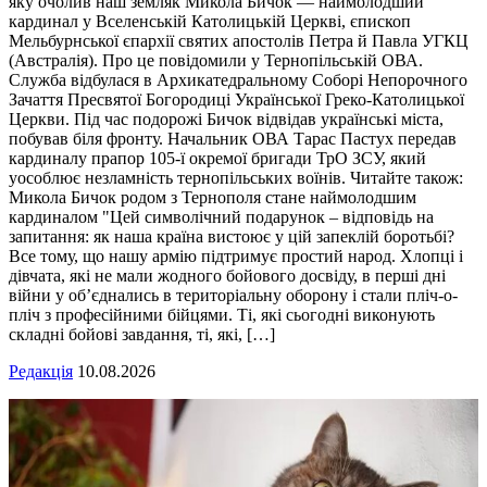
яку очолив наш земляк Микола Бичок — наймолодший
кардинал у Вселенській Католицькій Церкві, єпископ
Мельбурнської єпархії святих апостолів Петра й Павла УГКЦ
(Австралія). Про це повідомили у Тернопільській ОВА.
Служба відбулася в Архикатедральному Соборі Непорочного
Зачаття Пресвятої Богородиці Української Греко-Католицької
Церкви. Під час подорожі Бичок відвідав українські міста,
побував біля фронту. Начальник ОВА Тарас Пастух передав
кардиналу прапор 105-ї окремої бригади ТрО ЗСУ, який
уособлює незламність тернопільських воїнів. Читайте також:
Микола Бичок родом з Тернополя стане наймолодшим
кардиналом "Цей символічний подарунок – відповідь на
запитання: як наша країна вистоює у цій запеклій боротьбі?
Все тому, що нашу армію підтримує простий народ. Хлопці і
дівчата, які не мали жодного бойового досвіду, в перші дні
війни у об’єднались в територіальну оборону і стали пліч-о-
пліч з професійними бійцями. Ті, які сьогодні виконують
складні бойові завдання, ті, які, […]
Редакція
10.08.2026