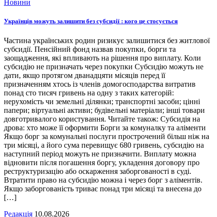
Новини
Українців можуть залишити без субсидії : кого це стосується
Частина українських родин ризикує залишитися без житлової
субсидії. Пенсійний фонд назвав покупки, борги та
заощадження, які впливають на рішення про виплату. Коли
субсидію не призначать через покупки Субсидію можуть не
дати, якщо протягом дванадцяти місяців перед її
призначенням хтось із членів домогосподарства витратив
понад сто тисяч гривень на одну з таких категорій:
нерухомість чи земельні ділянки; транспортні засоби; цінні
папери; віртуальні активи; будівельні матеріали; інші товари
довготривалого користування. Читайте також: Субсидія на
дрова: хто може її оформити Борги за комуналку та аліменти
Якщо борг за комунальні послуги прострочений більш ніж на
три місяці, а його сума перевищує 680 гривень, субсидію на
наступний період можуть не призначити. Виплату можна
відновити після погашення боргу, укладення договору про
реструктуризацію або оскарження заборгованості в суді.
Втратити право на субсидію можна і через борг з аліментів.
Якщо заборгованість триває понад три місяці та внесена до
[…]
Редакція
10.08.2026