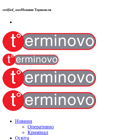
verified_user
Новини Тернополя
Новини
Оперативно
Кримінал
Освіта