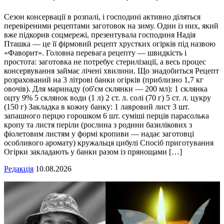
Сезон консервації в розпалі, і господині активно діляться
перевіреними рецептами заготовок на зиму. Один із них, який
вже підкорив соцмережі, презентувала господиня Надія
Пташка — це її фірмовий рецепт хрустких огірків під назвою
«Фаворит». Головна перевага рецепту — швидкість і
простота: заготовка не потребує стерилізації, а весь процес
консервування займає лічені хвилини. Що знадобиться Рецепт
розрахований на 3 літрові банки огірків (приблизно 1,7 кг
овочів). Для маринаду (об'єм склянки — 200 мл): 1 склянка
оцту 9% 5 склянок води (1 л) 2 ст. л. солі (70 г) 5 ст. л. цукру
(150 г) Закладка в кожну банку: 1 лавровий лист 3 шт.
запашного перцю горошком 6 шт. суміші перців парасолька
кропу та листя періли (рослина з родини базилікових з
фіолетовим листям у формі кропиви — надає заготовці
особливого аромату) кружальця цибулі Спосіб приготування
Огірки закладають у банки разом із прянощами […]
Редакція
10.08.2026