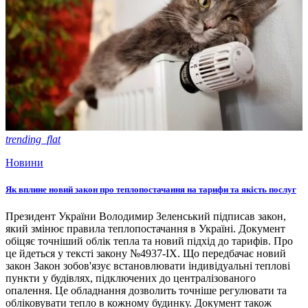
trending_flat
Новини
Як вплине новий закон про теплопостачання на тарифи та якість послуг
Президент України Володимир Зеленський підписав закон,
який змінює правила теплопостачання в Україні. Документ
обіцяє точніший облік тепла та новий підхід до тарифів. Про
це йдеться у тексті закону №4937-ІХ. Що передбачає новий
закон Закон зобов'язує встановлювати індивідуальні теплові
пункти у будівлях, підключених до централізованого
опалення. Це обладнання дозволить точніше регулювати та
обліковувати тепло в кожному будинку. Документ також