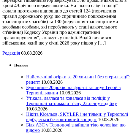
перевірки газоаналізатор зафіксував 3,48 проміле алкоголю в
крові 49-річного кермувальника. На нього слідчі поліції
склали протоколи відповідно до статей 124 (порушення
правил дорожнього руху, що спричинило пошкодження
транспортних засобів) та 130 (керування транспортними
засобами особами, які перебувають у стані алкогольного
сп'яніння) Кодексу України про адміністративні
правопорушення", - кажуть у поліції. Водій виявився
військовим, який ще у січні 2026 року пішов у […]
Редакція
08.08.2026
Новини
Найсмачніші огірки за 20 хвилин і без стерилізації:
рецепт
10.08.2026
Було лише 20 років: на фронті загинув Герой з
Тернопільщини
10.08.2026
Утікала, лаялася та ховалася від поліції: у
Тернополі затримали п’яну 22-річну водійку
10.08.2026
Нікіта Кісельов, SKYLER і не тільки: у Тернополі
відбудеться безкоштовний концерт
10.08.2026
Біля АЗС у Тернополі знайшли тіло чоловіка: що
відомо
10.08.2026