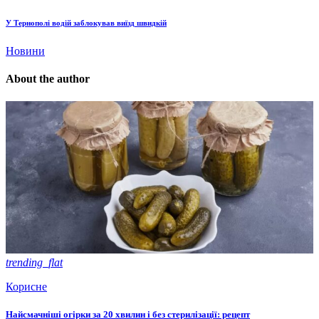
У Тернополі водій заблокував виїзд швидкій
Новини
About the author
trending_flat
Корисне
Найсмачніші огірки за 20 хвилин і без стерилізації: рецепт