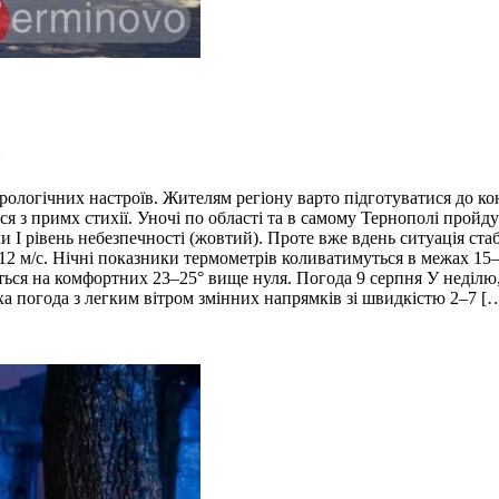
логічних настроїв. Жителям регіону варто підготуватися до ко
ься з примх стихії. Уночі по області та в самому Тернополі пройд
и І рівень небезпечності (жовтий). Проте вже вдень ситуація ста
2 м/с. Нічні показники термометрів коливатимуться в межах 15–2
ться на комфортних 23–25° вище нуля. Погода 9 серпня У неділю,
ха погода з легким вітром змінних напрямків зі швидкістю 2–7 [