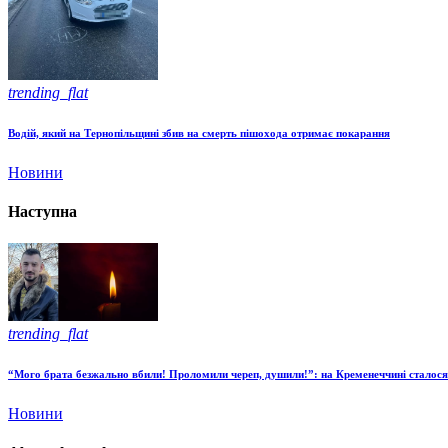
trending_flat
Водій, який на Тернопільщині збив на смерть пішохода отримає покарання
Новини
Наступна
trending_flat
“Мого брата безжально вбили! Проломили череп, душили!”: на Кременеччині сталося 
Новини