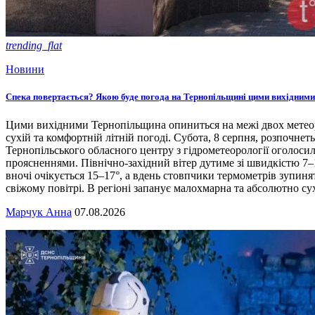
trending_flat
Новини
Спека повертається? Якою буде погода на Тернопільщині цими вихідними
Цими вихідними Тернопільщина опиниться на межі двох метеоро
сухій та комфортній літній погоді. Субота, 8 серпня, розпочнет
Тернопільського обласного центру з гідрометеорології оголосил
проясненнями. Північно-західний вітер дутиме зі швидкістю 7–1
вночі очікується 15–17°, а вдень стовпчики термометрів зупиня
свіжому повітрі. В регіоні запанує малохмарна та абсолютно су
Марчук Анна
07.08.2026