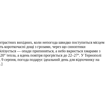
нтрастних вихідних, коли непогода швидко поступиться місцем
уть короткочасні дощі з грозами, через що синоптики
білізується — опади припиняться, а небо вкриється хмарами з
0° тепла, а вдень повітря прогріється до 22–27°. У Тернополі
 9 серпня, погода подарує ідеальний день для відпочинку на
…]