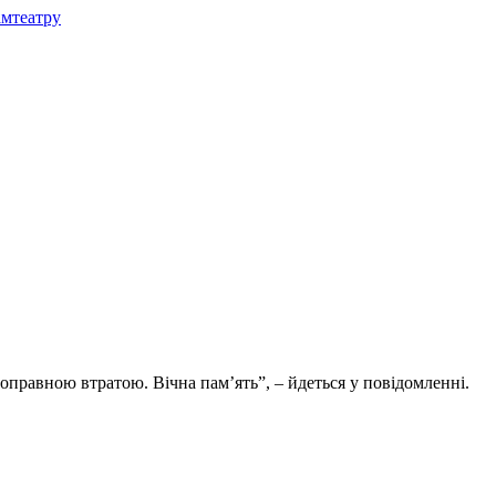
амтеатру
оправною втратою. Вічна пам’ять”, – йдеться у повідомленні.