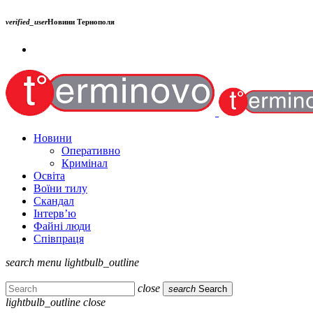
verified_user
Новини Тернополя
Новини
Оперативно
Кримінал
Освіта
Воїни тилу
Скандал
Інтерв’ю
Файні люди
Співпраця
search
menu
lightbulb_outline
close
search
Search
lightbulb_outline
close