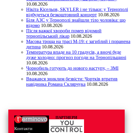
10.08.2026
Нікіта Кісельов, SKYLER і не тільки: у Тернополі
відбудеться безкоштовний концерт
10.08.2026
Біля АЗС у Тернополі знайшли тіло чоловіка: що
відомо
10.08.2026
Після важкої хвороби помер відомий
тернопільський лікар
10.08.2026
Масова троща на трасі М-19: є загиблий і поранена
дитина
10.08.2026
Температура впаде на 10 градусів, а вночі буде
дуже холодно: прогноз погоди на Тернопільщині
10.08.2026
Чорнобиль готують до нового наступу, – ЗМІ
10.08.2026
Вважався зниклим безвісти: Чортків втратив
навідника Романа Склярчука
10.08.2026
ПАРТНЕРИ
Контакти