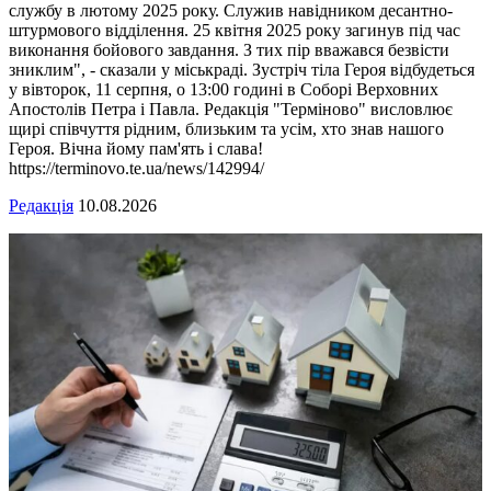
службу в лютому 2025 року. Служив навідником десантно-
штурмового відділення. 25 квітня 2025 року загинув під час
виконання бойового завдання. З тих пір вважався безвісти
зниклим", - сказали у міськраді. Зустріч тіла Героя відбудеться
у вівторок, 11 серпня, о 13:00 годині в Соборі Верховних
Апостолів Петра і Павла. Редакція "Терміново" висловлює
щирі співчуття рідним, близьким та усім, хто знав нашого
Героя. Вічна йому пам'ять і слава!
https://terminovo.te.ua/news/142994/
Редакція
10.08.2026