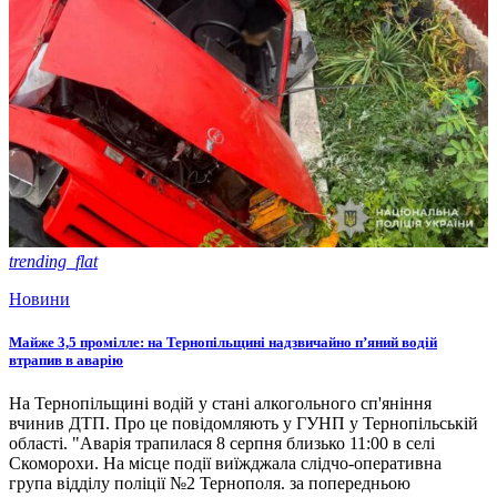
trending_flat
Новини
Майже 3,5 промілле: на Тернопільщині надзвичайно п’яний водій
втрапив в аварію
На Тернопільщині водій у стані алкогольного сп'яніння
вчинив ДТП. Про це повідомляють у ГУНП у Тернопільській
області. "Аварія трапилася 8 серпня близько 11:00 в селі
Скоморохи. На місце події виїжджала слідчо-оперативна
група відділу поліції №2 Тернополя. за попередньою