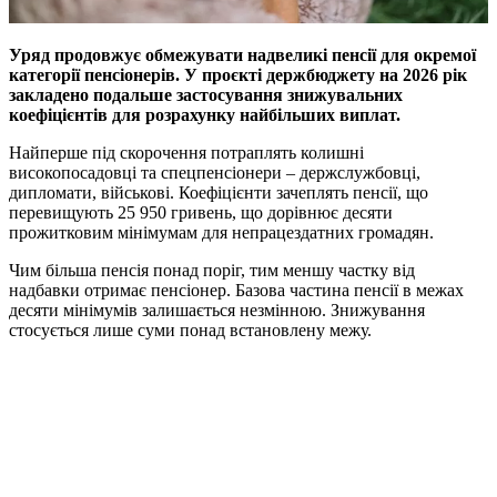
Уряд продовжує обмежувати надвеликі пенсії для окремої
категорії пенсіонерів. У проєкті держбюджету на 2026 рік
закладено подальше застосування знижувальних
коефіцієнтів для розрахунку найбільших виплат.
Найперше під скорочення потраплять колишні
високопосадовці та спецпенсіонери – держслужбовці,
дипломати, військові. Коефіцієнти зачеплять пенсії, що
перевищують 25 950 гривень, що дорівнює десяти
прожитковим мінімумам для непрацездатних громадян.
Чим більша пенсія понад поріг, тим меншу частку від
надбавки отримає пенсіонер. Базова частина пенсії в межах
десяти мінімумів залишається незмінною. Знижування
стосується лише суми понад встановлену межу.