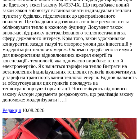
це йдеться у тексті закону №4937-ІХ. Що передбачає новий
закон Закон зобов'язує встановлювати індивідуальні теплові
пункти у будівлях, підключених до централізованого
опалення. Це обладнання дозволить точніше регулювати та
обліковувати тепло в кожному будинку. Документ також
визначає підтримку централізованого теплопостачання як
сферу державного інтересу. Крім того, закон удосконалює
конкурентні засади галузі та створює умови для інвестицій у
модернізацію теплових мереж. Окремо передбачено стимули
для використання відновлюваних джерел енергії та
когенерації - технології, яка одночасно виробляє тепло й
електроенергію. Як зміняться тарифи на тепло Витрати на
встановлення індивідуальних теплових пунктів включатимуть
у тариф на транспортування теплової енергії. Відповідальність
за обслуговування цих пунктів покладуть на
теплотранспортуючі організації. Чого очікують від нового
закону Автори документа розраховують, що реалізація закону
допоможе: модернізувати […]
Редакція
10.08.2026