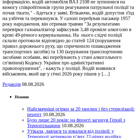
інформацією, водій автомобіля ВАЗ 2108 не зупинився на
вимогу співробітників групи реагування патрульної поліції та
почав тікати," - йдеться у заяві. Втікаючи, водій допустив з'їзд
на узбіччя та перекинувся. У салоні перебував пасажир 1957
року народження, він отримав травми "За результатами
перевірки газоаналізатор зафіксував 3,48 проміле алкоголю в
крові 49-річного кермувальника. На нього слідчі поліції
склали протоколи відповідно до статей 124 (порушення
правил дорожнього руху, що спричинило пошкодження
транспортних засобів) та 130 (керування транспортними
засобами особами, які перебувають у стані алкогольного
сп'яніння) Кодексу України про адміністративні
правопорушення", - кажуть у поліції. Водій виявився
військовим, який ще у січні 2026 року пішов у […]
Редакція
08.08.2026
Новини
Найсмачніші огірки за 20 хвилин і без стерилізації:
рецепт
10.08.2026
Було лише 20 років: на фронті загинув Герой з
Тернопільщини
10.08.2026
Утікала, лаялася та ховалася від поліції: у
Тернополі затримали п’яну 22-річну водійку