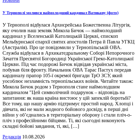
Новини
У Тернополі молився наймолодший кардинал Ватикану (фото)
У Тернополі відбулася Архиєрейська Божественна Літургія,
яку очолив наш земляк Микола Бичок — наймолодший
кардинал у Вселенській Католицькій Церкві, єпископ
Мельбурнської єпархії святих апостолів Петра й Павла УГКЦ
(Австралія). Про це повідомили у Тернопільській ОВА.
Служба відбулася в Архикатедральному Соборі Непорочного
Зачаття Пресвятої Богородиці Української Греко-Католицької
Церкви. Під час подорожі Бичок відвідав українські міста,
побував біля фронту. Начальник ОВА Тарас Пастух передав
кардиналу прапор 105-ї окремої бригади ТрО ЗСУ, який
уособлює незламність тернопільських воїнів. Читайте також:
Микола Бичок родом з Тернополя стане наймолодшим
кардиналом "Цей символічний подарунок – відповідь на
запитання: як наша країна вистоює у цій запеклій боротьбі?
Все тому, що нашу армію підтримує простий народ. Хлопці і
дівчата, які не мали жодного бойового досвіду, в перші дні
війни у об’єднались в територіальну оборону і стали пліч-о-
пліч з професійними бійцями. Ті, які сьогодні виконують
складні бойові завдання, ті, які, […]
Редакція
10.08.2026