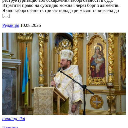
реструктуризацію або оскарження заборгованості в суді.
Втратити право на субсидію можна і через борг з аліментів.
Якщо заборгованість триває понад три місяці та внесена до
[…]
Редакція
10.08.2026
trending_flat