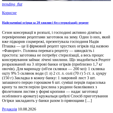
trending_flat
Корисне
Найсмачніші огірки за 20 хвилин і без стерилізації: рецепт
Сезон консервації в розпалі, і господині активно діляться
перевіреними рецептами заготовок на зиму. Один із них, який
вже підкорив соцмережі, презентувала господиня Надія
Пташка — це її фірмовий рецепт хрустких огірків під назвою
«Фаворит». Головна перевага рецепту — швидкість і
простота: заготовка не потребує стерилізації, а весь процес
консервування займає лічені хвилини. Що знадобиться Рецепт
розрахований на 3 літрові банки огірків (приблизно 1,7 кг
овочів). Для маринаду (об'єм склянки — 200 мл): 1 склянка
оцту 9% 5 склянок води (1 л) 2 ст. л. солі (70 г) 5 ст. л. цукру
(150 г) Закладка в кожну банку: 1 лавровий лист 3 шт.
запашного перцю горошком 6 шт. суміші перців парасолька
кропу та листя періли (рослина з родини базилікових з
фіолетовим листям у формі кропиви — надає заготовці
особливого аромату) кружальця цибулі Спосіб приготування
Огірки закладають у банки разом із прянощами […]
Редакція
10.08.2026