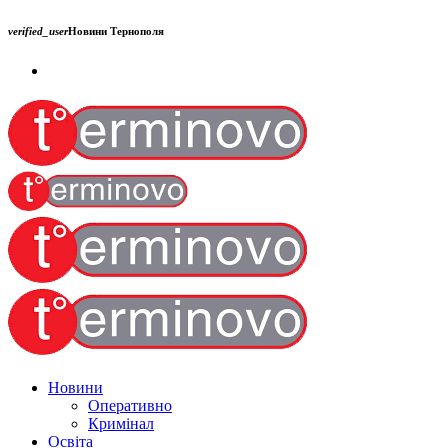
verified_user
Новини Тернополя
Новини
Оперативно
Кримінал
Освіта