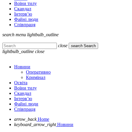
Воїни тилу
Скандал
Інтерв’ю
Файні люди
Співпраця
search
menu
lightbulb_outline
close
search
Search
lightbulb_outline
close
Новини
Оперативно
Кримінал
Освіта
Воїни тилу
Скандал
Інтерв’ю
Файні люди
Співпраця
arrow_back
Home
keyboard_arrow_right
Новини