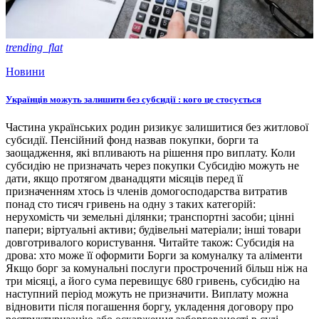
trending_flat
Новини
Українців можуть залишити без субсидії : кого це стосується
Частина українських родин ризикує залишитися без житлової
субсидії. Пенсійний фонд назвав покупки, борги та
заощадження, які впливають на рішення про виплату. Коли
субсидію не призначать через покупки Субсидію можуть не
дати, якщо протягом дванадцяти місяців перед її
призначенням хтось із членів домогосподарства витратив
понад сто тисяч гривень на одну з таких категорій:
нерухомість чи земельні ділянки; транспортні засоби; цінні
папери; віртуальні активи; будівельні матеріали; інші товари
довготривалого користування. Читайте також: Субсидія на
дрова: хто може її оформити Борги за комуналку та аліменти
Якщо борг за комунальні послуги прострочений більш ніж на
три місяці, а його сума перевищує 680 гривень, субсидію на
наступний період можуть не призначити. Виплату можна
відновити після погашення боргу, укладення договору про