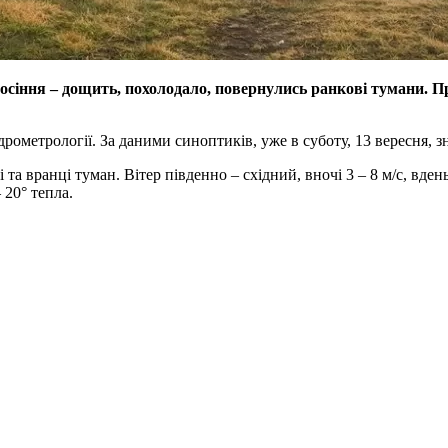
осіння – дощить, похолодало, повернулись ранкові тумани. 
рометрології. За даними синоптиків, уже в суботу, 13 вересня, з
та вранці туман. Вітер південно – східний, вночі 3 – 8 м/с, вдень 
 20° тепла.