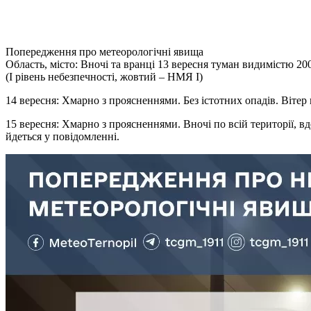
Попередження про метеорологічні явища
Область, місто: Вночі та вранці 13 вересня туман видимістю 200
(І рівень небезпечності, жовтий – НМЯ І)
14 вересня: Хмарно з проясненнями. Без істотних опадів. Вітер п
15 вересня: Хмарно з проясненнями. Вночі по всій території, вде
йдеться у повідомленні.