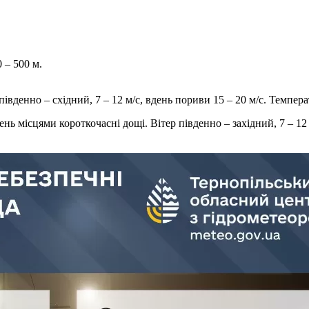
 – 500 м.
івденно – східний, 7 – 12 м/с, вдень пориви 15 – 20 м/с. Температ
нь місцями короткочасні дощі. Вітер південно – західний, 7 – 12 м