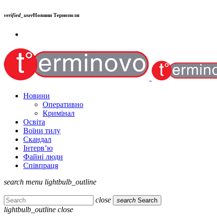
verified_user
Новини Тернополя
Новини
Оперативно
Кримінал
Освіта
Воїни тилу
Скандал
Інтерв’ю
Файні люди
Співпраця
search
menu
lightbulb_outline
close
search
Search
lightbulb_outline
close